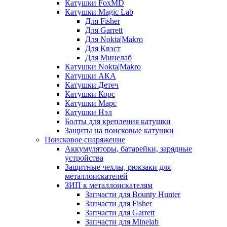
Катушки FoxMD
Катушки Magic Lab
Для Fisher
Для Garrett
Для Nokta|Makro
Для Квэст
Для Минелаб
Катушки Nokta|Makro
Катушки АКА
Катушки Детеч
Катушки Корс
Катушки Марс
Катушки Нэл
Болты для крепления катушки
Защиты на поисковые катушки
Поисковое снаряжение
Аккумуляторы, батарейки, зарядные
устройства
Защитные чехлы, рюкзаки для
металлоискателей
ЗИП к металлоискателям
Запчасти для Bounty Hunter
Запчасти для Fisher
Запчасти для Garrett
Запчасти для Minelab