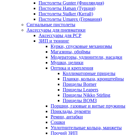
Пистолеты Gunter (Финляндия)
Пистолеты Hatsan (Турция)
Пистолеты Stalker (Китай)
Пистолеты Umarex (Германия)
Сигнальные пистолеты
Аксессуары для пневматики
Аксессуары для PCP
ЗИП и тюнинг
Курки, спусковые механизмы
Магазины, обоймы
Модераторы, удлинители, насадки
Мушки, целики
Оптика и крепления
Коллиматорные прицелы
Планки, кольца, кронштейны
Прицелы Borner
Прицелы Leapers
Прицелы Nikko Stirling
Прицелы ВОМЗ
Поршни, газовые и витые пружины
Приклады, рукояти
Ремни, антабки
Сошки
Уплотнительные кольца, манжеты
Прочий ЗИП