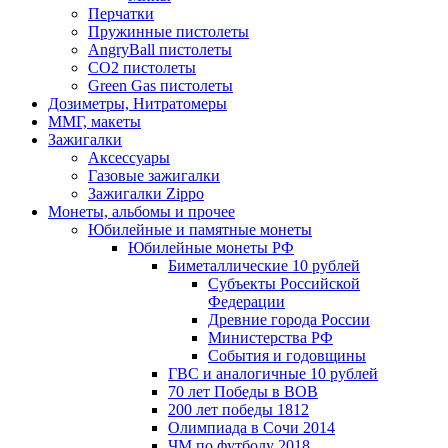
Перчатки
Пружинные пистолеты
AngryBall пистолеты
CO2 пистолеты
Green Gas пистолеты
Дозиметры, Нитратомеры
ММГ, макеты
Зажигалки
Аксессуары
Газовые зажигалки
Зажигалки Zippo
Монеты, альбомы и прочее
Юбилейные и памятные монеты
Юбилейные монеты РФ
Биметаллические 10 рублей
Субъекты Российской
Федерации
Древние города России
Министерства РФ
События и годовщины
ГВС и аналогичные 10 рублей
70 лет Победы в ВОВ
200 лет победы 1812
Олимпиада в Сочи 2014
ЧМ по футболу 2018