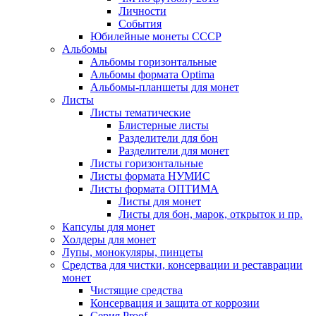
Личности
События
Юбилейные монеты СССР
Альбомы
Альбомы горизонтальные
Альбомы формата Optima
Альбомы-планшеты для монет
Листы
Листы тематические
Блистерные листы
Разделители для бон
Разделители для монет
Листы горизонтальные
Листы формата НУМИС
Листы формата ОПТИМА
Листы для монет
Листы для бон, марок, открыток и пр.
Капсулы для монет
Холдеры для монет
Лупы, монокуляры, пинцеты
Средства для чистки, консервации и реставрации
монет
Чистящие средства
Консервация и защита от коррозии
Серия Proof