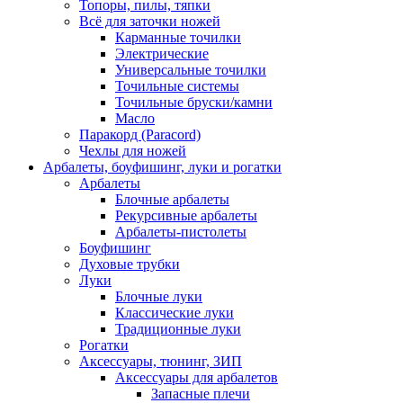
Топоры, пилы, тяпки
Всё для заточки ножей
Карманные точилки
Электрические
Универсальные точилки
Точильные системы
Точильные бруски/камни
Масло
Паракорд (Paracord)
Чехлы для ножей
Арбалеты, боуфишинг, луки и рогатки
Арбалеты
Блочные арбалеты
Рекурсивные арбалеты
Арбалеты-пистолеты
Боуфишинг
Духовые трубки
Луки
Блочные луки
Классические луки
Традиционные луки
Рогатки
Аксессуары, тюнинг, ЗИП
Аксессуары для арбалетов
Запасные плечи