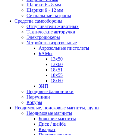
Шарики 6 - 8 мм
Шарики 9 - 12 мм
Сигнальные патроны
Средства самообороны
Отпугиватели животных
Тактические авторучки
Электрошокеры
Устройства аэрозольные
Аэрозольные пистолеты
БАМы
13х50
13х60
18х51
18х55
18х60
ЗИП
Перцовые баллончики
Наручники
Кобуры
Неодимовые, поисковые магниты, щупы
Неодимовые магниты
Большие магниты
Диск / шайба
Квадрат
Прямоугольник