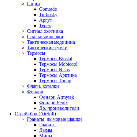
Рации
Comrade
Turbosky
Аргут
Терек
Сигнал охотника
Спальные мешки
Тактическая медицина
Тактические сумки
Термосы
Термосы Biostal
Термосы Mobicool
Термосы Nisus
Термосы Арктика
Термосы Тонар
Фляги, котелки
Фонари
Фонари Armytek
Фонари Fenix
Др. производители
Страйкбол (AirSoft)
Гранаты, дымовые шашки
Гранаты
Дымы
Мины