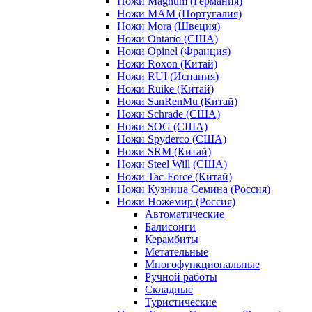
Ножи Magnum (Германия)
Ножи MAM (Португалия)
Ножи Mora (Швеция)
Ножи Ontario (США)
Ножи Opinel (Франция)
Ножи Roxon (Китай)
Ножи RUI (Испания)
Ножи Ruike (Китай)
Ножи SanRenMu (Китай)
Ножи Schrade (США)
Ножи SOG (США)
Ножи Spyderco (США)
Ножи SRM (Китай)
Ножи Steel Will (США)
Ножи Tac-Force (Китай)
Ножи Кузница Семина (Россия)
Ножи Ножемир (Россия)
Автоматические
Балисонги
Керамбиты
Метательные
Многофункциональные
Ручной работы
Складные
Туристические