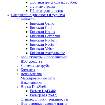
Дротики для духовых трубок
Лучные стрелы
Шарики для рогаток
Снаряжение для охоты и туризма
Бинокли
Бинокли Gamo
Бинокли Gaut
Бинокли Konus
Бинокли Levenhuk
Бинокли Norbert
Бинокли Norin
Бинокли Veber
Бинокли театральные
Бронежилеты и бронешлемы
ДЭЗ средства
Зрительные трубы
Компасы
Ложка-вилка
Маскировочные сети
Наколенники
Носки DexShell
Размер L (43-46)
Размер M (39-42)
Огниво, спички, топливо, газ
Портативные газовые плиты