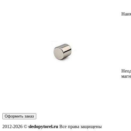
Наи
Нео
магн
Оформить заказ
2012-2026 ©
sledopytorel.ru
Все права защищены