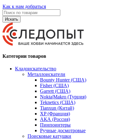
Как к нам добраться
Искать
Категории товаров
Кладоискательство
Металлоискатели
Bounty Hunter (США)
Fisher (США)
Garrett (США)
Nokta|Makro (Турция)
Teknetics (США)
Tianxun (Китай)
XP (Франция)
АКА (Россия)
Пинпоинтеры
Ручные досмотровые
Поисковые катушки