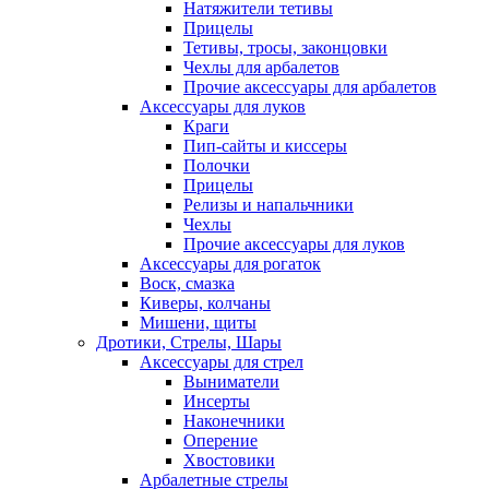
Натяжители тетивы
Прицелы
Тетивы, тросы, законцовки
Чехлы для арбалетов
Прочие аксессуары для арбалетов
Аксессуары для луков
Краги
Пип-сайты и киссеры
Полочки
Прицелы
Релизы и напальчники
Чехлы
Прочие аксессуары для луков
Аксессуары для рогаток
Воск, смазка
Киверы, колчаны
Мишени, щиты
Дротики, Стрелы, Шары
Аксессуары для стрел
Выниматели
Инсерты
Наконечники
Оперение
Хвостовики
Арбалетные стрелы