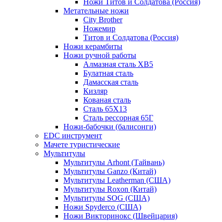
Ножи Титов и Солдатова (Россия)
Метательные ножи
City Brother
Ножемир
Титов и Солдатова (Россия)
Ножи керамбиты
Ножи ручной работы
Алмазная сталь ХВ5
Булатная сталь
Дамасская сталь
Кизляр
Кованая сталь
Сталь 65Х13
Сталь рессорная 65Г
Ножи-бабочки (балисонги)
EDC инструмент
Мачете туристические
Мультитулы
Мультитулы Arhont (Тайвань)
Мультитулы Ganzo (Китай)
Мультитулы Leatherman (США)
Мультитулы Roxon (Китай)
Мультитулы SOG (США)
Ножи Spyderco (США)
Ножи Викторинокс (Швейцария)