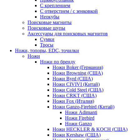
С креплением
С отверстием / с зенковкой
Неокубы
Поисковые магниты
Поисковые щупы
Аксессуары для поисковых магнитов
Сумки
Тросы
Ножи, топоры, EDC, точилки
Ножи
Ножи по бренду
Ножи Boker (Германия)
Ножи Browning (США)
Ножи Byrd (США)
Ножи CIVIVI (Китай)
Ножи Cold Steel (США)
Ножи CRKT (США)
Ножи Fox (Италия)
Ножи Ganzo-Firebird (Китай)
Ножи Adimanti
Ножи Firebird
Ножи Ganzo
Ножи HECKLER & KOCH (США)
Ножи Kershaw (США)