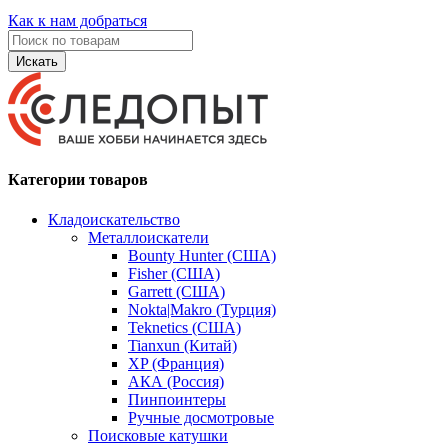
Как к нам добраться
Искать
Категории товаров
Кладоискательство
Металлоискатели
Bounty Hunter (США)
Fisher (США)
Garrett (США)
Nokta|Makro (Турция)
Teknetics (США)
Tianxun (Китай)
XP (Франция)
АКА (Россия)
Пинпоинтеры
Ручные досмотровые
Поисковые катушки