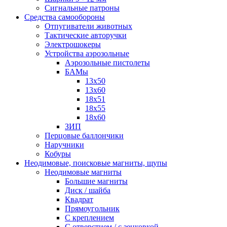
Сигнальные патроны
Средства самообороны
Отпугиватели животных
Тактические авторучки
Электрошокеры
Устройства аэрозольные
Аэрозольные пистолеты
БАМы
13х50
13х60
18х51
18х55
18х60
ЗИП
Перцовые баллончики
Наручники
Кобуры
Неодимовые, поисковые магниты, щупы
Неодимовые магниты
Большие магниты
Диск / шайба
Квадрат
Прямоугольник
С креплением
С отверстием / с зенковкой