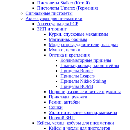
Пистолеты Stalker (Китай)
Пистолеты Umarex (Германия)
Сигнальные пистолеты
Аксессуары для пневматики
Аксессуары для PCP
ЗИП и тюнинг
Курки, спусковые механизмы
Магазины, обоймы
Модераторы, удлинители, насадки
Мушки, целики
Оптика и крепления
Коллиматорные прицелы
Планки, кольца, кронштейны
Прицелы Borner
Прицелы Leapers
Прицелы Nikko Stirling
Прицелы ВОМЗ
Поршни, газовые и витые пружины
Приклады, рукояти
Ремни, антабки
Сошки
Уплотнительные кольца, манжеты
Прочий ЗИП
Кейсы, чехлы, кобуры для пневматики
Кейсы и чехлы для пистолетов