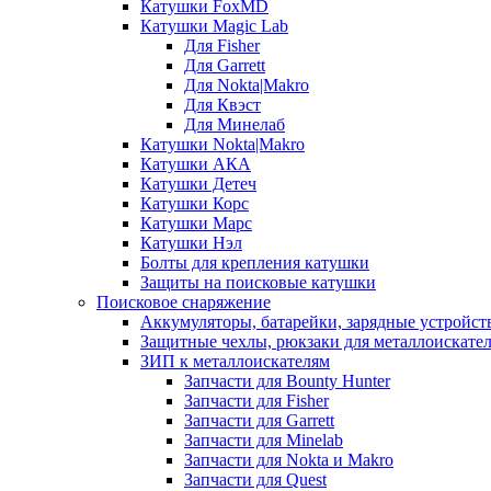
Катушки FoxMD
Катушки Magic Lab
Для Fisher
Для Garrett
Для Nokta|Makro
Для Квэст
Для Минелаб
Катушки Nokta|Makro
Катушки АКА
Катушки Детеч
Катушки Корс
Катушки Марс
Катушки Нэл
Болты для крепления катушки
Защиты на поисковые катушки
Поисковое снаряжение
Аккумуляторы, батарейки, зарядные устройст
Защитные чехлы, рюкзаки для металлоискате
ЗИП к металлоискателям
Запчасти для Bounty Hunter
Запчасти для Fisher
Запчасти для Garrett
Запчасти для Minelab
Запчасти для Nokta и Makro
Запчасти для Quest