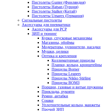
Пистолеты Gunter (Финляндия)
Пистолеты Hatsan (Турция)
Пистолеты Stalker (Китай)
Пистолеты Umarex (Германия)
Сигнальные пистолеты
Аксессуары для пневматики
Аксессуары для PCP
ЗИП и тюнинг
Курки, спусковые механизмы
Магазины, обоймы
Модераторы, удлинители, насадки
Мушки, целики
Оптика и крепления
Коллиматорные прицелы
Планки, кольца, кронштейны
Прицелы Borner
Прицелы Leapers
Прицелы Nikko Stirling
Прицелы ВОМЗ
Поршни, газовые и витые пружины
Приклады, рукояти
Ремни, антабки
Сошки
Уплотнительные кольца, манжеты
Прочий ЗИП