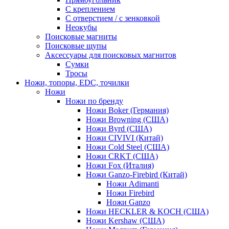
С креплением
С отверстием / с зенковкой
Неокубы
Поисковые магниты
Поисковые щупы
Аксессуары для поисковых магнитов
Сумки
Тросы
Ножи, топоры, EDC, точилки
Ножи
Ножи по бренду
Ножи Boker (Германия)
Ножи Browning (США)
Ножи Byrd (США)
Ножи CIVIVI (Китай)
Ножи Cold Steel (США)
Ножи CRKT (США)
Ножи Fox (Италия)
Ножи Ganzo-Firebird (Китай)
Ножи Adimanti
Ножи Firebird
Ножи Ganzo
Ножи HECKLER & KOCH (США)
Ножи Kershaw (США)