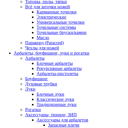
Топоры, пилы, тяпки
Всё для заточки ножей
Карманные точилки
Электрические
Универсальные точилки
Точильные системы
Точильные бруски/камни
Масло
Паракорд (Paracord)
Чехлы для ножей
Арбалеты, боуфишинг, луки и рогатки
Арбалеты
Блочные арбалеты
Рекурсивные арбалеты
Арбалеты-пистолеты
Боуфишинг
Духовые трубки
Луки
Блочные луки
Классические луки
Традиционные луки
Рогатки
Аксессуары, тюнинг, ЗИП
Аксессуары для арбалетов
Запасные плечи