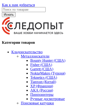
Как к нам добраться
Искать
Категории товаров
Кладоискательство
Металлоискатели
Bounty Hunter (США)
Fisher (США)
Garrett (США)
Nokta|Makro (Турция)
Teknetics (США)
Tianxun (Китай)
XP (Франция)
АКА (Россия)
Пинпоинтеры
Ручные досмотровые
Поисковые катушки