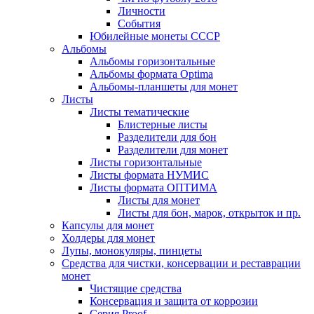
Личности
События
Юбилейные монеты СССР
Альбомы
Альбомы горизонтальные
Альбомы формата Optima
Альбомы-планшеты для монет
Листы
Листы тематические
Блистерные листы
Разделители для бон
Разделители для монет
Листы горизонтальные
Листы формата НУМИС
Листы формата ОПТИМА
Листы для монет
Листы для бон, марок, открыток и пр.
Капсулы для монет
Холдеры для монет
Лупы, монокуляры, пинцеты
Средства для чистки, консервации и реставрации
монет
Чистящие средства
Консервация и защита от коррозии
Серия Proof