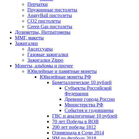
Перчатки
Пружинные пистолеты
AngryBall пистолеты
CO2 пистолеты
Green Gas пистолеты
Дозиметры, Нитратомеры
ММГ, макеты
Зажигалки
Аксессуары
Газовые зажигалки
Зажигалки Zippo
Монеты, альбомы и прочее
Юбилейные и памятные монеты
Юбилейные монеты РФ
Биметаллические 10 рублей
Субъекты Российской
Федерации
Древние города России
Министерства РФ
События и годовщины
ГВС и аналогичные 10 рублей
70 лет Победы в ВОВ
200 лет победы 1812
Олимпиада в Сочи 2014
ЧМ по футболу 2018