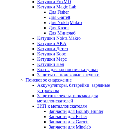
Катушки FoxMD
Катушки Magic Lab
Для Fisher
Для Garrett
Для Nokta|Makro
Для Квэст
Для Минелаб
Катушки Nokta|Makro
Катушки АКА
Катушки Детеч
Катушки Корс
Катушки Марс
Катушки Нэл
Болты для крепления катушки
Защиты на поисковые катушки
Поисковое снаряжение
Аккумуляторы, батарейки, зарядные
устройства
Защитные чехлы, рюкзаки для
металлоискателей
ЗИП к металлоискателям
Запчасти для Bounty Hunter
Запчасти для Fisher
Запчасти для Garrett
Запчасти для Minelab