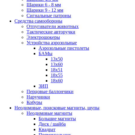
Шарики 6 - 8 мм
Шарики 9 - 12 мм
Сигнальные патроны
Средства самообороны
Отпугиватели животных
Тактические авторучки
Электрошокеры
Устройства аэрозольные
Аэрозольные пистолеты
БАМы
13х50
13х60
18х51
18х55
18х60
ЗИП
Перцовые баллончики
Наручники
Кобуры
Неодимовые, поисковые магниты, щупы
Неодимовые магниты
Большие магниты
Диск / шайба
Квадрат
Прямоугольник