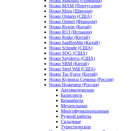
Ножи Magnum (Германия)
Ножи MAM (Португалия)
Ножи Mora (Швеция)
Ножи Ontario (США)
Ножи Opinel (Франция)
Ножи Roxon (Китай)
Ножи RUI (Испания)
Ножи Ruike (Китай)
Ножи SanRenMu (Китай)
Ножи Schrade (США)
Ножи SOG (США)
Ножи Spyderco (США)
Ножи SRM (Китай)
Ножи Steel Will (США)
Ножи Tac-Force (Китай)
Ножи Кузница Семина (Россия)
Ножи Ножемир (Россия)
Автоматические
Балисонги
Керамбиты
Метательные
Многофункциональные
Ручной работы
Складные
Туристические