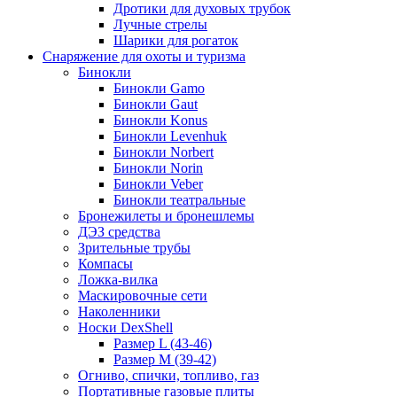
Дротики для духовых трубок
Лучные стрелы
Шарики для рогаток
Снаряжение для охоты и туризма
Бинокли
Бинокли Gamo
Бинокли Gaut
Бинокли Konus
Бинокли Levenhuk
Бинокли Norbert
Бинокли Norin
Бинокли Veber
Бинокли театральные
Бронежилеты и бронешлемы
ДЭЗ средства
Зрительные трубы
Компасы
Ложка-вилка
Маскировочные сети
Наколенники
Носки DexShell
Размер L (43-46)
Размер M (39-42)
Огниво, спички, топливо, газ
Портативные газовые плиты