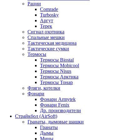
Рации
Comrade
Turbosky
Аргут
Терек
Сигнал охотника
Спальные мешки
Тактическая медицина
Тактические сумки
Термосы
Термосы Biostal
Термосы Mobicool
Термосы Nisus
Термосы Арктика
Термосы Тонар
Фляги, котелки
Фонари
Фонари Armytek
Фонари Fenix
Др. производители
Страйкбол (AirSoft)
Гранаты, дымовые шашки
Гранаты
Дымы
Мины