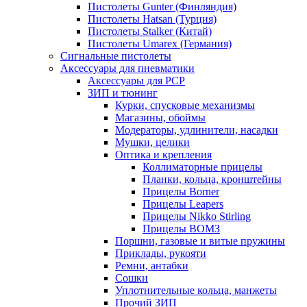
Пистолеты Gunter (Финляндия)
Пистолеты Hatsan (Турция)
Пистолеты Stalker (Китай)
Пистолеты Umarex (Германия)
Сигнальные пистолеты
Аксессуары для пневматики
Аксессуары для PCP
ЗИП и тюнинг
Курки, спусковые механизмы
Магазины, обоймы
Модераторы, удлинители, насадки
Мушки, целики
Оптика и крепления
Коллиматорные прицелы
Планки, кольца, кронштейны
Прицелы Borner
Прицелы Leapers
Прицелы Nikko Stirling
Прицелы ВОМЗ
Поршни, газовые и витые пружины
Приклады, рукояти
Ремни, антабки
Сошки
Уплотнительные кольца, манжеты
Прочий ЗИП