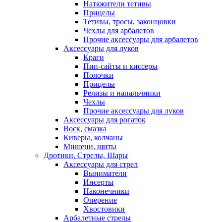
Натяжители тетивы
Прицелы
Тетивы, тросы, законцовки
Чехлы для арбалетов
Прочие аксессуары для арбалетов
Аксессуары для луков
Краги
Пип-сайты и киссеры
Полочки
Прицелы
Релизы и напальчники
Чехлы
Прочие аксессуары для луков
Аксессуары для рогаток
Воск, смазка
Киверы, колчаны
Мишени, щиты
Дротики, Стрелы, Шары
Аксессуары для стрел
Выниматели
Инсерты
Наконечники
Оперение
Хвостовики
Арбалетные стрелы