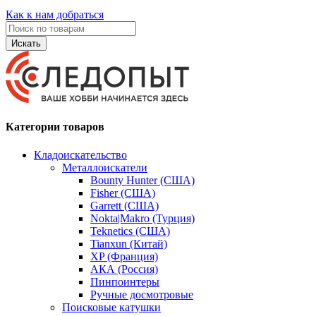
Как к нам добраться
Искать
Категории товаров
Кладоискательство
Металлоискатели
Bounty Hunter (США)
Fisher (США)
Garrett (США)
Nokta|Makro (Турция)
Teknetics (США)
Tianxun (Китай)
XP (Франция)
АКА (Россия)
Пинпоинтеры
Ручные досмотровые
Поисковые катушки