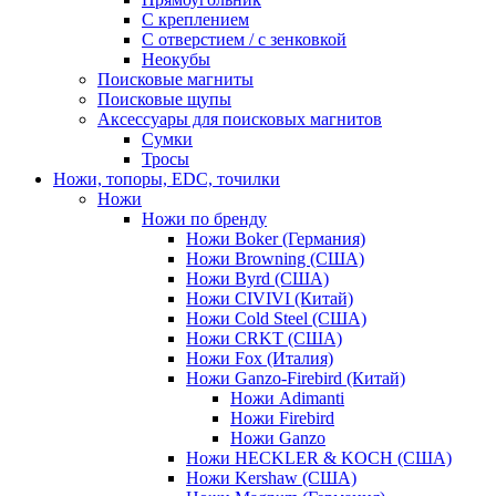
С креплением
С отверстием / с зенковкой
Неокубы
Поисковые магниты
Поисковые щупы
Аксессуары для поисковых магнитов
Сумки
Тросы
Ножи, топоры, EDC, точилки
Ножи
Ножи по бренду
Ножи Boker (Германия)
Ножи Browning (США)
Ножи Byrd (США)
Ножи CIVIVI (Китай)
Ножи Cold Steel (США)
Ножи CRKT (США)
Ножи Fox (Италия)
Ножи Ganzo-Firebird (Китай)
Ножи Adimanti
Ножи Firebird
Ножи Ganzo
Ножи HECKLER & KOCH (США)
Ножи Kershaw (США)