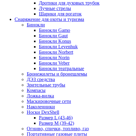
Дротики для духовых трубок
Лучные стрелы
Шарики для рогаток
Снаряжение для охоты и туризма
Бинокли
Бинокли Gamo
Бинокли Gaut
Бинокли Konus
Бинокли Levenhuk
Бинокли Norbert
Бинокли Norin
Бинокли Veber
Бинокли театральные
Бронежилеты и бронешлемы
ДЭЗ средства
Зрительные трубы
Компасы
Ложка-вилка
Маскировочные сети
Наколенники
Носки DexShell
Размер L (43-46)
Размер M (39-42)
Огниво, спички, топливо, газ
Портативные газовые плиты