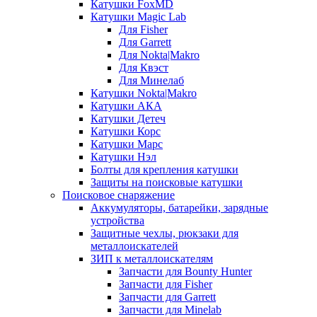
Катушки FoxMD
Катушки Magic Lab
Для Fisher
Для Garrett
Для Nokta|Makro
Для Квэст
Для Минелаб
Катушки Nokta|Makro
Катушки АКА
Катушки Детеч
Катушки Корс
Катушки Марс
Катушки Нэл
Болты для крепления катушки
Защиты на поисковые катушки
Поисковое снаряжение
Аккумуляторы, батарейки, зарядные
устройства
Защитные чехлы, рюкзаки для
металлоискателей
ЗИП к металлоискателям
Запчасти для Bounty Hunter
Запчасти для Fisher
Запчасти для Garrett
Запчасти для Minelab