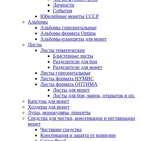
Личности
События
Юбилейные монеты СССР
Альбомы
Альбомы горизонтальные
Альбомы формата Optima
Альбомы-планшеты для монет
Листы
Листы тематические
Блистерные листы
Разделители для бон
Разделители для монет
Листы горизонтальные
Листы формата НУМИС
Листы формата ОПТИМА
Листы для монет
Листы для бон, марок, открыток и пр.
Капсулы для монет
Холдеры для монет
Лупы, монокуляры, пинцеты
Средства для чистки, консервации и реставрации
монет
Чистящие средства
Консервация и защита от коррозии
Серия Proof