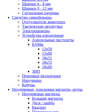
Шарики 6 - 8 мм
Шарики 9 - 12 мм
Сигнальные патроны
Средства самообороны
Отпугиватели животных
Тактические авторучки
Электрошокеры
Устройства аэрозольные
Аэрозольные пистолеты
БАМы
13х50
13х60
18х51
18х55
18х60
ЗИП
Перцовые баллончики
Наручники
Кобуры
Неодимовые, поисковые магниты, щупы
Неодимовые магниты
Большие магниты
Диск / шайба
Квадрат
Прямоугольник