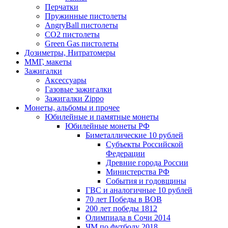
Перчатки
Пружинные пистолеты
AngryBall пистолеты
CO2 пистолеты
Green Gas пистолеты
Дозиметры, Нитратомеры
ММГ, макеты
Зажигалки
Аксессуары
Газовые зажигалки
Зажигалки Zippo
Монеты, альбомы и прочее
Юбилейные и памятные монеты
Юбилейные монеты РФ
Биметаллические 10 рублей
Субъекты Российской
Федерации
Древние города России
Министерства РФ
События и годовщины
ГВС и аналогичные 10 рублей
70 лет Победы в ВОВ
200 лет победы 1812
Олимпиада в Сочи 2014
ЧМ по футболу 2018