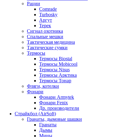
Рации
Comrade
Turbosky
Аргут
Терек
Сигнал охотника
Спальные мешки
Тактическая медицина
Тактические сумки
Термосы
Термосы Biostal
Термосы Mobicool
Термосы Nisus
Термосы Арктика
Термосы Тонар
Фляги, котелки
Фонари
Фонари Armytek
Фонари Fenix
Др. производители
Страйкбол (AirSoft)
Гранаты, дымовые шашки
Гранаты
Дымы
Мины