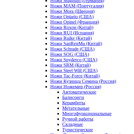
Ножи Magnum (Германия)
Ножи MAM (Португалия)
Ножи Mora (Швеция)
Ножи Ontario (США)
Ножи Opinel (Франция)
Ножи Roxon (Китай)
Ножи RUI (Испания)
Ножи Ruike (Китай)
Ножи SanRenMu (Китай)
Ножи Schrade (США)
Ножи SOG (США)
Ножи Spyderco (США)
Ножи SRM (Китай)
Ножи Steel Will (США)
Ножи Tac-Force (Китай)
Ножи Кузница Семина (Россия)
Ножи Ножемир (Россия)
Автоматические
Балисонги
Керамбиты
Метательные
Многофункциональные
Ручной работы
Складные
Туристические