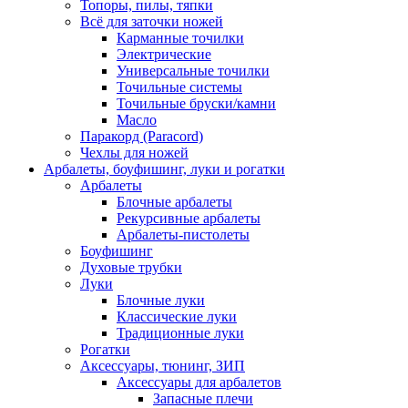
Топоры, пилы, тяпки
Всё для заточки ножей
Карманные точилки
Электрические
Универсальные точилки
Точильные системы
Точильные бруски/камни
Масло
Паракорд (Paracord)
Чехлы для ножей
Арбалеты, боуфишинг, луки и рогатки
Арбалеты
Блочные арбалеты
Рекурсивные арбалеты
Арбалеты-пистолеты
Боуфишинг
Духовые трубки
Луки
Блочные луки
Классические луки
Традиционные луки
Рогатки
Аксессуары, тюнинг, ЗИП
Аксессуары для арбалетов
Запасные плечи