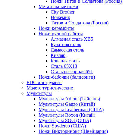
Ножи Титов и Солдатова (Россия)
Метательные ножи
City Brother
Ножемир
Титов и Солдатова (Россия)
Ножи керамбиты
Ножи ручной работы
Алмазная сталь ХВ5
Булатная сталь
Дамасская сталь
Кизляр
Кованая сталь
Сталь 65Х13
Сталь рессорная 65Г
Ножи-бабочки (балисонги)
EDC инструмент
Мачете туристические
Мультитулы
Мультитулы Arhont (Тайвань)
Мультитулы Ganzo (Китай)
Мультитулы Leatherman (США)
Мультитулы Roxon (Китай)
Мультитулы SOG (США)
Ножи Spyderco (США)
Ножи Викторинокс (Швейцария)