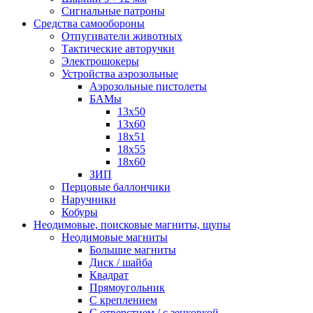
Сигнальные патроны
Средства самообороны
Отпугиватели животных
Тактические авторучки
Электрошокеры
Устройства аэрозольные
Аэрозольные пистолеты
БАМы
13х50
13х60
18х51
18х55
18х60
ЗИП
Перцовые баллончики
Наручники
Кобуры
Неодимовые, поисковые магниты, щупы
Неодимовые магниты
Большие магниты
Диск / шайба
Квадрат
Прямоугольник
С креплением
С отверстием / с зенковкой