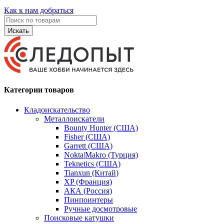
Как к нам добраться
Искать
Категории товаров
Кладоискательство
Металлоискатели
Bounty Hunter (США)
Fisher (США)
Garrett (США)
Nokta|Makro (Турция)
Teknetics (США)
Tianxun (Китай)
XP (Франция)
АКА (Россия)
Пинпоинтеры
Ручные досмотровые
Поисковые катушки