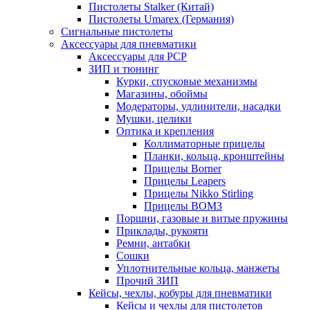
Пистолеты Stalker (Китай)
Пистолеты Umarex (Германия)
Сигнальные пистолеты
Аксессуары для пневматики
Аксессуары для PCP
ЗИП и тюнинг
Курки, спусковые механизмы
Магазины, обоймы
Модераторы, удлинители, насадки
Мушки, целики
Оптика и крепления
Коллиматорные прицелы
Планки, кольца, кронштейны
Прицелы Borner
Прицелы Leapers
Прицелы Nikko Stirling
Прицелы ВОМЗ
Поршни, газовые и витые пружины
Приклады, рукояти
Ремни, антабки
Сошки
Уплотнительные кольца, манжеты
Прочий ЗИП
Кейсы, чехлы, кобуры для пневматики
Кейсы и чехлы для пистолетов