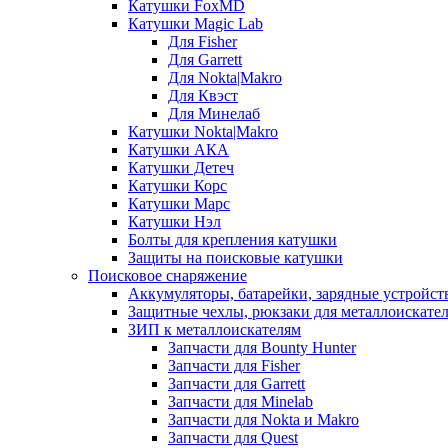
Катушки FoxMD
Катушки Magic Lab
Для Fisher
Для Garrett
Для Nokta|Makro
Для Квэст
Для Минелаб
Катушки Nokta|Makro
Катушки АКА
Катушки Детеч
Катушки Корс
Катушки Марс
Катушки Нэл
Болты для крепления катушки
Защиты на поисковые катушки
Поисковое снаряжение
Аккумуляторы, батарейки, зарядные устройст
Защитные чехлы, рюкзаки для металлоискате
ЗИП к металлоискателям
Запчасти для Bounty Hunter
Запчасти для Fisher
Запчасти для Garrett
Запчасти для Minelab
Запчасти для Nokta и Makro
Запчасти для Quest