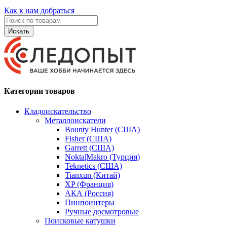
Как к нам добраться
Искать
Категории товаров
Кладоискательство
Металлоискатели
Bounty Hunter (США)
Fisher (США)
Garrett (США)
Nokta|Makro (Турция)
Teknetics (США)
Tianxun (Китай)
XP (Франция)
АКА (Россия)
Пинпоинтеры
Ручные досмотровые
Поисковые катушки