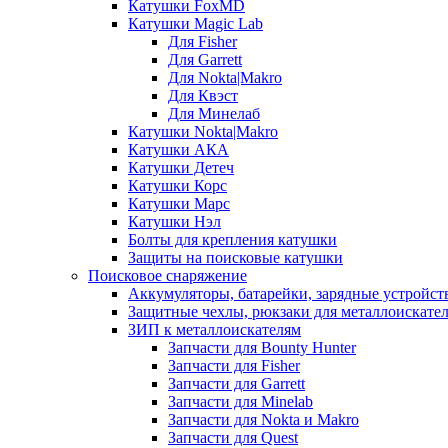
Катушки FoxMD
Катушки Magic Lab
Для Fisher
Для Garrett
Для Nokta|Makro
Для Квэст
Для Минелаб
Катушки Nokta|Makro
Катушки АКА
Катушки Детеч
Катушки Корс
Катушки Марс
Катушки Нэл
Болты для крепления катушки
Защиты на поисковые катушки
Поисковое снаряжение
Аккумуляторы, батарейки, зарядные устройст
Защитные чехлы, рюкзаки для металлоискате
ЗИП к металлоискателям
Запчасти для Bounty Hunter
Запчасти для Fisher
Запчасти для Garrett
Запчасти для Minelab
Запчасти для Nokta и Makro
Запчасти для Quest