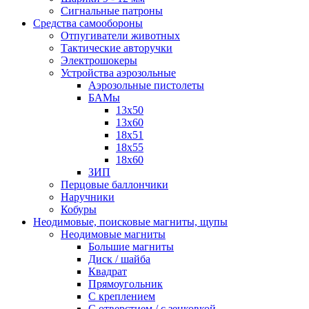
Сигнальные патроны
Средства самообороны
Отпугиватели животных
Тактические авторучки
Электрошокеры
Устройства аэрозольные
Аэрозольные пистолеты
БАМы
13х50
13х60
18х51
18х55
18х60
ЗИП
Перцовые баллончики
Наручники
Кобуры
Неодимовые, поисковые магниты, щупы
Неодимовые магниты
Большие магниты
Диск / шайба
Квадрат
Прямоугольник
С креплением
С отверстием / с зенковкой