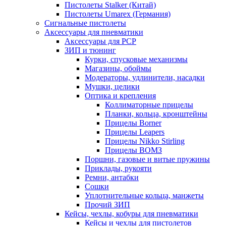
Пистолеты Stalker (Китай)
Пистолеты Umarex (Германия)
Сигнальные пистолеты
Аксессуары для пневматики
Аксессуары для PCP
ЗИП и тюнинг
Курки, спусковые механизмы
Магазины, обоймы
Модераторы, удлинители, насадки
Мушки, целики
Оптика и крепления
Коллиматорные прицелы
Планки, кольца, кронштейны
Прицелы Borner
Прицелы Leapers
Прицелы Nikko Stirling
Прицелы ВОМЗ
Поршни, газовые и витые пружины
Приклады, рукояти
Ремни, антабки
Сошки
Уплотнительные кольца, манжеты
Прочий ЗИП
Кейсы, чехлы, кобуры для пневматики
Кейсы и чехлы для пистолетов