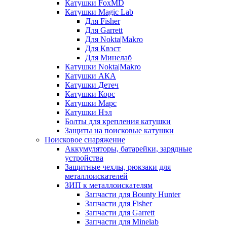
Катушки FoxMD
Катушки Magic Lab
Для Fisher
Для Garrett
Для Nokta|Makro
Для Квэст
Для Минелаб
Катушки Nokta|Makro
Катушки АКА
Катушки Детеч
Катушки Корс
Катушки Марс
Катушки Нэл
Болты для крепления катушки
Защиты на поисковые катушки
Поисковое снаряжение
Аккумуляторы, батарейки, зарядные
устройства
Защитные чехлы, рюкзаки для
металлоискателей
ЗИП к металлоискателям
Запчасти для Bounty Hunter
Запчасти для Fisher
Запчасти для Garrett
Запчасти для Minelab