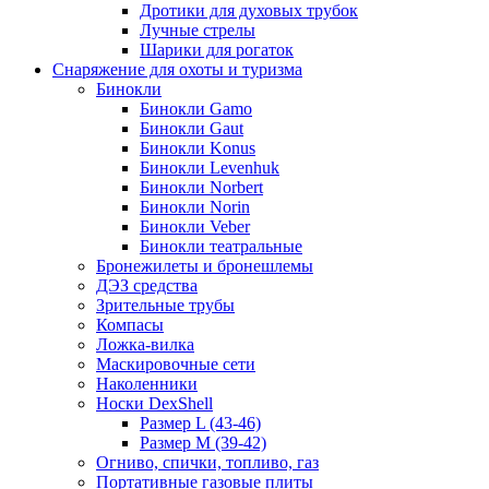
Дротики для духовых трубок
Лучные стрелы
Шарики для рогаток
Снаряжение для охоты и туризма
Бинокли
Бинокли Gamo
Бинокли Gaut
Бинокли Konus
Бинокли Levenhuk
Бинокли Norbert
Бинокли Norin
Бинокли Veber
Бинокли театральные
Бронежилеты и бронешлемы
ДЭЗ средства
Зрительные трубы
Компасы
Ложка-вилка
Маскировочные сети
Наколенники
Носки DexShell
Размер L (43-46)
Размер M (39-42)
Огниво, спички, топливо, газ
Портативные газовые плиты