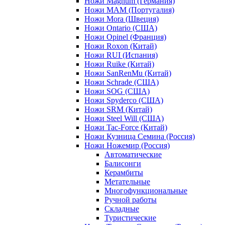
Ножи Magnum (Германия)
Ножи MAM (Португалия)
Ножи Mora (Швеция)
Ножи Ontario (США)
Ножи Opinel (Франция)
Ножи Roxon (Китай)
Ножи RUI (Испания)
Ножи Ruike (Китай)
Ножи SanRenMu (Китай)
Ножи Schrade (США)
Ножи SOG (США)
Ножи Spyderco (США)
Ножи SRM (Китай)
Ножи Steel Will (США)
Ножи Tac-Force (Китай)
Ножи Кузница Семина (Россия)
Ножи Ножемир (Россия)
Автоматические
Балисонги
Керамбиты
Метательные
Многофункциональные
Ручной работы
Складные
Туристические