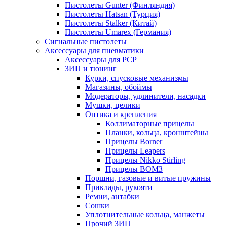
Пистолеты Gunter (Финляндия)
Пистолеты Hatsan (Турция)
Пистолеты Stalker (Китай)
Пистолеты Umarex (Германия)
Сигнальные пистолеты
Аксессуары для пневматики
Аксессуары для PCP
ЗИП и тюнинг
Курки, спусковые механизмы
Магазины, обоймы
Модераторы, удлинители, насадки
Мушки, целики
Оптика и крепления
Коллиматорные прицелы
Планки, кольца, кронштейны
Прицелы Borner
Прицелы Leapers
Прицелы Nikko Stirling
Прицелы ВОМЗ
Поршни, газовые и витые пружины
Приклады, рукояти
Ремни, антабки
Сошки
Уплотнительные кольца, манжеты
Прочий ЗИП