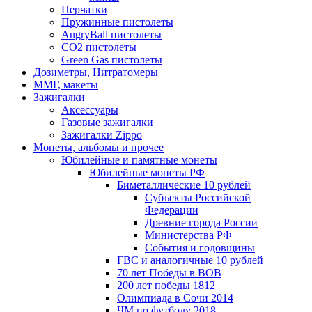
Перчатки
Пружинные пистолеты
AngryBall пистолеты
CO2 пистолеты
Green Gas пистолеты
Дозиметры, Нитратомеры
ММГ, макеты
Зажигалки
Аксессуары
Газовые зажигалки
Зажигалки Zippo
Монеты, альбомы и прочее
Юбилейные и памятные монеты
Юбилейные монеты РФ
Биметаллические 10 рублей
Субъекты Российской
Федерации
Древние города России
Министерства РФ
События и годовщины
ГВС и аналогичные 10 рублей
70 лет Победы в ВОВ
200 лет победы 1812
Олимпиада в Сочи 2014
ЧМ по футболу 2018