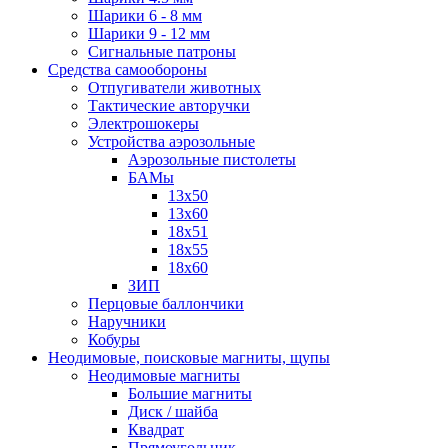
Шарики 6 - 8 мм
Шарики 9 - 12 мм
Сигнальные патроны
Средства самообороны
Отпугиватели животных
Тактические авторучки
Электрошокеры
Устройства аэрозольные
Аэрозольные пистолеты
БАМы
13х50
13х60
18х51
18х55
18х60
ЗИП
Перцовые баллончики
Наручники
Кобуры
Неодимовые, поисковые магниты, щупы
Неодимовые магниты
Большие магниты
Диск / шайба
Квадрат
Прямоугольник