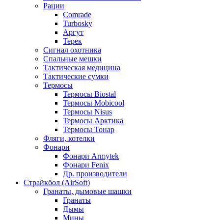
Рации
Comrade
Turbosky
Аргут
Терек
Сигнал охотника
Спальные мешки
Тактическая медицина
Тактические сумки
Термосы
Термосы Biostal
Термосы Mobicool
Термосы Nisus
Термосы Арктика
Термосы Тонар
Фляги, котелки
Фонари
Фонари Armytek
Фонари Fenix
Др. производители
Страйкбол (AirSoft)
Гранаты, дымовые шашки
Гранаты
Дымы
Мины