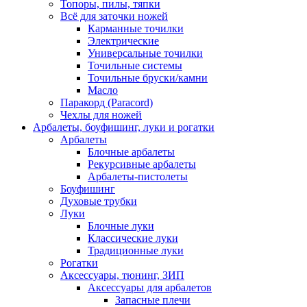
Топоры, пилы, тяпки
Всё для заточки ножей
Карманные точилки
Электрические
Универсальные точилки
Точильные системы
Точильные бруски/камни
Масло
Паракорд (Paracord)
Чехлы для ножей
Арбалеты, боуфишинг, луки и рогатки
Арбалеты
Блочные арбалеты
Рекурсивные арбалеты
Арбалеты-пистолеты
Боуфишинг
Духовые трубки
Луки
Блочные луки
Классические луки
Традиционные луки
Рогатки
Аксессуары, тюнинг, ЗИП
Аксессуары для арбалетов
Запасные плечи