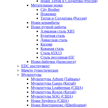
Ножи Титов и Солдатова (Россия)
Метательные ножи
City Brother
Ножемир
Титов и Солдатова (Россия)
Ножи керамбиты
Ножи ручной работы
Алмазная сталь ХВ5
Булатная сталь
Дамасская сталь
Кизляр
Кованая сталь
Сталь 65Х13
Сталь рессорная 65Г
Ножи-бабочки (балисонги)
EDC инструмент
Мачете туристические
Мультитулы
Мультитулы Arhont (Тайвань)
Мультитулы Ganzo (Китай)
Мультитулы Leatherman (США)
Мультитулы Roxon (Китай)
Мультитулы SOG (США)
Ножи Spyderco (США)
Ножи Викторинокс (Швейцария)