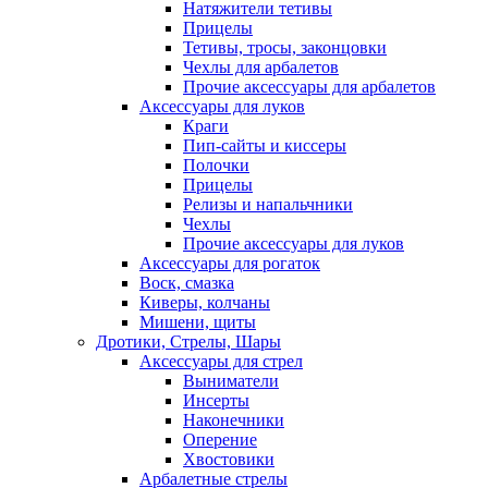
Натяжители тетивы
Прицелы
Тетивы, тросы, законцовки
Чехлы для арбалетов
Прочие аксессуары для арбалетов
Аксессуары для луков
Краги
Пип-сайты и киссеры
Полочки
Прицелы
Релизы и напальчники
Чехлы
Прочие аксессуары для луков
Аксессуары для рогаток
Воск, смазка
Киверы, колчаны
Мишени, щиты
Дротики, Стрелы, Шары
Аксессуары для стрел
Выниматели
Инсерты
Наконечники
Оперение
Хвостовики
Арбалетные стрелы