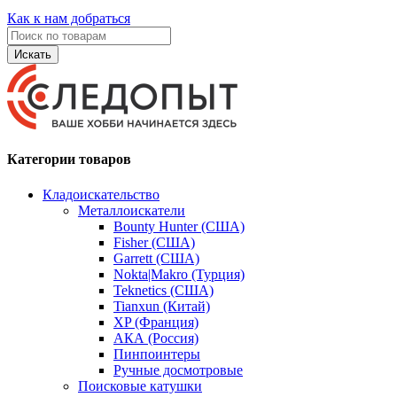
Как к нам добраться
Искать
Категории товаров
Кладоискательство
Металлоискатели
Bounty Hunter (США)
Fisher (США)
Garrett (США)
Nokta|Makro (Турция)
Teknetics (США)
Tianxun (Китай)
XP (Франция)
АКА (Россия)
Пинпоинтеры
Ручные досмотровые
Поисковые катушки