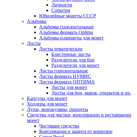
Личности
События
Юбилейные монеты СССР
Альбомы
Альбомы горизонтальные
Альбомы формата Optima
Альбомы-планшеты для монет
Листы
Листы тематические
Блистерные листы
Разделители для бон
Разделители для монет
Листы горизонтальные
Листы формата НУМИС
Листы формата ОПТИМА
Листы для монет
Листы для бон, марок, открыток и пр.
Капсулы для монет
Холдеры для монет
Лупы, монокуляры, пинцеты
Средства для чистки, консервации и реставрации
монет
Чистящие средства
Консервация и защита от коррозии
Серия Proof