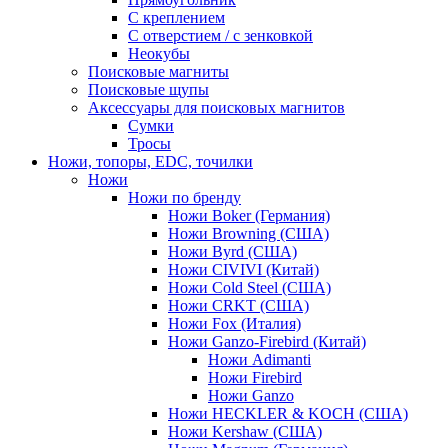
С креплением
С отверстием / с зенковкой
Неокубы
Поисковые магниты
Поисковые щупы
Аксессуары для поисковых магнитов
Сумки
Тросы
Ножи, топоры, EDC, точилки
Ножи
Ножи по бренду
Ножи Boker (Германия)
Ножи Browning (США)
Ножи Byrd (США)
Ножи CIVIVI (Китай)
Ножи Cold Steel (США)
Ножи CRKT (США)
Ножи Fox (Италия)
Ножи Ganzo-Firebird (Китай)
Ножи Adimanti
Ножи Firebird
Ножи Ganzo
Ножи HECKLER & KOCH (США)
Ножи Kershaw (США)