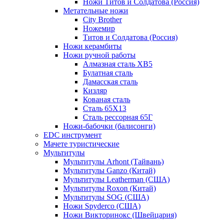
Ножи Титов и Солдатова (Россия)
Метательные ножи
City Brother
Ножемир
Титов и Солдатова (Россия)
Ножи керамбиты
Ножи ручной работы
Алмазная сталь ХВ5
Булатная сталь
Дамасская сталь
Кизляр
Кованая сталь
Сталь 65Х13
Сталь рессорная 65Г
Ножи-бабочки (балисонги)
EDC инструмент
Мачете туристические
Мультитулы
Мультитулы Arhont (Тайвань)
Мультитулы Ganzo (Китай)
Мультитулы Leatherman (США)
Мультитулы Roxon (Китай)
Мультитулы SOG (США)
Ножи Spyderco (США)
Ножи Викторинокс (Швейцария)