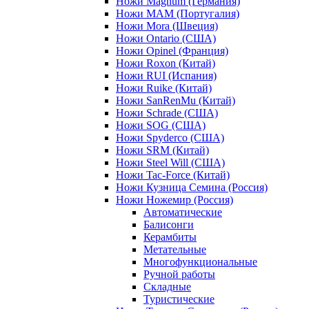
Ножи Magnum (Германия)
Ножи MAM (Португалия)
Ножи Mora (Швеция)
Ножи Ontario (США)
Ножи Opinel (Франция)
Ножи Roxon (Китай)
Ножи RUI (Испания)
Ножи Ruike (Китай)
Ножи SanRenMu (Китай)
Ножи Schrade (США)
Ножи SOG (США)
Ножи Spyderco (США)
Ножи SRM (Китай)
Ножи Steel Will (США)
Ножи Tac-Force (Китай)
Ножи Кузница Семина (Россия)
Ножи Ножемир (Россия)
Автоматические
Балисонги
Керамбиты
Метательные
Многофункциональные
Ручной работы
Складные
Туристические