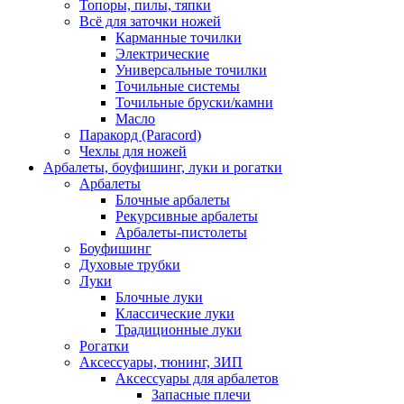
Топоры, пилы, тяпки
Всё для заточки ножей
Карманные точилки
Электрические
Универсальные точилки
Точильные системы
Точильные бруски/камни
Масло
Паракорд (Paracord)
Чехлы для ножей
Арбалеты, боуфишинг, луки и рогатки
Арбалеты
Блочные арбалеты
Рекурсивные арбалеты
Арбалеты-пистолеты
Боуфишинг
Духовые трубки
Луки
Блочные луки
Классические луки
Традиционные луки
Рогатки
Аксессуары, тюнинг, ЗИП
Аксессуары для арбалетов
Запасные плечи