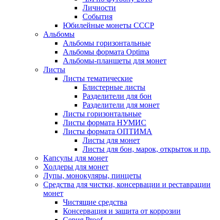
Личности
События
Юбилейные монеты СССР
Альбомы
Альбомы горизонтальные
Альбомы формата Optima
Альбомы-планшеты для монет
Листы
Листы тематические
Блистерные листы
Разделители для бон
Разделители для монет
Листы горизонтальные
Листы формата НУМИС
Листы формата ОПТИМА
Листы для монет
Листы для бон, марок, открыток и пр.
Капсулы для монет
Холдеры для монет
Лупы, монокуляры, пинцеты
Средства для чистки, консервации и реставрации
монет
Чистящие средства
Консервация и защита от коррозии
Серия Proof