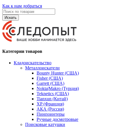
Как к нам добраться
Искать
Категории товаров
Кладоискательство
Металлоискатели
Bounty Hunter (США)
Fisher (США)
Garrett (США)
Nokta|Makro (Турция)
Teknetics (США)
Tianxun (Китай)
XP (Франция)
АКА (Россия)
Пинпоинтеры
Ручные досмотровые
Поисковые катушки