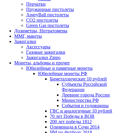
Перчатки
Пружинные пистолеты
AngryBall пистолеты
CO2 пистолеты
Green Gas пистолеты
Дозиметры, Нитратомеры
ММГ, макеты
Зажигалки
Аксессуары
Газовые зажигалки
Зажигалки Zippo
Монеты, альбомы и прочее
Юбилейные и памятные монеты
Юбилейные монеты РФ
Биметаллические 10 рублей
Субъекты Российской
Федерации
Древние города России
Министерства РФ
События и годовщины
ГВС и аналогичные 10 рублей
70 лет Победы в ВОВ
200 лет победы 1812
Олимпиада в Сочи 2014
ЧМ по футболу 2018