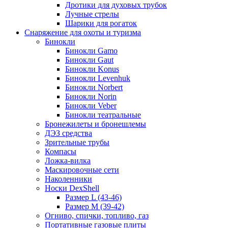
Дротики для духовых трубок
Лучные стрелы
Шарики для рогаток
Снаряжение для охоты и туризма
Бинокли
Бинокли Gamo
Бинокли Gaut
Бинокли Konus
Бинокли Levenhuk
Бинокли Norbert
Бинокли Norin
Бинокли Veber
Бинокли театральные
Бронежилеты и бронешлемы
ДЭЗ средства
Зрительные трубы
Компасы
Ложка-вилка
Маскировочные сети
Наколенники
Носки DexShell
Размер L (43-46)
Размер M (39-42)
Огниво, спички, топливо, газ
Портативные газовые плиты