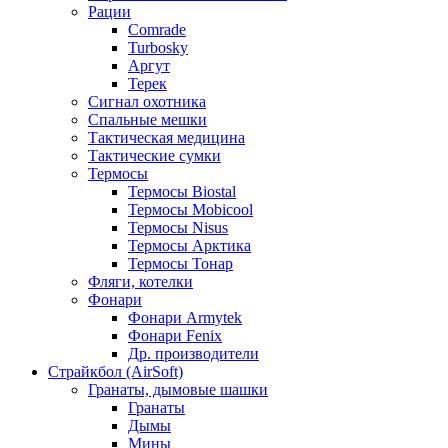
Рации
Comrade
Turbosky
Аргут
Терек
Сигнал охотника
Спальные мешки
Тактическая медицина
Тактические сумки
Термосы
Термосы Biostal
Термосы Mobicool
Термосы Nisus
Термосы Арктика
Термосы Тонар
Фляги, котелки
Фонари
Фонари Armytek
Фонари Fenix
Др. производители
Страйкбол (AirSoft)
Гранаты, дымовые шашки
Гранаты
Дымы
Мины