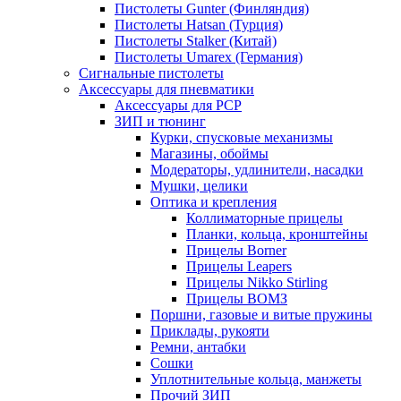
Пистолеты Gunter (Финляндия)
Пистолеты Hatsan (Турция)
Пистолеты Stalker (Китай)
Пистолеты Umarex (Германия)
Сигнальные пистолеты
Аксессуары для пневматики
Аксессуары для PCP
ЗИП и тюнинг
Курки, спусковые механизмы
Магазины, обоймы
Модераторы, удлинители, насадки
Мушки, целики
Оптика и крепления
Коллиматорные прицелы
Планки, кольца, кронштейны
Прицелы Borner
Прицелы Leapers
Прицелы Nikko Stirling
Прицелы ВОМЗ
Поршни, газовые и витые пружины
Приклады, рукояти
Ремни, антабки
Сошки
Уплотнительные кольца, манжеты
Прочий ЗИП