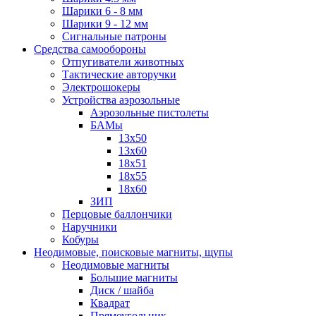
Шарики 6 - 8 мм
Шарики 9 - 12 мм
Сигнальные патроны
Средства самообороны
Отпугиватели животных
Тактические авторучки
Электрошокеры
Устройства аэрозольные
Аэрозольные пистолеты
БАМы
13х50
13х60
18х51
18х55
18х60
ЗИП
Перцовые баллончики
Наручники
Кобуры
Неодимовые, поисковые магниты, щупы
Неодимовые магниты
Большие магниты
Диск / шайба
Квадрат
Прямоугольник