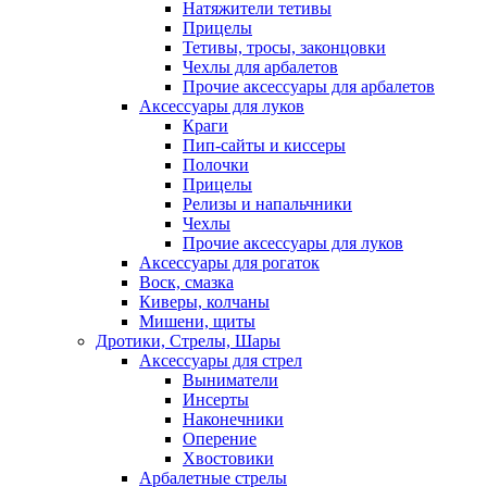
Натяжители тетивы
Прицелы
Тетивы, тросы, законцовки
Чехлы для арбалетов
Прочие аксессуары для арбалетов
Аксессуары для луков
Краги
Пип-сайты и киссеры
Полочки
Прицелы
Релизы и напальчники
Чехлы
Прочие аксессуары для луков
Аксессуары для рогаток
Воск, смазка
Киверы, колчаны
Мишени, щиты
Дротики, Стрелы, Шары
Аксессуары для стрел
Выниматели
Инсерты
Наконечники
Оперение
Хвостовики
Арбалетные стрелы