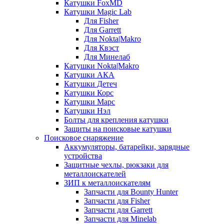
Катушки FoxMD
Катушки Magic Lab
Для Fisher
Для Garrett
Для Nokta|Makro
Для Квэст
Для Минелаб
Катушки Nokta|Makro
Катушки АКА
Катушки Детеч
Катушки Корс
Катушки Марс
Катушки Нэл
Болты для крепления катушки
Защиты на поисковые катушки
Поисковое снаряжение
Аккумуляторы, батарейки, зарядные
устройства
Защитные чехлы, рюкзаки для
металлоискателей
ЗИП к металлоискателям
Запчасти для Bounty Hunter
Запчасти для Fisher
Запчасти для Garrett
Запчасти для Minelab