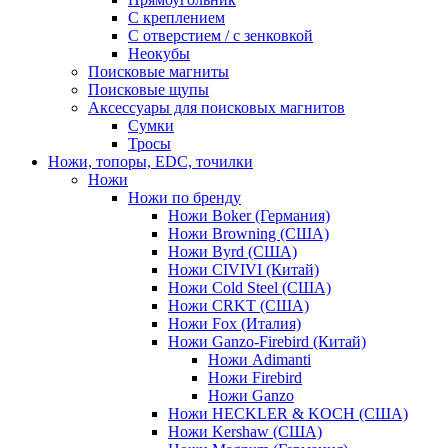
С креплением
С отверстием / с зенковкой
Неокубы
Поисковые магниты
Поисковые щупы
Аксессуары для поисковых магнитов
Сумки
Тросы
Ножи, топоры, EDC, точилки
Ножи
Ножи по бренду
Ножи Boker (Германия)
Ножи Browning (США)
Ножи Byrd (США)
Ножи CIVIVI (Китай)
Ножи Cold Steel (США)
Ножи CRKT (США)
Ножи Fox (Италия)
Ножи Ganzo-Firebird (Китай)
Ножи Adimanti
Ножи Firebird
Ножи Ganzo
Ножи HECKLER & KOCH (США)
Ножи Kershaw (США)