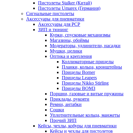
Пистолеты Stalker (Китай)
Пистолеты Umarex (Германия)
Сигнальные пистолеты
Аксессуары для пневматики
Аксессуары для PCP
ЗИП и тюнинг
Курки, спусковые механизмы
Магазины, обоймы
Модераторы, удлинители, насадки
Мушки, целики
Оптика и крепления
Коллиматорные прицелы
Планки, кольца, кронштейны
Прицелы Borner
Прицелы Leapers
Прицелы Nikko Stirling
Прицелы ВОМЗ
Поршни, газовые и витые пружины
Приклады, рукояти
Ремни, антабки
Сошки
Уплотнительные кольца, манжеты
Прочий ЗИП
Кейсы, чехлы, кобуры для пневматики
Кейсы и чехлы для пистолетов