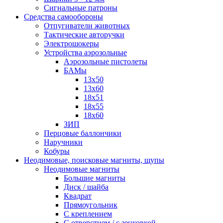
Сигнальные патроны
Средства самообороны
Отпугиватели животных
Тактические авторучки
Электрошокеры
Устройства аэрозольные
Аэрозольные пистолеты
БАМы
13х50
13х60
18х51
18х55
18х60
ЗИП
Перцовые баллончики
Наручники
Кобуры
Неодимовые, поисковые магниты, щупы
Неодимовые магниты
Большие магниты
Диск / шайба
Квадрат
Прямоугольник
С креплением
С отверстием / с зенковкой