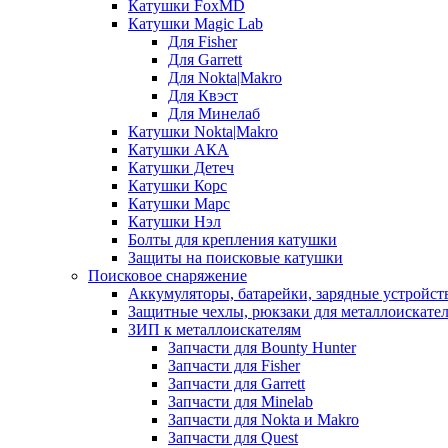
Катушки FoxMD
Катушки Magic Lab
Для Fisher
Для Garrett
Для Nokta|Makro
Для Квэст
Для Минелаб
Катушки Nokta|Makro
Катушки АКА
Катушки Детеч
Катушки Корс
Катушки Марс
Катушки Нэл
Болты для крепления катушки
Защиты на поисковые катушки
Поисковое снаряжение
Аккумуляторы, батарейки, зарядные устройст
Защитные чехлы, рюкзаки для металлоискате
ЗИП к металлоискателям
Запчасти для Bounty Hunter
Запчасти для Fisher
Запчасти для Garrett
Запчасти для Minelab
Запчасти для Nokta и Makro
Запчасти для Quest