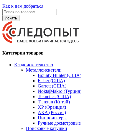
Как к нам добраться
Искать
Категории товаров
Кладоискательство
Металлоискатели
Bounty Hunter (США)
Fisher (США)
Garrett (США)
Nokta|Makro (Турция)
Teknetics (США)
Tianxun (Китай)
XP (Франция)
АКА (Россия)
Пинпоинтеры
Ручные досмотровые
Поисковые катушки