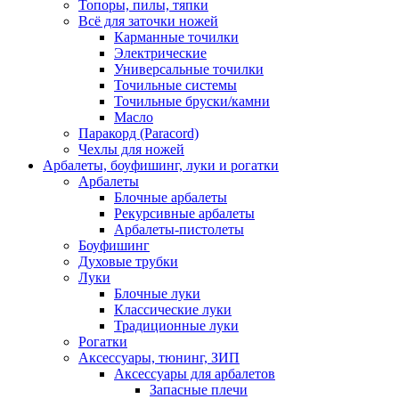
Топоры, пилы, тяпки
Всё для заточки ножей
Карманные точилки
Электрические
Универсальные точилки
Точильные системы
Точильные бруски/камни
Масло
Паракорд (Paracord)
Чехлы для ножей
Арбалеты, боуфишинг, луки и рогатки
Арбалеты
Блочные арбалеты
Рекурсивные арбалеты
Арбалеты-пистолеты
Боуфишинг
Духовые трубки
Луки
Блочные луки
Классические луки
Традиционные луки
Рогатки
Аксессуары, тюнинг, ЗИП
Аксессуары для арбалетов
Запасные плечи