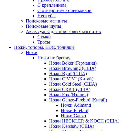
С креплением
С отверстием / с зенковкой
Неокубы
Поисковые магниты
Поисковые щупы
Аксессуары для поисковых магнитов
Сумки
Тросы
Ножи, топоры, EDC, точилки
Ножи
Ножи по бренду
Ножи Boker (Германия)
Ножи Browning (США)
Ножи Byrd (США)
Ножи CIVIVI (Китай)
Ножи Cold Steel (США)
Ножи CRKT (США)
Ножи Fox (Италия)
Ножи Ganzo-Firebird (Китай)
Ножи Adimanti
Ножи Firebird
Ножи Ganzo
Ножи HECKLER & KOCH (США)
Ножи Kershaw (США)