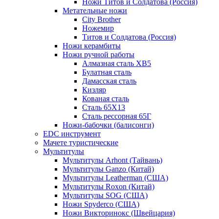
Ножи Титов и Солдатова (Россия)
Метательные ножи
City Brother
Ножемир
Титов и Солдатова (Россия)
Ножи керамбиты
Ножи ручной работы
Алмазная сталь ХВ5
Булатная сталь
Дамасская сталь
Кизляр
Кованая сталь
Сталь 65Х13
Сталь рессорная 65Г
Ножи-бабочки (балисонги)
EDC инструмент
Мачете туристические
Мультитулы
Мультитулы Arhont (Тайвань)
Мультитулы Ganzo (Китай)
Мультитулы Leatherman (США)
Мультитулы Roxon (Китай)
Мультитулы SOG (США)
Ножи Spyderco (США)
Ножи Викторинокс (Швейцария)