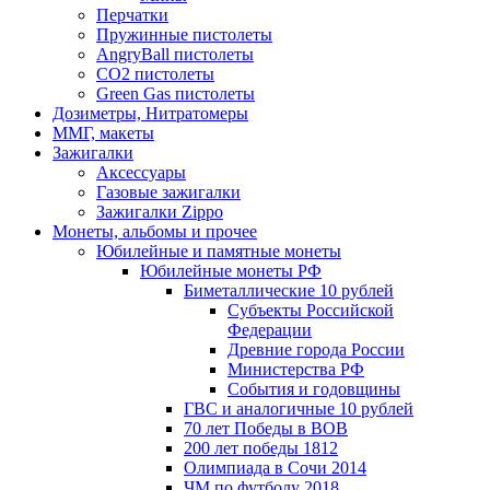
Перчатки
Пружинные пистолеты
AngryBall пистолеты
CO2 пистолеты
Green Gas пистолеты
Дозиметры, Нитратомеры
ММГ, макеты
Зажигалки
Аксессуары
Газовые зажигалки
Зажигалки Zippo
Монеты, альбомы и прочее
Юбилейные и памятные монеты
Юбилейные монеты РФ
Биметаллические 10 рублей
Субъекты Российской
Федерации
Древние города России
Министерства РФ
События и годовщины
ГВС и аналогичные 10 рублей
70 лет Победы в ВОВ
200 лет победы 1812
Олимпиада в Сочи 2014
ЧМ по футболу 2018