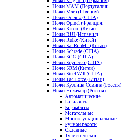
Ножи Magnum (Германия)
Ножи MAM (Португалия)
Ножи Mora (Швеция)
Ножи Ontario (США)
Ножи Opinel (Франция)
Ножи Roxon (Китай)
Ножи RUI (Испания)
Ножи Ruike (Китай)
Ножи SanRenMu (Китай)
Ножи Schrade (США)
Ножи SOG (США)
Ножи Spyderco (США)
Ножи SRM (Китай)
Ножи Steel Will (США)
Ножи Tac-Force (Китай)
Ножи Кузница Семина (Россия)
Ножи Ножемир (Россия)
Автоматические
Балисонги
Керамбиты
Метательные
Многофункциональные
Ручной работы
Складные
Туристические