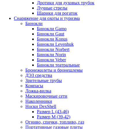
Дротики для духовых трубок
Лучные стрелы
Шарики для рогаток
Снаряжение для охоты и туризма
Бинокли
Бинокли Gamo
Бинокли Gaut
Бинокли Konus
Бинокли Levenhuk
Бинокли Norbert
Бинокли Norin
Бинокли Veber
Бинокли театральные
Бронежилеты и бронешлемы
ДЭЗ средства
Зрительные трубы
Компасы
Ложка-вилка
Маскировочные сети
Наколенники
Носки DexShell
Размер L (43-46)
Размер M (39-42)
Огниво, спички, топливо, газ
Портативные газовые плиты