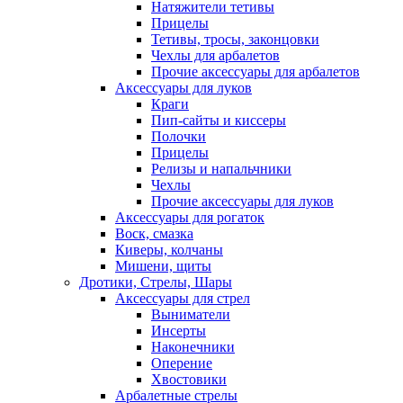
Натяжители тетивы
Прицелы
Тетивы, тросы, законцовки
Чехлы для арбалетов
Прочие аксессуары для арбалетов
Аксессуары для луков
Краги
Пип-сайты и киссеры
Полочки
Прицелы
Релизы и напальчники
Чехлы
Прочие аксессуары для луков
Аксессуары для рогаток
Воск, смазка
Киверы, колчаны
Мишени, щиты
Дротики, Стрелы, Шары
Аксессуары для стрел
Выниматели
Инсерты
Наконечники
Оперение
Хвостовики
Арбалетные стрелы