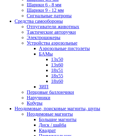
Шарики 6 - 8 мм
Шарики 9 - 12 мм
Сигнальные патроны
Средства самообороны
Отпугиватели животных
Тактические авторучки
Электрошокеры
Устройства аэрозольные
Аэрозольные пистолеты
БАМы
13х50
13х60
18х51
18х55
18х60
ЗИП
Перцовые баллончики
Наручники
Кобуры
Неодимовые, поисковые магниты, щупы
Неодимовые магниты
Большие магниты
Диск / шайба
Квадрат
Прямоугольник