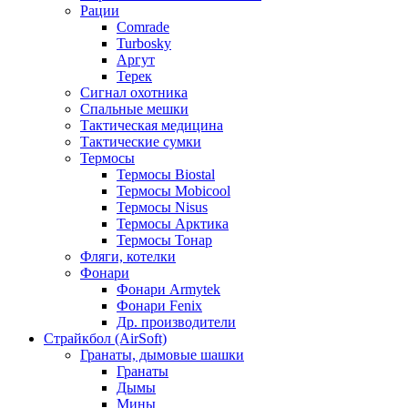
Рации
Comrade
Turbosky
Аргут
Терек
Сигнал охотника
Спальные мешки
Тактическая медицина
Тактические сумки
Термосы
Термосы Biostal
Термосы Mobicool
Термосы Nisus
Термосы Арктика
Термосы Тонар
Фляги, котелки
Фонари
Фонари Armytek
Фонари Fenix
Др. производители
Страйкбол (AirSoft)
Гранаты, дымовые шашки
Гранаты
Дымы
Мины