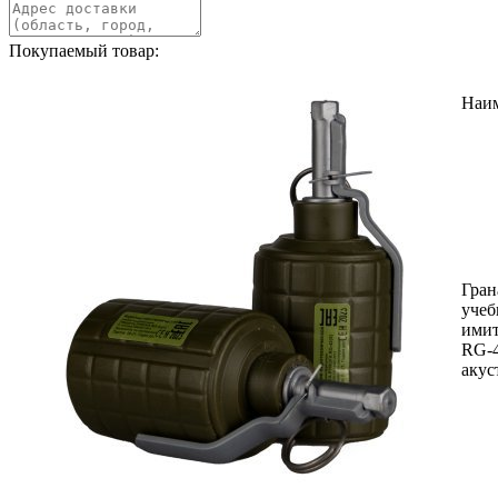
Покупаемый товар:
Наи
Гран
учеб
ими
RG-4
акус