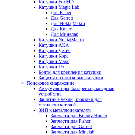
Катушки FoxMD
Катушки Magic Lab
Для Fisher
Для Garrett
Для Nokta|Makro
Для Квэст
Для Минелаб
Катушки Nokta|Makro
Катушки АКА
Катушки Детеч
Катушки Корс
Катушки Марс
Катушки Нэл
Болты для крепления катушки
Защиты на поисковые катушки
Поисковое снаряжение
Аккумуляторы, батарейки, зарядные
устройства
Защитные чехлы, рюкзаки для
металлоискателей
ЗИП к металлоискателям
Запчасти для Bounty Hunter
Запчасти для Fisher
Запчасти для Garrett
Запчасти для Minelab