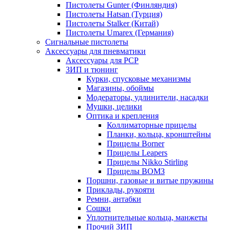
Пистолеты Gunter (Финляндия)
Пистолеты Hatsan (Турция)
Пистолеты Stalker (Китай)
Пистолеты Umarex (Германия)
Сигнальные пистолеты
Аксессуары для пневматики
Аксессуары для PCP
ЗИП и тюнинг
Курки, спусковые механизмы
Магазины, обоймы
Модераторы, удлинители, насадки
Мушки, целики
Оптика и крепления
Коллиматорные прицелы
Планки, кольца, кронштейны
Прицелы Borner
Прицелы Leapers
Прицелы Nikko Stirling
Прицелы ВОМЗ
Поршни, газовые и витые пружины
Приклады, рукояти
Ремни, антабки
Сошки
Уплотнительные кольца, манжеты
Прочий ЗИП