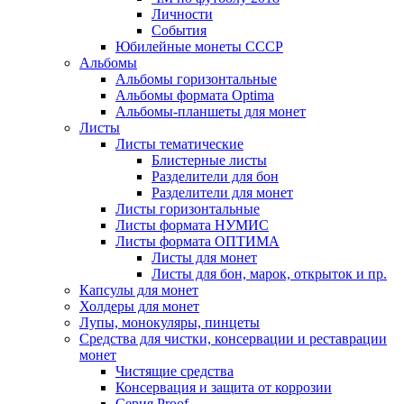
Личности
События
Юбилейные монеты СССР
Альбомы
Альбомы горизонтальные
Альбомы формата Optima
Альбомы-планшеты для монет
Листы
Листы тематические
Блистерные листы
Разделители для бон
Разделители для монет
Листы горизонтальные
Листы формата НУМИС
Листы формата ОПТИМА
Листы для монет
Листы для бон, марок, открыток и пр.
Капсулы для монет
Холдеры для монет
Лупы, монокуляры, пинцеты
Средства для чистки, консервации и реставрации
монет
Чистящие средства
Консервация и защита от коррозии
Серия Proof