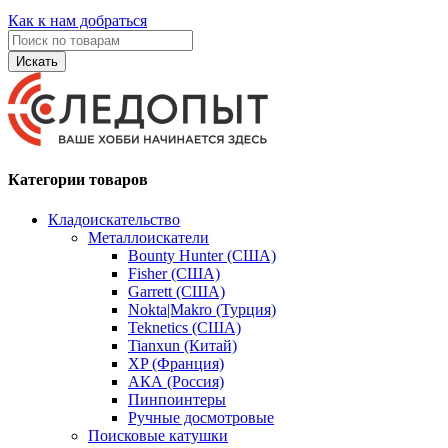
Как к нам добраться
Искать
Категории товаров
Кладоискательство
Металлоискатели
Bounty Hunter (США)
Fisher (США)
Garrett (США)
Nokta|Makro (Турция)
Teknetics (США)
Tianxun (Китай)
XP (Франция)
АКА (Россия)
Пинпоинтеры
Ручные досмотровые
Поисковые катушки