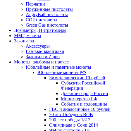
Перчатки
Пружинные пистолеты
AngryBall пистолеты
CO2 пистолеты
Green Gas пистолеты
Дозиметры, Нитратомеры
ММГ, макеты
Зажигалки
Аксессуары
Газовые зажигалки
Зажигалки Zippo
Монеты, альбомы и прочее
Юбилейные и памятные монеты
Юбилейные монеты РФ
Биметаллические 10 рублей
Субъекты Российской
Федерации
Древние города России
Министерства РФ
События и годовщины
ГВС и аналогичные 10 рублей
70 лет Победы в ВОВ
200 лет победы 1812
Олимпиада в Сочи 2014
ЧМ по футболу 2018