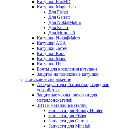
Катушки FoxMD
Катушки Magic Lab
Для Fisher
Для Garrett
Для Nokta|Makro
Для Квэст
Для Минелаб
Катушки Nokta|Makro
Катушки АКА
Катушки Детеч
Катушки Корс
Катушки Марс
Катушки Нэл
Болты для крепления катушки
Защиты на поисковые катушки
Поисковое снаряжение
Аккумуляторы, батарейки, зарядные
устройства
Защитные чехлы, рюкзаки для
металлоискателей
ЗИП к металлоискателям
Запчасти для Bounty Hunter
Запчасти для Fisher
Запчасти для Garrett
Запчасти для Minelab