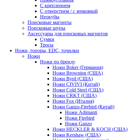
С креплением
С отверстием / с зенковкой
Неокубы
Поисковые магниты
Поисковые щупы
Аксессуары для поисковых магнитов
Сумки
Тросы
Ножи, топоры, EDC, точилки
Ножи
Ножи по бренду
Ножи Boker (Германия)
Ножи Browning (США)
Ножи Byrd (США)
Ножи CIVIVI (Китай)
Ножи Cold Steel (США)
Ножи CRKT (США)
Ножи Fox (Италия)
Ножи Ganzo-Firebird (Китай)
Ножи Adimanti
Ножи Firebird
Ножи Ganzo
Ножи HECKLER & KOCH (США)
Ножи Kershaw (США)