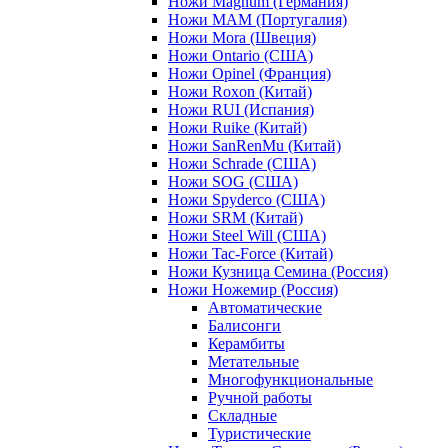
Ножи Magnum (Германия)
Ножи MAM (Португалия)
Ножи Mora (Швеция)
Ножи Ontario (США)
Ножи Opinel (Франция)
Ножи Roxon (Китай)
Ножи RUI (Испания)
Ножи Ruike (Китай)
Ножи SanRenMu (Китай)
Ножи Schrade (США)
Ножи SOG (США)
Ножи Spyderco (США)
Ножи SRM (Китай)
Ножи Steel Will (США)
Ножи Tac-Force (Китай)
Ножи Кузница Семина (Россия)
Ножи Ножемир (Россия)
Автоматические
Балисонги
Керамбиты
Метательные
Многофункциональные
Ручной работы
Складные
Туристические