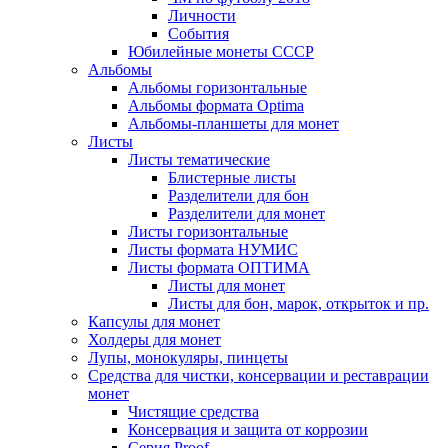
Личности
События
Юбилейные монеты СССР
Альбомы
Альбомы горизонтальные
Альбомы формата Optima
Альбомы-планшеты для монет
Листы
Листы тематические
Блистерные листы
Разделители для бон
Разделители для монет
Листы горизонтальные
Листы формата НУМИС
Листы формата ОПТИМА
Листы для монет
Листы для бон, марок, открыток и пр.
Капсулы для монет
Холдеры для монет
Лупы, монокуляры, пинцеты
Средства для чистки, консервации и реставрации
монет
Чистящие средства
Консервация и защита от коррозии
Серия Proof