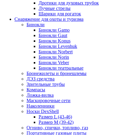
Дротики для духовых трубок
Лучные стрелы
Шарики для рогаток
Снаряжение для охоты и туризма
Бинокли
Бинокли Gamo
Бинокли Gaut
Бинокли Konus
Бинокли Levenhuk
Бинокли Norbert
Бинокли Norin
Бинокли Veber
Бинокли театральные
Бронежилеты и бронешлемы
ДЭЗ средства
Зрительные трубы
Компасы
Ложка-вилка
Маскировочные сети
Наколенники
Носки DexShell
Размер L (43-46)
Размер M (39-42)
Огниво, спички, топливо, газ
Портативные газовые плиты