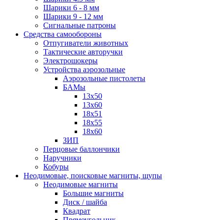
Шарики 6 - 8 мм
Шарики 9 - 12 мм
Сигнальные патроны
Средства самообороны
Отпугиватели животных
Тактические авторучки
Электрошокеры
Устройства аэрозольные
Аэрозольные пистолеты
БАМы
13х50
13х60
18х51
18х55
18х60
ЗИП
Перцовые баллончики
Наручники
Кобуры
Неодимовые, поисковые магниты, щупы
Неодимовые магниты
Большие магниты
Диск / шайба
Квадрат
Прямоугольник