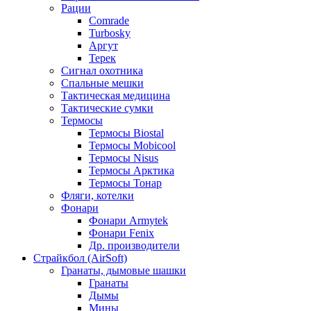
Рации
Comrade
Turbosky
Аргут
Терек
Сигнал охотника
Спальные мешки
Тактическая медицина
Тактические сумки
Термосы
Термосы Biostal
Термосы Mobicool
Термосы Nisus
Термосы Арктика
Термосы Тонар
Фляги, котелки
Фонари
Фонари Armytek
Фонари Fenix
Др. производители
Страйкбол (AirSoft)
Гранаты, дымовые шашки
Гранаты
Дымы
Мины