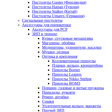
Пистолеты Gunter (Финляндия)
Пистолеты Hatsan (Турция)
Пистолеты Stalker (Китай)
Пистолеты Umarex (Германия)
Сигнальные пистолеты
Аксессуары для пневматики
Аксессуары для PCP
ЗИП и тюнинг
Курки, спусковые механизмы
Магазины, обоймы
Модераторы, удлинители, насадки
Мушки, целики
Оптика и крепления
Коллиматорные прицелы
Планки, кольца, кронштейны
Прицелы Borner
Прицелы Leapers
Прицелы Nikko Stirling
Прицелы ВОМЗ
Поршни, газовые и витые пружины
Приклады, рукояти
Ремни, антабки
Сошки
Уплотнительные кольца, манжеты
Прочий ЗИП