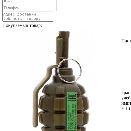
Покупаемый товар:
Наи
Гран
учеб
ими
F-1 (