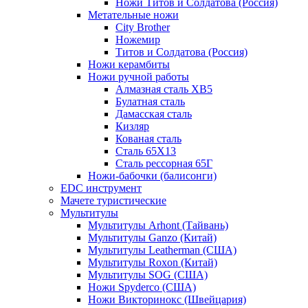
Ножи Титов и Солдатова (Россия)
Метательные ножи
City Brother
Ножемир
Титов и Солдатова (Россия)
Ножи керамбиты
Ножи ручной работы
Алмазная сталь ХВ5
Булатная сталь
Дамасская сталь
Кизляр
Кованая сталь
Сталь 65Х13
Сталь рессорная 65Г
Ножи-бабочки (балисонги)
EDC инструмент
Мачете туристические
Мультитулы
Мультитулы Arhont (Тайвань)
Мультитулы Ganzo (Китай)
Мультитулы Leatherman (США)
Мультитулы Roxon (Китай)
Мультитулы SOG (США)
Ножи Spyderco (США)
Ножи Викторинокс (Швейцария)