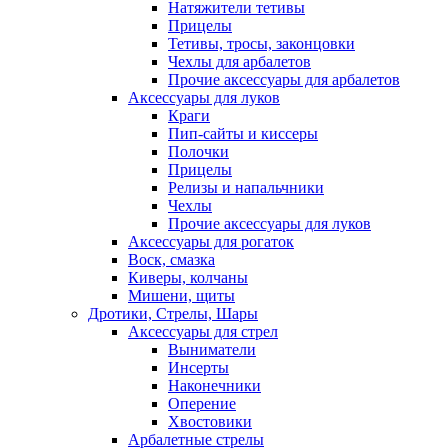
Натяжители тетивы
Прицелы
Тетивы, тросы, законцовки
Чехлы для арбалетов
Прочие аксессуары для арбалетов
Аксессуары для луков
Краги
Пип-сайты и киссеры
Полочки
Прицелы
Релизы и напальчники
Чехлы
Прочие аксессуары для луков
Аксессуары для рогаток
Воск, смазка
Киверы, колчаны
Мишени, щиты
Дротики, Стрелы, Шары
Аксессуары для стрел
Выниматели
Инсерты
Наконечники
Оперение
Хвостовики
Арбалетные стрелы