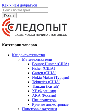
Как к нам добраться
Искать
Категории товаров
Кладоискательство
Металлоискатели
Bounty Hunter (США)
Fisher (США)
Garrett (США)
Nokta|Makro (Турция)
Teknetics (США)
Tianxun (Китай)
XP (Франция)
АКА (Россия)
Пинпоинтеры
Ручные досмотровые
Поисковые катушки