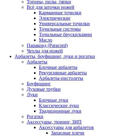
Топоры, пилы, тяпки
Всё для заточки ножей
Карманные точилки
Электрические
Универсальные точилки
Точильные системы
Точильные бруски/камни
Масло
Паракорд (Paracord)
Чехлы для ножей
Арбалеты, боуфишинг, луки и рогатки
Арбалеты
Блочные арбалеты
Рекурсивные арбалеты
Арбалеты-пистолеты
Боуфишинг
Духовые трубки
Луки
Блочные луки
Классические луки
Традиционные луки
Рогатки
Аксессуары, тюнинг, ЗИП
Аксессуары для арбалетов
Запасные плечи