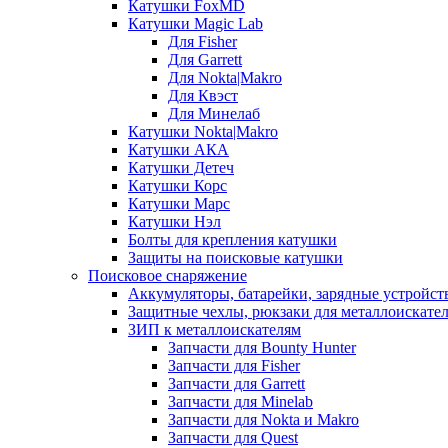
Катушки FoxMD
Катушки Magic Lab
Для Fisher
Для Garrett
Для Nokta|Makro
Для Квэст
Для Минелаб
Катушки Nokta|Makro
Катушки АКА
Катушки Детеч
Катушки Корс
Катушки Марс
Катушки Нэл
Болты для крепления катушки
Защиты на поисковые катушки
Поисковое снаряжение
Аккумуляторы, батарейки, зарядные устройст
Защитные чехлы, рюкзаки для металлоискате
ЗИП к металлоискателям
Запчасти для Bounty Hunter
Запчасти для Fisher
Запчасти для Garrett
Запчасти для Minelab
Запчасти для Nokta и Makro
Запчасти для Quest