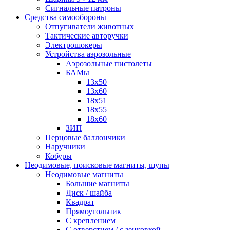
Сигнальные патроны
Средства самообороны
Отпугиватели животных
Тактические авторучки
Электрошокеры
Устройства аэрозольные
Аэрозольные пистолеты
БАМы
13х50
13х60
18х51
18х55
18х60
ЗИП
Перцовые баллончики
Наручники
Кобуры
Неодимовые, поисковые магниты, щупы
Неодимовые магниты
Большие магниты
Диск / шайба
Квадрат
Прямоугольник
С креплением
С отверстием / с зенковкой