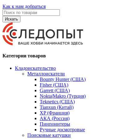
Как к нам добраться
Искать
Категории товаров
Кладоискательство
Металлоискатели
Bounty Hunter (США)
Fisher (США)
Garrett (США)
Nokta|Makro (Турция)
Teknetics (США)
Tianxun (Китай)
XP (Франция)
АКА (Россия)
Пинпоинтеры
Ручные досмотровые
Поисковые катушки