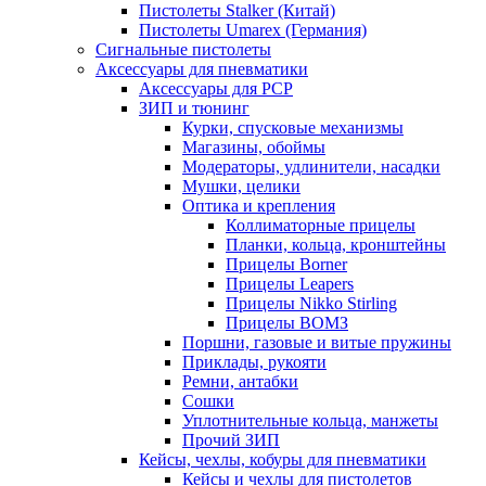
Пистолеты Stalker (Китай)
Пистолеты Umarex (Германия)
Сигнальные пистолеты
Аксессуары для пневматики
Аксессуары для PCP
ЗИП и тюнинг
Курки, спусковые механизмы
Магазины, обоймы
Модераторы, удлинители, насадки
Мушки, целики
Оптика и крепления
Коллиматорные прицелы
Планки, кольца, кронштейны
Прицелы Borner
Прицелы Leapers
Прицелы Nikko Stirling
Прицелы ВОМЗ
Поршни, газовые и витые пружины
Приклады, рукояти
Ремни, антабки
Сошки
Уплотнительные кольца, манжеты
Прочий ЗИП
Кейсы, чехлы, кобуры для пневматики
Кейсы и чехлы для пистолетов