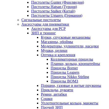
Пистолеты Gunter (Финляндия)
Пистолеты Hatsan (Турция)
Пистолеты Stalker (Китай)
Пистолеты Umarex (Германия)
Сигнальные пистолеты
Аксессуары для пневматики
Аксессуары для PCP
ЗИП и тюнинг
Курки, спусковые механизмы
Магазины, обоймы
Модераторы, удлинители, насадки
Мушки, целики
Оптика и крепления
Коллиматорные прицелы
Планки, кольца, кронштейны
Прицелы Borner
Прицелы Leapers
Прицелы Nikko Stirling
Прицелы ВОМЗ
Поршни, газовые и витые пружины
Приклады, рукояти
Ремни, антабки
Сошки
Уплотнительные кольца, манжеты
Прочий ЗИП