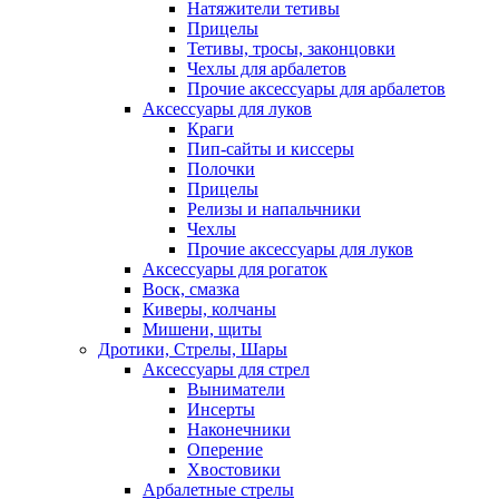
Натяжители тетивы
Прицелы
Тетивы, тросы, законцовки
Чехлы для арбалетов
Прочие аксессуары для арбалетов
Аксессуары для луков
Краги
Пип-сайты и киссеры
Полочки
Прицелы
Релизы и напальчники
Чехлы
Прочие аксессуары для луков
Аксессуары для рогаток
Воск, смазка
Киверы, колчаны
Мишени, щиты
Дротики, Стрелы, Шары
Аксессуары для стрел
Выниматели
Инсерты
Наконечники
Оперение
Хвостовики
Арбалетные стрелы