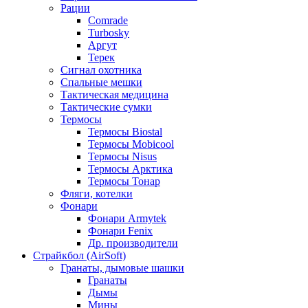
Рации
Comrade
Turbosky
Аргут
Терек
Сигнал охотника
Спальные мешки
Тактическая медицина
Тактические сумки
Термосы
Термосы Biostal
Термосы Mobicool
Термосы Nisus
Термосы Арктика
Термосы Тонар
Фляги, котелки
Фонари
Фонари Armytek
Фонари Fenix
Др. производители
Страйкбол (AirSoft)
Гранаты, дымовые шашки
Гранаты
Дымы
Мины