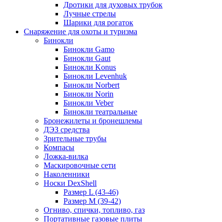
Дротики для духовых трубок
Лучные стрелы
Шарики для рогаток
Снаряжение для охоты и туризма
Бинокли
Бинокли Gamo
Бинокли Gaut
Бинокли Konus
Бинокли Levenhuk
Бинокли Norbert
Бинокли Norin
Бинокли Veber
Бинокли театральные
Бронежилеты и бронешлемы
ДЭЗ средства
Зрительные трубы
Компасы
Ложка-вилка
Маскировочные сети
Наколенники
Носки DexShell
Размер L (43-46)
Размер M (39-42)
Огниво, спички, топливо, газ
Портативные газовые плиты