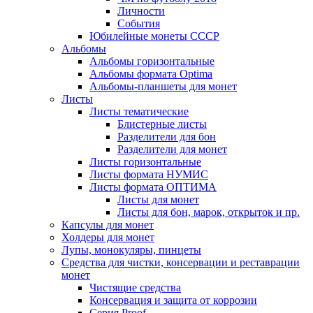
Личности
События
Юбилейные монеты СССР
Альбомы
Альбомы горизонтальные
Альбомы формата Optima
Альбомы-планшеты для монет
Листы
Листы тематические
Блистерные листы
Разделители для бон
Разделители для монет
Листы горизонтальные
Листы формата НУМИС
Листы формата ОПТИМА
Листы для монет
Листы для бон, марок, открыток и пр.
Капсулы для монет
Холдеры для монет
Лупы, монокуляры, пинцеты
Средства для чистки, консервации и реставрации
монет
Чистящие средства
Консервация и защита от коррозии
Серия Proof