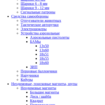
Шарики 6 - 8 мм
Шарики 9 - 12 мм
Сигнальные патроны
Средства самообороны
Отпугиватели животных
Тактические авторучки
Электрошокеры
Устройства аэрозольные
Аэрозольные пистолеты
БАМы
13х50
13х60
18х51
18х55
18х60
ЗИП
Перцовые баллончики
Наручники
Кобуры
Неодимовые, поисковые магниты, щупы
Неодимовые магниты
Большие магниты
Диск / шайба
Квадрат
Прямоугольник