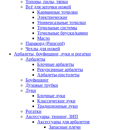
Топоры, пилы, тяпки
Всё для заточки ножей
Карманные точилки
Электрические
Универсальные точилки
Точильные системы
Точильные бруски/камни
Масло
Паракорд (Paracord)
Чехлы для ножей
Арбалеты, боуфишинг, луки и рогатки
Арбалеты
Блочные арбалеты
Рекурсивные арбалеты
Арбалеты-пистолеты
Боуфишинг
Духовые трубки
Луки
Блочные луки
Классические луки
Традиционные луки
Рогатки
Аксессуары, тюнинг, ЗИП
Аксессуары для арбалетов
Запасные плечи