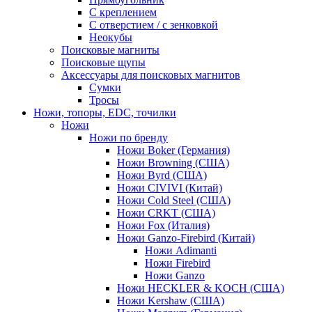
С креплением
С отверстием / с зенковкой
Неокубы
Поисковые магниты
Поисковые щупы
Аксессуары для поисковых магнитов
Сумки
Тросы
Ножи, топоры, EDC, точилки
Ножи
Ножи по бренду
Ножи Boker (Германия)
Ножи Browning (США)
Ножи Byrd (США)
Ножи CIVIVI (Китай)
Ножи Cold Steel (США)
Ножи CRKT (США)
Ножи Fox (Италия)
Ножи Ganzo-Firebird (Китай)
Ножи Adimanti
Ножи Firebird
Ножи Ganzo
Ножи HECKLER & KOCH (США)
Ножи Kershaw (США)