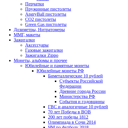
Перчатки
Пружинные пистолеты
AngryBall пистолеты
CO2 пистолеты
Green Gas пистолеты
Дозиметры, Нитратомеры
ММГ, макеты
Зажигалки
Аксессуары
Газовые зажигалки
Зажигалки Zippo
Монеты, альбомы и прочее
Юбилейные и памятные монеты
Юбилейные монеты РФ
Биметаллические 10 рублей
Субъекты Российской
Федерации
Древние города России
Министерства РФ
События и годовщины
ГВС и аналогичные 10 рублей
70 лет Победы в ВОВ
200 лет победы 1812
Олимпиада в Сочи 2014
ЧМ по футболу 2018