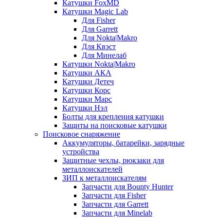
Катушки FoxMD
Катушки Magic Lab
Для Fisher
Для Garrett
Для Nokta|Makro
Для Квэст
Для Минелаб
Катушки Nokta|Makro
Катушки АКА
Катушки Детеч
Катушки Корс
Катушки Марс
Катушки Нэл
Болты для крепления катушки
Защиты на поисковые катушки
Поисковое снаряжение
Аккумуляторы, батарейки, зарядные
устройства
Защитные чехлы, рюкзаки для
металлоискателей
ЗИП к металлоискателям
Запчасти для Bounty Hunter
Запчасти для Fisher
Запчасти для Garrett
Запчасти для Minelab