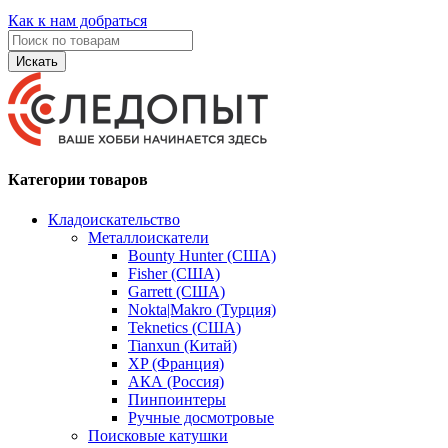
Как к нам добраться
Искать
Категории товаров
Кладоискательство
Металлоискатели
Bounty Hunter (США)
Fisher (США)
Garrett (США)
Nokta|Makro (Турция)
Teknetics (США)
Tianxun (Китай)
XP (Франция)
АКА (Россия)
Пинпоинтеры
Ручные досмотровые
Поисковые катушки