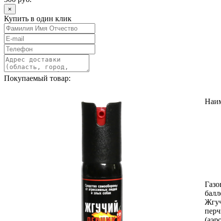
×
Купить в один клик
Покупаемый товар:
Наи
Газ
балл
Жгу
перч
(аэр