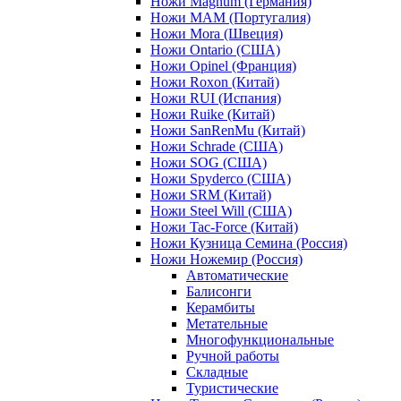
Ножи Magnum (Германия)
Ножи MAM (Португалия)
Ножи Mora (Швеция)
Ножи Ontario (США)
Ножи Opinel (Франция)
Ножи Roxon (Китай)
Ножи RUI (Испания)
Ножи Ruike (Китай)
Ножи SanRenMu (Китай)
Ножи Schrade (США)
Ножи SOG (США)
Ножи Spyderco (США)
Ножи SRM (Китай)
Ножи Steel Will (США)
Ножи Tac-Force (Китай)
Ножи Кузница Семина (Россия)
Ножи Ножемир (Россия)
Автоматические
Балисонги
Керамбиты
Метательные
Многофункциональные
Ручной работы
Складные
Туристические