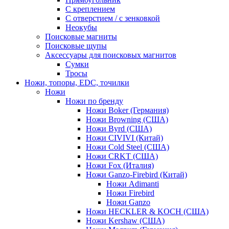
С креплением
С отверстием / с зенковкой
Неокубы
Поисковые магниты
Поисковые щупы
Аксессуары для поисковых магнитов
Сумки
Тросы
Ножи, топоры, EDC, точилки
Ножи
Ножи по бренду
Ножи Boker (Германия)
Ножи Browning (США)
Ножи Byrd (США)
Ножи CIVIVI (Китай)
Ножи Cold Steel (США)
Ножи CRKT (США)
Ножи Fox (Италия)
Ножи Ganzo-Firebird (Китай)
Ножи Adimanti
Ножи Firebird
Ножи Ganzo
Ножи HECKLER & KOCH (США)
Ножи Kershaw (США)