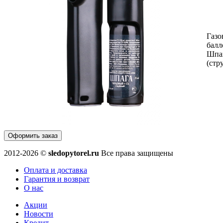
Газ
балл
Шпаг
(стр
Оформить заказ
2012-2026 ©
sledopytorel.ru
Все права защищены
Оплата и доставка
Гарантия и возврат
О нас
Акции
Новости
Кредит