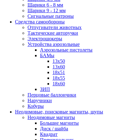
Шарики 6 - 8 мм
Шарики 9 - 12 мм
Сигнальные патроны
Средства самообороны
Отпугиватели животных
Тактические авторучки
Электрошокеры
Устройства аэрозольные
Аэрозольные пистолеты
БАМы
13х50
13х60
18х51
18х55
18х60
ЗИП
Перцовые баллончики
Наручники
Кобуры
Неодимовые, поисковые магниты, щупы
Неодимовые магниты
Большие магниты
Диск / шайба
Квадрат
Прямоугольник