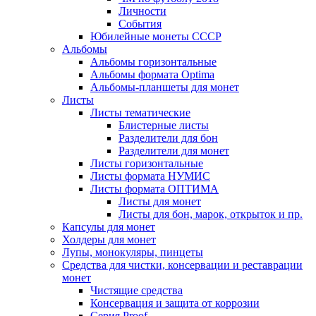
Личности
События
Юбилейные монеты СССР
Альбомы
Альбомы горизонтальные
Альбомы формата Optima
Альбомы-планшеты для монет
Листы
Листы тематические
Блистерные листы
Разделители для бон
Разделители для монет
Листы горизонтальные
Листы формата НУМИС
Листы формата ОПТИМА
Листы для монет
Листы для бон, марок, открыток и пр.
Капсулы для монет
Холдеры для монет
Лупы, монокуляры, пинцеты
Средства для чистки, консервации и реставрации
монет
Чистящие средства
Консервация и защита от коррозии
Серия Proof