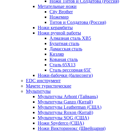
Ножи Титов и Солдатова (Россия)
Метательные ножи
City Brother
Ножемир
Титов и Солдатова (Россия)
Ножи керамбиты
Ножи ручной работы
Алмазная сталь ХВ5
Булатная сталь
Дамасская сталь
Кизляр
Кованая сталь
Сталь 65Х13
Сталь рессорная 65Г
Ножи-бабочки (балисонги)
EDC инструмент
Мачете туристические
Мультитулы
Мультитулы Arhont (Тайвань)
Мультитулы Ganzo (Китай)
Мультитулы Leatherman (США)
Мультитулы Roxon (Китай)
Мультитулы SOG (США)
Ножи Spyderco (США)
Ножи Викторинокс (Швейцария)