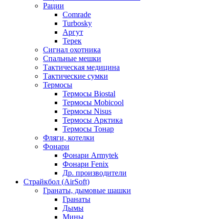
Рации
Comrade
Turbosky
Аргут
Терек
Сигнал охотника
Спальные мешки
Тактическая медицина
Тактические сумки
Термосы
Термосы Biostal
Термосы Mobicool
Термосы Nisus
Термосы Арктика
Термосы Тонар
Фляги, котелки
Фонари
Фонари Armytek
Фонари Fenix
Др. производители
Страйкбол (AirSoft)
Гранаты, дымовые шашки
Гранаты
Дымы
Мины