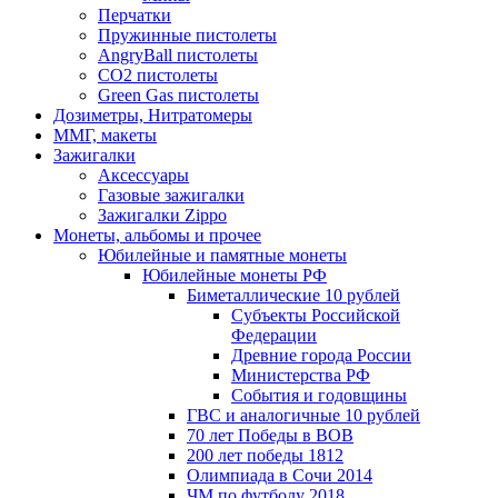
Перчатки
Пружинные пистолеты
AngryBall пистолеты
CO2 пистолеты
Green Gas пистолеты
Дозиметры, Нитратомеры
ММГ, макеты
Зажигалки
Аксессуары
Газовые зажигалки
Зажигалки Zippo
Монеты, альбомы и прочее
Юбилейные и памятные монеты
Юбилейные монеты РФ
Биметаллические 10 рублей
Субъекты Российской
Федерации
Древние города России
Министерства РФ
События и годовщины
ГВС и аналогичные 10 рублей
70 лет Победы в ВОВ
200 лет победы 1812
Олимпиада в Сочи 2014
ЧМ по футболу 2018