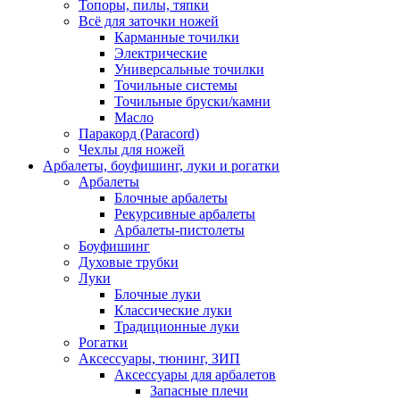
Топоры, пилы, тяпки
Всё для заточки ножей
Карманные точилки
Электрические
Универсальные точилки
Точильные системы
Точильные бруски/камни
Масло
Паракорд (Paracord)
Чехлы для ножей
Арбалеты, боуфишинг, луки и рогатки
Арбалеты
Блочные арбалеты
Рекурсивные арбалеты
Арбалеты-пистолеты
Боуфишинг
Духовые трубки
Луки
Блочные луки
Классические луки
Традиционные луки
Рогатки
Аксессуары, тюнинг, ЗИП
Аксессуары для арбалетов
Запасные плечи