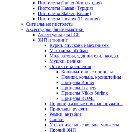
Пистолеты Gunter (Финляндия)
Пистолеты Hatsan (Турция)
Пистолеты Stalker (Китай)
Пистолеты Umarex (Германия)
Сигнальные пистолеты
Аксессуары для пневматики
Аксессуары для PCP
ЗИП и тюнинг
Курки, спусковые механизмы
Магазины, обоймы
Модераторы, удлинители, насадки
Мушки, целики
Оптика и крепления
Коллиматорные прицелы
Планки, кольца, кронштейны
Прицелы Borner
Прицелы Leapers
Прицелы Nikko Stirling
Прицелы ВОМЗ
Поршни, газовые и витые пружины
Приклады, рукояти
Ремни, антабки
Сошки
Уплотнительные кольца, манжеты
Прочий ЗИП