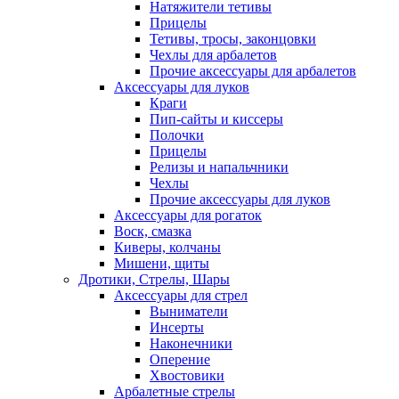
Натяжители тетивы
Прицелы
Тетивы, тросы, законцовки
Чехлы для арбалетов
Прочие аксессуары для арбалетов
Аксессуары для луков
Краги
Пип-сайты и киссеры
Полочки
Прицелы
Релизы и напальчники
Чехлы
Прочие аксессуары для луков
Аксессуары для рогаток
Воск, смазка
Киверы, колчаны
Мишени, щиты
Дротики, Стрелы, Шары
Аксессуары для стрел
Выниматели
Инсерты
Наконечники
Оперение
Хвостовики
Арбалетные стрелы