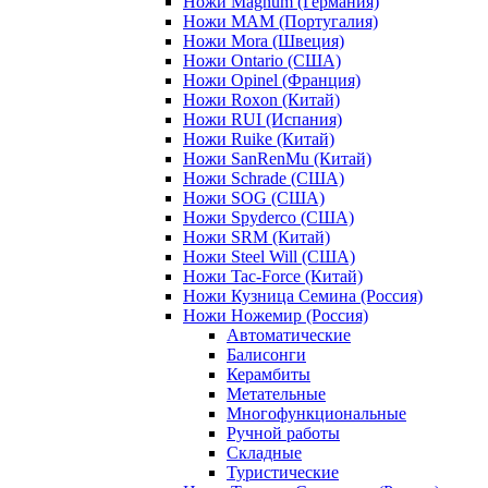
Ножи Magnum (Германия)
Ножи MAM (Португалия)
Ножи Mora (Швеция)
Ножи Ontario (США)
Ножи Opinel (Франция)
Ножи Roxon (Китай)
Ножи RUI (Испания)
Ножи Ruike (Китай)
Ножи SanRenMu (Китай)
Ножи Schrade (США)
Ножи SOG (США)
Ножи Spyderco (США)
Ножи SRM (Китай)
Ножи Steel Will (США)
Ножи Tac-Force (Китай)
Ножи Кузница Семина (Россия)
Ножи Ножемир (Россия)
Автоматические
Балисонги
Керамбиты
Метательные
Многофункциональные
Ручной работы
Складные
Туристические