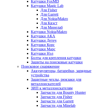
Катушки FoxMD
Катушки Magic Lab
Для Fisher
Для Garrett
Для Nokta|Makro
Для Квэст
Для Минелаб
Катушки Nokta|Makro
Катушки АКА
Катушки Детеч
Катушки Корс
Катушки Марс
Катушки Нэл
Болты для крепления катушки
Защиты на поисковые катушки
Поисковое снаряжение
Аккумуляторы, батарейки, зарядные
устройства
Защитные чехлы, рюкзаки для
металлоискателей
ЗИП к металлоискателям
Запчасти для Bounty Hunter
Запчасти для Fisher
Запчасти для Garrett
Запчасти для Minelab