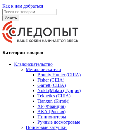
Как к нам добраться
Искать
Категории товаров
Кладоискательство
Металлоискатели
Bounty Hunter (США)
Fisher (США)
Garrett (США)
Nokta|Makro (Турция)
Teknetics (США)
Tianxun (Китай)
XP (Франция)
АКА (Россия)
Пинпоинтеры
Ручные досмотровые
Поисковые катушки