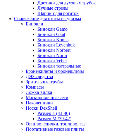
Дротики для духовых трубок
Лучные стрелы
Шарики для рогаток
Снаряжение для охоты и туризма
Бинокли
Бинокли Gamo
Бинокли Gaut
Бинокли Konus
Бинокли Levenhuk
Бинокли Norbert
Бинокли Norin
Бинокли Veber
Бинокли театральные
Бронежилеты и бронешлемы
ДЭЗ средства
Зрительные трубы
Компасы
Ложка-вилка
Маскировочные сети
Наколенники
Носки DexShell
Размер L (43-46)
Размер M (39-42)
Огниво, спички, топливо, газ
Портативные газовые плиты