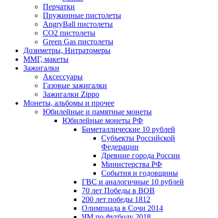
Перчатки
Пружинные пистолеты
AngryBall пистолеты
CO2 пистолеты
Green Gas пистолеты
Дозиметры, Нитратомеры
ММГ, макеты
Зажигалки
Аксессуары
Газовые зажигалки
Зажигалки Zippo
Монеты, альбомы и прочее
Юбилейные и памятные монеты
Юбилейные монеты РФ
Биметаллические 10 рублей
Субъекты Российской
Федерации
Древние города России
Министерства РФ
События и годовщины
ГВС и аналогичные 10 рублей
70 лет Победы в ВОВ
200 лет победы 1812
Олимпиада в Сочи 2014
ЧМ по футболу 2018