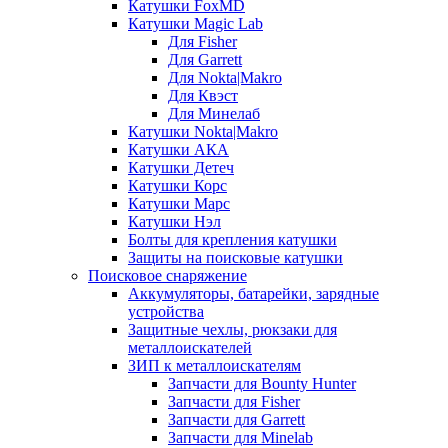
Катушки FoxMD
Катушки Magic Lab
Для Fisher
Для Garrett
Для Nokta|Makro
Для Квэст
Для Минелаб
Катушки Nokta|Makro
Катушки АКА
Катушки Детеч
Катушки Корс
Катушки Марс
Катушки Нэл
Болты для крепления катушки
Защиты на поисковые катушки
Поисковое снаряжение
Аккумуляторы, батарейки, зарядные
устройства
Защитные чехлы, рюкзаки для
металлоискателей
ЗИП к металлоискателям
Запчасти для Bounty Hunter
Запчасти для Fisher
Запчасти для Garrett
Запчасти для Minelab