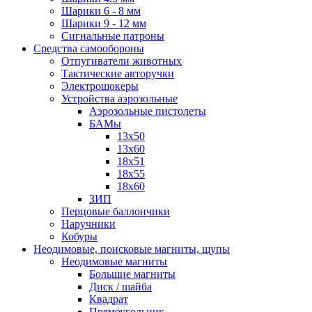
Шарики 6 - 8 мм
Шарики 9 - 12 мм
Сигнальные патроны
Средства самообороны
Отпугиватели животных
Тактические авторучки
Электрошокеры
Устройства аэрозольные
Аэрозольные пистолеты
БАМы
13х50
13х60
18х51
18х55
18х60
ЗИП
Перцовые баллончики
Наручники
Кобуры
Неодимовые, поисковые магниты, щупы
Неодимовые магниты
Большие магниты
Диск / шайба
Квадрат
Прямоугольник