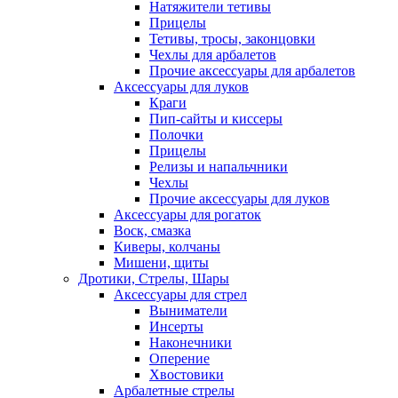
Натяжители тетивы
Прицелы
Тетивы, тросы, законцовки
Чехлы для арбалетов
Прочие аксессуары для арбалетов
Аксессуары для луков
Краги
Пип-сайты и киссеры
Полочки
Прицелы
Релизы и напальчники
Чехлы
Прочие аксессуары для луков
Аксессуары для рогаток
Воск, смазка
Киверы, колчаны
Мишени, щиты
Дротики, Стрелы, Шары
Аксессуары для стрел
Выниматели
Инсерты
Наконечники
Оперение
Хвостовики
Арбалетные стрелы