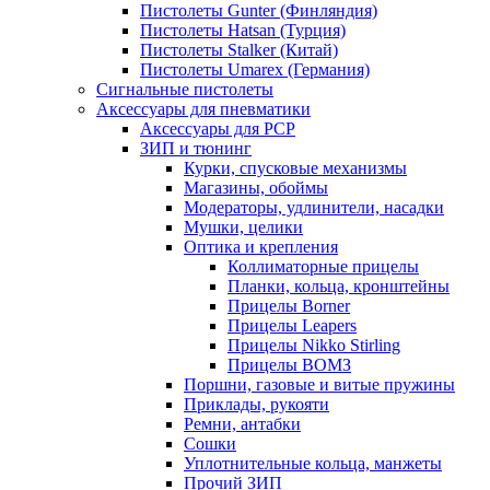
Пистолеты Gunter (Финляндия)
Пистолеты Hatsan (Турция)
Пистолеты Stalker (Китай)
Пистолеты Umarex (Германия)
Сигнальные пистолеты
Аксессуары для пневматики
Аксессуары для PCP
ЗИП и тюнинг
Курки, спусковые механизмы
Магазины, обоймы
Модераторы, удлинители, насадки
Мушки, целики
Оптика и крепления
Коллиматорные прицелы
Планки, кольца, кронштейны
Прицелы Borner
Прицелы Leapers
Прицелы Nikko Stirling
Прицелы ВОМЗ
Поршни, газовые и витые пружины
Приклады, рукояти
Ремни, антабки
Сошки
Уплотнительные кольца, манжеты
Прочий ЗИП