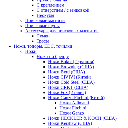
С креплением
С отверстием / с зенковкой
Неокубы
Поисковые магниты
Поисковые щупы
Аксессуары для поисковых магнитов
Сумки
Тросы
Ножи, топоры, EDC, точилки
Ножи
Ножи по бренду
Ножи Boker (Германия)
Ножи Browning (США)
Ножи Byrd (США)
Ножи CIVIVI (Китай)
Ножи Cold Steel (США)
Ножи CRKT (США)
Ножи Fox (Италия)
Ножи Ganzo-Firebird (Китай)
Ножи Adimanti
Ножи Firebird
Ножи Ganzo
Ножи HECKLER & KOCH (США)
Ножи Kershaw (США)