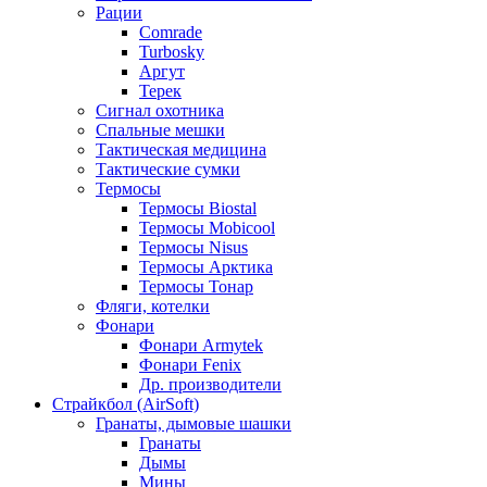
Рации
Comrade
Turbosky
Аргут
Терек
Сигнал охотника
Спальные мешки
Тактическая медицина
Тактические сумки
Термосы
Термосы Biostal
Термосы Mobicool
Термосы Nisus
Термосы Арктика
Термосы Тонар
Фляги, котелки
Фонари
Фонари Armytek
Фонари Fenix
Др. производители
Страйкбол (AirSoft)
Гранаты, дымовые шашки
Гранаты
Дымы
Мины