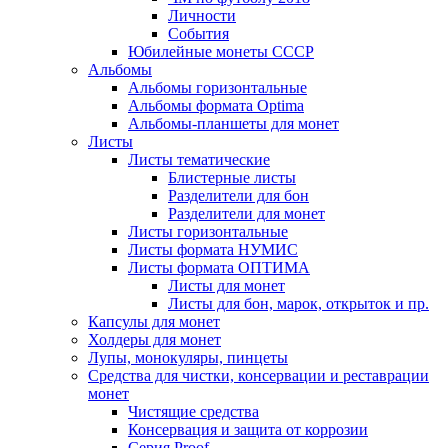
Личности
События
Юбилейные монеты СССР
Альбомы
Альбомы горизонтальные
Альбомы формата Optima
Альбомы-планшеты для монет
Листы
Листы тематические
Блистерные листы
Разделители для бон
Разделители для монет
Листы горизонтальные
Листы формата НУМИС
Листы формата ОПТИМА
Листы для монет
Листы для бон, марок, открыток и пр.
Капсулы для монет
Холдеры для монет
Лупы, монокуляры, пинцеты
Средства для чистки, консервации и реставрации
монет
Чистящие средства
Консервация и защита от коррозии
Серия Proof