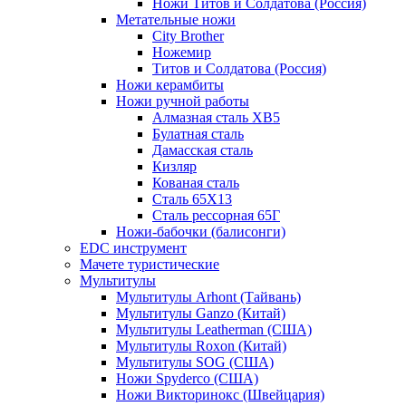
Ножи Титов и Солдатова (Россия)
Метательные ножи
City Brother
Ножемир
Титов и Солдатова (Россия)
Ножи керамбиты
Ножи ручной работы
Алмазная сталь ХВ5
Булатная сталь
Дамасская сталь
Кизляр
Кованая сталь
Сталь 65Х13
Сталь рессорная 65Г
Ножи-бабочки (балисонги)
EDC инструмент
Мачете туристические
Мультитулы
Мультитулы Arhont (Тайвань)
Мультитулы Ganzo (Китай)
Мультитулы Leatherman (США)
Мультитулы Roxon (Китай)
Мультитулы SOG (США)
Ножи Spyderco (США)
Ножи Викторинокс (Швейцария)