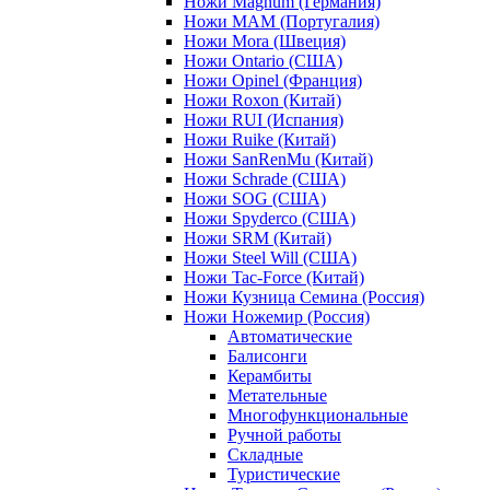
Ножи Magnum (Германия)
Ножи MAM (Португалия)
Ножи Mora (Швеция)
Ножи Ontario (США)
Ножи Opinel (Франция)
Ножи Roxon (Китай)
Ножи RUI (Испания)
Ножи Ruike (Китай)
Ножи SanRenMu (Китай)
Ножи Schrade (США)
Ножи SOG (США)
Ножи Spyderco (США)
Ножи SRM (Китай)
Ножи Steel Will (США)
Ножи Tac-Force (Китай)
Ножи Кузница Семина (Россия)
Ножи Ножемир (Россия)
Автоматические
Балисонги
Керамбиты
Метательные
Многофункциональные
Ручной работы
Складные
Туристические