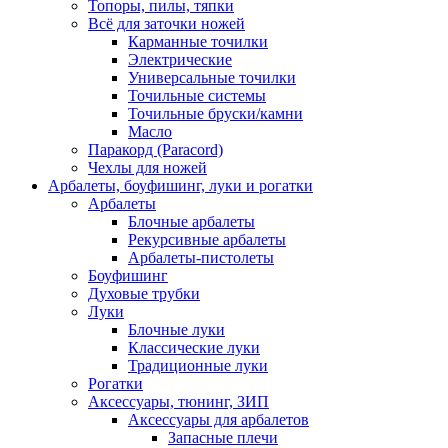
Топоры, пилы, тяпки
Всё для заточки ножей
Карманные точилки
Электрические
Универсальные точилки
Точильные системы
Точильные бруски/камни
Масло
Паракорд (Paracord)
Чехлы для ножей
Арбалеты, боуфишинг, луки и рогатки
Арбалеты
Блочные арбалеты
Рекурсивные арбалеты
Арбалеты-пистолеты
Боуфишинг
Духовые трубки
Луки
Блочные луки
Классические луки
Традиционные луки
Рогатки
Аксессуары, тюнинг, ЗИП
Аксессуары для арбалетов
Запасные плечи