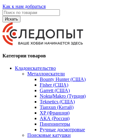
Как к нам добраться
Искать
Категории товаров
Кладоискательство
Металлоискатели
Bounty Hunter (США)
Fisher (США)
Garrett (США)
Nokta|Makro (Турция)
Teknetics (США)
Tianxun (Китай)
XP (Франция)
АКА (Россия)
Пинпоинтеры
Ручные досмотровые
Поисковые катушки