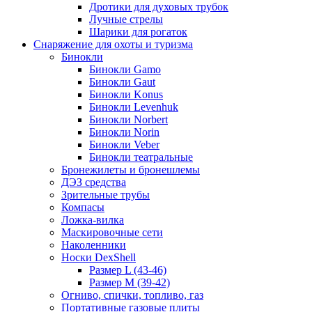
Дротики для духовых трубок
Лучные стрелы
Шарики для рогаток
Снаряжение для охоты и туризма
Бинокли
Бинокли Gamo
Бинокли Gaut
Бинокли Konus
Бинокли Levenhuk
Бинокли Norbert
Бинокли Norin
Бинокли Veber
Бинокли театральные
Бронежилеты и бронешлемы
ДЭЗ средства
Зрительные трубы
Компасы
Ложка-вилка
Маскировочные сети
Наколенники
Носки DexShell
Размер L (43-46)
Размер M (39-42)
Огниво, спички, топливо, газ
Портативные газовые плиты