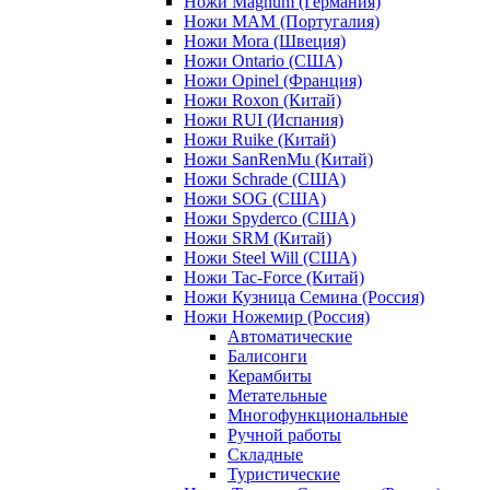
Ножи Magnum (Германия)
Ножи MAM (Португалия)
Ножи Mora (Швеция)
Ножи Ontario (США)
Ножи Opinel (Франция)
Ножи Roxon (Китай)
Ножи RUI (Испания)
Ножи Ruike (Китай)
Ножи SanRenMu (Китай)
Ножи Schrade (США)
Ножи SOG (США)
Ножи Spyderco (США)
Ножи SRM (Китай)
Ножи Steel Will (США)
Ножи Tac-Force (Китай)
Ножи Кузница Семина (Россия)
Ножи Ножемир (Россия)
Автоматические
Балисонги
Керамбиты
Метательные
Многофункциональные
Ручной работы
Складные
Туристические