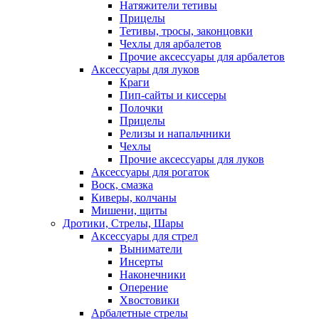
Натяжители тетивы
Прицелы
Тетивы, тросы, законцовки
Чехлы для арбалетов
Прочие аксессуары для арбалетов
Аксессуары для луков
Краги
Пип-сайты и киссеры
Полочки
Прицелы
Релизы и напальчники
Чехлы
Прочие аксессуары для луков
Аксессуары для рогаток
Воск, смазка
Киверы, колчаны
Мишени, щиты
Дротики, Стрелы, Шары
Аксессуары для стрел
Выниматели
Инсерты
Наконечники
Оперение
Хвостовики
Арбалетные стрелы