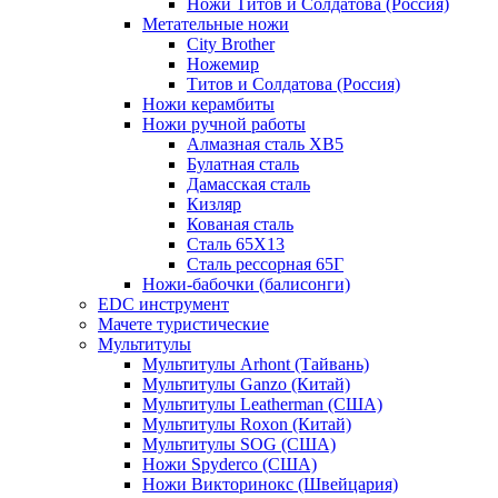
Ножи Титов и Солдатова (Россия)
Метательные ножи
City Brother
Ножемир
Титов и Солдатова (Россия)
Ножи керамбиты
Ножи ручной работы
Алмазная сталь ХВ5
Булатная сталь
Дамасская сталь
Кизляр
Кованая сталь
Сталь 65Х13
Сталь рессорная 65Г
Ножи-бабочки (балисонги)
EDC инструмент
Мачете туристические
Мультитулы
Мультитулы Arhont (Тайвань)
Мультитулы Ganzo (Китай)
Мультитулы Leatherman (США)
Мультитулы Roxon (Китай)
Мультитулы SOG (США)
Ножи Spyderco (США)
Ножи Викторинокс (Швейцария)