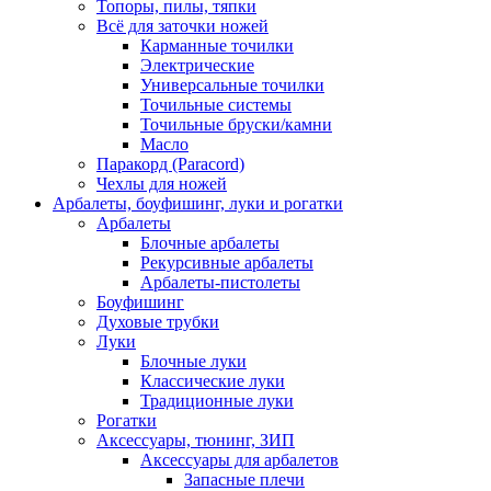
Топоры, пилы, тяпки
Всё для заточки ножей
Карманные точилки
Электрические
Универсальные точилки
Точильные системы
Точильные бруски/камни
Масло
Паракорд (Paracord)
Чехлы для ножей
Арбалеты, боуфишинг, луки и рогатки
Арбалеты
Блочные арбалеты
Рекурсивные арбалеты
Арбалеты-пистолеты
Боуфишинг
Духовые трубки
Луки
Блочные луки
Классические луки
Традиционные луки
Рогатки
Аксессуары, тюнинг, ЗИП
Аксессуары для арбалетов
Запасные плечи