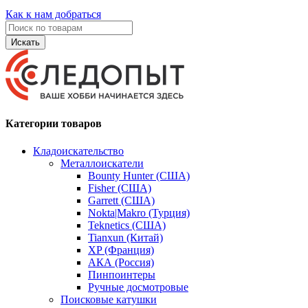
Как к нам добраться
Искать
Категории товаров
Кладоискательство
Металлоискатели
Bounty Hunter (США)
Fisher (США)
Garrett (США)
Nokta|Makro (Турция)
Teknetics (США)
Tianxun (Китай)
XP (Франция)
АКА (Россия)
Пинпоинтеры
Ручные досмотровые
Поисковые катушки