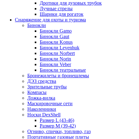
Дротики для духовых трубок
Лучные стрелы
Шарики для рогаток
Снаряжение для охоты и туризма
Бинокли
Бинокли Gamo
Бинокли Gaut
Бинокли Konus
Бинокли Levenhuk
Бинокли Norbert
Бинокли Norin
Бинокли Veber
Бинокли театральные
Бронежилеты и бронешлемы
ДЭЗ средства
Зрительные трубы
Компасы
Ложка-вилка
Маскировочные сети
Наколенники
Носки DexShell
Размер L (43-46)
Размер M (39-42)
Огниво, спички, топливо, газ
Портативные газовые плиты