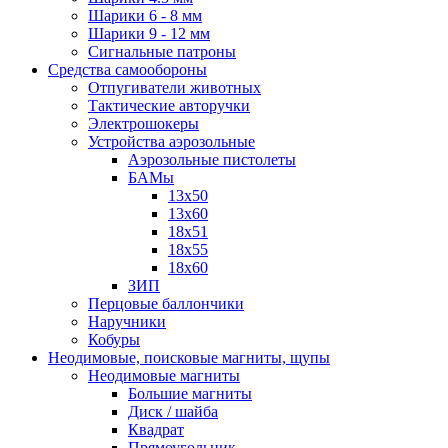
Шарики 6 - 8 мм
Шарики 9 - 12 мм
Сигнальные патроны
Средства самообороны
Отпугиватели животных
Тактические авторучки
Электрошокеры
Устройства аэрозольные
Аэрозольные пистолеты
БАМы
13х50
13х60
18х51
18х55
18х60
ЗИП
Перцовые баллончики
Наручники
Кобуры
Неодимовые, поисковые магниты, щупы
Неодимовые магниты
Большие магниты
Диск / шайба
Квадрат
Прямоугольник