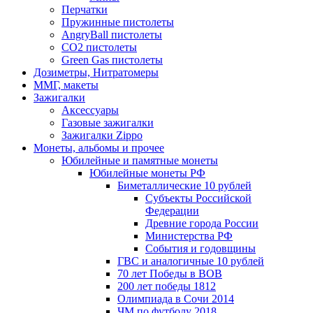
Перчатки
Пружинные пистолеты
AngryBall пистолеты
CO2 пистолеты
Green Gas пистолеты
Дозиметры, Нитратомеры
ММГ, макеты
Зажигалки
Аксессуары
Газовые зажигалки
Зажигалки Zippo
Монеты, альбомы и прочее
Юбилейные и памятные монеты
Юбилейные монеты РФ
Биметаллические 10 рублей
Субъекты Российской
Федерации
Древние города России
Министерства РФ
События и годовщины
ГВС и аналогичные 10 рублей
70 лет Победы в ВОВ
200 лет победы 1812
Олимпиада в Сочи 2014
ЧМ по футболу 2018