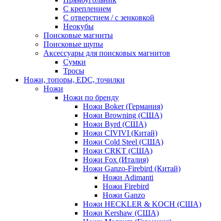
С креплением
С отверстием / с зенковкой
Неокубы
Поисковые магниты
Поисковые щупы
Аксессуары для поисковых магнитов
Сумки
Тросы
Ножи, топоры, EDC, точилки
Ножи
Ножи по бренду
Ножи Boker (Германия)
Ножи Browning (США)
Ножи Byrd (США)
Ножи CIVIVI (Китай)
Ножи Cold Steel (США)
Ножи CRKT (США)
Ножи Fox (Италия)
Ножи Ganzo-Firebird (Китай)
Ножи Adimanti
Ножи Firebird
Ножи Ganzo
Ножи HECKLER & KOCH (США)
Ножи Kershaw (США)