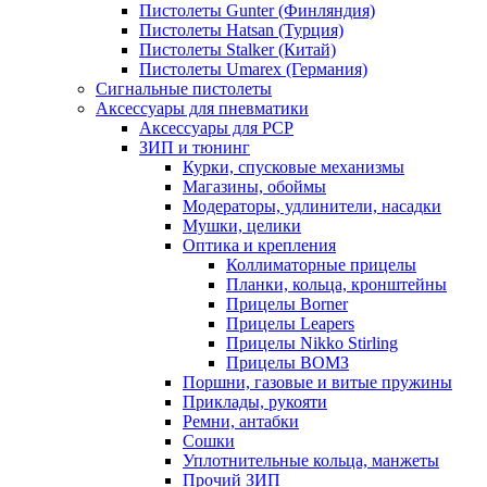
Пистолеты Gunter (Финляндия)
Пистолеты Hatsan (Турция)
Пистолеты Stalker (Китай)
Пистолеты Umarex (Германия)
Сигнальные пистолеты
Аксессуары для пневматики
Аксессуары для PCP
ЗИП и тюнинг
Курки, спусковые механизмы
Магазины, обоймы
Модераторы, удлинители, насадки
Мушки, целики
Оптика и крепления
Коллиматорные прицелы
Планки, кольца, кронштейны
Прицелы Borner
Прицелы Leapers
Прицелы Nikko Stirling
Прицелы ВОМЗ
Поршни, газовые и витые пружины
Приклады, рукояти
Ремни, антабки
Сошки
Уплотнительные кольца, манжеты
Прочий ЗИП