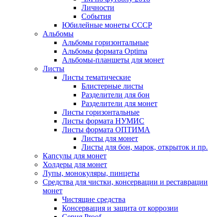
Личности
События
Юбилейные монеты СССР
Альбомы
Альбомы горизонтальные
Альбомы формата Optima
Альбомы-планшеты для монет
Листы
Листы тематические
Блистерные листы
Разделители для бон
Разделители для монет
Листы горизонтальные
Листы формата НУМИС
Листы формата ОПТИМА
Листы для монет
Листы для бон, марок, открыток и пр.
Капсулы для монет
Холдеры для монет
Лупы, монокуляры, пинцеты
Средства для чистки, консервации и реставрации
монет
Чистящие средства
Консервация и защита от коррозии
Серия Proof