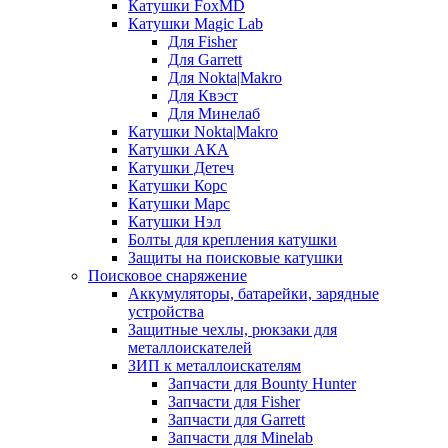
Катушки FoxMD
Катушки Magic Lab
Для Fisher
Для Garrett
Для Nokta|Makro
Для Квэст
Для Минелаб
Катушки Nokta|Makro
Катушки АКА
Катушки Детеч
Катушки Корс
Катушки Марс
Катушки Нэл
Болты для крепления катушки
Защиты на поисковые катушки
Поисковое снаряжение
Аккумуляторы, батарейки, зарядные
устройства
Защитные чехлы, рюкзаки для
металлоискателей
ЗИП к металлоискателям
Запчасти для Bounty Hunter
Запчасти для Fisher
Запчасти для Garrett
Запчасти для Minelab