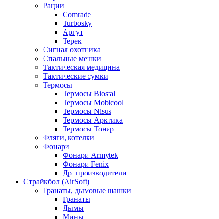
Рации
Comrade
Turbosky
Аргут
Терек
Сигнал охотника
Спальные мешки
Тактическая медицина
Тактические сумки
Термосы
Термосы Biostal
Термосы Mobicool
Термосы Nisus
Термосы Арктика
Термосы Тонар
Фляги, котелки
Фонари
Фонари Armytek
Фонари Fenix
Др. производители
Страйкбол (AirSoft)
Гранаты, дымовые шашки
Гранаты
Дымы
Мины