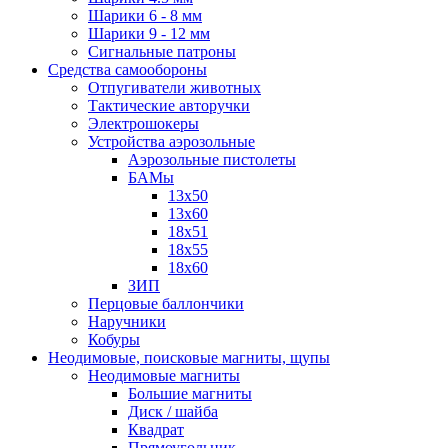
Шарики 6 - 8 мм
Шарики 9 - 12 мм
Сигнальные патроны
Средства самообороны
Отпугиватели животных
Тактические авторучки
Электрошокеры
Устройства аэрозольные
Аэрозольные пистолеты
БАМы
13х50
13х60
18х51
18х55
18х60
ЗИП
Перцовые баллончики
Наручники
Кобуры
Неодимовые, поисковые магниты, щупы
Неодимовые магниты
Большие магниты
Диск / шайба
Квадрат
Прямоугольник