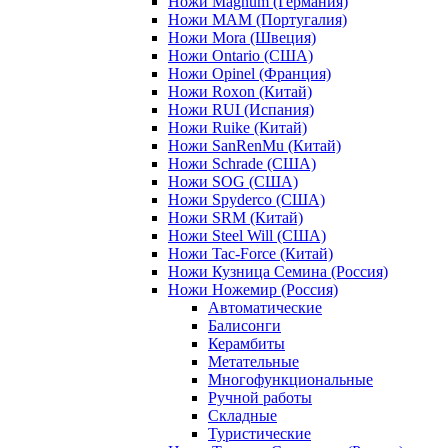
Ножи Magnum (Германия)
Ножи MAM (Португалия)
Ножи Mora (Швеция)
Ножи Ontario (США)
Ножи Opinel (Франция)
Ножи Roxon (Китай)
Ножи RUI (Испания)
Ножи Ruike (Китай)
Ножи SanRenMu (Китай)
Ножи Schrade (США)
Ножи SOG (США)
Ножи Spyderco (США)
Ножи SRM (Китай)
Ножи Steel Will (США)
Ножи Tac-Force (Китай)
Ножи Кузница Семина (Россия)
Ножи Ножемир (Россия)
Автоматические
Балисонги
Керамбиты
Метательные
Многофункциональные
Ручной работы
Складные
Туристические