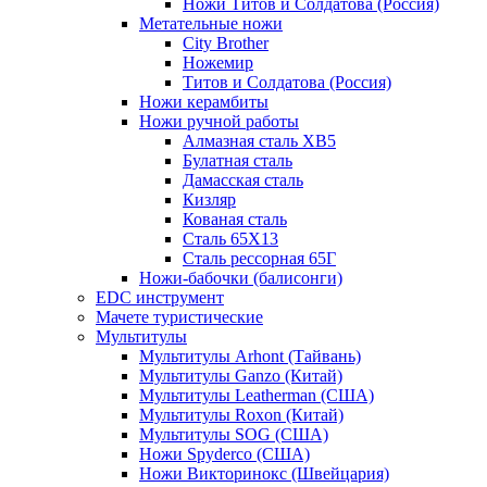
Ножи Титов и Солдатова (Россия)
Метательные ножи
City Brother
Ножемир
Титов и Солдатова (Россия)
Ножи керамбиты
Ножи ручной работы
Алмазная сталь ХВ5
Булатная сталь
Дамасская сталь
Кизляр
Кованая сталь
Сталь 65Х13
Сталь рессорная 65Г
Ножи-бабочки (балисонги)
EDC инструмент
Мачете туристические
Мультитулы
Мультитулы Arhont (Тайвань)
Мультитулы Ganzo (Китай)
Мультитулы Leatherman (США)
Мультитулы Roxon (Китай)
Мультитулы SOG (США)
Ножи Spyderco (США)
Ножи Викторинокс (Швейцария)