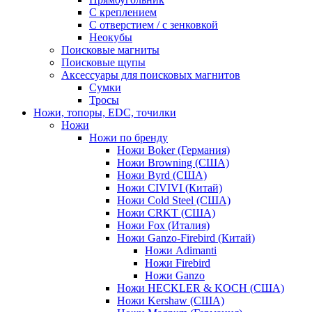
С креплением
С отверстием / с зенковкой
Неокубы
Поисковые магниты
Поисковые щупы
Аксессуары для поисковых магнитов
Сумки
Тросы
Ножи, топоры, EDC, точилки
Ножи
Ножи по бренду
Ножи Boker (Германия)
Ножи Browning (США)
Ножи Byrd (США)
Ножи CIVIVI (Китай)
Ножи Cold Steel (США)
Ножи CRKT (США)
Ножи Fox (Италия)
Ножи Ganzo-Firebird (Китай)
Ножи Adimanti
Ножи Firebird
Ножи Ganzo
Ножи HECKLER & KOCH (США)
Ножи Kershaw (США)