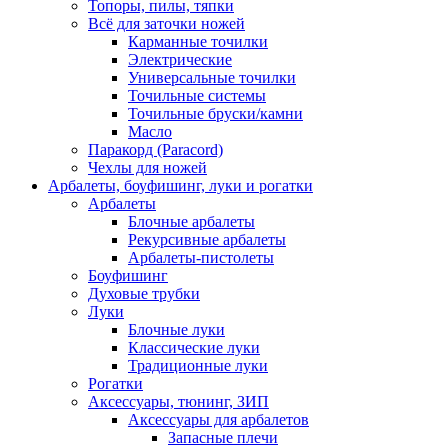
Топоры, пилы, тяпки
Всё для заточки ножей
Карманные точилки
Электрические
Универсальные точилки
Точильные системы
Точильные бруски/камни
Масло
Паракорд (Paracord)
Чехлы для ножей
Арбалеты, боуфишинг, луки и рогатки
Арбалеты
Блочные арбалеты
Рекурсивные арбалеты
Арбалеты-пистолеты
Боуфишинг
Духовые трубки
Луки
Блочные луки
Классические луки
Традиционные луки
Рогатки
Аксессуары, тюнинг, ЗИП
Аксессуары для арбалетов
Запасные плечи