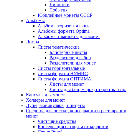
Личности
События
Юбилейные монеты СССР
Альбомы
Альбомы горизонтальные
Альбомы формата Optima
Альбомы-планшеты для монет
Листы
Листы тематические
Блистерные листы
Разделители для бон
Разделители для монет
Листы горизонтальные
Листы формата НУМИС
Листы формата ОПТИМА
Листы для монет
Листы для бон, марок, открыток и пр.
Капсулы для монет
Холдеры для монет
Лупы, монокуляры, пинцеты
Средства для чистки, консервации и реставрации
монет
Чистящие средства
Консервация и защита от коррозии
Серия Proof