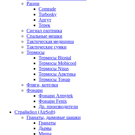
Рации
Comrade
Turbosky
Аргут
Терек
Сигнал охотника
Спальные мешки
Тактическая медицина
Тактические сумки
Термосы
Термосы Biostal
Термосы Mobicool
Термосы Nisus
Термосы Арктика
Термосы Тонар
Фляги, котелки
Фонари
Фонари Armytek
Фонари Fenix
Др. производители
Страйкбол (AirSoft)
Гранаты, дымовые шашки
Гранаты
Дымы
Мины