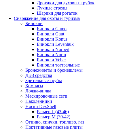
Дротики для духовых трубок
Лучные стрелы
Шарики для рогаток
Снаряжение для охоты и туризма
Бинокли
Бинокли Gamo
Бинокли Gaut
Бинокли Konus
Бинокли Levenhuk
Бинокли Norbert
Бинокли Norin
Бинокли Veber
Бинокли театральные
Бронежилеты и бронешлемы
ДЭЗ средства
Зрительные трубы
Компасы
Ложка-вилка
Маскировочные сети
Наколенники
Носки DexShell
Размер L (43-46)
Размер M (39-42)
Огниво, спички, топливо, газ
Портативные газовые плиты