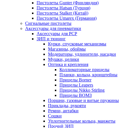
Пистолеты Gunter (Финляндия)
Пистолеты Hatsan (Турция)
Пистолеты Stalker (Китай)
Пистолеты Umarex (Германия)
Сигнальные пистолеты
Аксессуары для пневматики
Аксессуары для PCP
ЗИП и тюнинг
Курки, спусковые механизмы
Магазины, обоймы
Модераторы, удлинители, насадки
Мушки, целики
Оптика и крепления
Коллиматорные прицелы
Планки, кольца, кронштейны
Прицелы Borner
Прицелы Leapers
Прицелы Nikko Stirling
Прицелы ВОМЗ
Поршни, газовые и витые пружины
Приклады, рукояти
Ремни, антабки
Сошки
Уплотнительные кольца, манжеты
Прочий ЗИП