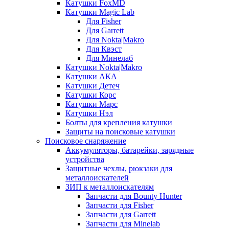
Катушки FoxMD
Катушки Magic Lab
Для Fisher
Для Garrett
Для Nokta|Makro
Для Квэст
Для Минелаб
Катушки Nokta|Makro
Катушки АКА
Катушки Детеч
Катушки Корс
Катушки Марс
Катушки Нэл
Болты для крепления катушки
Защиты на поисковые катушки
Поисковое снаряжение
Аккумуляторы, батарейки, зарядные
устройства
Защитные чехлы, рюкзаки для
металлоискателей
ЗИП к металлоискателям
Запчасти для Bounty Hunter
Запчасти для Fisher
Запчасти для Garrett
Запчасти для Minelab