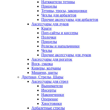
Натяжители тетивы
Прицелы
Тетивы, тросы, законцовки
Чехлы для арбалетов
Прочие аксессуары для арбалетов
Аксессуары для луков
Краги
Пип-сайты и киссеры
Полочки
Прицелы
Релизы и напальчники
Чехлы
Прочие аксессуары для луков
Аксессуары для рогаток
Воск, смазка
Киверы, колчаны
Мишени, щиты
Дротики, Стрелы, Шары
Аксессуары для стрел
Выниматели
Инсерты
Наконечники
Оперение
Хвостовики
Арбалетные стрелы