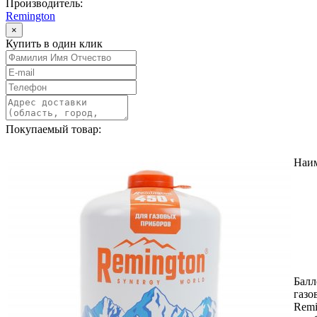
Производитель:
Remington
×
Купить в один клик
Покупаемый товар:
Наи
Балл
газо
Remi