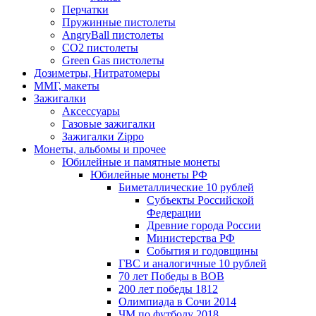
Перчатки
Пружинные пистолеты
AngryBall пистолеты
CO2 пистолеты
Green Gas пистолеты
Дозиметры, Нитратомеры
ММГ, макеты
Зажигалки
Аксессуары
Газовые зажигалки
Зажигалки Zippo
Монеты, альбомы и прочее
Юбилейные и памятные монеты
Юбилейные монеты РФ
Биметаллические 10 рублей
Субъекты Российской
Федерации
Древние города России
Министерства РФ
События и годовщины
ГВС и аналогичные 10 рублей
70 лет Победы в ВОВ
200 лет победы 1812
Олимпиада в Сочи 2014
ЧМ по футболу 2018