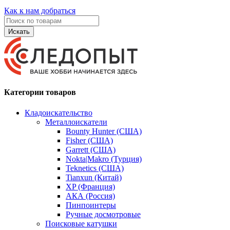
Как к нам добраться
Искать
Категории товаров
Кладоискательство
Металлоискатели
Bounty Hunter (США)
Fisher (США)
Garrett (США)
Nokta|Makro (Турция)
Teknetics (США)
Tianxun (Китай)
XP (Франция)
АКА (Россия)
Пинпоинтеры
Ручные досмотровые
Поисковые катушки