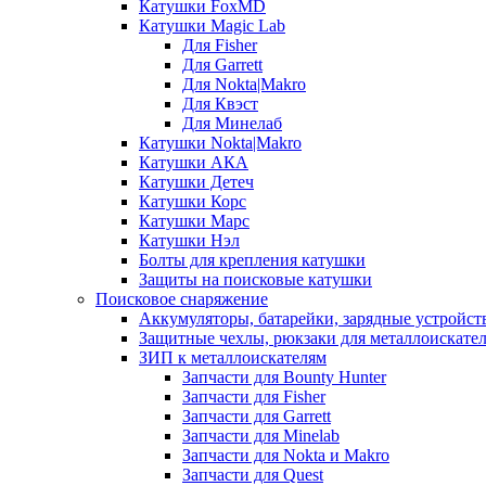
Катушки FoxMD
Катушки Magic Lab
Для Fisher
Для Garrett
Для Nokta|Makro
Для Квэст
Для Минелаб
Катушки Nokta|Makro
Катушки АКА
Катушки Детеч
Катушки Корс
Катушки Марс
Катушки Нэл
Болты для крепления катушки
Защиты на поисковые катушки
Поисковое снаряжение
Аккумуляторы, батарейки, зарядные устройст
Защитные чехлы, рюкзаки для металлоискате
ЗИП к металлоискателям
Запчасти для Bounty Hunter
Запчасти для Fisher
Запчасти для Garrett
Запчасти для Minelab
Запчасти для Nokta и Makro
Запчасти для Quest