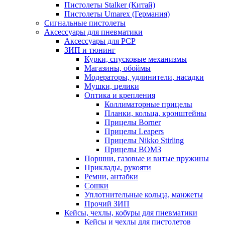
Пистолеты Stalker (Китай)
Пистолеты Umarex (Германия)
Сигнальные пистолеты
Аксессуары для пневматики
Аксессуары для PCP
ЗИП и тюнинг
Курки, спусковые механизмы
Магазины, обоймы
Модераторы, удлинители, насадки
Мушки, целики
Оптика и крепления
Коллиматорные прицелы
Планки, кольца, кронштейны
Прицелы Borner
Прицелы Leapers
Прицелы Nikko Stirling
Прицелы ВОМЗ
Поршни, газовые и витые пружины
Приклады, рукояти
Ремни, антабки
Сошки
Уплотнительные кольца, манжеты
Прочий ЗИП
Кейсы, чехлы, кобуры для пневматики
Кейсы и чехлы для пистолетов