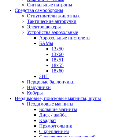
Сигнальные патроны
Средства самообороны
Отпугиватели животных
Тактические авторучки
Электрошокеры
Устройства аэрозольные
Аэрозольные пистолеты
БАМы
13х50
13х60
18х51
18х55
18х60
ЗИП
Перцовые баллончики
Наручники
Кобуры
Неодимовые, поисковые магниты, щупы
Неодимовые магниты
Большие магниты
Диск / шайба
Квадрат
Прямоугольник
С креплением
С отверстием / с зенковкой