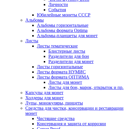
Личности
События
Юбилейные монеты СССР
Альбомы
Альбомы горизонтальные
Альбомы формата Optima
Альбомы-планшеты для монет
Листы
Листы тематические
Блистерные листы
Разделители для бон
Разделители для монет
Листы горизонтальные
Листы формата НУМИС
Листы формата ОПТИМА
Листы для монет
Листы для бон, марок, открыток и пр.
Капсулы для монет
Холдеры для монет
Лупы, монокуляры, пинцеты
Средства для чистки, консервации и реставрации
монет
Чистящие средства
Консервация и защита от коррозии
Серия Proof