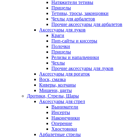
Натяжители тетивы
Прицелы
Тетивы, тросы, законцовки
Чехлы для арбалетов
Прочие аксессуары для арбалетов
Аксессуары для луков
Краги
Пип-сайты и киссеры
Полочки
Прицелы
Релизы и напальчники
Чехлы
Прочие аксессуары для луков
Аксессуары для рогаток
Воск, смазка
Киверы, колчаны
Мишени, щиты
Дротики, Стрелы, Шары
Аксессуары для стрел
Выниматели
Инсерты
Наконечники
Оперение
Хвостовики
Арбалетные стрелы