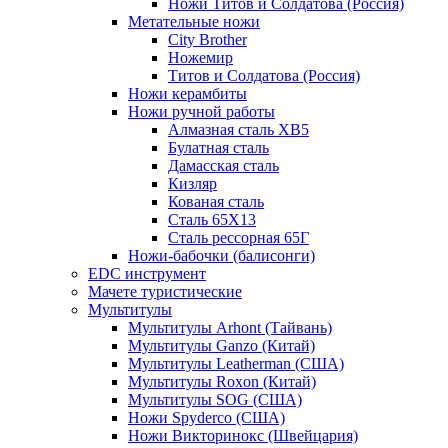
Ножи Титов и Солдатова (Россия)
Метательные ножи
City Brother
Ножемир
Титов и Солдатова (Россия)
Ножи керамбиты
Ножи ручной работы
Алмазная сталь ХВ5
Булатная сталь
Дамасская сталь
Кизляр
Кованая сталь
Сталь 65Х13
Сталь рессорная 65Г
Ножи-бабочки (балисонги)
EDC инструмент
Мачете туристические
Мультитулы
Мультитулы Arhont (Тайвань)
Мультитулы Ganzo (Китай)
Мультитулы Leatherman (США)
Мультитулы Roxon (Китай)
Мультитулы SOG (США)
Ножи Spyderco (США)
Ножи Викторинокс (Швейцария)