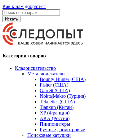
Как к нам добраться
Искать
Категории товаров
Кладоискательство
Металлоискатели
Bounty Hunter (США)
Fisher (США)
Garrett (США)
Nokta|Makro (Турция)
Teknetics (США)
Tianxun (Китай)
XP (Франция)
АКА (Россия)
Пинпоинтеры
Ручные досмотровые
Поисковые катушки