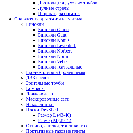
Дротики для духовых трубок
Лучные стрелы
Шарики для рогаток
Снаряжение для охоты и туризма
Бинокли
Бинокли Gamo
Бинокли Gaut
Бинокли Konus
Бинокли Levenhuk
Бинокли Norbert
Бинокли Norin
Бинокли Veber
Бинокли театральные
Бронежилеты и бронешлемы
ДЭЗ средства
Зрительные трубы
Компасы
Ложка-вилка
Маскировочные сети
Наколенники
Носки DexShell
Размер L (43-46)
Размер M (39-42)
Огниво, спички, топливо, газ
Портативные газовые плиты