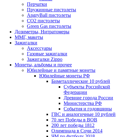
Перчатки
Пружинные пистолеты
AngryBall пистолеты
CO2 пистолеты
Green Gas пистолеты
Дозиметры, Нитратомеры
ММГ, макеты
Зажигалки
Аксессуары
Газовые зажигалки
Зажигалки Zippo
Монеты, альбомы и прочее
Юбилейные и памятные монеты
Юбилейные монеты РФ
Биметаллические 10 рублей
Субъекты Российской
Федерации
Древние города России
Министерства РФ
События и годовщины
ГВС и аналогичные 10 рублей
70 лет Победы в ВОВ
200 лет победы 1812
Олимпиада в Сочи 2014
ЧМ по футболу 2018