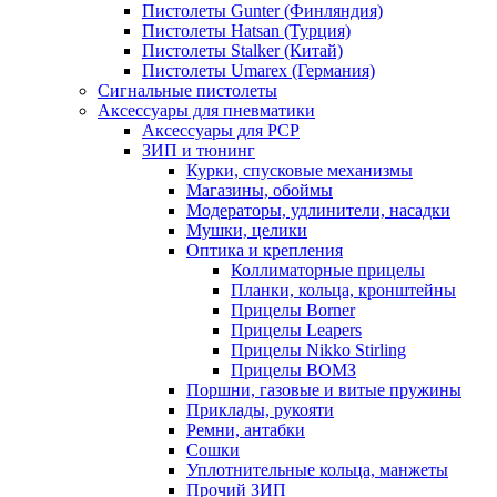
Пистолеты Gunter (Финляндия)
Пистолеты Hatsan (Турция)
Пистолеты Stalker (Китай)
Пистолеты Umarex (Германия)
Сигнальные пистолеты
Аксессуары для пневматики
Аксессуары для PCP
ЗИП и тюнинг
Курки, спусковые механизмы
Магазины, обоймы
Модераторы, удлинители, насадки
Мушки, целики
Оптика и крепления
Коллиматорные прицелы
Планки, кольца, кронштейны
Прицелы Borner
Прицелы Leapers
Прицелы Nikko Stirling
Прицелы ВОМЗ
Поршни, газовые и витые пружины
Приклады, рукояти
Ремни, антабки
Сошки
Уплотнительные кольца, манжеты
Прочий ЗИП