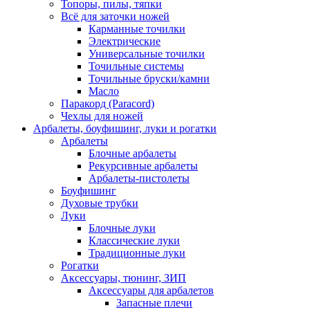
Топоры, пилы, тяпки
Всё для заточки ножей
Карманные точилки
Электрические
Универсальные точилки
Точильные системы
Точильные бруски/камни
Масло
Паракорд (Paracord)
Чехлы для ножей
Арбалеты, боуфишинг, луки и рогатки
Арбалеты
Блочные арбалеты
Рекурсивные арбалеты
Арбалеты-пистолеты
Боуфишинг
Духовые трубки
Луки
Блочные луки
Классические луки
Традиционные луки
Рогатки
Аксессуары, тюнинг, ЗИП
Аксессуары для арбалетов
Запасные плечи