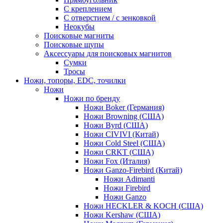
С креплением
С отверстием / с зенковкой
Неокубы
Поисковые магниты
Поисковые щупы
Аксессуары для поисковых магнитов
Сумки
Тросы
Ножи, топоры, EDC, точилки
Ножи
Ножи по бренду
Ножи Boker (Германия)
Ножи Browning (США)
Ножи Byrd (США)
Ножи CIVIVI (Китай)
Ножи Cold Steel (США)
Ножи CRKT (США)
Ножи Fox (Италия)
Ножи Ganzo-Firebird (Китай)
Ножи Adimanti
Ножи Firebird
Ножи Ganzo
Ножи HECKLER & KOCH (США)
Ножи Kershaw (США)