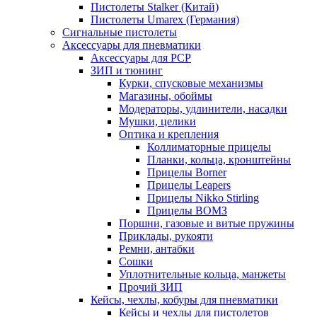
Пистолеты Stalker (Китай)
Пистолеты Umarex (Германия)
Сигнальные пистолеты
Аксессуары для пневматики
Аксессуары для PCP
ЗИП и тюнинг
Курки, спусковые механизмы
Магазины, обоймы
Модераторы, удлинители, насадки
Мушки, целики
Оптика и крепления
Коллиматорные прицелы
Планки, кольца, кронштейны
Прицелы Borner
Прицелы Leapers
Прицелы Nikko Stirling
Прицелы ВОМЗ
Поршни, газовые и витые пружины
Приклады, рукояти
Ремни, антабки
Сошки
Уплотнительные кольца, манжеты
Прочий ЗИП
Кейсы, чехлы, кобуры для пневматики
Кейсы и чехлы для пистолетов