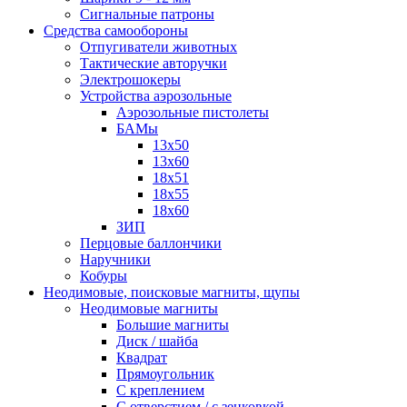
Сигнальные патроны
Средства самообороны
Отпугиватели животных
Тактические авторучки
Электрошокеры
Устройства аэрозольные
Аэрозольные пистолеты
БАМы
13х50
13х60
18х51
18х55
18х60
ЗИП
Перцовые баллончики
Наручники
Кобуры
Неодимовые, поисковые магниты, щупы
Неодимовые магниты
Большие магниты
Диск / шайба
Квадрат
Прямоугольник
С креплением
С отверстием / с зенковкой