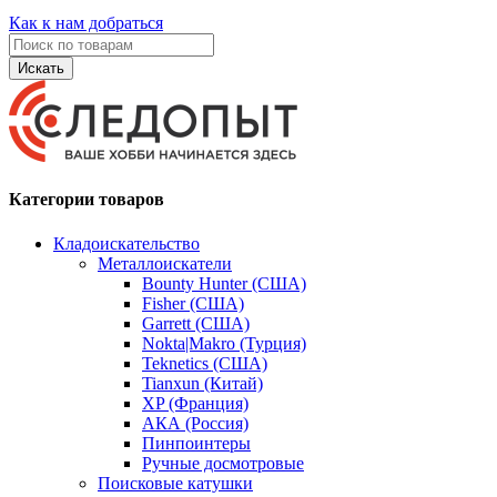
Как к нам добраться
Искать
Категории товаров
Кладоискательство
Металлоискатели
Bounty Hunter (США)
Fisher (США)
Garrett (США)
Nokta|Makro (Турция)
Teknetics (США)
Tianxun (Китай)
XP (Франция)
АКА (Россия)
Пинпоинтеры
Ручные досмотровые
Поисковые катушки