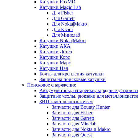
Катушки FoxMD
Катушки Magic Lab
Для Fisher
Для Garrett
Для Nokta|Makro
Для Квэст
Для Минелаб
Катушки Nokta|Makro
Катушки АКА
Катушки Детеч
Катушки Корс
Катушки Марс
Катушки Нэл
Болты для крепления катушки
Защиты на поисковые катушки
Поисковое снаряжение
Аккумуляторы, батарейки, зарядные устройст
Защитные чехлы, рюкзаки для металлоискате
ЗИП к металлоискателям
Запчасти для Bounty Hunter
Запчасти для Fisher
Запчасти для Garrett
Запчасти для Minelab
Запчасти для Nokta и Makro
Запчасти для Quest