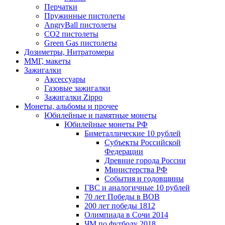
Перчатки
Пружинные пистолеты
AngryBall пистолеты
CO2 пистолеты
Green Gas пистолеты
Дозиметры, Нитратомеры
ММГ, макеты
Зажигалки
Аксессуары
Газовые зажигалки
Зажигалки Zippo
Монеты, альбомы и прочее
Юбилейные и памятные монеты
Юбилейные монеты РФ
Биметаллические 10 рублей
Субъекты Российской
Федерации
Древние города России
Министерства РФ
События и годовщины
ГВС и аналогичные 10 рублей
70 лет Победы в ВОВ
200 лет победы 1812
Олимпиада в Сочи 2014
ЧМ по футболу 2018