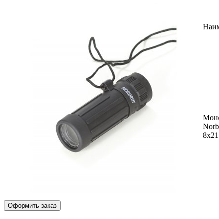
Наи
Мон
Norb
8x21
Оформить заказ