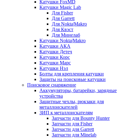
Катушки FoxMD
Катушки Magic Lab
Для Fisher
Для Garrett
Для Nokta|Makro
Для Квэст
Для Минелаб
Катушки Nokta|Makro
Катушки АКА
Катушки Детеч
Катушки Корс
Катушки Марс
Катушки Нэл
Болты для крепления катушки
Защиты на поисковые катушки
Поисковое снаряжение
Аккумуляторы, батарейки, зарядные
устройства
Защитные чехлы, рюкзаки для
металлоискателей
ЗИП к металлоискателям
Запчасти для Bounty Hunter
Запчасти для Fisher
Запчасти для Garrett
Запчасти для Minelab