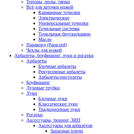
Топоры, пилы, тяпки
Всё для заточки ножей
Карманные точилки
Электрические
Универсальные точилки
Точильные системы
Точильные бруски/камни
Масло
Паракорд (Paracord)
Чехлы для ножей
Арбалеты, боуфишинг, луки и рогатки
Арбалеты
Блочные арбалеты
Рекурсивные арбалеты
Арбалеты-пистолеты
Боуфишинг
Духовые трубки
Луки
Блочные луки
Классические луки
Традиционные луки
Рогатки
Аксессуары, тюнинг, ЗИП
Аксессуары для арбалетов
Запасные плечи