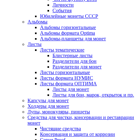
Личности
События
Юбилейные монеты СССР
Альбомы
Альбомы горизонтальные
Альбомы формата Optima
Альбомы-планшеты для монет
Листы
Листы тематические
Блистерные листы
Разделители для бон
Разделители для монет
Листы горизонтальные
Листы формата НУМИС
Листы формата ОПТИМА
Листы для монет
Листы для бон, марок, открыток и пр.
Капсулы для монет
Холдеры для монет
Лупы, монокуляры, пинцеты
Средства для чистки, консервации и реставрации
монет
Чистящие средства
Консервация и защита от коррозии
Серия Proof