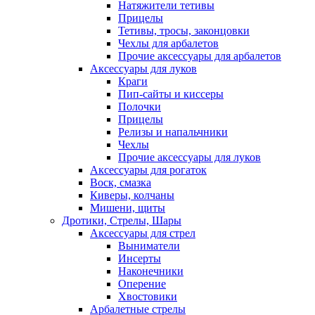
Натяжители тетивы
Прицелы
Тетивы, тросы, законцовки
Чехлы для арбалетов
Прочие аксессуары для арбалетов
Аксессуары для луков
Краги
Пип-сайты и киссеры
Полочки
Прицелы
Релизы и напальчники
Чехлы
Прочие аксессуары для луков
Аксессуары для рогаток
Воск, смазка
Киверы, колчаны
Мишени, щиты
Дротики, Стрелы, Шары
Аксессуары для стрел
Выниматели
Инсерты
Наконечники
Оперение
Хвостовики
Арбалетные стрелы