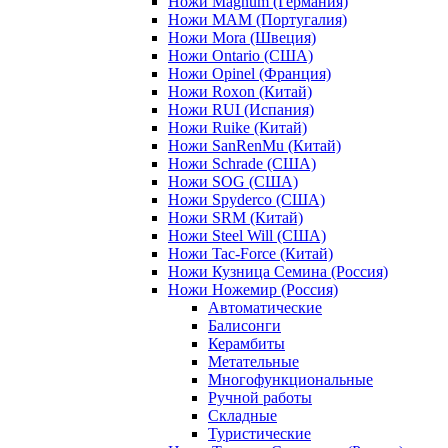
Ножи Magnum (Германия)
Ножи MAM (Португалия)
Ножи Mora (Швеция)
Ножи Ontario (США)
Ножи Opinel (Франция)
Ножи Roxon (Китай)
Ножи RUI (Испания)
Ножи Ruike (Китай)
Ножи SanRenMu (Китай)
Ножи Schrade (США)
Ножи SOG (США)
Ножи Spyderco (США)
Ножи SRM (Китай)
Ножи Steel Will (США)
Ножи Tac-Force (Китай)
Ножи Кузница Семина (Россия)
Ножи Ножемир (Россия)
Автоматические
Балисонги
Керамбиты
Метательные
Многофункциональные
Ручной работы
Складные
Туристические