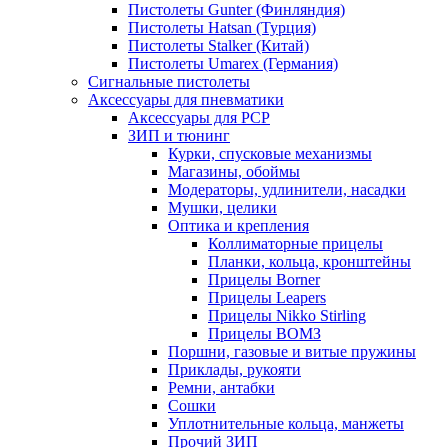
Пистолеты Gunter (Финляндия)
Пистолеты Hatsan (Турция)
Пистолеты Stalker (Китай)
Пистолеты Umarex (Германия)
Сигнальные пистолеты
Аксессуары для пневматики
Аксессуары для PCP
ЗИП и тюнинг
Курки, спусковые механизмы
Магазины, обоймы
Модераторы, удлинители, насадки
Мушки, целики
Оптика и крепления
Коллиматорные прицелы
Планки, кольца, кронштейны
Прицелы Borner
Прицелы Leapers
Прицелы Nikko Stirling
Прицелы ВОМЗ
Поршни, газовые и витые пружины
Приклады, рукояти
Ремни, антабки
Сошки
Уплотнительные кольца, манжеты
Прочий ЗИП