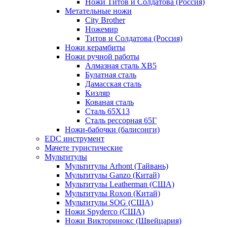
Ножи Титов и Солдатова (Россия)
Метательные ножи
City Brother
Ножемир
Титов и Солдатова (Россия)
Ножи керамбиты
Ножи ручной работы
Алмазная сталь ХВ5
Булатная сталь
Дамасская сталь
Кизляр
Кованая сталь
Сталь 65Х13
Сталь рессорная 65Г
Ножи-бабочки (балисонги)
EDC инструмент
Мачете туристические
Мультитулы
Мультитулы Arhont (Тайвань)
Мультитулы Ganzo (Китай)
Мультитулы Leatherman (США)
Мультитулы Roxon (Китай)
Мультитулы SOG (США)
Ножи Spyderco (США)
Ножи Викторинокс (Швейцария)