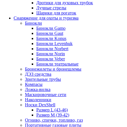
Дротики для духовых трубок
Лучные стрелы
Шарики для рогаток
Снаряжение для охоты и туризма
Бинокли
Бинокли Gamo
Бинокли Gaut
Бинокли Konus
Бинокли Levenhuk
Бинокли Norbert
Бинокли Norin
Бинокли Veber
Бинокли театральные
Бронежилеты и бронешлемы
ДЭЗ средства
Зрительные трубы
Компасы
Ложка-вилка
Маскировочные сети
Наколенники
Носки DexShell
Размер L (43-46)
Размер M (39-42)
Огниво, спички, топливо, газ
Портативные газовые плиты