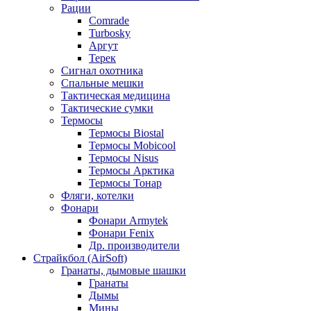
Рации
Comrade
Turbosky
Аргут
Терек
Сигнал охотника
Спальные мешки
Тактическая медицина
Тактические сумки
Термосы
Термосы Biostal
Термосы Mobicool
Термосы Nisus
Термосы Арктика
Термосы Тонар
Фляги, котелки
Фонари
Фонари Armytek
Фонари Fenix
Др. производители
Страйкбол (AirSoft)
Гранаты, дымовые шашки
Гранаты
Дымы
Мины