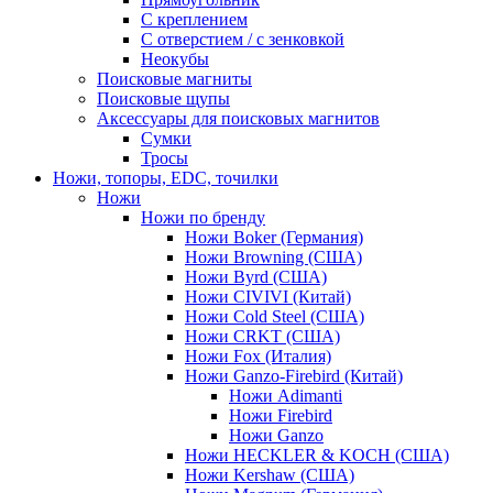
С креплением
С отверстием / с зенковкой
Неокубы
Поисковые магниты
Поисковые щупы
Аксессуары для поисковых магнитов
Сумки
Тросы
Ножи, топоры, EDC, точилки
Ножи
Ножи по бренду
Ножи Boker (Германия)
Ножи Browning (США)
Ножи Byrd (США)
Ножи CIVIVI (Китай)
Ножи Cold Steel (США)
Ножи CRKT (США)
Ножи Fox (Италия)
Ножи Ganzo-Firebird (Китай)
Ножи Adimanti
Ножи Firebird
Ножи Ganzo
Ножи HECKLER & KOCH (США)
Ножи Kershaw (США)