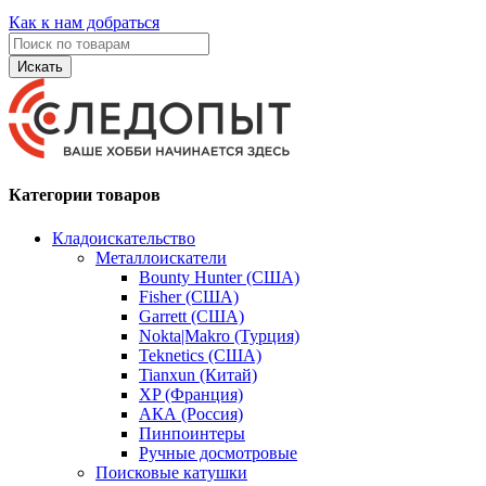
Как к нам добраться
Искать
Категории товаров
Кладоискательство
Металлоискатели
Bounty Hunter (США)
Fisher (США)
Garrett (США)
Nokta|Makro (Турция)
Teknetics (США)
Tianxun (Китай)
XP (Франция)
АКА (Россия)
Пинпоинтеры
Ручные досмотровые
Поисковые катушки