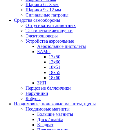
Шарики 6 - 8 мм
Шарики 9 - 12 мм
Сигнальные патроны
Средства самообороны
Отпугиватели животных
Тактические авторучки
Электрошокеры
Устройства аэрозольные
Аэрозольные пистолеты
БАМы
13х50
13х60
18х51
18х55
18х60
ЗИП
Перцовые баллончики
Наручники
Кобуры
Неодимовые, поисковые магниты, щупы
Неодимовые магниты
Большие магниты
Диск / шайба
Квадрат
Прямоугольник