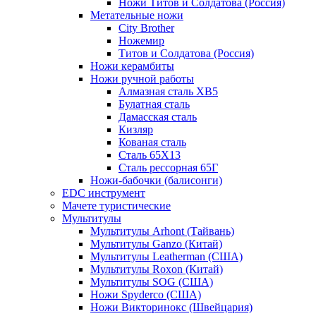
Ножи Титов и Солдатова (Россия)
Метательные ножи
City Brother
Ножемир
Титов и Солдатова (Россия)
Ножи керамбиты
Ножи ручной работы
Алмазная сталь ХВ5
Булатная сталь
Дамасская сталь
Кизляр
Кованая сталь
Сталь 65Х13
Сталь рессорная 65Г
Ножи-бабочки (балисонги)
EDC инструмент
Мачете туристические
Мультитулы
Мультитулы Arhont (Тайвань)
Мультитулы Ganzo (Китай)
Мультитулы Leatherman (США)
Мультитулы Roxon (Китай)
Мультитулы SOG (США)
Ножи Spyderco (США)
Ножи Викторинокс (Швейцария)