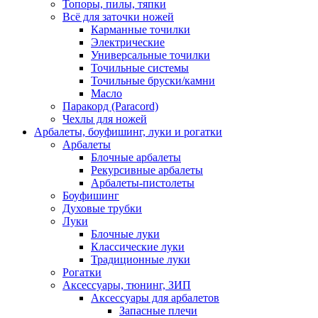
Топоры, пилы, тяпки
Всё для заточки ножей
Карманные точилки
Электрические
Универсальные точилки
Точильные системы
Точильные бруски/камни
Масло
Паракорд (Paracord)
Чехлы для ножей
Арбалеты, боуфишинг, луки и рогатки
Арбалеты
Блочные арбалеты
Рекурсивные арбалеты
Арбалеты-пистолеты
Боуфишинг
Духовые трубки
Луки
Блочные луки
Классические луки
Традиционные луки
Рогатки
Аксессуары, тюнинг, ЗИП
Аксессуары для арбалетов
Запасные плечи