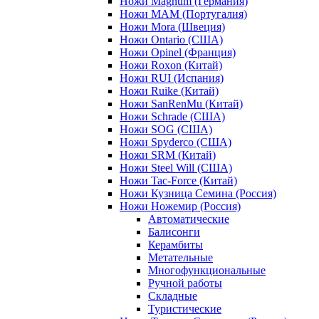
Ножи Magnum (Германия)
Ножи MAM (Португалия)
Ножи Mora (Швеция)
Ножи Ontario (США)
Ножи Opinel (Франция)
Ножи Roxon (Китай)
Ножи RUI (Испания)
Ножи Ruike (Китай)
Ножи SanRenMu (Китай)
Ножи Schrade (США)
Ножи SOG (США)
Ножи Spyderco (США)
Ножи SRM (Китай)
Ножи Steel Will (США)
Ножи Tac-Force (Китай)
Ножи Кузница Семина (Россия)
Ножи Ножемир (Россия)
Автоматические
Балисонги
Керамбиты
Метательные
Многофункциональные
Ручной работы
Складные
Туристические