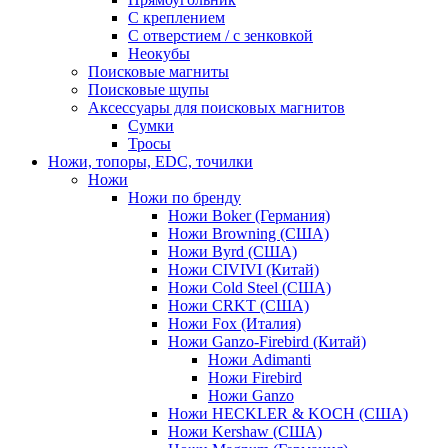
С креплением
С отверстием / с зенковкой
Неокубы
Поисковые магниты
Поисковые щупы
Аксессуары для поисковых магнитов
Сумки
Тросы
Ножи, топоры, EDC, точилки
Ножи
Ножи по бренду
Ножи Boker (Германия)
Ножи Browning (США)
Ножи Byrd (США)
Ножи CIVIVI (Китай)
Ножи Cold Steel (США)
Ножи CRKT (США)
Ножи Fox (Италия)
Ножи Ganzo-Firebird (Китай)
Ножи Adimanti
Ножи Firebird
Ножи Ganzo
Ножи HECKLER & KOCH (США)
Ножи Kershaw (США)