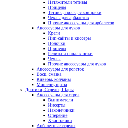
Натяжители тетивы
Прицелы
Тетивы, тросы, законцовки
Чехлы для арбалетов
Прочие аксессуары для арбалетов
Аксессуары для луков
Краги
Пип-сайты и киссеры
Полочки
Прицелы
Релизы и напальчники
Чехлы
Прочие аксессуары для луков
Аксессуары для рогаток
Воск, смазка
Киверы, колчаны
Мишени, щиты
Дротики, Стрелы, Шары
Аксессуары для стрел
Выниматели
Инсерты
Наконечники
Оперение
Хвостовики
Арбалетные стрелы