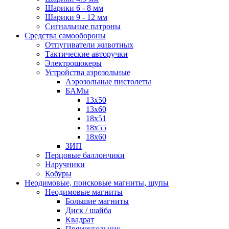
Шарики 6 - 8 мм
Шарики 9 - 12 мм
Сигнальные патроны
Средства самообороны
Отпугиватели животных
Тактические авторучки
Электрошокеры
Устройства аэрозольные
Аэрозольные пистолеты
БАМы
13х50
13х60
18х51
18х55
18х60
ЗИП
Перцовые баллончики
Наручники
Кобуры
Неодимовые, поисковые магниты, щупы
Неодимовые магниты
Большие магниты
Диск / шайба
Квадрат
Прямоугольник