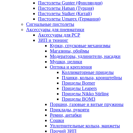
Пистолеты Gunter (Финляндия)
Пистолеты Hatsan (Турция)
Пистолеты Stalker (Китай)
Пистолеты Umarex (Германия)
Сигнальные пистолеты
Аксессуары для пневматики
Аксессуары для PCP
ЗИП и тюнинг
Курки, спусковые механизмы
Магазины, обоймы
Модераторы, удлинители, насадки
Мушки, целики
Оптика и крепления
Коллиматорные прицелы
Планки, кольца, кронштейны
Прицелы Borner
Прицелы Leapers
Прицелы Nikko Stirling
Прицелы ВОМЗ
Поршни, газовые и витые пружины
Приклады, рукояти
Ремни, антабки
Сошки
Уплотнительные кольца, манжеты
Прочий ЗИП