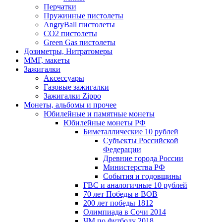
Перчатки
Пружинные пистолеты
AngryBall пистолеты
CO2 пистолеты
Green Gas пистолеты
Дозиметры, Нитратомеры
ММГ, макеты
Зажигалки
Аксессуары
Газовые зажигалки
Зажигалки Zippo
Монеты, альбомы и прочее
Юбилейные и памятные монеты
Юбилейные монеты РФ
Биметаллические 10 рублей
Субъекты Российской
Федерации
Древние города России
Министерства РФ
События и годовщины
ГВС и аналогичные 10 рублей
70 лет Победы в ВОВ
200 лет победы 1812
Олимпиада в Сочи 2014
ЧМ по футболу 2018