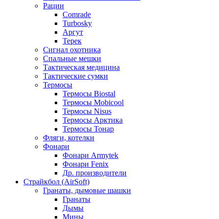
Рации
Comrade
Turbosky
Аргут
Терек
Сигнал охотника
Спальные мешки
Тактическая медицина
Тактические сумки
Термосы
Термосы Biostal
Термосы Mobicool
Термосы Nisus
Термосы Арктика
Термосы Тонар
Фляги, котелки
Фонари
Фонари Armytek
Фонари Fenix
Др. производители
Страйкбол (AirSoft)
Гранаты, дымовые шашки
Гранаты
Дымы
Мины