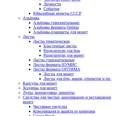
Личности
События
Юбилейные монеты СССР
Альбомы
Альбомы горизонтальные
Альбомы формата Optima
Альбомы-планшеты для монет
Листы
Листы тематические
Блистерные листы
Разделители для бон
Разделители для монет
Листы горизонтальные
Листы формата НУМИС
Листы формата ОПТИМА
Листы для монет
Листы для бон, марок, открыток и пр.
Капсулы для монет
Холдеры для монет
Лупы, монокуляры, пинцеты
Средства для чистки, консервации и реставрации
монет
Чистящие средства
Консервация и защита от коррозии
Серия Proof