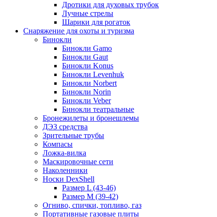
Дротики для духовых трубок
Лучные стрелы
Шарики для рогаток
Снаряжение для охоты и туризма
Бинокли
Бинокли Gamo
Бинокли Gaut
Бинокли Konus
Бинокли Levenhuk
Бинокли Norbert
Бинокли Norin
Бинокли Veber
Бинокли театральные
Бронежилеты и бронешлемы
ДЭЗ средства
Зрительные трубы
Компасы
Ложка-вилка
Маскировочные сети
Наколенники
Носки DexShell
Размер L (43-46)
Размер M (39-42)
Огниво, спички, топливо, газ
Портативные газовые плиты