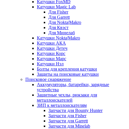
Катушки FoxMD
Катушки Magic Lab
Для Fisher
Для Garrett
Для Nokta|Makro
Для Квэст
Для Минелаб
Катушки Nokta|Makro
Катушки АКА
Катушки Детеч
Катушки Корс
Катушки Марс
Катушки Нэл
Болты для крепления катушки
Защиты на поисковые катушки
Поисковое снаряжение
Аккумуляторы, батарейки, зарядные
устройства
Защитные чехлы, рюкзаки для
металлоискателей
ЗИП к металлоискателям
Запчасти для Bounty Hunter
Запчасти для Fisher
Запчасти для Garrett
Запчасти для Minelab