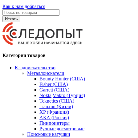
Как к нам добраться
Искать
Категории товаров
Кладоискательство
Металлоискатели
Bounty Hunter (США)
Fisher (США)
Garrett (США)
Nokta|Makro (Турция)
Teknetics (США)
Tianxun (Китай)
XP (Франция)
АКА (Россия)
Пинпоинтеры
Ручные досмотровые
Поисковые катушки