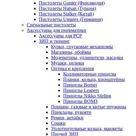
Пистолеты Gunter (Финляндия)
Пистолеты Hatsan (Турция)
Пистолеты Stalker (Китай)
Пистолеты Umarex (Германия)
Сигнальные пистолеты
Аксессуары для пневматики
Аксессуары для PCP
ЗИП и тюнинг
Курки, спусковые механизмы
Магазины, обоймы
Модераторы, удлинители, насадки
Мушки, целики
Оптика и крепления
Коллиматорные прицелы
Планки, кольца, кронштейны
Прицелы Borner
Прицелы Leapers
Прицелы Nikko Stirling
Прицелы ВОМЗ
Поршни, газовые и витые пружины
Приклады, рукояти
Ремни, антабки
Сошки
Уплотнительные кольца, манжеты
Прочий ЗИП