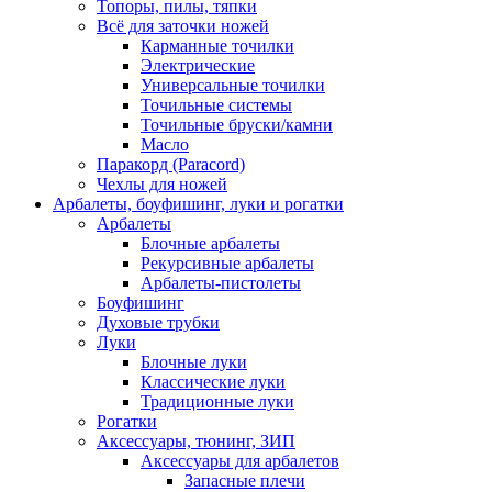
Топоры, пилы, тяпки
Всё для заточки ножей
Карманные точилки
Электрические
Универсальные точилки
Точильные системы
Точильные бруски/камни
Масло
Паракорд (Paracord)
Чехлы для ножей
Арбалеты, боуфишинг, луки и рогатки
Арбалеты
Блочные арбалеты
Рекурсивные арбалеты
Арбалеты-пистолеты
Боуфишинг
Духовые трубки
Луки
Блочные луки
Классические луки
Традиционные луки
Рогатки
Аксессуары, тюнинг, ЗИП
Аксессуары для арбалетов
Запасные плечи