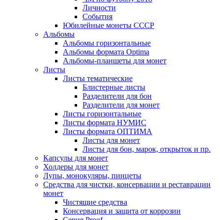
Личности
События
Юбилейные монеты СССР
Альбомы
Альбомы горизонтальные
Альбомы формата Optima
Альбомы-планшеты для монет
Листы
Листы тематические
Блистерные листы
Разделители для бон
Разделители для монет
Листы горизонтальные
Листы формата НУМИС
Листы формата ОПТИМА
Листы для монет
Листы для бон, марок, открыток и пр.
Капсулы для монет
Холдеры для монет
Лупы, монокуляры, пинцеты
Средства для чистки, консервации и реставрации
монет
Чистящие средства
Консервация и защита от коррозии
Серия Proof