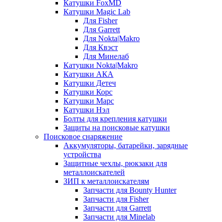
Катушки FoxMD
Катушки Magic Lab
Для Fisher
Для Garrett
Для Nokta|Makro
Для Квэст
Для Минелаб
Катушки Nokta|Makro
Катушки АКА
Катушки Детеч
Катушки Корс
Катушки Марс
Катушки Нэл
Болты для крепления катушки
Защиты на поисковые катушки
Поисковое снаряжение
Аккумуляторы, батарейки, зарядные
устройства
Защитные чехлы, рюкзаки для
металлоискателей
ЗИП к металлоискателям
Запчасти для Bounty Hunter
Запчасти для Fisher
Запчасти для Garrett
Запчасти для Minelab