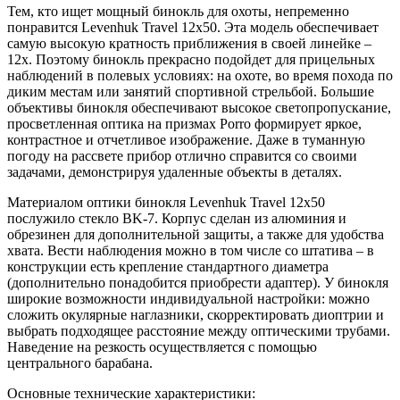
Тем, кто ищет мощный бинокль для охоты, непременно
понравится Levenhuk Travel 12x50. Эта модель обеспечивает
самую высокую кратность приближения в своей линейке –
12х. Поэтому бинокль прекрасно подойдет для прицельных
наблюдений в полевых условиях: на охоте, во время похода по
диким местам или занятий спортивной стрельбой. Большие
объективы бинокля обеспечивают высокое светопропускание,
просветленная оптика на призмах Porro формирует яркое,
контрастное и отчетливое изображение. Даже в туманную
погоду на рассвете прибор отлично справится со своими
задачами, демонстрируя удаленные объекты в деталях.
Материалом оптики бинокля Levenhuk Travel 12x50
послужило стекло BK-7. Корпус сделан из алюминия и
обрезинен для дополнительной защиты, а также для удобства
хвата. Вести наблюдения можно в том числе со штатива – в
конструкции есть крепление стандартного диаметра
(дополнительно понадобится приобрести адаптер). У бинокля
широкие возможности индивидуальной настройки: можно
сложить окулярные наглазники, скорректировать диоптрии и
выбрать подходящее расстояние между оптическими трубами.
Наведение на резкость осуществляется с помощью
центрального барабана.
Основные технические характеристики: