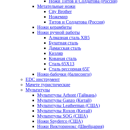
Ножи Титов и Солдатова (Россия)
Метательные ножи
City Brother
Ножемир
Титов и Солдатова (Россия)
Ножи керамбиты
Ножи ручной работы
Алмазная сталь ХВ5
Булатная сталь
Дамасская сталь
Кизляр
Кованая сталь
Сталь 65Х13
Сталь рессорная 65Г
Ножи-бабочки (балисонги)
EDC инструмент
Мачете туристические
Мультитулы
Мультитулы Arhont (Тайвань)
Мультитулы Ganzo (Китай)
Мультитулы Leatherman (США)
Мультитулы Roxon (Китай)
Мультитулы SOG (США)
Ножи Spyderco (США)
Ножи Викторинокс (Швейцария)