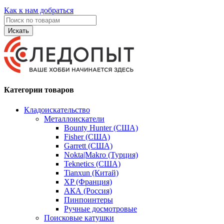
Как к нам добраться
Искать
Категории товаров
Кладоискательство
Металлоискатели
Bounty Hunter (США)
Fisher (США)
Garrett (США)
Nokta|Makro (Турция)
Teknetics (США)
Tianxun (Китай)
XP (Франция)
АКА (Россия)
Пинпоинтеры
Ручные досмотровые
Поисковые катушки