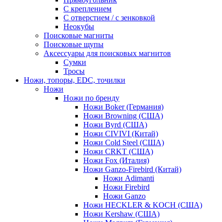
С креплением
С отверстием / с зенковкой
Неокубы
Поисковые магниты
Поисковые щупы
Аксессуары для поисковых магнитов
Сумки
Тросы
Ножи, топоры, EDC, точилки
Ножи
Ножи по бренду
Ножи Boker (Германия)
Ножи Browning (США)
Ножи Byrd (США)
Ножи CIVIVI (Китай)
Ножи Cold Steel (США)
Ножи CRKT (США)
Ножи Fox (Италия)
Ножи Ganzo-Firebird (Китай)
Ножи Adimanti
Ножи Firebird
Ножи Ganzo
Ножи HECKLER & KOCH (США)
Ножи Kershaw (США)