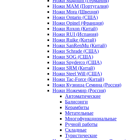
Ножи Magnum (Германия)
Ножи MAM (Португалия)
Ножи Mora (Швеция)
Ножи Ontario (США)
Ножи Opinel (Франция)
Ножи Roxon (Китай)
Ножи RUI (Испания)
Ножи Ruike (Китай)
Ножи SanRenMu (Китай)
Ножи Schrade (США)
Ножи SOG (США)
Ножи Spyderco (США)
Ножи SRM (Китай)
Ножи Steel Will (США)
Ножи Tac-Force (Китай)
Ножи Кузница Семина (Россия)
Ножи Ножемир (Россия)
Автоматические
Балисонги
Керамбиты
Метательные
Многофункциональные
Ручной работы
Складные
Туристические