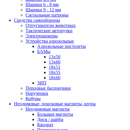
Шарики 6 - 8 мм
Шарики 9 - 12 мм
Сигнальные патроны
Средства самообороны
Отпугиватели животных
Тактические авторучки
Электрошокеры
Устройства аэрозольные
Аэрозольные пистолеты
БАМы
13х50
13х60
18х51
18х55
18х60
ЗИП
Перцовые баллончики
Наручники
Кобуры
Неодимовые, поисковые магниты, щупы
Неодимовые магниты
Большие магниты
Диск / шайба
Квадрат
Прямоугольник