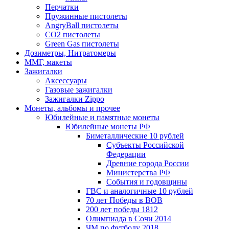
Перчатки
Пружинные пистолеты
AngryBall пистолеты
CO2 пистолеты
Green Gas пистолеты
Дозиметры, Нитратомеры
ММГ, макеты
Зажигалки
Аксессуары
Газовые зажигалки
Зажигалки Zippo
Монеты, альбомы и прочее
Юбилейные и памятные монеты
Юбилейные монеты РФ
Биметаллические 10 рублей
Субъекты Российской
Федерации
Древние города России
Министерства РФ
События и годовщины
ГВС и аналогичные 10 рублей
70 лет Победы в ВОВ
200 лет победы 1812
Олимпиада в Сочи 2014
ЧМ по футболу 2018