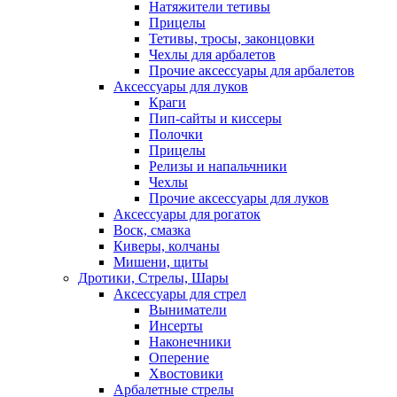
Натяжители тетивы
Прицелы
Тетивы, тросы, законцовки
Чехлы для арбалетов
Прочие аксессуары для арбалетов
Аксессуары для луков
Краги
Пип-сайты и киссеры
Полочки
Прицелы
Релизы и напальчники
Чехлы
Прочие аксессуары для луков
Аксессуары для рогаток
Воск, смазка
Киверы, колчаны
Мишени, щиты
Дротики, Стрелы, Шары
Аксессуары для стрел
Выниматели
Инсерты
Наконечники
Оперение
Хвостовики
Арбалетные стрелы