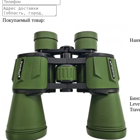
Покупаемый товар:
Наи
Бин
Leve
Trav