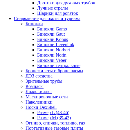
Дротики для духовых трубок
Лучные стрелы
Шарики для рогаток
Снаряжение для охоты и туризма
Бинокли
Бинокли Gamo
Бинокли Gaut
Бинокли Konus
Бинокли Levenhuk
Бинокли Norbert
Бинокли Norin
Бинокли Veber
Бинокли театральные
Бронежилеты и бронешлемы
ДЭЗ средства
Зрительные трубы
Компасы
Ложка-вилка
Маскировочные сети
Наколенники
Носки DexShell
Размер L (43-46)
Размер M (39-42)
Огниво, спички, топливо, газ
Портативные газовые плиты