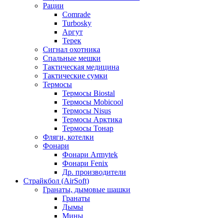
Рации
Comrade
Turbosky
Аргут
Терек
Сигнал охотника
Спальные мешки
Тактическая медицина
Тактические сумки
Термосы
Термосы Biostal
Термосы Mobicool
Термосы Nisus
Термосы Арктика
Термосы Тонар
Фляги, котелки
Фонари
Фонари Armytek
Фонари Fenix
Др. производители
Страйкбол (AirSoft)
Гранаты, дымовые шашки
Гранаты
Дымы
Мины