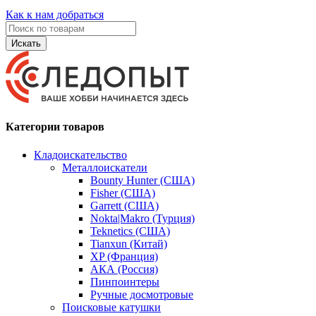
Как к нам добраться
Искать
Категории товаров
Кладоискательство
Металлоискатели
Bounty Hunter (США)
Fisher (США)
Garrett (США)
Nokta|Makro (Турция)
Teknetics (США)
Tianxun (Китай)
XP (Франция)
АКА (Россия)
Пинпоинтеры
Ручные досмотровые
Поисковые катушки