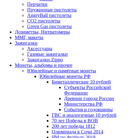
Перчатки
Пружинные пистолеты
AngryBall пистолеты
CO2 пистолеты
Green Gas пистолеты
Дозиметры, Нитратомеры
ММГ, макеты
Зажигалки
Аксессуары
Газовые зажигалки
Зажигалки Zippo
Монеты, альбомы и прочее
Юбилейные и памятные монеты
Юбилейные монеты РФ
Биметаллические 10 рублей
Субъекты Российской
Федерации
Древние города России
Министерства РФ
События и годовщины
ГВС и аналогичные 10 рублей
70 лет Победы в ВОВ
200 лет победы 1812
Олимпиада в Сочи 2014
ЧМ по футболу 2018