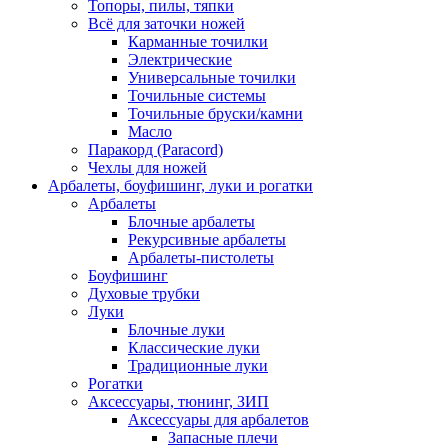
Топоры, пилы, тяпки
Всё для заточки ножей
Карманные точилки
Электрические
Универсальные точилки
Точильные системы
Точильные бруски/камни
Масло
Паракорд (Paracord)
Чехлы для ножей
Арбалеты, боуфишинг, луки и рогатки
Арбалеты
Блочные арбалеты
Рекурсивные арбалеты
Арбалеты-пистолеты
Боуфишинг
Духовые трубки
Луки
Блочные луки
Классические луки
Традиционные луки
Рогатки
Аксессуары, тюнинг, ЗИП
Аксессуары для арбалетов
Запасные плечи