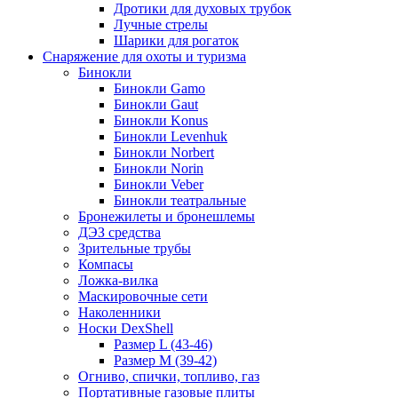
Дротики для духовых трубок
Лучные стрелы
Шарики для рогаток
Снаряжение для охоты и туризма
Бинокли
Бинокли Gamo
Бинокли Gaut
Бинокли Konus
Бинокли Levenhuk
Бинокли Norbert
Бинокли Norin
Бинокли Veber
Бинокли театральные
Бронежилеты и бронешлемы
ДЭЗ средства
Зрительные трубы
Компасы
Ложка-вилка
Маскировочные сети
Наколенники
Носки DexShell
Размер L (43-46)
Размер M (39-42)
Огниво, спички, топливо, газ
Портативные газовые плиты