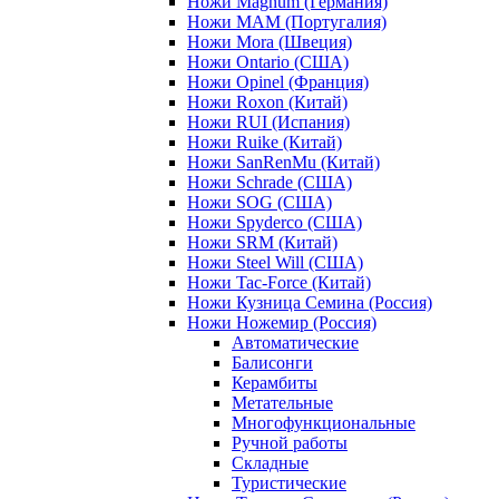
Ножи Magnum (Германия)
Ножи MAM (Португалия)
Ножи Mora (Швеция)
Ножи Ontario (США)
Ножи Opinel (Франция)
Ножи Roxon (Китай)
Ножи RUI (Испания)
Ножи Ruike (Китай)
Ножи SanRenMu (Китай)
Ножи Schrade (США)
Ножи SOG (США)
Ножи Spyderco (США)
Ножи SRM (Китай)
Ножи Steel Will (США)
Ножи Tac-Force (Китай)
Ножи Кузница Семина (Россия)
Ножи Ножемир (Россия)
Автоматические
Балисонги
Керамбиты
Метательные
Многофункциональные
Ручной работы
Складные
Туристические