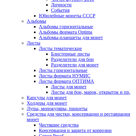
Личности
События
Юбилейные монеты СССР
Альбомы
Альбомы горизонтальные
Альбомы формата Optima
Альбомы-планшеты для монет
Листы
Листы тематические
Блистерные листы
Разделители для бон
Разделители для монет
Листы горизонтальные
Листы формата НУМИС
Листы формата ОПТИМА
Листы для монет
Листы для бон, марок, открыток и пр.
Капсулы для монет
Холдеры для монет
Лупы, монокуляры, пинцеты
Средства для чистки, консервации и реставрации
монет
Чистящие средства
Консервация и защита от коррозии
Серия Proof