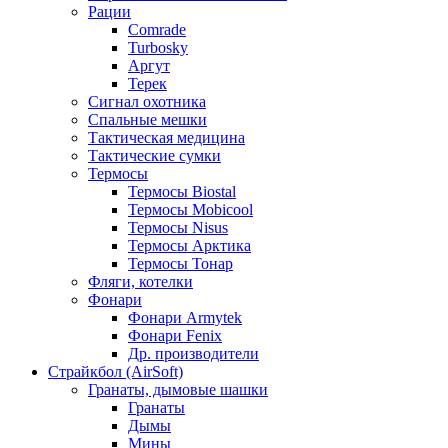
Рации
Comrade
Turbosky
Аргут
Терек
Сигнал охотника
Спальные мешки
Тактическая медицина
Тактические сумки
Термосы
Термосы Biostal
Термосы Mobicool
Термосы Nisus
Термосы Арктика
Термосы Тонар
Фляги, котелки
Фонари
Фонари Armytek
Фонари Fenix
Др. производители
Страйкбол (AirSoft)
Гранаты, дымовые шашки
Гранаты
Дымы
Мины