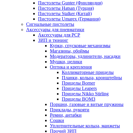
Пистолеты Gunter (Финляндия)
Пистолеты Hatsan (Турция)
Пистолеты Stalker (Китай)
Пистолеты Umarex (Германия)
Сигнальные пистолеты
Аксессуары для пневматики
Аксессуары для PCP
ЗИП и тюнинг
Курки, спусковые механизмы
Магазины, обоймы
Модераторы, удлинители, насадки
Мушки, целики
Оптика и крепления
Коллиматорные прицелы
Планки, кольца, кронштейны
Прицелы Borner
Прицелы Leapers
Прицелы Nikko Stirling
Прицелы ВОМЗ
Поршни, газовые и витые пружины
Приклады, рукояти
Ремни, антабки
Сошки
Уплотнительные кольца, манжеты
Прочий ЗИП