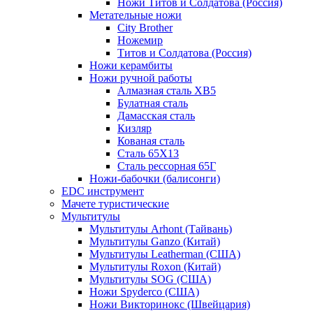
Ножи Титов и Солдатова (Россия)
Метательные ножи
City Brother
Ножемир
Титов и Солдатова (Россия)
Ножи керамбиты
Ножи ручной работы
Алмазная сталь ХВ5
Булатная сталь
Дамасская сталь
Кизляр
Кованая сталь
Сталь 65Х13
Сталь рессорная 65Г
Ножи-бабочки (балисонги)
EDC инструмент
Мачете туристические
Мультитулы
Мультитулы Arhont (Тайвань)
Мультитулы Ganzo (Китай)
Мультитулы Leatherman (США)
Мультитулы Roxon (Китай)
Мультитулы SOG (США)
Ножи Spyderco (США)
Ножи Викторинокс (Швейцария)