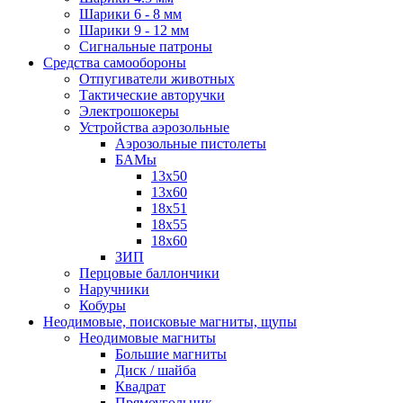
Шарики 6 - 8 мм
Шарики 9 - 12 мм
Сигнальные патроны
Средства самообороны
Отпугиватели животных
Тактические авторучки
Электрошокеры
Устройства аэрозольные
Аэрозольные пистолеты
БАМы
13х50
13х60
18х51
18х55
18х60
ЗИП
Перцовые баллончики
Наручники
Кобуры
Неодимовые, поисковые магниты, щупы
Неодимовые магниты
Большие магниты
Диск / шайба
Квадрат
Прямоугольник