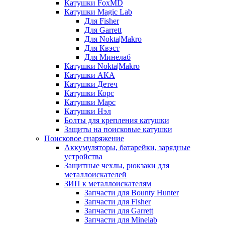
Катушки FoxMD
Катушки Magic Lab
Для Fisher
Для Garrett
Для Nokta|Makro
Для Квэст
Для Минелаб
Катушки Nokta|Makro
Катушки АКА
Катушки Детеч
Катушки Корс
Катушки Марс
Катушки Нэл
Болты для крепления катушки
Защиты на поисковые катушки
Поисковое снаряжение
Аккумуляторы, батарейки, зарядные
устройства
Защитные чехлы, рюкзаки для
металлоискателей
ЗИП к металлоискателям
Запчасти для Bounty Hunter
Запчасти для Fisher
Запчасти для Garrett
Запчасти для Minelab