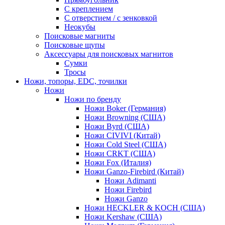
С креплением
С отверстием / с зенковкой
Неокубы
Поисковые магниты
Поисковые щупы
Аксессуары для поисковых магнитов
Сумки
Тросы
Ножи, топоры, EDC, точилки
Ножи
Ножи по бренду
Ножи Boker (Германия)
Ножи Browning (США)
Ножи Byrd (США)
Ножи CIVIVI (Китай)
Ножи Cold Steel (США)
Ножи CRKT (США)
Ножи Fox (Италия)
Ножи Ganzo-Firebird (Китай)
Ножи Adimanti
Ножи Firebird
Ножи Ganzo
Ножи HECKLER & KOCH (США)
Ножи Kershaw (США)