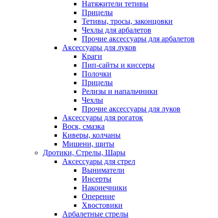
Натяжители тетивы
Прицелы
Тетивы, тросы, законцовки
Чехлы для арбалетов
Прочие аксессуары для арбалетов
Аксессуары для луков
Краги
Пип-сайты и киссеры
Полочки
Прицелы
Релизы и напальчники
Чехлы
Прочие аксессуары для луков
Аксессуары для рогаток
Воск, смазка
Киверы, колчаны
Мишени, щиты
Дротики, Стрелы, Шары
Аксессуары для стрел
Выниматели
Инсерты
Наконечники
Оперение
Хвостовики
Арбалетные стрелы