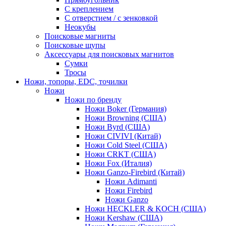
С креплением
С отверстием / с зенковкой
Неокубы
Поисковые магниты
Поисковые щупы
Аксессуары для поисковых магнитов
Сумки
Тросы
Ножи, топоры, EDC, точилки
Ножи
Ножи по бренду
Ножи Boker (Германия)
Ножи Browning (США)
Ножи Byrd (США)
Ножи CIVIVI (Китай)
Ножи Cold Steel (США)
Ножи CRKT (США)
Ножи Fox (Италия)
Ножи Ganzo-Firebird (Китай)
Ножи Adimanti
Ножи Firebird
Ножи Ganzo
Ножи HECKLER & KOCH (США)
Ножи Kershaw (США)