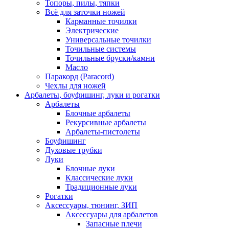
Топоры, пилы, тяпки
Всё для заточки ножей
Карманные точилки
Электрические
Универсальные точилки
Точильные системы
Точильные бруски/камни
Масло
Паракорд (Paracord)
Чехлы для ножей
Арбалеты, боуфишинг, луки и рогатки
Арбалеты
Блочные арбалеты
Рекурсивные арбалеты
Арбалеты-пистолеты
Боуфишинг
Духовые трубки
Луки
Блочные луки
Классические луки
Традиционные луки
Рогатки
Аксессуары, тюнинг, ЗИП
Аксессуары для арбалетов
Запасные плечи