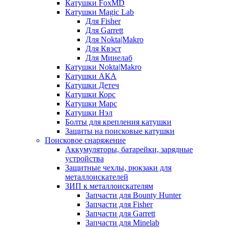
Катушки FoxMD
Катушки Magic Lab
Для Fisher
Для Garrett
Для Nokta|Makro
Для Квэст
Для Минелаб
Катушки Nokta|Makro
Катушки АКА
Катушки Детеч
Катушки Корс
Катушки Марс
Катушки Нэл
Болты для крепления катушки
Защиты на поисковые катушки
Поисковое снаряжение
Аккумуляторы, батарейки, зарядные
устройства
Защитные чехлы, рюкзаки для
металлоискателей
ЗИП к металлоискателям
Запчасти для Bounty Hunter
Запчасти для Fisher
Запчасти для Garrett
Запчасти для Minelab