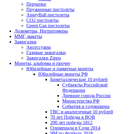
Перчатки
Пружинные пистолеты
AngryBall пистолеты
CO2 пистолеты
Green Gas пистолеты
Дозиметры, Нитратомеры
ММГ, макеты
Зажигалки
Аксессуары
Газовые зажигалки
Зажигалки Zippo
Монеты, альбомы и прочее
Юбилейные и памятные монеты
Юбилейные монеты РФ
Биметаллические 10 рублей
Субъекты Российской
Федерации
Древние города России
Министерства РФ
События и годовщины
ГВС и аналогичные 10 рублей
70 лет Победы в ВОВ
200 лет победы 1812
Олимпиада в Сочи 2014
ЧМ по футболу 2018