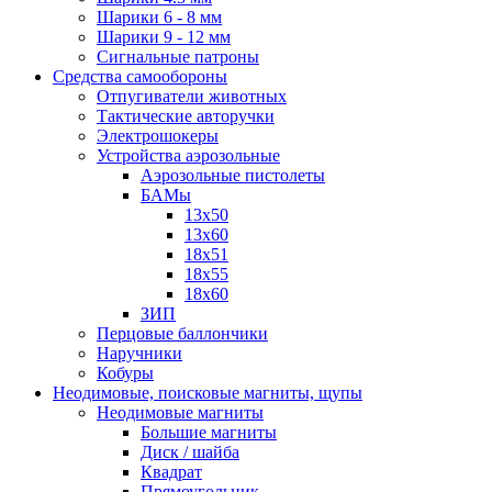
Шарики 6 - 8 мм
Шарики 9 - 12 мм
Сигнальные патроны
Средства самообороны
Отпугиватели животных
Тактические авторучки
Электрошокеры
Устройства аэрозольные
Аэрозольные пистолеты
БАМы
13х50
13х60
18х51
18х55
18х60
ЗИП
Перцовые баллончики
Наручники
Кобуры
Неодимовые, поисковые магниты, щупы
Неодимовые магниты
Большие магниты
Диск / шайба
Квадрат
Прямоугольник