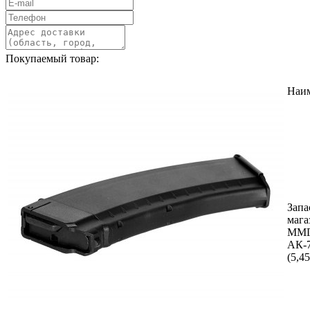
Покупаемый товар:
Наи
Запа
мага
ММ
АК-7
(5,4