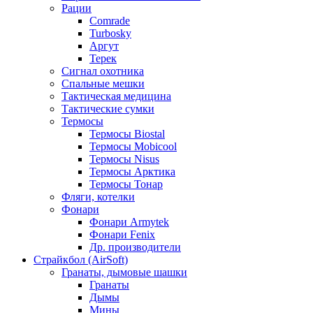
Рации
Comrade
Turbosky
Аргут
Терек
Сигнал охотника
Спальные мешки
Тактическая медицина
Тактические сумки
Термосы
Термосы Biostal
Термосы Mobicool
Термосы Nisus
Термосы Арктика
Термосы Тонар
Фляги, котелки
Фонари
Фонари Armytek
Фонари Fenix
Др. производители
Страйкбол (AirSoft)
Гранаты, дымовые шашки
Гранаты
Дымы
Мины