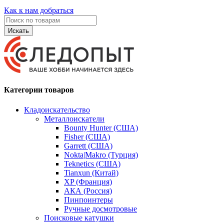
Как к нам добраться
Искать
Категории товаров
Кладоискательство
Металлоискатели
Bounty Hunter (США)
Fisher (США)
Garrett (США)
Nokta|Makro (Турция)
Teknetics (США)
Tianxun (Китай)
XP (Франция)
АКА (Россия)
Пинпоинтеры
Ручные досмотровые
Поисковые катушки