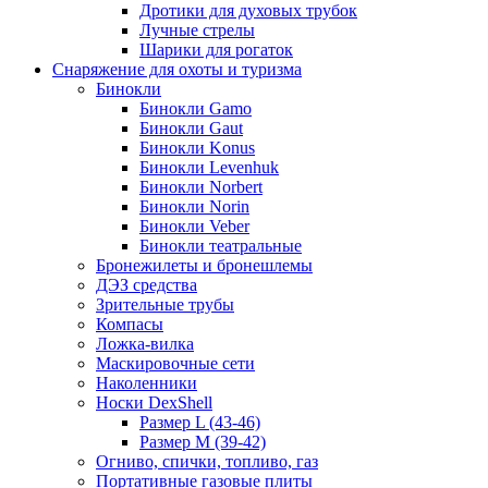
Дротики для духовых трубок
Лучные стрелы
Шарики для рогаток
Снаряжение для охоты и туризма
Бинокли
Бинокли Gamo
Бинокли Gaut
Бинокли Konus
Бинокли Levenhuk
Бинокли Norbert
Бинокли Norin
Бинокли Veber
Бинокли театральные
Бронежилеты и бронешлемы
ДЭЗ средства
Зрительные трубы
Компасы
Ложка-вилка
Маскировочные сети
Наколенники
Носки DexShell
Размер L (43-46)
Размер M (39-42)
Огниво, спички, топливо, газ
Портативные газовые плиты