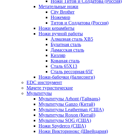
Ножи Титов и Солдатова (Россия)
Метательные ножи
City Brother
Ножемир
Титов и Солдатова (Россия)
Ножи керамбиты
Ножи ручной работы
Алмазная сталь ХВ5
Булатная сталь
Дамасская сталь
Кизляр
Кованая сталь
Сталь 65Х13
Сталь рессорная 65Г
Ножи-бабочки (балисонги)
EDC инструмент
Мачете туристические
Мультитулы
Мультитулы Arhont (Тайвань)
Мультитулы Ganzo (Китай)
Мультитулы Leatherman (США)
Мультитулы Roxon (Китай)
Мультитулы SOG (США)
Ножи Spyderco (США)
Ножи Викторинокс (Швейцария)