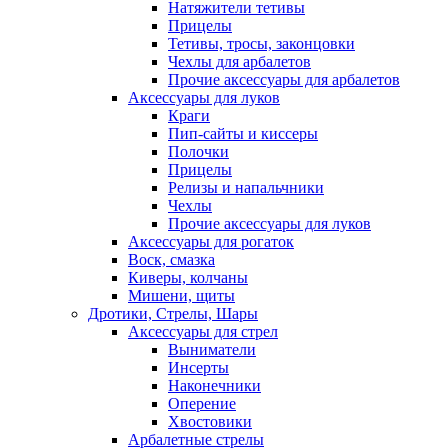
Натяжители тетивы
Прицелы
Тетивы, тросы, законцовки
Чехлы для арбалетов
Прочие аксессуары для арбалетов
Аксессуары для луков
Краги
Пип-сайты и киссеры
Полочки
Прицелы
Релизы и напальчники
Чехлы
Прочие аксессуары для луков
Аксессуары для рогаток
Воск, смазка
Киверы, колчаны
Мишени, щиты
Дротики, Стрелы, Шары
Аксессуары для стрел
Выниматели
Инсерты
Наконечники
Оперение
Хвостовики
Арбалетные стрелы