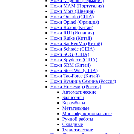
Ножи Magnum (Германия)
Ножи MAM (Португалия)
Ножи Mora (Швеция)
Ножи Ontario (США)
Ножи Opinel (Франция)
Ножи Roxon (Китай)
Ножи RUI (Испания)
Ножи Ruike (Китай)
Ножи SanRenMu (Китай)
Ножи Schrade (США)
Ножи SOG (США)
Ножи Spyderco (США)
Ножи SRM (Китай)
Ножи Steel Will (США)
Ножи Tac-Force (Китай)
Ножи Кузница Семина (Россия)
Ножи Ножемир (Россия)
Автоматические
Балисонги
Керамбиты
Метательные
Многофункциональные
Ручной работы
Складные
Туристические