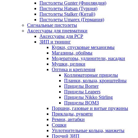
Пистолеты Gunter (Финляндия)
Пистолеты Hatsan (Турция)
Пистолеты Stalker (Китай)
Пистолеты Umarex (Германия)
Сигнальные пистолеты
Аксессуары для пневматики
Аксессуары для PCP
ЗИП и тюнинг
Курки, спусковые механизмы
Магазины, обоймы
Модераторы, удлинители, насадки
Мушки, целики
Оптика и крепления
Коллиматорные прицелы
Планки, кольца, кронштейны
Прицелы Borner
Прицелы Leapers
Прицелы Nikko Stirling
Прицелы ВОМЗ
Поршни, газовые и витые пружины
Приклады, рукояти
Ремни, антабки
Сошки
Уплотнительные кольца, манжеты
Прочий ЗИП