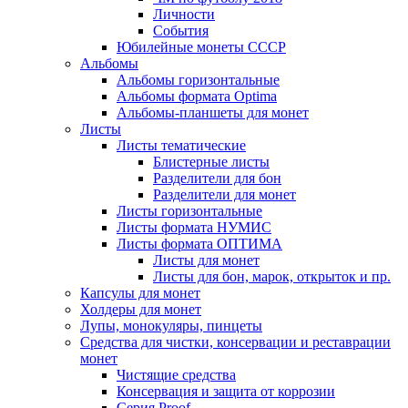
Личности
События
Юбилейные монеты СССР
Альбомы
Альбомы горизонтальные
Альбомы формата Optima
Альбомы-планшеты для монет
Листы
Листы тематические
Блистерные листы
Разделители для бон
Разделители для монет
Листы горизонтальные
Листы формата НУМИС
Листы формата ОПТИМА
Листы для монет
Листы для бон, марок, открыток и пр.
Капсулы для монет
Холдеры для монет
Лупы, монокуляры, пинцеты
Средства для чистки, консервации и реставрации
монет
Чистящие средства
Консервация и защита от коррозии
Серия Proof