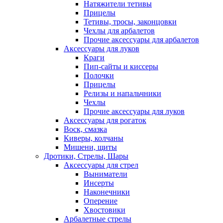
Натяжители тетивы
Прицелы
Тетивы, тросы, законцовки
Чехлы для арбалетов
Прочие аксессуары для арбалетов
Аксессуары для луков
Краги
Пип-сайты и киссеры
Полочки
Прицелы
Релизы и напальчники
Чехлы
Прочие аксессуары для луков
Аксессуары для рогаток
Воск, смазка
Киверы, колчаны
Мишени, щиты
Дротики, Стрелы, Шары
Аксессуары для стрел
Выниматели
Инсерты
Наконечники
Оперение
Хвостовики
Арбалетные стрелы