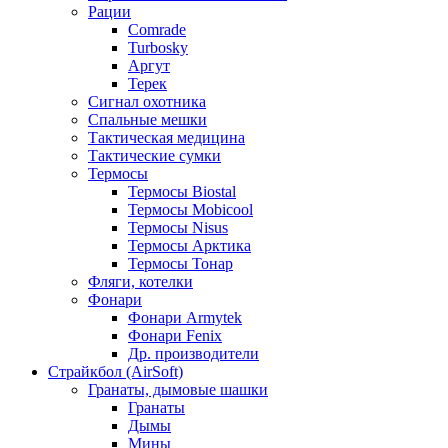
Рации
Comrade
Turbosky
Аргут
Терек
Сигнал охотника
Спальные мешки
Тактическая медицина
Тактические сумки
Термосы
Термосы Biostal
Термосы Mobicool
Термосы Nisus
Термосы Арктика
Термосы Тонар
Фляги, котелки
Фонари
Фонари Armytek
Фонари Fenix
Др. производители
Страйкбол (AirSoft)
Гранаты, дымовые шашки
Гранаты
Дымы
Мины