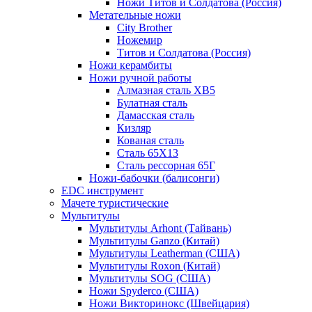
Ножи Титов и Солдатова (Россия)
Метательные ножи
City Brother
Ножемир
Титов и Солдатова (Россия)
Ножи керамбиты
Ножи ручной работы
Алмазная сталь ХВ5
Булатная сталь
Дамасская сталь
Кизляр
Кованая сталь
Сталь 65Х13
Сталь рессорная 65Г
Ножи-бабочки (балисонги)
EDC инструмент
Мачете туристические
Мультитулы
Мультитулы Arhont (Тайвань)
Мультитулы Ganzo (Китай)
Мультитулы Leatherman (США)
Мультитулы Roxon (Китай)
Мультитулы SOG (США)
Ножи Spyderco (США)
Ножи Викторинокс (Швейцария)