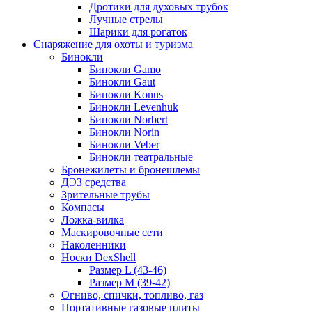
Дротики для духовых трубок
Лучные стрелы
Шарики для рогаток
Снаряжение для охоты и туризма
Бинокли
Бинокли Gamo
Бинокли Gaut
Бинокли Konus
Бинокли Levenhuk
Бинокли Norbert
Бинокли Norin
Бинокли Veber
Бинокли театральные
Бронежилеты и бронешлемы
ДЭЗ средства
Зрительные трубы
Компасы
Ложка-вилка
Маскировочные сети
Наколенники
Носки DexShell
Размер L (43-46)
Размер M (39-42)
Огниво, спички, топливо, газ
Портативные газовые плиты