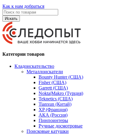
Как к нам добраться
Искать
Категории товаров
Кладоискательство
Металлоискатели
Bounty Hunter (США)
Fisher (США)
Garrett (США)
Nokta|Makro (Турция)
Teknetics (США)
Tianxun (Китай)
XP (Франция)
АКА (Россия)
Пинпоинтеры
Ручные досмотровые
Поисковые катушки