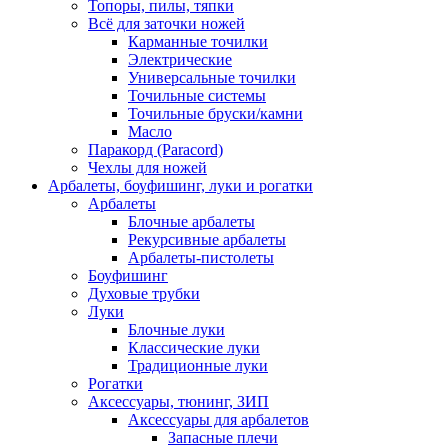
Топоры, пилы, тяпки
Всё для заточки ножей
Карманные точилки
Электрические
Универсальные точилки
Точильные системы
Точильные бруски/камни
Масло
Паракорд (Paracord)
Чехлы для ножей
Арбалеты, боуфишинг, луки и рогатки
Арбалеты
Блочные арбалеты
Рекурсивные арбалеты
Арбалеты-пистолеты
Боуфишинг
Духовые трубки
Луки
Блочные луки
Классические луки
Традиционные луки
Рогатки
Аксессуары, тюнинг, ЗИП
Аксессуары для арбалетов
Запасные плечи