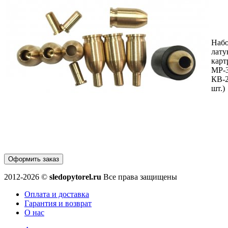
Наб
лат
карт
МР-3
КВ-2
шт.)
Оформить заказ
2012-2026 ©
sledopytorel.ru
Все права защищены
Оплата и доставка
Гарантия и возврат
О нас