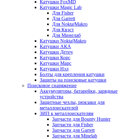
Катушки FoxMD
Катушки Magic Lab
Для Fisher
Для Garrett
Для Nokta|Makro
Для Квэст
Для Минелаб
Катушки Nokta|Makro
Катушки АКА
Катушки Детеч
Катушки Корс
Катушки Марс
Катушки Нэл
Болты для крепления катушки
Защиты на поисковые катушки
Поисковое снаряжение
Аккумуляторы, батарейки, зарядные
устройства
Защитные чехлы, рюкзаки для
металлоискателей
ЗИП к металлоискателям
Запчасти для Bounty Hunter
Запчасти для Fisher
Запчасти для Garrett
Запчасти для Minelab