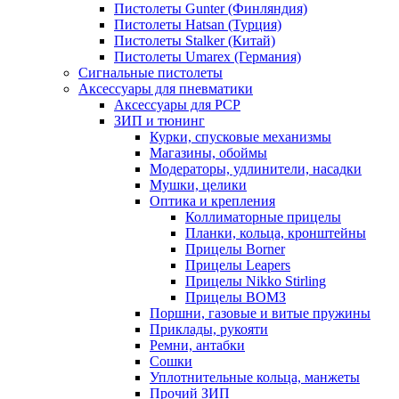
Пистолеты Gunter (Финляндия)
Пистолеты Hatsan (Турция)
Пистолеты Stalker (Китай)
Пистолеты Umarex (Германия)
Сигнальные пистолеты
Аксессуары для пневматики
Аксессуары для PCP
ЗИП и тюнинг
Курки, спусковые механизмы
Магазины, обоймы
Модераторы, удлинители, насадки
Мушки, целики
Оптика и крепления
Коллиматорные прицелы
Планки, кольца, кронштейны
Прицелы Borner
Прицелы Leapers
Прицелы Nikko Stirling
Прицелы ВОМЗ
Поршни, газовые и витые пружины
Приклады, рукояти
Ремни, антабки
Сошки
Уплотнительные кольца, манжеты
Прочий ЗИП