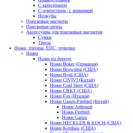
С креплением
С отверстием / с зенковкой
Неокубы
Поисковые магниты
Поисковые щупы
Аксессуары для поисковых магнитов
Сумки
Тросы
Ножи, топоры, EDC, точилки
Ножи
Ножи по бренду
Ножи Boker (Германия)
Ножи Browning (США)
Ножи Byrd (США)
Ножи CIVIVI (Китай)
Ножи Cold Steel (США)
Ножи CRKT (США)
Ножи Fox (Италия)
Ножи Ganzo-Firebird (Китай)
Ножи Adimanti
Ножи Firebird
Ножи Ganzo
Ножи HECKLER & KOCH (США)
Ножи Kershaw (США)