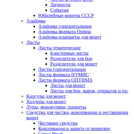
Личности
События
Юбилейные монеты СССР
Альбомы
Альбомы горизонтальные
Альбомы формата Optima
Альбомы-планшеты для монет
Листы
Листы тематические
Блистерные листы
Разделители для бон
Разделители для монет
Листы горизонтальные
Листы формата НУМИС
Листы формата ОПТИМА
Листы для монет
Листы для бон, марок, открыток и пр.
Капсулы для монет
Холдеры для монет
Лупы, монокуляры, пинцеты
Средства для чистки, консервации и реставрации
монет
Чистящие средства
Консервация и защита от коррозии
Серия Proof