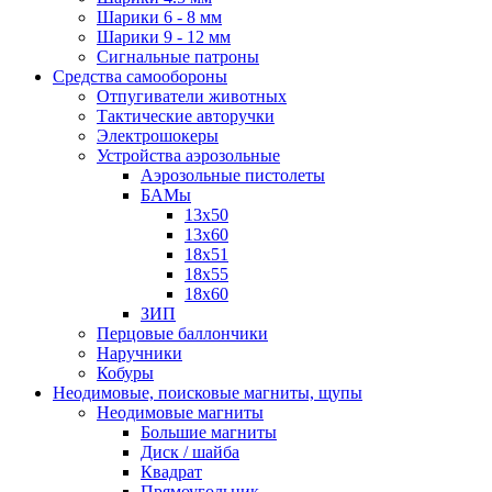
Шарики 6 - 8 мм
Шарики 9 - 12 мм
Сигнальные патроны
Средства самообороны
Отпугиватели животных
Тактические авторучки
Электрошокеры
Устройства аэрозольные
Аэрозольные пистолеты
БАМы
13х50
13х60
18х51
18х55
18х60
ЗИП
Перцовые баллончики
Наручники
Кобуры
Неодимовые, поисковые магниты, щупы
Неодимовые магниты
Большие магниты
Диск / шайба
Квадрат
Прямоугольник