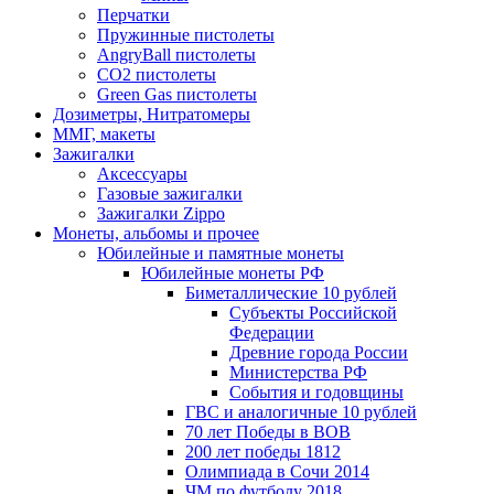
Перчатки
Пружинные пистолеты
AngryBall пистолеты
CO2 пистолеты
Green Gas пистолеты
Дозиметры, Нитратомеры
ММГ, макеты
Зажигалки
Аксессуары
Газовые зажигалки
Зажигалки Zippo
Монеты, альбомы и прочее
Юбилейные и памятные монеты
Юбилейные монеты РФ
Биметаллические 10 рублей
Субъекты Российской
Федерации
Древние города России
Министерства РФ
События и годовщины
ГВС и аналогичные 10 рублей
70 лет Победы в ВОВ
200 лет победы 1812
Олимпиада в Сочи 2014
ЧМ по футболу 2018