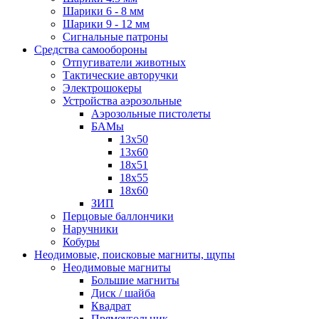
Шарики 6 - 8 мм
Шарики 9 - 12 мм
Сигнальные патроны
Средства самообороны
Отпугиватели животных
Тактические авторучки
Электрошокеры
Устройства аэрозольные
Аэрозольные пистолеты
БАМы
13х50
13х60
18х51
18х55
18х60
ЗИП
Перцовые баллончики
Наручники
Кобуры
Неодимовые, поисковые магниты, щупы
Неодимовые магниты
Большие магниты
Диск / шайба
Квадрат
Прямоугольник