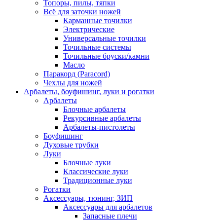
Топоры, пилы, тяпки
Всё для заточки ножей
Карманные точилки
Электрические
Универсальные точилки
Точильные системы
Точильные бруски/камни
Масло
Паракорд (Paracord)
Чехлы для ножей
Арбалеты, боуфишинг, луки и рогатки
Арбалеты
Блочные арбалеты
Рекурсивные арбалеты
Арбалеты-пистолеты
Боуфишинг
Духовые трубки
Луки
Блочные луки
Классические луки
Традиционные луки
Рогатки
Аксессуары, тюнинг, ЗИП
Аксессуары для арбалетов
Запасные плечи