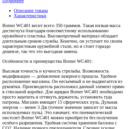
Подробнее
Описание товара
Характеристики
Borner WC401 весит всего 350 граммов. Такая низкая масса
достигнута благодаря повсеместному использованию
оружейного пластика. Высокопрочный материал обладает
длительным сроком службы. Конечно, он уступает по своим
характеристикам оружейной стали, но и стоит гораздо
дешевле, так что это выгодная замена.
Особенности и преимущества Borner WC401:
Высокая точность и кучность стрельбы. Возможность
модификации — добавления лазерного прицела. Удобное
расположение магазина. Он несъемный и не выдвигается из
рукоятки. Производитель расположил данный элемент прямо
в ствольной коробке. Для зарядки Borner WC401 необходимо
просто зацепить и оттянуть держатель, установить туда
патроны. Магазин вмещает 15 сферических пуль. Дульная
энергия — менее 3 Дж (точное значение зависит от массы
используемых пуль). Это означает, что пневматический
пистолет Borner WC401 можно приобрести без получения
особого разрешения. Удобная система хранения баллона с
CO2. Наличие ручного предохранителя. Среднее усилие