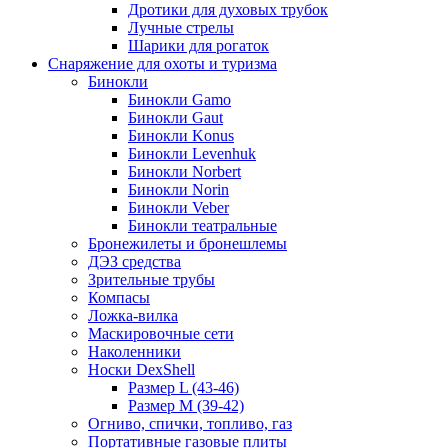
Дротики для духовых трубок
Лучные стрелы
Шарики для рогаток
Снаряжение для охоты и туризма
Бинокли
Бинокли Gamo
Бинокли Gaut
Бинокли Konus
Бинокли Levenhuk
Бинокли Norbert
Бинокли Norin
Бинокли Veber
Бинокли театральные
Бронежилеты и бронешлемы
ДЭЗ средства
Зрительные трубы
Компасы
Ложка-вилка
Маскировочные сети
Наколенники
Носки DexShell
Размер L (43-46)
Размер M (39-42)
Огниво, спички, топливо, газ
Портативные газовые плиты