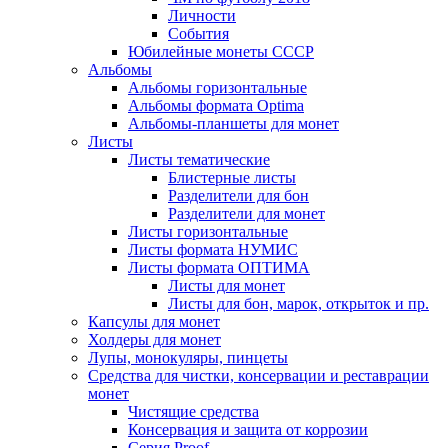
Личности
События
Юбилейные монеты СССР
Альбомы
Альбомы горизонтальные
Альбомы формата Optima
Альбомы-планшеты для монет
Листы
Листы тематические
Блистерные листы
Разделители для бон
Разделители для монет
Листы горизонтальные
Листы формата НУМИС
Листы формата ОПТИМА
Листы для монет
Листы для бон, марок, открыток и пр.
Капсулы для монет
Холдеры для монет
Лупы, монокуляры, пинцеты
Средства для чистки, консервации и реставрации
монет
Чистящие средства
Консервация и защита от коррозии
Серия Proof