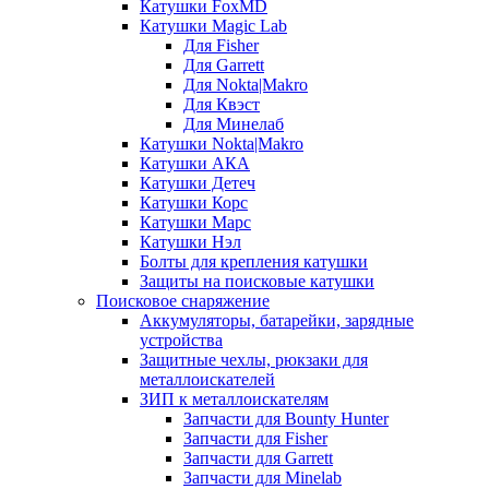
Катушки FoxMD
Катушки Magic Lab
Для Fisher
Для Garrett
Для Nokta|Makro
Для Квэст
Для Минелаб
Катушки Nokta|Makro
Катушки АКА
Катушки Детеч
Катушки Корс
Катушки Марс
Катушки Нэл
Болты для крепления катушки
Защиты на поисковые катушки
Поисковое снаряжение
Аккумуляторы, батарейки, зарядные
устройства
Защитные чехлы, рюкзаки для
металлоискателей
ЗИП к металлоискателям
Запчасти для Bounty Hunter
Запчасти для Fisher
Запчасти для Garrett
Запчасти для Minelab