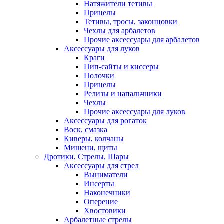
Натяжители тетивы
Прицелы
Тетивы, тросы, законцовки
Чехлы для арбалетов
Прочие аксессуары для арбалетов
Аксессуары для луков
Краги
Пип-сайты и киссеры
Полочки
Прицелы
Релизы и напальчники
Чехлы
Прочие аксессуары для луков
Аксессуары для рогаток
Воск, смазка
Киверы, колчаны
Мишени, щиты
Дротики, Стрелы, Шары
Аксессуары для стрел
Выниматели
Инсерты
Наконечники
Оперение
Хвостовики
Арбалетные стрелы