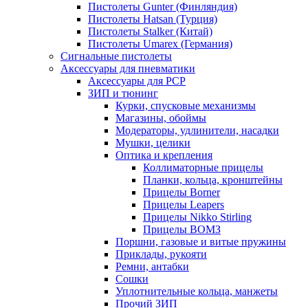
Пистолеты Gunter (Финляндия)
Пистолеты Hatsan (Турция)
Пистолеты Stalker (Китай)
Пистолеты Umarex (Германия)
Сигнальные пистолеты
Аксессуары для пневматики
Аксессуары для PCP
ЗИП и тюнинг
Курки, спусковые механизмы
Магазины, обоймы
Модераторы, удлинители, насадки
Мушки, целики
Оптика и крепления
Коллиматорные прицелы
Планки, кольца, кронштейны
Прицелы Borner
Прицелы Leapers
Прицелы Nikko Stirling
Прицелы ВОМЗ
Поршни, газовые и витые пружины
Приклады, рукояти
Ремни, антабки
Сошки
Уплотнительные кольца, манжеты
Прочий ЗИП