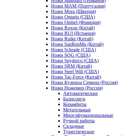
Ножи Magnum (Германия)
Ножи MAM (Португалия)
Ножи Mora (Швеция)
Ножи Ontario (США)
Ножи Opinel (Франция)
Ножи Roxon (Китай)
Ножи RUI (Испания)
Ножи Ruike (Китай)
Ножи SanRenMu (Китай)
Ножи Schrade (США)
Ножи SOG (США)
Ножи Spyderco (США)
Ножи SRM (Китай)
Ножи Steel Will (США)
Ножи Tac-Force (Китай)
Ножи Кузница Семина (Россия)
Ножи Ножемир (Россия)
Автоматические
Балисонги
Керамбиты
Метательные
Многофункциональные
Ручной работы
Складные
Туристические