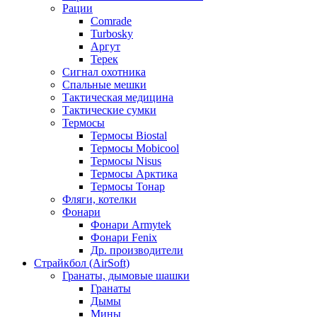
Рации
Comrade
Turbosky
Аргут
Терек
Сигнал охотника
Спальные мешки
Тактическая медицина
Тактические сумки
Термосы
Термосы Biostal
Термосы Mobicool
Термосы Nisus
Термосы Арктика
Термосы Тонар
Фляги, котелки
Фонари
Фонари Armytek
Фонари Fenix
Др. производители
Страйкбол (AirSoft)
Гранаты, дымовые шашки
Гранаты
Дымы
Мины