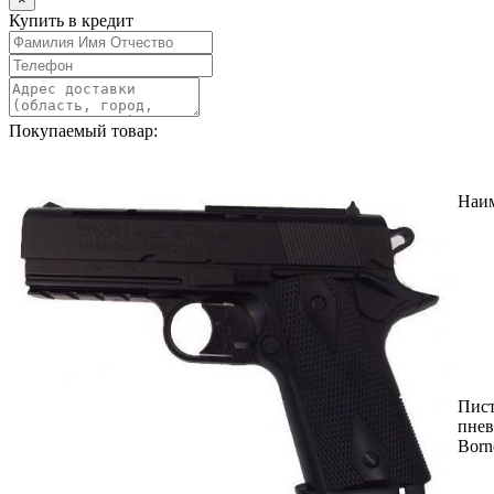
Купить в кредит
Покупаемый товар:
Наи
Пист
пнев
Born