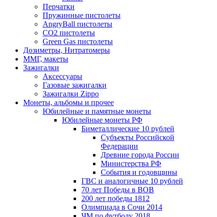
Перчатки
Пружинные пистолеты
AngryBall пистолеты
CO2 пистолеты
Green Gas пистолеты
Дозиметры, Нитратомеры
ММГ, макеты
Зажигалки
Аксессуары
Газовые зажигалки
Зажигалки Zippo
Монеты, альбомы и прочее
Юбилейные и памятные монеты
Юбилейные монеты РФ
Биметаллические 10 рублей
Субъекты Российской
Федерации
Древние города России
Министерства РФ
События и годовщины
ГВС и аналогичные 10 рублей
70 лет Победы в ВОВ
200 лет победы 1812
Олимпиада в Сочи 2014
ЧМ по футболу 2018