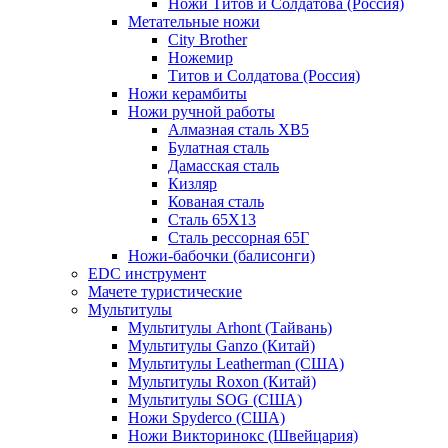
Ножи Титов и Солдатова (Россия)
Метательные ножи
City Brother
Ножемир
Титов и Солдатова (Россия)
Ножи керамбиты
Ножи ручной работы
Алмазная сталь ХВ5
Булатная сталь
Дамасская сталь
Кизляр
Кованая сталь
Сталь 65Х13
Сталь рессорная 65Г
Ножи-бабочки (балисонги)
EDC инструмент
Мачете туристические
Мультитулы
Мультитулы Arhont (Тайвань)
Мультитулы Ganzo (Китай)
Мультитулы Leatherman (США)
Мультитулы Roxon (Китай)
Мультитулы SOG (США)
Ножи Spyderco (США)
Ножи Викторинокс (Швейцария)