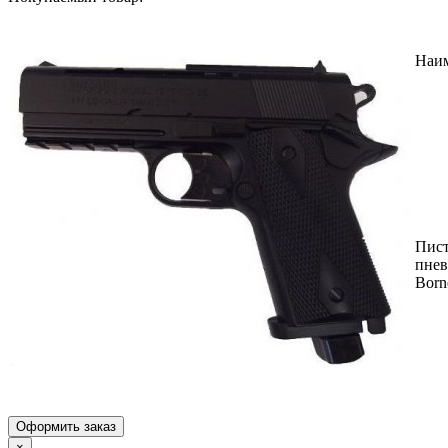
Наи
Пист
пнев
Born
Оформить заказ
×