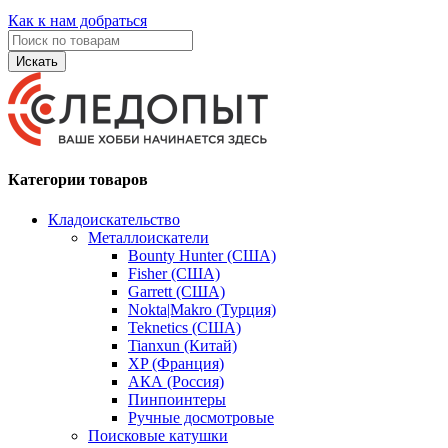
Как к нам добраться
Искать
Категории товаров
Кладоискательство
Металлоискатели
Bounty Hunter (США)
Fisher (США)
Garrett (США)
Nokta|Makro (Турция)
Teknetics (США)
Tianxun (Китай)
XP (Франция)
АКА (Россия)
Пинпоинтеры
Ручные досмотровые
Поисковые катушки