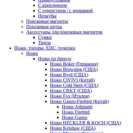
С креплением
С отверстием / с зенковкой
Неокубы
Поисковые магниты
Поисковые щупы
Аксессуары для поисковых магнитов
Сумки
Тросы
Ножи, топоры, EDC, точилки
Ножи
Ножи по бренду
Ножи Boker (Германия)
Ножи Browning (США)
Ножи Byrd (США)
Ножи CIVIVI (Китай)
Ножи Cold Steel (США)
Ножи CRKT (США)
Ножи Fox (Италия)
Ножи Ganzo-Firebird (Китай)
Ножи Adimanti
Ножи Firebird
Ножи Ganzo
Ножи HECKLER & KOCH (США)
Ножи Kershaw (США)