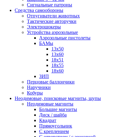
Сигнальные патроны
Средства самообороны
Отпугиватели животных
Тактические авторучки
Электрошокеры
Устройства аэрозольные
Аэрозольные пистолеты
БАМы
13х50
13х60
18х51
18х55
18х60
ЗИП
Перцовые баллончики
Наручники
Кобуры
Неодимовые, поисковые магниты, щупы
Неодимовые магниты
Большие магниты
Диск / шайба
Квадрат
Прямоугольник
С креплением
С отверстием / с зенковкой