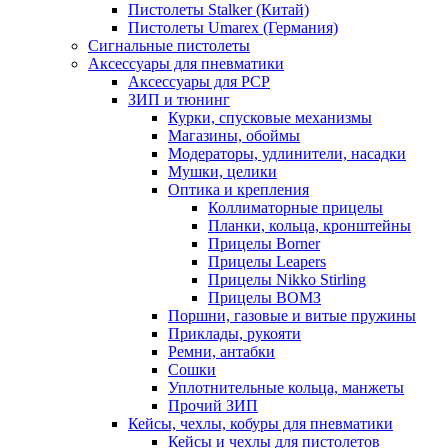
Пистолеты Stalker (Китай)
Пистолеты Umarex (Германия)
Сигнальные пистолеты
Аксессуары для пневматики
Аксессуары для PCP
ЗИП и тюнинг
Курки, спусковые механизмы
Магазины, обоймы
Модераторы, удлинители, насадки
Мушки, целики
Оптика и крепления
Коллиматорные прицелы
Планки, кольца, кронштейны
Прицелы Borner
Прицелы Leapers
Прицелы Nikko Stirling
Прицелы ВОМЗ
Поршни, газовые и витые пружины
Приклады, рукояти
Ремни, антабки
Сошки
Уплотнительные кольца, манжеты
Прочий ЗИП
Кейсы, чехлы, кобуры для пневматики
Кейсы и чехлы для пистолетов