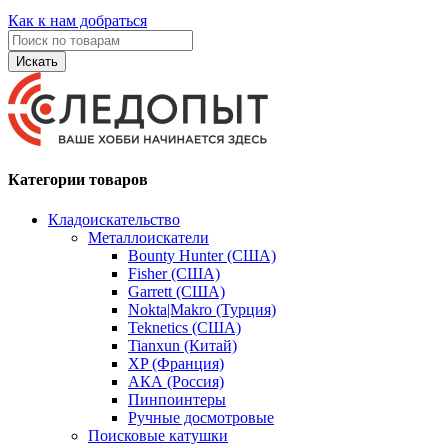
Как к нам добраться
Искать
Категории товаров
Кладоискательство
Металлоискатели
Bounty Hunter (США)
Fisher (США)
Garrett (США)
Nokta|Makro (Турция)
Teknetics (США)
Tianxun (Китай)
XP (Франция)
АКА (Россия)
Пинпоинтеры
Ручные досмотровые
Поисковые катушки