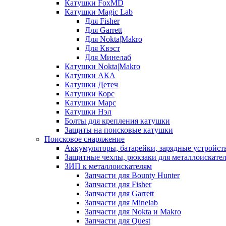
Катушки FoxMD
Катушки Magic Lab
Для Fisher
Для Garrett
Для Nokta|Makro
Для Квэст
Для Минелаб
Катушки Nokta|Makro
Катушки АКА
Катушки Детеч
Катушки Корс
Катушки Марс
Катушки Нэл
Болты для крепления катушки
Защиты на поисковые катушки
Поисковое снаряжение
Аккумуляторы, батарейки, зарядные устройст
Защитные чехлы, рюкзаки для металлоискате
ЗИП к металлоискателям
Запчасти для Bounty Hunter
Запчасти для Fisher
Запчасти для Garrett
Запчасти для Minelab
Запчасти для Nokta и Makro
Запчасти для Quest