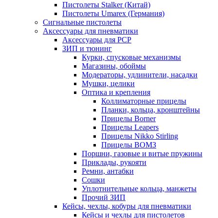
Пистолеты Stalker (Китай)
Пистолеты Umarex (Германия)
Сигнальные пистолеты
Аксессуары для пневматики
Аксессуары для PCP
ЗИП и тюнинг
Курки, спусковые механизмы
Магазины, обоймы
Модераторы, удлинители, насадки
Мушки, целики
Оптика и крепления
Коллиматорные прицелы
Планки, кольца, кронштейны
Прицелы Borner
Прицелы Leapers
Прицелы Nikko Stirling
Прицелы ВОМЗ
Поршни, газовые и витые пружины
Приклады, рукояти
Ремни, антабки
Сошки
Уплотнительные кольца, манжеты
Прочий ЗИП
Кейсы, чехлы, кобуры для пневматики
Кейсы и чехлы для пистолетов