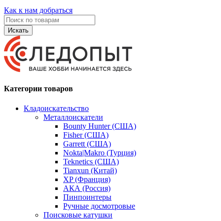
Как к нам добраться
Искать
Категории товаров
Кладоискательство
Металлоискатели
Bounty Hunter (США)
Fisher (США)
Garrett (США)
Nokta|Makro (Турция)
Teknetics (США)
Tianxun (Китай)
XP (Франция)
АКА (Россия)
Пинпоинтеры
Ручные досмотровые
Поисковые катушки