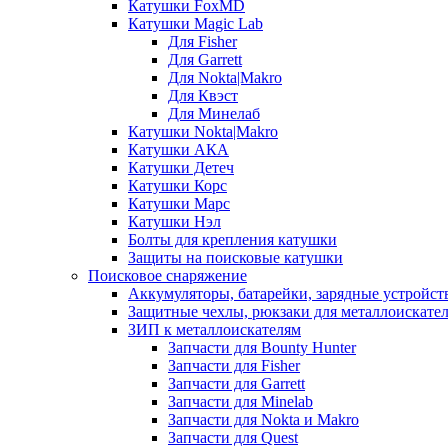
Катушки FoxMD
Катушки Magic Lab
Для Fisher
Для Garrett
Для Nokta|Makro
Для Квэст
Для Минелаб
Катушки Nokta|Makro
Катушки АКА
Катушки Детеч
Катушки Корс
Катушки Марс
Катушки Нэл
Болты для крепления катушки
Защиты на поисковые катушки
Поисковое снаряжение
Аккумуляторы, батарейки, зарядные устройст
Защитные чехлы, рюкзаки для металлоискате
ЗИП к металлоискателям
Запчасти для Bounty Hunter
Запчасти для Fisher
Запчасти для Garrett
Запчасти для Minelab
Запчасти для Nokta и Makro
Запчасти для Quest