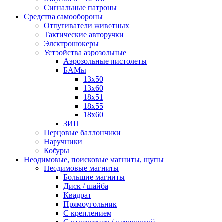
Сигнальные патроны
Средства самообороны
Отпугиватели животных
Тактические авторучки
Электрошокеры
Устройства аэрозольные
Аэрозольные пистолеты
БАМы
13х50
13х60
18х51
18х55
18х60
ЗИП
Перцовые баллончики
Наручники
Кобуры
Неодимовые, поисковые магниты, щупы
Неодимовые магниты
Большие магниты
Диск / шайба
Квадрат
Прямоугольник
С креплением
С отверстием / с зенковкой