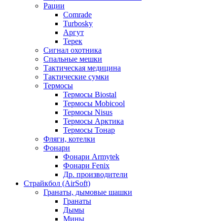
Рации
Comrade
Turbosky
Аргут
Терек
Сигнал охотника
Спальные мешки
Тактическая медицина
Тактические сумки
Термосы
Термосы Biostal
Термосы Mobicool
Термосы Nisus
Термосы Арктика
Термосы Тонар
Фляги, котелки
Фонари
Фонари Armytek
Фонари Fenix
Др. производители
Страйкбол (AirSoft)
Гранаты, дымовые шашки
Гранаты
Дымы
Мины