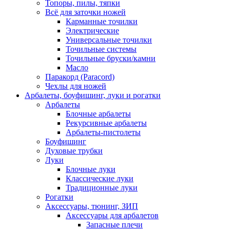
Топоры, пилы, тяпки
Всё для заточки ножей
Карманные точилки
Электрические
Универсальные точилки
Точильные системы
Точильные бруски/камни
Масло
Паракорд (Paracord)
Чехлы для ножей
Арбалеты, боуфишинг, луки и рогатки
Арбалеты
Блочные арбалеты
Рекурсивные арбалеты
Арбалеты-пистолеты
Боуфишинг
Духовые трубки
Луки
Блочные луки
Классические луки
Традиционные луки
Рогатки
Аксессуары, тюнинг, ЗИП
Аксессуары для арбалетов
Запасные плечи