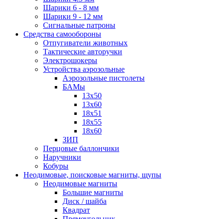
Шарики 6 - 8 мм
Шарики 9 - 12 мм
Сигнальные патроны
Средства самообороны
Отпугиватели животных
Тактические авторучки
Электрошокеры
Устройства аэрозольные
Аэрозольные пистолеты
БАМы
13х50
13х60
18х51
18х55
18х60
ЗИП
Перцовые баллончики
Наручники
Кобуры
Неодимовые, поисковые магниты, щупы
Неодимовые магниты
Большие магниты
Диск / шайба
Квадрат
Прямоугольник