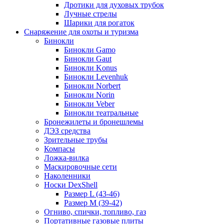
Дротики для духовых трубок
Лучные стрелы
Шарики для рогаток
Снаряжение для охоты и туризма
Бинокли
Бинокли Gamo
Бинокли Gaut
Бинокли Konus
Бинокли Levenhuk
Бинокли Norbert
Бинокли Norin
Бинокли Veber
Бинокли театральные
Бронежилеты и бронешлемы
ДЭЗ средства
Зрительные трубы
Компасы
Ложка-вилка
Маскировочные сети
Наколенники
Носки DexShell
Размер L (43-46)
Размер M (39-42)
Огниво, спички, топливо, газ
Портативные газовые плиты