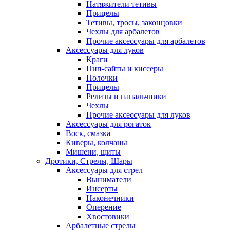
Натяжители тетивы
Прицелы
Тетивы, тросы, законцовки
Чехлы для арбалетов
Прочие аксессуары для арбалетов
Аксессуары для луков
Краги
Пип-сайты и киссеры
Полочки
Прицелы
Релизы и напальчники
Чехлы
Прочие аксессуары для луков
Аксессуары для рогаток
Воск, смазка
Киверы, колчаны
Мишени, щиты
Дротики, Стрелы, Шары
Аксессуары для стрел
Выниматели
Инсерты
Наконечники
Оперение
Хвостовики
Арбалетные стрелы