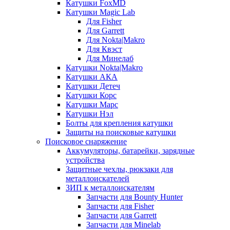
Катушки FoxMD
Катушки Magic Lab
Для Fisher
Для Garrett
Для Nokta|Makro
Для Квэст
Для Минелаб
Катушки Nokta|Makro
Катушки АКА
Катушки Детеч
Катушки Корс
Катушки Марс
Катушки Нэл
Болты для крепления катушки
Защиты на поисковые катушки
Поисковое снаряжение
Аккумуляторы, батарейки, зарядные
устройства
Защитные чехлы, рюкзаки для
металлоискателей
ЗИП к металлоискателям
Запчасти для Bounty Hunter
Запчасти для Fisher
Запчасти для Garrett
Запчасти для Minelab