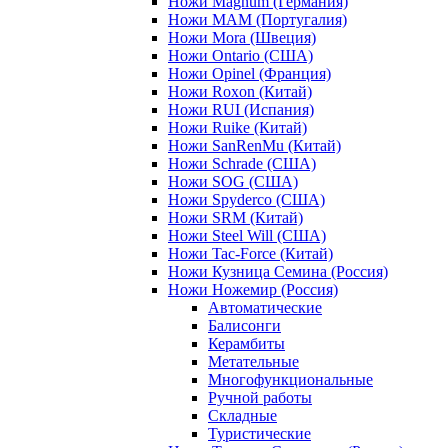
Ножи Magnum (Германия)
Ножи MAM (Португалия)
Ножи Mora (Швеция)
Ножи Ontario (США)
Ножи Opinel (Франция)
Ножи Roxon (Китай)
Ножи RUI (Испания)
Ножи Ruike (Китай)
Ножи SanRenMu (Китай)
Ножи Schrade (США)
Ножи SOG (США)
Ножи Spyderco (США)
Ножи SRM (Китай)
Ножи Steel Will (США)
Ножи Tac-Force (Китай)
Ножи Кузница Семина (Россия)
Ножи Ножемир (Россия)
Автоматические
Балисонги
Керамбиты
Метательные
Многофункциональные
Ручной работы
Складные
Туристические