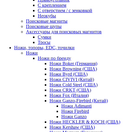
С креплением
С отверстием / с зенковкой
Неокубы
Поисковые магниты
Поисковые щупы
Аксессуары для поисковых магнитов
Сумки
Тросы
Ножи, топоры, EDC, точилки
Ножи
Ножи по бренду
Ножи Boker (Германия)
Ножи Browning (США)
Ножи Byrd (США)
Ножи CIVIVI (Китай)
Ножи Cold Steel (США)
Ножи CRKT (США)
Ножи Fox (Италия)
Ножи Ganzo-Firebird (Китай)
Ножи Adimanti
Ножи Firebird
Ножи Ganzo
Ножи HECKLER & KOCH (США)
Ножи Kershaw (США)