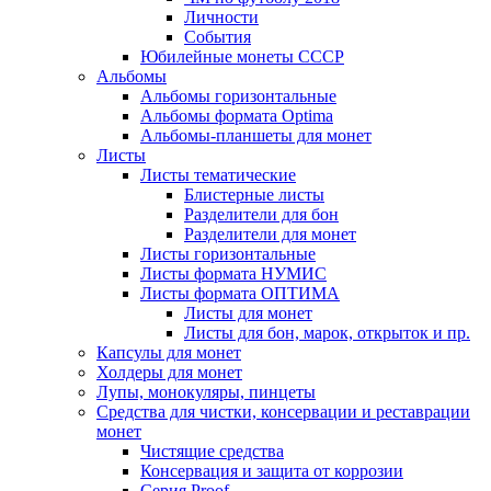
Личности
События
Юбилейные монеты СССР
Альбомы
Альбомы горизонтальные
Альбомы формата Optima
Альбомы-планшеты для монет
Листы
Листы тематические
Блистерные листы
Разделители для бон
Разделители для монет
Листы горизонтальные
Листы формата НУМИС
Листы формата ОПТИМА
Листы для монет
Листы для бон, марок, открыток и пр.
Капсулы для монет
Холдеры для монет
Лупы, монокуляры, пинцеты
Средства для чистки, консервации и реставрации
монет
Чистящие средства
Консервация и защита от коррозии
Серия Proof