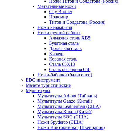
Ножи Титов и Солдатова (Россия)
Метательные ножи
City Brother
Ножемир
Титов и Солдатова (Россия)
Ножи керамбиты
Ножи ручной работы
Алмазная сталь ХВ5
Булатная сталь
Дамасская сталь
Кизляр
Кованая сталь
Сталь 65Х13
Сталь рессорная 65Г
Ножи-бабочки (балисонги)
EDC инструмент
Мачете туристические
Мультитулы
Мультитулы Arhont (Тайвань)
Мультитулы Ganzo (Китай)
Мультитулы Leatherman (США)
Мультитулы Roxon (Китай)
Мультитулы SOG (США)
Ножи Spyderco (США)
Ножи Викторинокс (Швейцария)