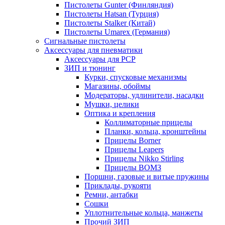
Пистолеты Gunter (Финляндия)
Пистолеты Hatsan (Турция)
Пистолеты Stalker (Китай)
Пистолеты Umarex (Германия)
Сигнальные пистолеты
Аксессуары для пневматики
Аксессуары для PCP
ЗИП и тюнинг
Курки, спусковые механизмы
Магазины, обоймы
Модераторы, удлинители, насадки
Мушки, целики
Оптика и крепления
Коллиматорные прицелы
Планки, кольца, кронштейны
Прицелы Borner
Прицелы Leapers
Прицелы Nikko Stirling
Прицелы ВОМЗ
Поршни, газовые и витые пружины
Приклады, рукояти
Ремни, антабки
Сошки
Уплотнительные кольца, манжеты
Прочий ЗИП