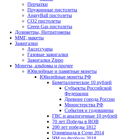
Перчатки
Пружинные пистолеты
AngryBall пистолеты
CO2 пистолеты
Green Gas пистолеты
Дозиметры, Нитратомеры
ММГ, макеты
Зажигалки
Аксессуары
Газовые зажигалки
Зажигалки Zippo
Монеты, альбомы и прочее
Юбилейные и памятные монеты
Юбилейные монеты РФ
Биметаллические 10 рублей
Субъекты Российской
Федерации
Древние города России
Министерства РФ
События и годовщины
ГВС и аналогичные 10 рублей
70 лет Победы в ВОВ
200 лет победы 1812
Олимпиада в Сочи 2014
ЧМ по футболу 2018