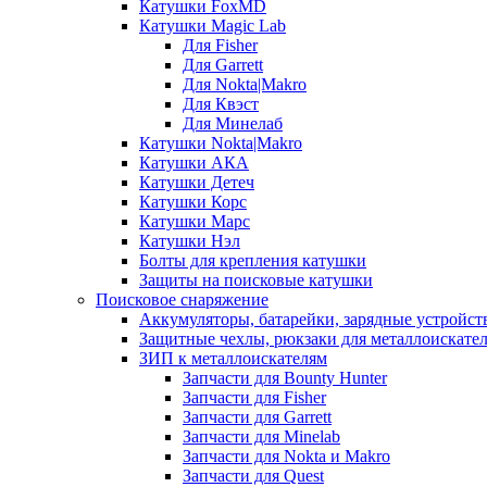
Катушки FoxMD
Катушки Magic Lab
Для Fisher
Для Garrett
Для Nokta|Makro
Для Квэст
Для Минелаб
Катушки Nokta|Makro
Катушки АКА
Катушки Детеч
Катушки Корс
Катушки Марс
Катушки Нэл
Болты для крепления катушки
Защиты на поисковые катушки
Поисковое снаряжение
Аккумуляторы, батарейки, зарядные устройст
Защитные чехлы, рюкзаки для металлоискате
ЗИП к металлоискателям
Запчасти для Bounty Hunter
Запчасти для Fisher
Запчасти для Garrett
Запчасти для Minelab
Запчасти для Nokta и Makro
Запчасти для Quest