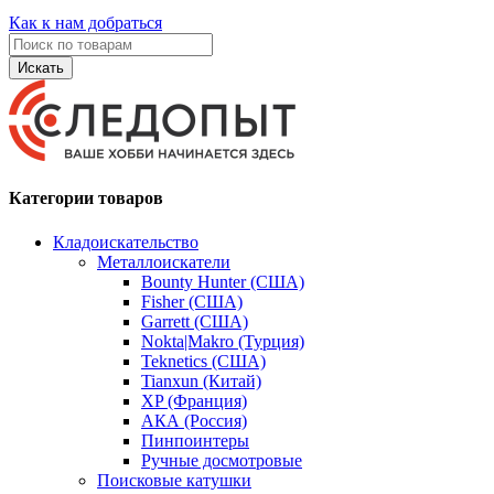
Как к нам добраться
Искать
Категории товаров
Кладоискательство
Металлоискатели
Bounty Hunter (США)
Fisher (США)
Garrett (США)
Nokta|Makro (Турция)
Teknetics (США)
Tianxun (Китай)
XP (Франция)
АКА (Россия)
Пинпоинтеры
Ручные досмотровые
Поисковые катушки