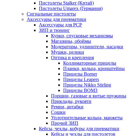
Пистолеты Stalker (Китай)
Пистолеты Umarex (Германия)
Сигнальные пистолеты
Аксессуары для пневматики
Аксессуары для PCP
ЗИП и тюнинг
Курки, спусковые механизмы
Магазины, обоймы
Модераторы, удлинители, насадки
Мушки, целики
Оптика и крепления
Коллиматорные прицелы
Планки, кольца, кронштейны
Прицелы Borner
Прицелы Leapers
Прицелы Nikko Stirling
Прицелы ВОМЗ
Поршни, газовые и витые пружины
Приклады, рукояти
Ремни, антабки
Сошки
Уплотнительные кольца, манжеты
Прочий ЗИП
Кейсы, чехлы, кобуры для пневматики
Кейсы и чехлы для пистолетов