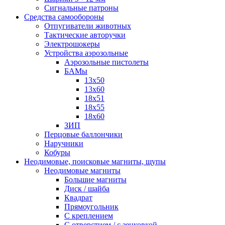
Сигнальные патроны
Средства самообороны
Отпугиватели животных
Тактические авторучки
Электрошокеры
Устройства аэрозольные
Аэрозольные пистолеты
БАМы
13х50
13х60
18х51
18х55
18х60
ЗИП
Перцовые баллончики
Наручники
Кобуры
Неодимовые, поисковые магниты, щупы
Неодимовые магниты
Большие магниты
Диск / шайба
Квадрат
Прямоугольник
С креплением
С отверстием / с зенковкой