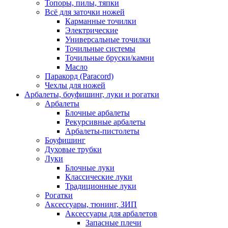
Топоры, пилы, тяпки
Всё для заточки ножей
Карманные точилки
Электрические
Универсальные точилки
Точильные системы
Точильные бруски/камни
Масло
Паракорд (Paracord)
Чехлы для ножей
Арбалеты, боуфишинг, луки и рогатки
Арбалеты
Блочные арбалеты
Рекурсивные арбалеты
Арбалеты-пистолеты
Боуфишинг
Духовые трубки
Луки
Блочные луки
Классические луки
Традиционные луки
Рогатки
Аксессуары, тюнинг, ЗИП
Аксессуары для арбалетов
Запасные плечи