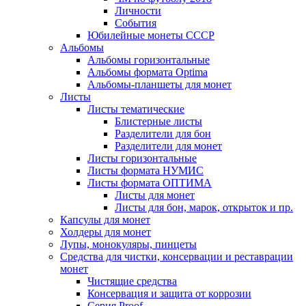
Личности
События
Юбилейные монеты СССР
Альбомы
Альбомы горизонтальные
Альбомы формата Optima
Альбомы-планшеты для монет
Листы
Листы тематические
Блистерные листы
Разделители для бон
Разделители для монет
Листы горизонтальные
Листы формата НУМИС
Листы формата ОПТИМА
Листы для монет
Листы для бон, марок, открыток и пр.
Капсулы для монет
Холдеры для монет
Лупы, монокуляры, пинцеты
Средства для чистки, консервации и реставрации
монет
Чистящие средства
Консервация и защита от коррозии
Серия Proof