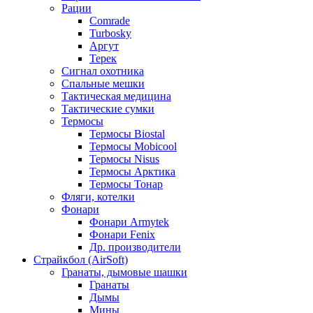
Рации
Comrade
Turbosky
Аргут
Терек
Сигнал охотника
Спальные мешки
Тактическая медицина
Тактические сумки
Термосы
Термосы Biostal
Термосы Mobicool
Термосы Nisus
Термосы Арктика
Термосы Тонар
Фляги, котелки
Фонари
Фонари Armytek
Фонари Fenix
Др. производители
Страйкбол (AirSoft)
Гранаты, дымовые шашки
Гранаты
Дымы
Мины