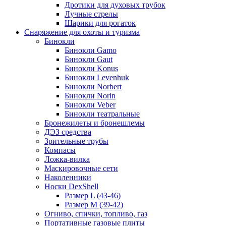
Дротики для духовых трубок
Лучные стрелы
Шарики для рогаток
Снаряжение для охоты и туризма
Бинокли
Бинокли Gamo
Бинокли Gaut
Бинокли Konus
Бинокли Levenhuk
Бинокли Norbert
Бинокли Norin
Бинокли Veber
Бинокли театральные
Бронежилеты и бронешлемы
ДЭЗ средства
Зрительные трубы
Компасы
Ложка-вилка
Маскировочные сети
Наколенники
Носки DexShell
Размер L (43-46)
Размер M (39-42)
Огниво, спички, топливо, газ
Портативные газовые плиты