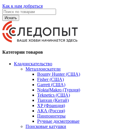
Как к нам добраться
Искать
Категории товаров
Кладоискательство
Металлоискатели
Bounty Hunter (США)
Fisher (США)
Garrett (США)
Nokta|Makro (Турция)
Teknetics (США)
Tianxun (Китай)
XP (Франция)
АКА (Россия)
Пинпоинтеры
Ручные досмотровые
Поисковые катушки