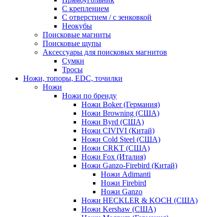
С креплением
С отверстием / с зенковкой
Неокубы
Поисковые магниты
Поисковые щупы
Аксессуары для поисковых магнитов
Сумки
Тросы
Ножи, топоры, EDC, точилки
Ножи
Ножи по бренду
Ножи Boker (Германия)
Ножи Browning (США)
Ножи Byrd (США)
Ножи CIVIVI (Китай)
Ножи Cold Steel (США)
Ножи CRKT (США)
Ножи Fox (Италия)
Ножи Ganzo-Firebird (Китай)
Ножи Adimanti
Ножи Firebird
Ножи Ganzo
Ножи HECKLER & KOCH (США)
Ножи Kershaw (США)