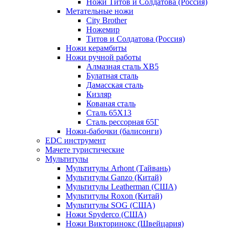
Ножи Титов и Солдатова (Россия)
Метательные ножи
City Brother
Ножемир
Титов и Солдатова (Россия)
Ножи керамбиты
Ножи ручной работы
Алмазная сталь ХВ5
Булатная сталь
Дамасская сталь
Кизляр
Кованая сталь
Сталь 65Х13
Сталь рессорная 65Г
Ножи-бабочки (балисонги)
EDC инструмент
Мачете туристические
Мультитулы
Мультитулы Arhont (Тайвань)
Мультитулы Ganzo (Китай)
Мультитулы Leatherman (США)
Мультитулы Roxon (Китай)
Мультитулы SOG (США)
Ножи Spyderco (США)
Ножи Викторинокс (Швейцария)