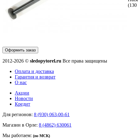
(130
Оформить заказ
2012-2026 ©
sledopytorel.ru
Все права защищены
Оплата и доставка
Гарантия и возврат
О нас
Акции
Новости
Кредит
Для регионов:
8 (930) 063-00-61
Магазин в Орле:
8 (4862) 630061
Мы работаем:
(по МСК)