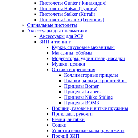
Пистолеты Gunter (Финляндия)
Пистолеты Hatsan (Турция)
Пистолеты Stalker (Китай)
Пистолеты Umarex (Германия)
Сигнальные пистолеты
Аксессуары для пневматики
Аксессуары для PCP
ЗИП и тюнинг
Курки, спусковые механизмы
Магазины, обоймы
Модераторы, удлинители, насадки
Мушки, целики
Оптика и крепления
Коллиматорные прицелы
Планки, кольца, кронштейны
Прицелы Borner
Прицелы Leapers
Прицелы Nikko Stirling
Прицелы ВОМЗ
Поршни, газовые и витые пружины
Приклады, рукояти
Ремни, антабки
Сошки
Уплотнительные кольца, манжеты
Прочий ЗИП