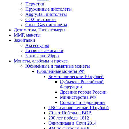
Перчатки
Пружинные пистолеты
AngryBall пистолеты
CO2 пистолеты
Green Gas пистолеты
Дозиметры, Нитратомеры
ММГ, макеты
Зажигалки
Аксессуары
Газовые зажигалки
Зажигалки Zippo
Монеты, альбомы и прочее
Юбилейные и памятные монеты
Юбилейные монеты РФ
Биметаллические 10 рублей
Субъекты Российской
Федерации
Древние города России
Министерства РФ
События и годовщины
ГВС и аналогичные 10 рублей
70 лет Победы в ВОВ
200 лет победы 1812
Олимпиада в Сочи 2014
ЧМ по футболу 2018