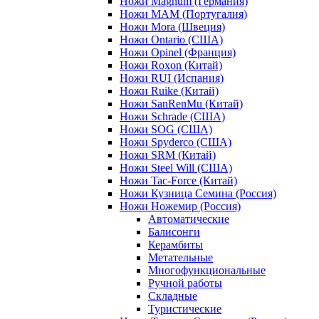
Ножи Magnum (Германия)
Ножи MAM (Португалия)
Ножи Mora (Швеция)
Ножи Ontario (США)
Ножи Opinel (Франция)
Ножи Roxon (Китай)
Ножи RUI (Испания)
Ножи Ruike (Китай)
Ножи SanRenMu (Китай)
Ножи Schrade (США)
Ножи SOG (США)
Ножи Spyderco (США)
Ножи SRM (Китай)
Ножи Steel Will (США)
Ножи Tac-Force (Китай)
Ножи Кузница Семина (Россия)
Ножи Ножемир (Россия)
Автоматические
Балисонги
Керамбиты
Метательные
Многофункциональные
Ручной работы
Складные
Туристические