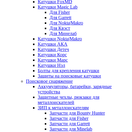
Катушки FoxMD
Катушки Magic Lab
Для Fisher
Для Garrett
Для Nokta|Makro
Для Квэст
Для Минелаб
Катушки Nokta|Makro
Катушки АКА
Катушки Детеч
Катушки Корс
Катушки Марс
Катушки Нэл
Болты для крепления катушки
Защиты на поисковые катушки
Поисковое снаряжение
Аккумуляторы, батарейки, зарядные
устройства
Защитные чехлы, рюкзаки для
металлоискателей
ЗИП к металлоискателям
Запчасти для Bounty Hunter
Запчасти для Fisher
Запчасти для Garrett
Запчасти для Minelab