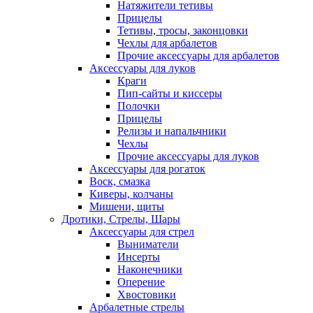
Натяжители тетивы
Прицелы
Тетивы, тросы, законцовки
Чехлы для арбалетов
Прочие аксессуары для арбалетов
Аксессуары для луков
Краги
Пип-сайты и киссеры
Полочки
Прицелы
Релизы и напальчники
Чехлы
Прочие аксессуары для луков
Аксессуары для рогаток
Воск, смазка
Киверы, колчаны
Мишени, щиты
Дротики, Стрелы, Шары
Аксессуары для стрел
Выниматели
Инсерты
Наконечники
Оперение
Хвостовики
Арбалетные стрелы