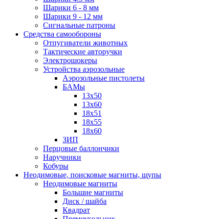
Шарики 6 - 8 мм
Шарики 9 - 12 мм
Сигнальные патроны
Средства самообороны
Отпугиватели животных
Тактические авторучки
Электрошокеры
Устройства аэрозольные
Аэрозольные пистолеты
БАМы
13х50
13х60
18х51
18х55
18х60
ЗИП
Перцовые баллончики
Наручники
Кобуры
Неодимовые, поисковые магниты, щупы
Неодимовые магниты
Большие магниты
Диск / шайба
Квадрат
Прямоугольник