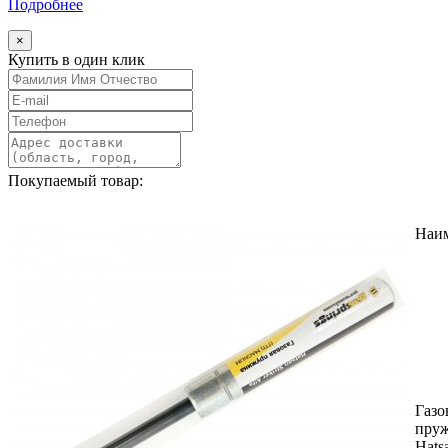
Подробнее
×
Купить в один клик
Покупаемый товар:
Наи
Газо
пру
Hats