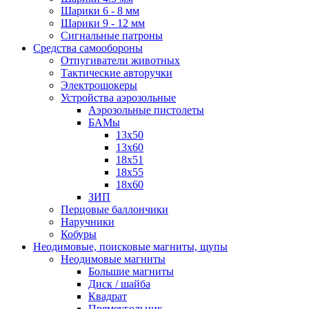
Шарики 6 - 8 мм
Шарики 9 - 12 мм
Сигнальные патроны
Средства самообороны
Отпугиватели животных
Тактические авторучки
Электрошокеры
Устройства аэрозольные
Аэрозольные пистолеты
БАМы
13х50
13х60
18х51
18х55
18х60
ЗИП
Перцовые баллончики
Наручники
Кобуры
Неодимовые, поисковые магниты, щупы
Неодимовые магниты
Большие магниты
Диск / шайба
Квадрат
Прямоугольник