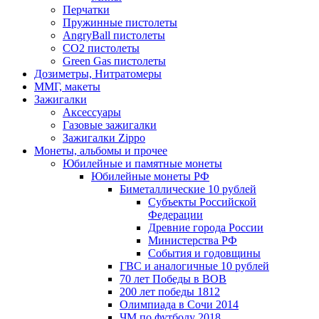
Перчатки
Пружинные пистолеты
AngryBall пистолеты
CO2 пистолеты
Green Gas пистолеты
Дозиметры, Нитратомеры
ММГ, макеты
Зажигалки
Аксессуары
Газовые зажигалки
Зажигалки Zippo
Монеты, альбомы и прочее
Юбилейные и памятные монеты
Юбилейные монеты РФ
Биметаллические 10 рублей
Субъекты Российской
Федерации
Древние города России
Министерства РФ
События и годовщины
ГВС и аналогичные 10 рублей
70 лет Победы в ВОВ
200 лет победы 1812
Олимпиада в Сочи 2014
ЧМ по футболу 2018