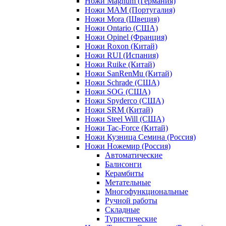
Ножи Magnum (Германия)
Ножи MAM (Португалия)
Ножи Mora (Швеция)
Ножи Ontario (США)
Ножи Opinel (Франция)
Ножи Roxon (Китай)
Ножи RUI (Испания)
Ножи Ruike (Китай)
Ножи SanRenMu (Китай)
Ножи Schrade (США)
Ножи SOG (США)
Ножи Spyderco (США)
Ножи SRM (Китай)
Ножи Steel Will (США)
Ножи Tac-Force (Китай)
Ножи Кузница Семина (Россия)
Ножи Ножемир (Россия)
Автоматические
Балисонги
Керамбиты
Метательные
Многофункциональные
Ручной работы
Складные
Туристические