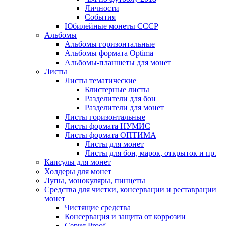
Личности
События
Юбилейные монеты СССР
Альбомы
Альбомы горизонтальные
Альбомы формата Optima
Альбомы-планшеты для монет
Листы
Листы тематические
Блистерные листы
Разделители для бон
Разделители для монет
Листы горизонтальные
Листы формата НУМИС
Листы формата ОПТИМА
Листы для монет
Листы для бон, марок, открыток и пр.
Капсулы для монет
Холдеры для монет
Лупы, монокуляры, пинцеты
Средства для чистки, консервации и реставрации
монет
Чистящие средства
Консервация и защита от коррозии
Серия Proof