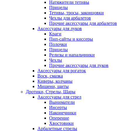
Натяжители тетивы
Прицелы
Тетивы, тросы, законцовки
Чехлы для арбалетов
Прочие аксессуары для арбалетов
Аксессуары для луков
Краги
Пип-сайты и киссеры
Полочки
Прицелы
Релизы и напальчники
Чехлы
Прочие аксессуары для луков
Аксессуары для рогаток
Воск, смазка
Киверы, колчаны
Мишени, щиты
Дротики, Стрелы, Шары
Аксессуары для стрел
Выниматели
Инсерты
Наконечники
Оперение
Хвостовики
Арбалетные стрелы