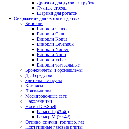
Дротики для духовых трубок
Лучные стрелы
Шарики для рогаток
Снаряжение для охоты и туризма
Бинокли
Бинокли Gamo
Бинокли Gaut
Бинокли Konus
Бинокли Levenhuk
Бинокли Norbert
Бинокли Norin
Бинокли Veber
Бинокли театральные
Бронежилеты и бронешлемы
ДЭЗ средства
Зрительные трубы
Компасы
Ложка-вилка
Маскировочные сети
Наколенники
Носки DexShell
Размер L (43-46)
Размер M (39-42)
Огниво, спички, топливо, газ
Портативные газовые плиты