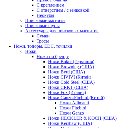
С креплением
С отверстием / с зенковкой
Неокубы
Поисковые магниты
Поисковые щупы
Аксессуары для поисковых магнитов
Сумки
Тросы
Ножи, топоры, EDC, точилки
Ножи
Ножи по бренду
Ножи Boker (Германия)
Ножи Browning (США)
Ножи Byrd (США)
Ножи CIVIVI (Китай)
Ножи Cold Steel (США)
Ножи CRKT (США)
Ножи Fox (Италия)
Ножи Ganzo-Firebird (Китай)
Ножи Adimanti
Ножи Firebird
Ножи Ganzo
Ножи HECKLER & KOCH (США)
Ножи Kershaw (США)