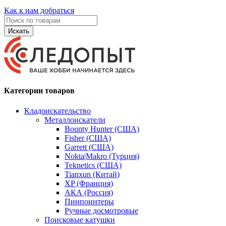
Как к нам добраться
Искать
Категории товаров
Кладоискательство
Металлоискатели
Bounty Hunter (США)
Fisher (США)
Garrett (США)
Nokta|Makro (Турция)
Teknetics (США)
Tianxun (Китай)
XP (Франция)
АКА (Россия)
Пинпоинтеры
Ручные досмотровые
Поисковые катушки