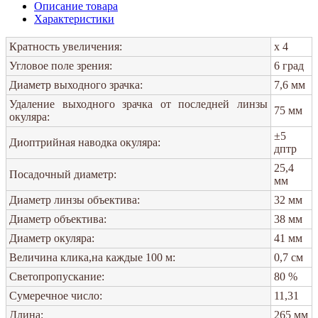
Описание товара
Характеристики
Кратность увеличения:
x 4
Угловое поле зрения:
6 град
Диаметр выходного зрачка:
7,6 мм
Удаление выходного зрачка от последней линзы
75 мм
окуляра:
±5
Диоптрийная наводка окуляра:
дптр
25,4
Посадочный диаметр:
мм
Диаметр линзы объектива:
32 мм
Диаметр объектива:
38 мм
Диаметр окуляра:
41 мм
Величина клика,на каждые 100 м:
0,7 см
Светопропускание:
80 %
Сумеречное число:
11,31
Длина:
265 мм