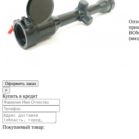
Опт
при
ВОМ
(мил
Оформить заказ
×
Купить в кредит
Покупаемый товар: