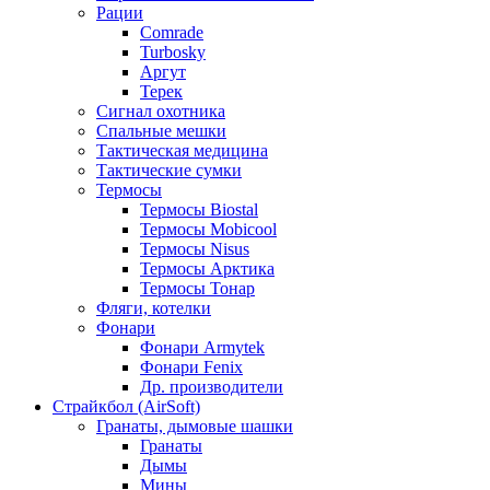
Рации
Comrade
Turbosky
Аргут
Терек
Сигнал охотника
Спальные мешки
Тактическая медицина
Тактические сумки
Термосы
Термосы Biostal
Термосы Mobicool
Термосы Nisus
Термосы Арктика
Термосы Тонар
Фляги, котелки
Фонари
Фонари Armytek
Фонари Fenix
Др. производители
Страйкбол (AirSoft)
Гранаты, дымовые шашки
Гранаты
Дымы
Мины