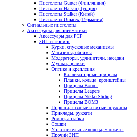
Пистолеты Gunter (Финляндия)
Пистолеты Hatsan (Турция)
Пистолеты Stalker (Китай)
Пистолеты Umarex (Германия)
Сигнальные пистолеты
Аксессуары для пневматики
Аксессуары для PCP
ЗИП и тюнинг
Курки, спусковые механизмы
Магазины, обоймы
Модераторы, удлинители, насадки
Мушки, целики
Оптика и крепления
Коллиматорные прицелы
Планки, кольца, кронштейны
Прицелы Borner
Прицелы Leapers
Прицелы Nikko Stirling
Прицелы ВОМЗ
Поршни, газовые и витые пружины
Приклады, рукояти
Ремни, антабки
Сошки
Уплотнительные кольца, манжеты
Прочий ЗИП