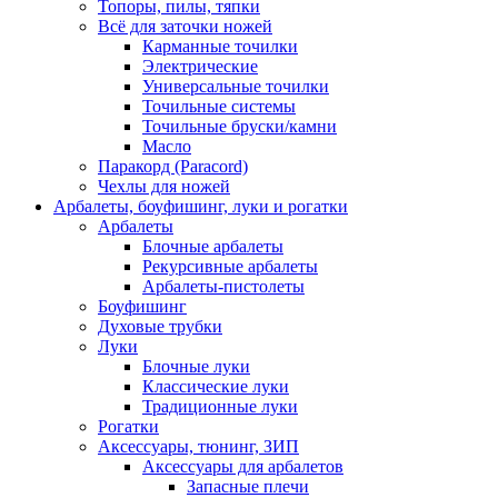
Топоры, пилы, тяпки
Всё для заточки ножей
Карманные точилки
Электрические
Универсальные точилки
Точильные системы
Точильные бруски/камни
Масло
Паракорд (Paracord)
Чехлы для ножей
Арбалеты, боуфишинг, луки и рогатки
Арбалеты
Блочные арбалеты
Рекурсивные арбалеты
Арбалеты-пистолеты
Боуфишинг
Духовые трубки
Луки
Блочные луки
Классические луки
Традиционные луки
Рогатки
Аксессуары, тюнинг, ЗИП
Аксессуары для арбалетов
Запасные плечи