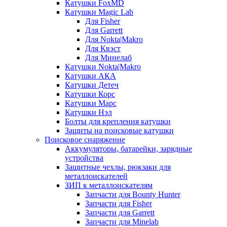
Катушки FoxMD
Катушки Magic Lab
Для Fisher
Для Garrett
Для Nokta|Makro
Для Квэст
Для Минелаб
Катушки Nokta|Makro
Катушки АКА
Катушки Детеч
Катушки Корс
Катушки Марс
Катушки Нэл
Болты для крепления катушки
Защиты на поисковые катушки
Поисковое снаряжение
Аккумуляторы, батарейки, зарядные
устройства
Защитные чехлы, рюкзаки для
металлоискателей
ЗИП к металлоискателям
Запчасти для Bounty Hunter
Запчасти для Fisher
Запчасти для Garrett
Запчасти для Minelab