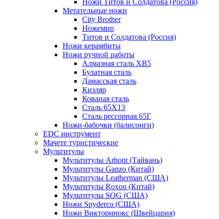
Ножи Титов и Солдатова (Россия)
Метательные ножи
City Brother
Ножемир
Титов и Солдатова (Россия)
Ножи керамбиты
Ножи ручной работы
Алмазная сталь ХВ5
Булатная сталь
Дамасская сталь
Кизляр
Кованая сталь
Сталь 65Х13
Сталь рессорная 65Г
Ножи-бабочки (балисонги)
EDC инструмент
Мачете туристические
Мультитулы
Мультитулы Arhont (Тайвань)
Мультитулы Ganzo (Китай)
Мультитулы Leatherman (США)
Мультитулы Roxon (Китай)
Мультитулы SOG (США)
Ножи Spyderco (США)
Ножи Викторинокс (Швейцария)