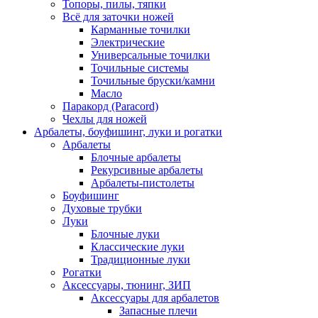
Топоры, пилы, тяпки
Всё для заточки ножей
Карманные точилки
Электрические
Универсальные точилки
Точильные системы
Точильные бруски/камни
Масло
Паракорд (Paracord)
Чехлы для ножей
Арбалеты, боуфишинг, луки и рогатки
Арбалеты
Блочные арбалеты
Рекурсивные арбалеты
Арбалеты-пистолеты
Боуфишинг
Духовые трубки
Луки
Блочные луки
Классические луки
Традиционные луки
Рогатки
Аксессуары, тюнинг, ЗИП
Аксессуары для арбалетов
Запасные плечи