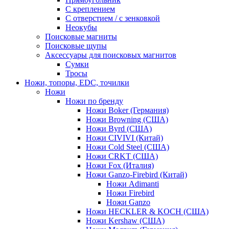
С креплением
С отверстием / с зенковкой
Неокубы
Поисковые магниты
Поисковые щупы
Аксессуары для поисковых магнитов
Сумки
Тросы
Ножи, топоры, EDC, точилки
Ножи
Ножи по бренду
Ножи Boker (Германия)
Ножи Browning (США)
Ножи Byrd (США)
Ножи CIVIVI (Китай)
Ножи Cold Steel (США)
Ножи CRKT (США)
Ножи Fox (Италия)
Ножи Ganzo-Firebird (Китай)
Ножи Adimanti
Ножи Firebird
Ножи Ganzo
Ножи HECKLER & KOCH (США)
Ножи Kershaw (США)