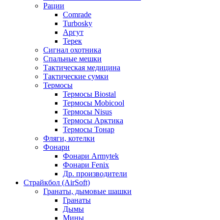
Рации
Comrade
Turbosky
Аргут
Терек
Сигнал охотника
Спальные мешки
Тактическая медицина
Тактические сумки
Термосы
Термосы Biostal
Термосы Mobicool
Термосы Nisus
Термосы Арктика
Термосы Тонар
Фляги, котелки
Фонари
Фонари Armytek
Фонари Fenix
Др. производители
Страйкбол (AirSoft)
Гранаты, дымовые шашки
Гранаты
Дымы
Мины