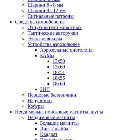
Шарики 6 - 8 мм
Шарики 9 - 12 мм
Сигнальные патроны
Средства самообороны
Отпугиватели животных
Тактические авторучки
Электрошокеры
Устройства аэрозольные
Аэрозольные пистолеты
БАМы
13х50
13х60
18х51
18х55
18х60
ЗИП
Перцовые баллончики
Наручники
Кобуры
Неодимовые, поисковые магниты, щупы
Неодимовые магниты
Большие магниты
Диск / шайба
Квадрат
Прямоугольник