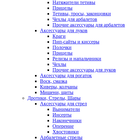
Натяжители тетивы
Прицелы
Тетивы, тросы, законцовки
Чехлы для арбалетов
Прочие аксессуары для арбалетов
Аксессуары для луков
Краги
Пип-сайты и киссеры
Полочки
Прицелы
Релизы и напальчники
Чехлы
Прочие аксессуары для луков
Аксессуары для рогаток
Воск, смазка
Киверы, колчаны
Мишени, щиты
Дротики, Стрелы, Шары
Аксессуары для стрел
Выниматели
Инсерты
Наконечники
Оперение
Хвостовики
Арбалетные стрелы