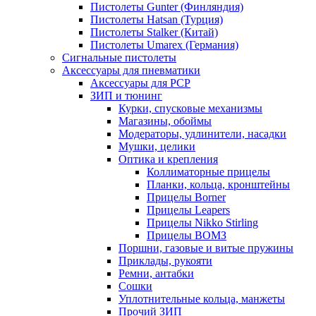
Пистолеты Gunter (Финляндия)
Пистолеты Hatsan (Турция)
Пистолеты Stalker (Китай)
Пистолеты Umarex (Германия)
Сигнальные пистолеты
Аксессуары для пневматики
Аксессуары для PCP
ЗИП и тюнинг
Курки, спусковые механизмы
Магазины, обоймы
Модераторы, удлинители, насадки
Мушки, целики
Оптика и крепления
Коллиматорные прицелы
Планки, кольца, кронштейны
Прицелы Borner
Прицелы Leapers
Прицелы Nikko Stirling
Прицелы ВОМЗ
Поршни, газовые и витые пружины
Приклады, рукояти
Ремни, антабки
Сошки
Уплотнительные кольца, манжеты
Прочий ЗИП