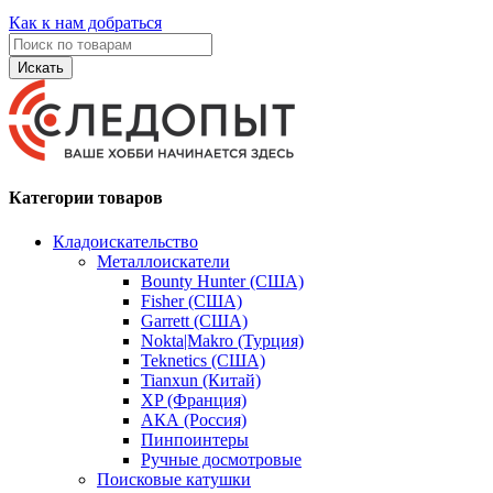
Как к нам добраться
Искать
Категории товаров
Кладоискательство
Металлоискатели
Bounty Hunter (США)
Fisher (США)
Garrett (США)
Nokta|Makro (Турция)
Teknetics (США)
Tianxun (Китай)
XP (Франция)
АКА (Россия)
Пинпоинтеры
Ручные досмотровые
Поисковые катушки