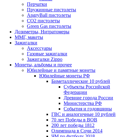
Перчатки
Пружинные пистолеты
AngryBall пистолеты
CO2 пистолеты
Green Gas пистолеты
Дозиметры, Нитратомеры
ММГ, макеты
Зажигалки
Аксессуары
Газовые зажигалки
Зажигалки Zippo
Монеты, альбомы и прочее
Юбилейные и памятные монеты
Юбилейные монеты РФ
Биметаллические 10 рублей
Субъекты Российской
Федерации
Древние города России
Министерства РФ
События и годовщины
ГВС и аналогичные 10 рублей
70 лет Победы в ВОВ
200 лет победы 1812
Олимпиада в Сочи 2014
ЧМ по футболу 2018