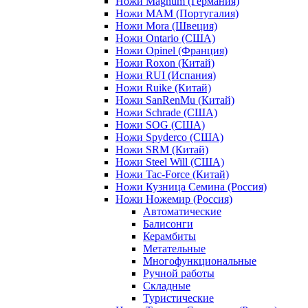
Ножи Magnum (Германия)
Ножи MAM (Португалия)
Ножи Mora (Швеция)
Ножи Ontario (США)
Ножи Opinel (Франция)
Ножи Roxon (Китай)
Ножи RUI (Испания)
Ножи Ruike (Китай)
Ножи SanRenMu (Китай)
Ножи Schrade (США)
Ножи SOG (США)
Ножи Spyderco (США)
Ножи SRM (Китай)
Ножи Steel Will (США)
Ножи Tac-Force (Китай)
Ножи Кузница Семина (Россия)
Ножи Ножемир (Россия)
Автоматические
Балисонги
Керамбиты
Метательные
Многофункциональные
Ручной работы
Складные
Туристические