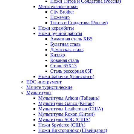
Ножи Титов и Солдатова (Россия)
Метательные ножи
City Brother
Ножемир
Титов и Солдатова (Россия)
Ножи керамбиты
Ножи ручной работы
Алмазная сталь ХВ5
Булатная сталь
Дамасская сталь
Кизляр
Кованая сталь
Сталь 65Х13
Сталь рессорная 65Г
Ножи-бабочки (балисонги)
EDC инструмент
Мачете туристические
Мультитулы
Мультитулы Arhont (Тайвань)
Мультитулы Ganzo (Китай)
Мультитулы Leatherman (США)
Мультитулы Roxon (Китай)
Мультитулы SOG (США)
Ножи Spyderco (США)
Ножи Викторинокс (Швейцария)