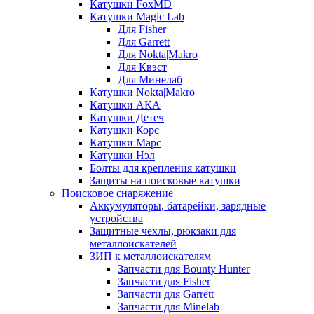
Катушки FoxMD
Катушки Magic Lab
Для Fisher
Для Garrett
Для Nokta|Makro
Для Квэст
Для Минелаб
Катушки Nokta|Makro
Катушки АКА
Катушки Детеч
Катушки Корс
Катушки Марс
Катушки Нэл
Болты для крепления катушки
Защиты на поисковые катушки
Поисковое снаряжение
Аккумуляторы, батарейки, зарядные
устройства
Защитные чехлы, рюкзаки для
металлоискателей
ЗИП к металлоискателям
Запчасти для Bounty Hunter
Запчасти для Fisher
Запчасти для Garrett
Запчасти для Minelab