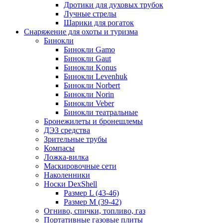
Дротики для духовых трубок
Лучные стрелы
Шарики для рогаток
Снаряжение для охоты и туризма
Бинокли
Бинокли Gamo
Бинокли Gaut
Бинокли Konus
Бинокли Levenhuk
Бинокли Norbert
Бинокли Norin
Бинокли Veber
Бинокли театральные
Бронежилеты и бронешлемы
ДЭЗ средства
Зрительные трубы
Компасы
Ложка-вилка
Маскировочные сети
Наколенники
Носки DexShell
Размер L (43-46)
Размер M (39-42)
Огниво, спички, топливо, газ
Портативные газовые плиты