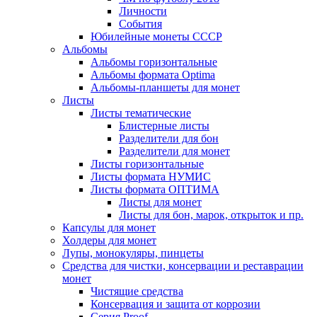
Личности
События
Юбилейные монеты СССР
Альбомы
Альбомы горизонтальные
Альбомы формата Optima
Альбомы-планшеты для монет
Листы
Листы тематические
Блистерные листы
Разделители для бон
Разделители для монет
Листы горизонтальные
Листы формата НУМИС
Листы формата ОПТИМА
Листы для монет
Листы для бон, марок, открыток и пр.
Капсулы для монет
Холдеры для монет
Лупы, монокуляры, пинцеты
Средства для чистки, консервации и реставрации
монет
Чистящие средства
Консервация и защита от коррозии
Серия Proof