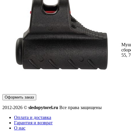
Муш
сбор
55, 7
Оформить заказ
2012-2026 ©
sledopytorel.ru
Все права защищены
Оплата и доставка
Гарантия и возврат
О нас