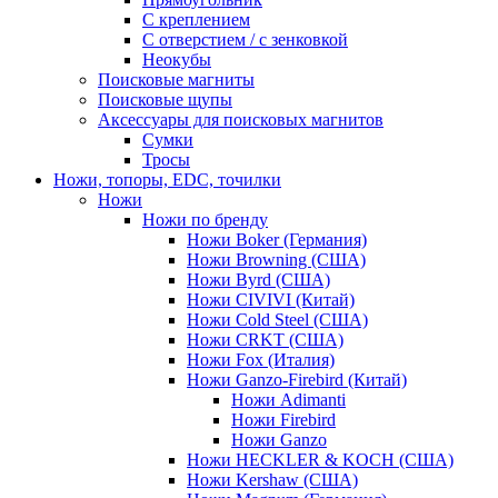
С креплением
С отверстием / с зенковкой
Неокубы
Поисковые магниты
Поисковые щупы
Аксессуары для поисковых магнитов
Сумки
Тросы
Ножи, топоры, EDC, точилки
Ножи
Ножи по бренду
Ножи Boker (Германия)
Ножи Browning (США)
Ножи Byrd (США)
Ножи CIVIVI (Китай)
Ножи Cold Steel (США)
Ножи CRKT (США)
Ножи Fox (Италия)
Ножи Ganzo-Firebird (Китай)
Ножи Adimanti
Ножи Firebird
Ножи Ganzo
Ножи HECKLER & KOCH (США)
Ножи Kershaw (США)