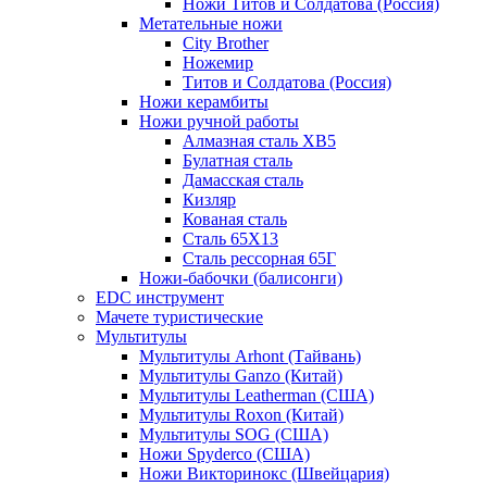
Ножи Титов и Солдатова (Россия)
Метательные ножи
City Brother
Ножемир
Титов и Солдатова (Россия)
Ножи керамбиты
Ножи ручной работы
Алмазная сталь ХВ5
Булатная сталь
Дамасская сталь
Кизляр
Кованая сталь
Сталь 65Х13
Сталь рессорная 65Г
Ножи-бабочки (балисонги)
EDC инструмент
Мачете туристические
Мультитулы
Мультитулы Arhont (Тайвань)
Мультитулы Ganzo (Китай)
Мультитулы Leatherman (США)
Мультитулы Roxon (Китай)
Мультитулы SOG (США)
Ножи Spyderco (США)
Ножи Викторинокс (Швейцария)