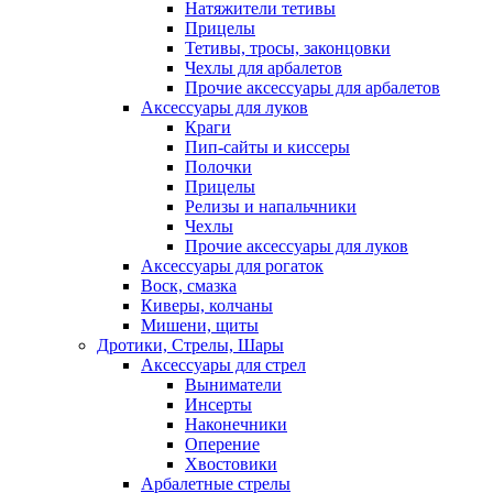
Натяжители тетивы
Прицелы
Тетивы, тросы, законцовки
Чехлы для арбалетов
Прочие аксессуары для арбалетов
Аксессуары для луков
Краги
Пип-сайты и киссеры
Полочки
Прицелы
Релизы и напальчники
Чехлы
Прочие аксессуары для луков
Аксессуары для рогаток
Воск, смазка
Киверы, колчаны
Мишени, щиты
Дротики, Стрелы, Шары
Аксессуары для стрел
Выниматели
Инсерты
Наконечники
Оперение
Хвостовики
Арбалетные стрелы