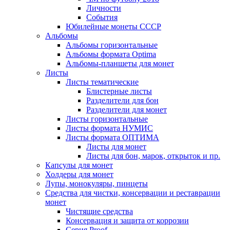
Личности
События
Юбилейные монеты СССР
Альбомы
Альбомы горизонтальные
Альбомы формата Optima
Альбомы-планшеты для монет
Листы
Листы тематические
Блистерные листы
Разделители для бон
Разделители для монет
Листы горизонтальные
Листы формата НУМИС
Листы формата ОПТИМА
Листы для монет
Листы для бон, марок, открыток и пр.
Капсулы для монет
Холдеры для монет
Лупы, монокуляры, пинцеты
Средства для чистки, консервации и реставрации
монет
Чистящие средства
Консервация и защита от коррозии
Серия Proof