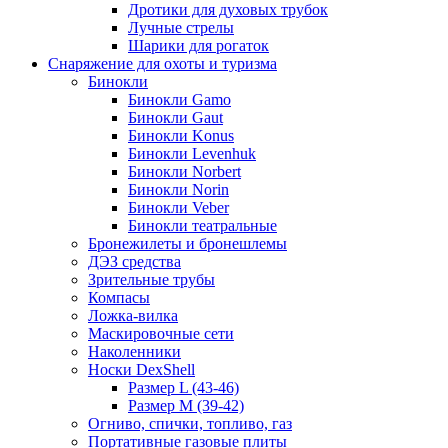
Дротики для духовых трубок
Лучные стрелы
Шарики для рогаток
Снаряжение для охоты и туризма
Бинокли
Бинокли Gamo
Бинокли Gaut
Бинокли Konus
Бинокли Levenhuk
Бинокли Norbert
Бинокли Norin
Бинокли Veber
Бинокли театральные
Бронежилеты и бронешлемы
ДЭЗ средства
Зрительные трубы
Компасы
Ложка-вилка
Маскировочные сети
Наколенники
Носки DexShell
Размер L (43-46)
Размер M (39-42)
Огниво, спички, топливо, газ
Портативные газовые плиты