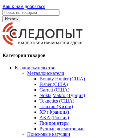
Как к нам добраться
Искать
Категории товаров
Кладоискательство
Металлоискатели
Bounty Hunter (США)
Fisher (США)
Garrett (США)
Nokta|Makro (Турция)
Teknetics (США)
Tianxun (Китай)
XP (Франция)
АКА (Россия)
Пинпоинтеры
Ручные досмотровые
Поисковые катушки