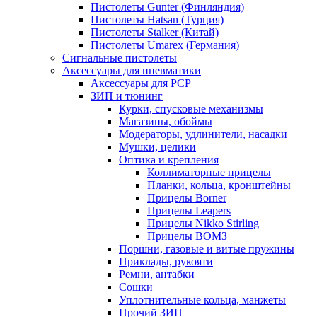
Пистолеты Gunter (Финляндия)
Пистолеты Hatsan (Турция)
Пистолеты Stalker (Китай)
Пистолеты Umarex (Германия)
Сигнальные пистолеты
Аксессуары для пневматики
Аксессуары для PCP
ЗИП и тюнинг
Курки, спусковые механизмы
Магазины, обоймы
Модераторы, удлинители, насадки
Мушки, целики
Оптика и крепления
Коллиматорные прицелы
Планки, кольца, кронштейны
Прицелы Borner
Прицелы Leapers
Прицелы Nikko Stirling
Прицелы ВОМЗ
Поршни, газовые и витые пружины
Приклады, рукояти
Ремни, антабки
Сошки
Уплотнительные кольца, манжеты
Прочий ЗИП