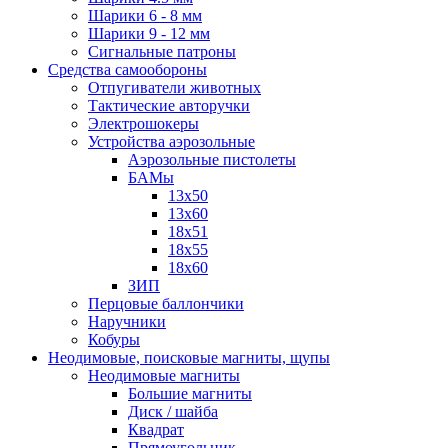
Шарики 6 - 8 мм
Шарики 9 - 12 мм
Сигнальные патроны
Средства самообороны
Отпугиватели животных
Тактические авторучки
Электрошокеры
Устройства аэрозольные
Аэрозольные пистолеты
БАМы
13х50
13х60
18х51
18х55
18х60
ЗИП
Перцовые баллончики
Наручники
Кобуры
Неодимовые, поисковые магниты, щупы
Неодимовые магниты
Большие магниты
Диск / шайба
Квадрат
Прямоугольник