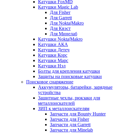
Катушки FoxMD
Катушки Magic Lab
Для Fisher
Для Garrett
Для Nokta|Makro
Для Квэст
Для Минелаб
Катушки Nokta|Makro
Катушки АКА
Катушки Детеч
Катушки Корс
Катушки Марс
Катушки Нэл
Болты для крепления катушки
Защиты на поисковые катушки
Поисковое снаряжение
Аккумуляторы, батарейки, зарядные
устройства
Защитные чехлы, рюкзаки для
металлоискателей
ЗИП к металлоискателям
Запчасти для Bounty Hunter
Запчасти для Fisher
Запчасти для Garrett
Запчасти для Minelab