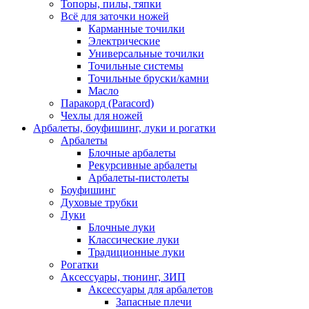
Топоры, пилы, тяпки
Всё для заточки ножей
Карманные точилки
Электрические
Универсальные точилки
Точильные системы
Точильные бруски/камни
Масло
Паракорд (Paracord)
Чехлы для ножей
Арбалеты, боуфишинг, луки и рогатки
Арбалеты
Блочные арбалеты
Рекурсивные арбалеты
Арбалеты-пистолеты
Боуфишинг
Духовые трубки
Луки
Блочные луки
Классические луки
Традиционные луки
Рогатки
Аксессуары, тюнинг, ЗИП
Аксессуары для арбалетов
Запасные плечи