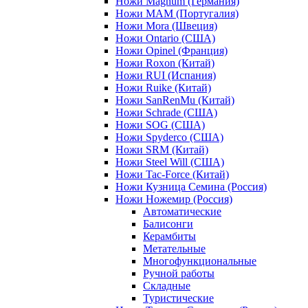
Ножи Magnum (Германия)
Ножи MAM (Португалия)
Ножи Mora (Швеция)
Ножи Ontario (США)
Ножи Opinel (Франция)
Ножи Roxon (Китай)
Ножи RUI (Испания)
Ножи Ruike (Китай)
Ножи SanRenMu (Китай)
Ножи Schrade (США)
Ножи SOG (США)
Ножи Spyderco (США)
Ножи SRM (Китай)
Ножи Steel Will (США)
Ножи Tac-Force (Китай)
Ножи Кузница Семина (Россия)
Ножи Ножемир (Россия)
Автоматические
Балисонги
Керамбиты
Метательные
Многофункциональные
Ручной работы
Складные
Туристические