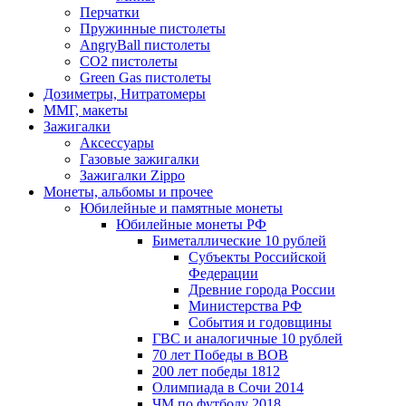
Перчатки
Пружинные пистолеты
AngryBall пистолеты
CO2 пистолеты
Green Gas пистолеты
Дозиметры, Нитратомеры
ММГ, макеты
Зажигалки
Аксессуары
Газовые зажигалки
Зажигалки Zippo
Монеты, альбомы и прочее
Юбилейные и памятные монеты
Юбилейные монеты РФ
Биметаллические 10 рублей
Субъекты Российской
Федерации
Древние города России
Министерства РФ
События и годовщины
ГВС и аналогичные 10 рублей
70 лет Победы в ВОВ
200 лет победы 1812
Олимпиада в Сочи 2014
ЧМ по футболу 2018