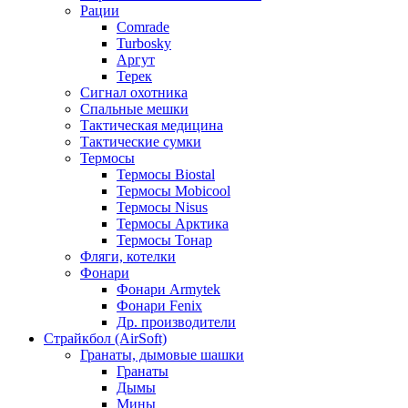
Рации
Comrade
Turbosky
Аргут
Терек
Сигнал охотника
Спальные мешки
Тактическая медицина
Тактические сумки
Термосы
Термосы Biostal
Термосы Mobicool
Термосы Nisus
Термосы Арктика
Термосы Тонар
Фляги, котелки
Фонари
Фонари Armytek
Фонари Fenix
Др. производители
Страйкбол (AirSoft)
Гранаты, дымовые шашки
Гранаты
Дымы
Мины