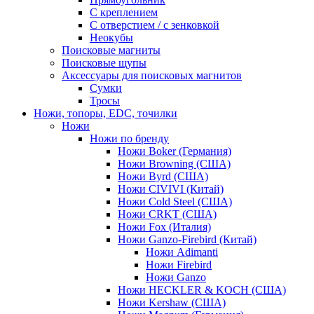
С креплением
С отверстием / с зенковкой
Неокубы
Поисковые магниты
Поисковые щупы
Аксессуары для поисковых магнитов
Сумки
Тросы
Ножи, топоры, EDC, точилки
Ножи
Ножи по бренду
Ножи Boker (Германия)
Ножи Browning (США)
Ножи Byrd (США)
Ножи CIVIVI (Китай)
Ножи Cold Steel (США)
Ножи CRKT (США)
Ножи Fox (Италия)
Ножи Ganzo-Firebird (Китай)
Ножи Adimanti
Ножи Firebird
Ножи Ganzo
Ножи HECKLER & KOCH (США)
Ножи Kershaw (США)