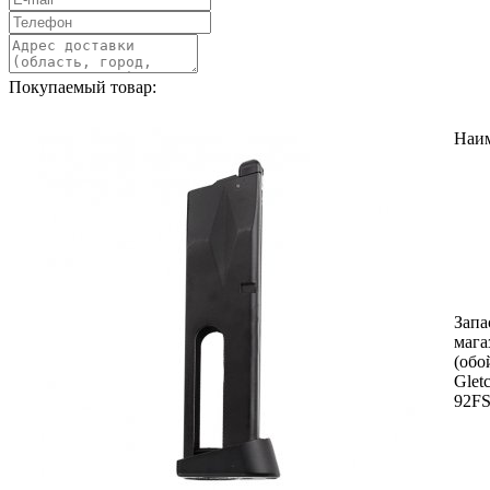
Покупаемый товар:
Наи
Запа
мага
(обо
Glet
92FS