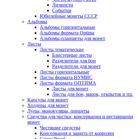
Личности
События
Юбилейные монеты СССР
Альбомы
Альбомы горизонтальные
Альбомы формата Optima
Альбомы-планшеты для монет
Листы
Листы тематические
Блистерные листы
Разделители для бон
Разделители для монет
Листы горизонтальные
Листы формата НУМИС
Листы формата ОПТИМА
Листы для монет
Листы для бон, марок, открыток и пр.
Капсулы для монет
Холдеры для монет
Лупы, монокуляры, пинцеты
Средства для чистки, консервации и реставрации
монет
Чистящие средства
Консервация и защита от коррозии
Серия Proof