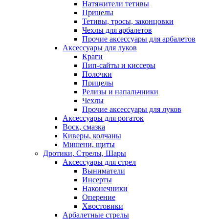
Натяжители тетивы
Прицелы
Тетивы, тросы, законцовки
Чехлы для арбалетов
Прочие аксессуары для арбалетов
Аксессуары для луков
Краги
Пип-сайты и киссеры
Полочки
Прицелы
Релизы и напальчники
Чехлы
Прочие аксессуары для луков
Аксессуары для рогаток
Воск, смазка
Киверы, колчаны
Мишени, щиты
Дротики, Стрелы, Шары
Аксессуары для стрел
Выниматели
Инсерты
Наконечники
Оперение
Хвостовики
Арбалетные стрелы