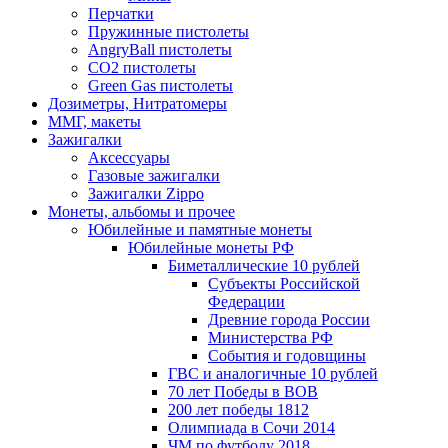
Перчатки
Пружинные пистолеты
AngryBall пистолеты
CO2 пистолеты
Green Gas пистолеты
Дозиметры, Нитратомеры
ММГ, макеты
Зажигалки
Аксессуары
Газовые зажигалки
Зажигалки Zippo
Монеты, альбомы и прочее
Юбилейные и памятные монеты
Юбилейные монеты РФ
Биметаллические 10 рублей
Субъекты Российской
Федерации
Древние города России
Министерства РФ
События и годовщины
ГВС и аналогичные 10 рублей
70 лет Победы в ВОВ
200 лет победы 1812
Олимпиада в Сочи 2014
ЧМ по футболу 2018