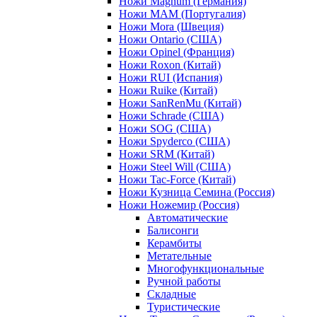
Ножи Magnum (Германия)
Ножи MAM (Португалия)
Ножи Mora (Швеция)
Ножи Ontario (США)
Ножи Opinel (Франция)
Ножи Roxon (Китай)
Ножи RUI (Испания)
Ножи Ruike (Китай)
Ножи SanRenMu (Китай)
Ножи Schrade (США)
Ножи SOG (США)
Ножи Spyderco (США)
Ножи SRM (Китай)
Ножи Steel Will (США)
Ножи Tac-Force (Китай)
Ножи Кузница Семина (Россия)
Ножи Ножемир (Россия)
Автоматические
Балисонги
Керамбиты
Метательные
Многофункциональные
Ручной работы
Складные
Туристические