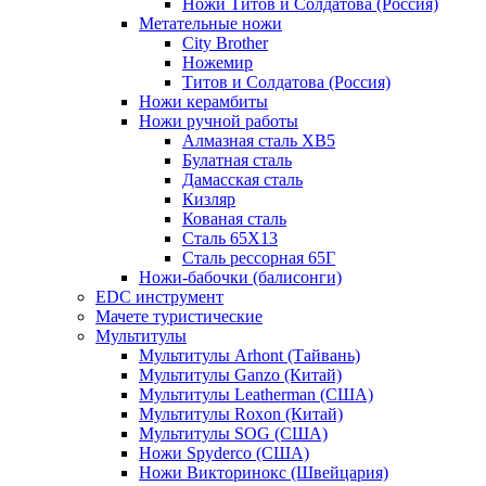
Ножи Титов и Солдатова (Россия)
Метательные ножи
City Brother
Ножемир
Титов и Солдатова (Россия)
Ножи керамбиты
Ножи ручной работы
Алмазная сталь ХВ5
Булатная сталь
Дамасская сталь
Кизляр
Кованая сталь
Сталь 65Х13
Сталь рессорная 65Г
Ножи-бабочки (балисонги)
EDC инструмент
Мачете туристические
Мультитулы
Мультитулы Arhont (Тайвань)
Мультитулы Ganzo (Китай)
Мультитулы Leatherman (США)
Мультитулы Roxon (Китай)
Мультитулы SOG (США)
Ножи Spyderco (США)
Ножи Викторинокс (Швейцария)