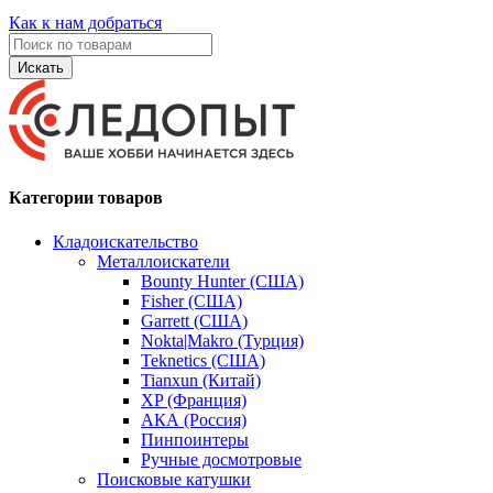
Как к нам добраться
Искать
Категории товаров
Кладоискательство
Металлоискатели
Bounty Hunter (США)
Fisher (США)
Garrett (США)
Nokta|Makro (Турция)
Teknetics (США)
Tianxun (Китай)
XP (Франция)
АКА (Россия)
Пинпоинтеры
Ручные досмотровые
Поисковые катушки