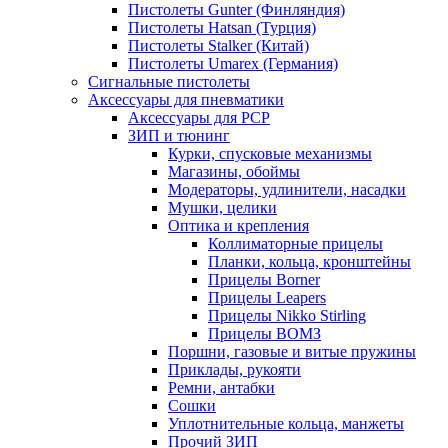
Пистолеты Gunter (Финляндия)
Пистолеты Hatsan (Турция)
Пистолеты Stalker (Китай)
Пистолеты Umarex (Германия)
Сигнальные пистолеты
Аксессуары для пневматики
Аксессуары для PCP
ЗИП и тюнинг
Курки, спусковые механизмы
Магазины, обоймы
Модераторы, удлинители, насадки
Мушки, целики
Оптика и крепления
Коллиматорные прицелы
Планки, кольца, кронштейны
Прицелы Borner
Прицелы Leapers
Прицелы Nikko Stirling
Прицелы ВОМЗ
Поршни, газовые и витые пружины
Приклады, рукояти
Ремни, антабки
Сошки
Уплотнительные кольца, манжеты
Прочий ЗИП