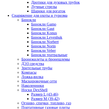
Дротики для духовых трубок
Лучные стрелы
Шарики для рогаток
Снаряжение для охоты и туризма
Бинокли
Бинокли Gamo
Бинокли Gaut
Бинокли Konus
Бинокли Levenhuk
Бинокли Norbert
Бинокли Norin
Бинокли Veber
Бинокли театральные
Бронежилеты и бронешлемы
ДЭЗ средства
Зрительные трубы
Компасы
Ложка-вилка
Маскировочные сети
Наколенники
Носки DexShell
Размер L (43-46)
Размер M (39-42)
Огниво, спички, топливо, газ
Портативные газовые плиты