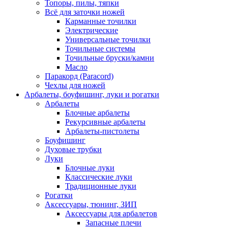
Топоры, пилы, тяпки
Всё для заточки ножей
Карманные точилки
Электрические
Универсальные точилки
Точильные системы
Точильные бруски/камни
Масло
Паракорд (Paracord)
Чехлы для ножей
Арбалеты, боуфишинг, луки и рогатки
Арбалеты
Блочные арбалеты
Рекурсивные арбалеты
Арбалеты-пистолеты
Боуфишинг
Духовые трубки
Луки
Блочные луки
Классические луки
Традиционные луки
Рогатки
Аксессуары, тюнинг, ЗИП
Аксессуары для арбалетов
Запасные плечи