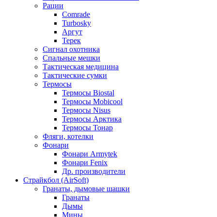
Рации
Comrade
Turbosky
Аргут
Терек
Сигнал охотника
Спальные мешки
Тактическая медицина
Тактические сумки
Термосы
Термосы Biostal
Термосы Mobicool
Термосы Nisus
Термосы Арктика
Термосы Тонар
Фляги, котелки
Фонари
Фонари Armytek
Фонари Fenix
Др. производители
Страйкбол (AirSoft)
Гранаты, дымовые шашки
Гранаты
Дымы
Мины