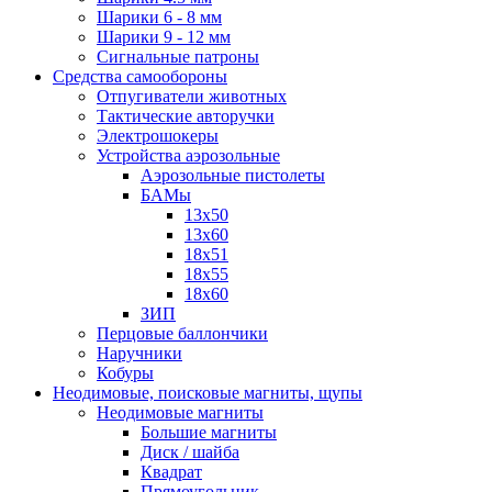
Шарики 6 - 8 мм
Шарики 9 - 12 мм
Сигнальные патроны
Средства самообороны
Отпугиватели животных
Тактические авторучки
Электрошокеры
Устройства аэрозольные
Аэрозольные пистолеты
БАМы
13х50
13х60
18х51
18х55
18х60
ЗИП
Перцовые баллончики
Наручники
Кобуры
Неодимовые, поисковые магниты, щупы
Неодимовые магниты
Большие магниты
Диск / шайба
Квадрат
Прямоугольник