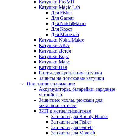
Катушки FoxMD
Катушки Magic Lab
Для Fisher
Для Garrett
Для Nokta|Makro
Для Квэст
Для Минелаб
Катушки Nokta|Makro
Катушки АКА
Катушки Детеч
Катушки Корс
Катушки Марс
Катушки Нэл
Болты для крепления катушки
Защиты на поисковые катушки
Поисковое снаряжение
Аккумуляторы, батарейки, зарядные
устройства
Защитные чехлы, рюкзаки для
металлоискателей
ЗИП к металлоискателям
Запчасти для Bounty Hunter
Запчасти для Fisher
Запчасти для Garrett
Запчасти для Minelab