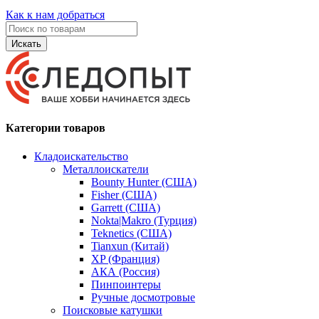
Как к нам добраться
Искать
Категории товаров
Кладоискательство
Металлоискатели
Bounty Hunter (США)
Fisher (США)
Garrett (США)
Nokta|Makro (Турция)
Teknetics (США)
Tianxun (Китай)
XP (Франция)
АКА (Россия)
Пинпоинтеры
Ручные досмотровые
Поисковые катушки