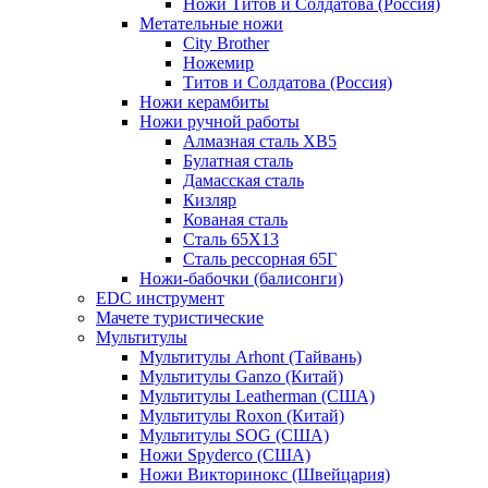
Ножи Титов и Солдатова (Россия)
Метательные ножи
City Brother
Ножемир
Титов и Солдатова (Россия)
Ножи керамбиты
Ножи ручной работы
Алмазная сталь ХВ5
Булатная сталь
Дамасская сталь
Кизляр
Кованая сталь
Сталь 65Х13
Сталь рессорная 65Г
Ножи-бабочки (балисонги)
EDC инструмент
Мачете туристические
Мультитулы
Мультитулы Arhont (Тайвань)
Мультитулы Ganzo (Китай)
Мультитулы Leatherman (США)
Мультитулы Roxon (Китай)
Мультитулы SOG (США)
Ножи Spyderco (США)
Ножи Викторинокс (Швейцария)