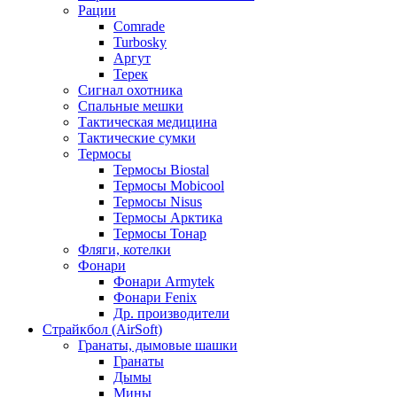
Рации
Comrade
Turbosky
Аргут
Терек
Сигнал охотника
Спальные мешки
Тактическая медицина
Тактические сумки
Термосы
Термосы Biostal
Термосы Mobicool
Термосы Nisus
Термосы Арктика
Термосы Тонар
Фляги, котелки
Фонари
Фонари Armytek
Фонари Fenix
Др. производители
Страйкбол (AirSoft)
Гранаты, дымовые шашки
Гранаты
Дымы
Мины