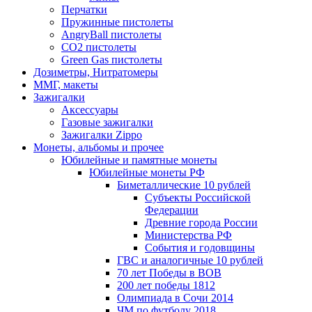
Перчатки
Пружинные пистолеты
AngryBall пистолеты
CO2 пистолеты
Green Gas пистолеты
Дозиметры, Нитратомеры
ММГ, макеты
Зажигалки
Аксессуары
Газовые зажигалки
Зажигалки Zippo
Монеты, альбомы и прочее
Юбилейные и памятные монеты
Юбилейные монеты РФ
Биметаллические 10 рублей
Субъекты Российской
Федерации
Древние города России
Министерства РФ
События и годовщины
ГВС и аналогичные 10 рублей
70 лет Победы в ВОВ
200 лет победы 1812
Олимпиада в Сочи 2014
ЧМ по футболу 2018