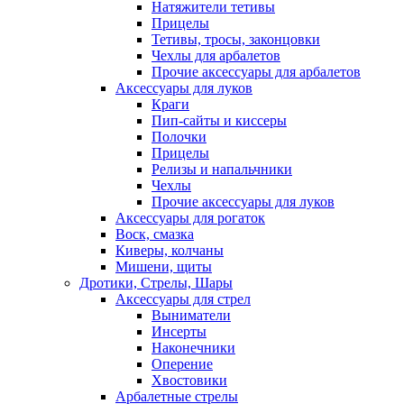
Натяжители тетивы
Прицелы
Тетивы, тросы, законцовки
Чехлы для арбалетов
Прочие аксессуары для арбалетов
Аксессуары для луков
Краги
Пип-сайты и киссеры
Полочки
Прицелы
Релизы и напальчники
Чехлы
Прочие аксессуары для луков
Аксессуары для рогаток
Воск, смазка
Киверы, колчаны
Мишени, щиты
Дротики, Стрелы, Шары
Аксессуары для стрел
Выниматели
Инсерты
Наконечники
Оперение
Хвостовики
Арбалетные стрелы