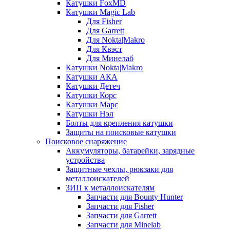
Катушки FoxMD
Катушки Magic Lab
Для Fisher
Для Garrett
Для Nokta|Makro
Для Квэст
Для Минелаб
Катушки Nokta|Makro
Катушки АКА
Катушки Детеч
Катушки Корс
Катушки Марс
Катушки Нэл
Болты для крепления катушки
Защиты на поисковые катушки
Поисковое снаряжение
Аккумуляторы, батарейки, зарядные
устройства
Защитные чехлы, рюкзаки для
металлоискателей
ЗИП к металлоискателям
Запчасти для Bounty Hunter
Запчасти для Fisher
Запчасти для Garrett
Запчасти для Minelab