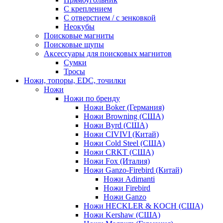
С креплением
С отверстием / с зенковкой
Неокубы
Поисковые магниты
Поисковые щупы
Аксессуары для поисковых магнитов
Сумки
Тросы
Ножи, топоры, EDC, точилки
Ножи
Ножи по бренду
Ножи Boker (Германия)
Ножи Browning (США)
Ножи Byrd (США)
Ножи CIVIVI (Китай)
Ножи Cold Steel (США)
Ножи CRKT (США)
Ножи Fox (Италия)
Ножи Ganzo-Firebird (Китай)
Ножи Adimanti
Ножи Firebird
Ножи Ganzo
Ножи HECKLER & KOCH (США)
Ножи Kershaw (США)