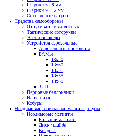
Шарики 6 - 8 мм
Шарики 9 - 12 мм
Сигнальные патроны
Средства самообороны
Отпугиватели животных
Тактические авторучки
Электрошокеры
Устройства аэрозольные
Аэрозольные пистолеты
БАМы
13х50
13х60
18х51
18х55
18х60
ЗИП
Перцовые баллончики
Наручники
Кобуры
Неодимовые, поисковые магниты, щупы
Неодимовые магниты
Большие магниты
Диск / шайба
Квадрат
Прямоугольник