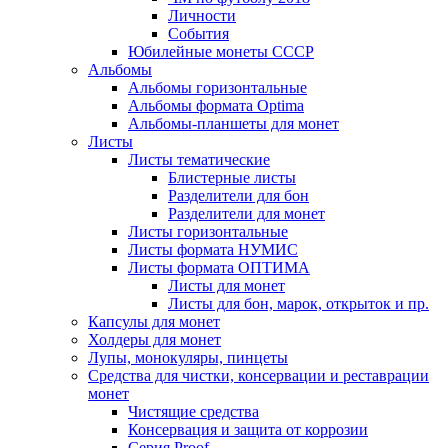
Личности
События
Юбилейные монеты СССР
Альбомы
Альбомы горизонтальные
Альбомы формата Optima
Альбомы-планшеты для монет
Листы
Листы тематические
Блистерные листы
Разделители для бон
Разделители для монет
Листы горизонтальные
Листы формата НУМИС
Листы формата ОПТИМА
Листы для монет
Листы для бон, марок, открыток и пр.
Капсулы для монет
Холдеры для монет
Лупы, монокуляры, пинцеты
Средства для чистки, консервации и реставрации
монет
Чистящие средства
Консервация и защита от коррозии
Серия Proof