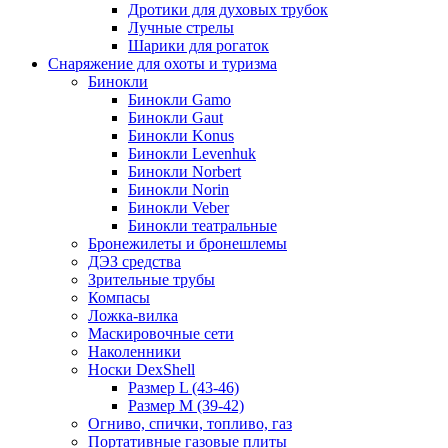
Дротики для духовых трубок
Лучные стрелы
Шарики для рогаток
Снаряжение для охоты и туризма
Бинокли
Бинокли Gamo
Бинокли Gaut
Бинокли Konus
Бинокли Levenhuk
Бинокли Norbert
Бинокли Norin
Бинокли Veber
Бинокли театральные
Бронежилеты и бронешлемы
ДЭЗ средства
Зрительные трубы
Компасы
Ложка-вилка
Маскировочные сети
Наколенники
Носки DexShell
Размер L (43-46)
Размер M (39-42)
Огниво, спички, топливо, газ
Портативные газовые плиты