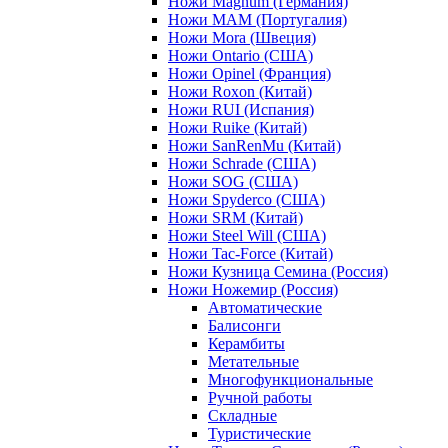
Ножи Magnum (Германия)
Ножи MAM (Португалия)
Ножи Mora (Швеция)
Ножи Ontario (США)
Ножи Opinel (Франция)
Ножи Roxon (Китай)
Ножи RUI (Испания)
Ножи Ruike (Китай)
Ножи SanRenMu (Китай)
Ножи Schrade (США)
Ножи SOG (США)
Ножи Spyderco (США)
Ножи SRM (Китай)
Ножи Steel Will (США)
Ножи Tac-Force (Китай)
Ножи Кузница Семина (Россия)
Ножи Ножемир (Россия)
Автоматические
Балисонги
Керамбиты
Метательные
Многофункциональные
Ручной работы
Складные
Туристические