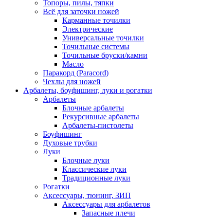
Топоры, пилы, тяпки
Всё для заточки ножей
Карманные точилки
Электрические
Универсальные точилки
Точильные системы
Точильные бруски/камни
Масло
Паракорд (Paracord)
Чехлы для ножей
Арбалеты, боуфишинг, луки и рогатки
Арбалеты
Блочные арбалеты
Рекурсивные арбалеты
Арбалеты-пистолеты
Боуфишинг
Духовые трубки
Луки
Блочные луки
Классические луки
Традиционные луки
Рогатки
Аксессуары, тюнинг, ЗИП
Аксессуары для арбалетов
Запасные плечи