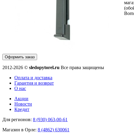
мага
(обо
Born
Оформить заказ
2012-2026 ©
sledopytorel.ru
Все права защищены
Оплата и доставка
Гарантия и возврат
О нас
Акции
Новости
Кредит
Для регионов:
8 (930) 063-00-61
Магазин в Орле:
8 (4862) 630061