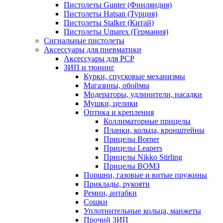
Пистолеты Gunter (Финляндия)
Пистолеты Hatsan (Турция)
Пистолеты Stalker (Китай)
Пистолеты Umarex (Германия)
Сигнальные пистолеты
Аксессуары для пневматики
Аксессуары для PCP
ЗИП и тюнинг
Курки, спусковые механизмы
Магазины, обоймы
Модераторы, удлинители, насадки
Мушки, целики
Оптика и крепления
Коллиматорные прицелы
Планки, кольца, кронштейны
Прицелы Borner
Прицелы Leapers
Прицелы Nikko Stirling
Прицелы ВОМЗ
Поршни, газовые и витые пружины
Приклады, рукояти
Ремни, антабки
Сошки
Уплотнительные кольца, манжеты
Прочий ЗИП