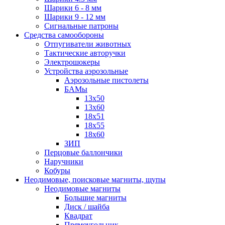
Шарики 6 - 8 мм
Шарики 9 - 12 мм
Сигнальные патроны
Средства самообороны
Отпугиватели животных
Тактические авторучки
Электрошокеры
Устройства аэрозольные
Аэрозольные пистолеты
БАМы
13х50
13х60
18х51
18х55
18х60
ЗИП
Перцовые баллончики
Наручники
Кобуры
Неодимовые, поисковые магниты, щупы
Неодимовые магниты
Большие магниты
Диск / шайба
Квадрат
Прямоугольник