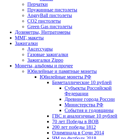
Перчатки
Пружинные пистолеты
AngryBall пистолеты
CO2 пистолеты
Green Gas пистолеты
Дозиметры, Нитратомеры
ММГ, макеты
Зажигалки
Аксессуары
Газовые зажигалки
Зажигалки Zippo
Монеты, альбомы и прочее
Юбилейные и памятные монеты
Юбилейные монеты РФ
Биметаллические 10 рублей
Субъекты Российской
Федерации
Древние города России
Министерства РФ
События и годовщины
ГВС и аналогичные 10 рублей
70 лет Победы в ВОВ
200 лет победы 1812
Олимпиада в Сочи 2014
ЧМ по футболу 2018