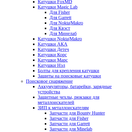
Катушки FoxMD
Катушки Magic Lab
Для Fisher
Для Garrett
Для Nokta|Makro
Для Квэст
Для Минелаб
Катушки Nokta|Makro
Катушки АКА
Катушки Детеч
Катушки Корс
Катушки Марс
Катушки Нэл
Болты для крепления катушки
Защиты на поисковые катушки
Поисковое снаряжение
Аккумуляторы, батарейки, зарядные
устройства
Защитные чехлы, рюкзаки для
металлоискателей
ЗИП к металлоискателям
Запчасти для Bounty Hunter
Запчасти для Fisher
Запчасти для Garrett
Запчасти для Minelab