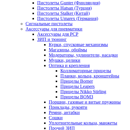
Пистолеты Gunter (Финляндия)
Пистолеты Hatsan (Турция)
Пистолеты Stalker (Китай)
Пистолеты Umarex (Германия)
Сигнальные пистолеты
Аксессуары для пневматики
Аксессуары для PCP
ЗИП и тюнинг
Курки, спусковые механизмы
Магазины, обоймы
Модераторы, удлинители, насадки
Мушки, целики
Оптика и крепления
Коллиматорные прицелы
Планки, кольца, кронштейны
Прицелы Borner
Прицелы Leapers
Прицелы Nikko Stirling
Прицелы ВОМЗ
Поршни, газовые и витые пружины
Приклады, рукояти
Ремни, антабки
Сошки
Уплотнительные кольца, манжеты
Прочий ЗИП