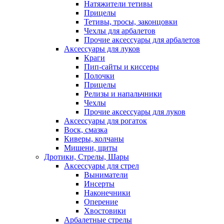
Натяжители тетивы
Прицелы
Тетивы, тросы, законцовки
Чехлы для арбалетов
Прочие аксессуары для арбалетов
Аксессуары для луков
Краги
Пип-сайты и киссеры
Полочки
Прицелы
Релизы и напальчники
Чехлы
Прочие аксессуары для луков
Аксессуары для рогаток
Воск, смазка
Киверы, колчаны
Мишени, щиты
Дротики, Стрелы, Шары
Аксессуары для стрел
Выниматели
Инсерты
Наконечники
Оперение
Хвостовики
Арбалетные стрелы