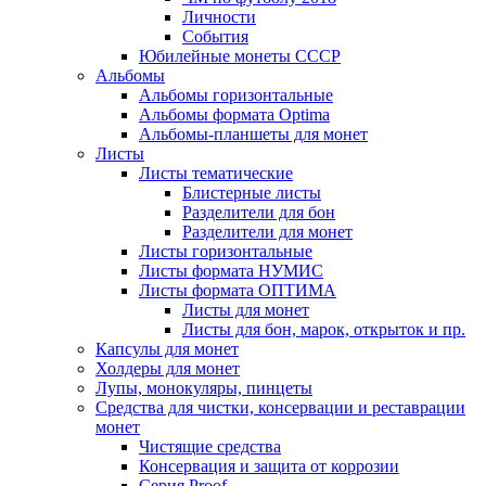
Личности
События
Юбилейные монеты СССР
Альбомы
Альбомы горизонтальные
Альбомы формата Optima
Альбомы-планшеты для монет
Листы
Листы тематические
Блистерные листы
Разделители для бон
Разделители для монет
Листы горизонтальные
Листы формата НУМИС
Листы формата ОПТИМА
Листы для монет
Листы для бон, марок, открыток и пр.
Капсулы для монет
Холдеры для монет
Лупы, монокуляры, пинцеты
Средства для чистки, консервации и реставрации
монет
Чистящие средства
Консервация и защита от коррозии
Серия Proof