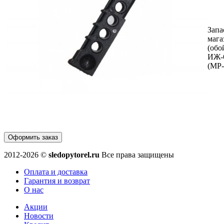
Запа
мага
(обо
ИЖ-
(МР-
Оформить заказ
2012-2026 ©
sledopytorel.ru
Все права защищены
Оплата и доставка
Гарантия и возврат
О нас
Акции
Новости