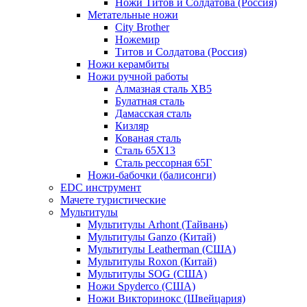
Ножи Титов и Солдатова (Россия)
Метательные ножи
City Brother
Ножемир
Титов и Солдатова (Россия)
Ножи керамбиты
Ножи ручной работы
Алмазная сталь ХВ5
Булатная сталь
Дамасская сталь
Кизляр
Кованая сталь
Сталь 65Х13
Сталь рессорная 65Г
Ножи-бабочки (балисонги)
EDC инструмент
Мачете туристические
Мультитулы
Мультитулы Arhont (Тайвань)
Мультитулы Ganzo (Китай)
Мультитулы Leatherman (США)
Мультитулы Roxon (Китай)
Мультитулы SOG (США)
Ножи Spyderco (США)
Ножи Викторинокс (Швейцария)