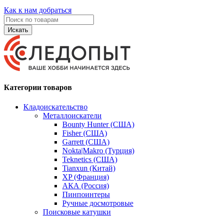
Как к нам добраться
Искать
Категории товаров
Кладоискательство
Металлоискатели
Bounty Hunter (США)
Fisher (США)
Garrett (США)
Nokta|Makro (Турция)
Teknetics (США)
Tianxun (Китай)
XP (Франция)
АКА (Россия)
Пинпоинтеры
Ручные досмотровые
Поисковые катушки