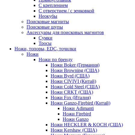
С креплением
С отверстием / с зенковкой
Неокубы
Поисковые магниты
Поисковые щупы
Аксессуары для поисковых магнитов
Сумки
Тросы
Ножи, топоры, EDC, точилки
Ножи
Ножи по бренду
Ножи Boker (Германия)
Ножи Browning (США)
Ножи Byrd (США)
Ножи CIVIVI (Китай)
Ножи Cold Steel (США)
Ножи CRKT (США)
Ножи Fox (Италия)
Ножи Ganzo-Firebird (Китай)
Ножи Adimanti
Ножи Firebird
Ножи Ganzo
Ножи HECKLER & KOCH (США)
Ножи Kershaw (США)