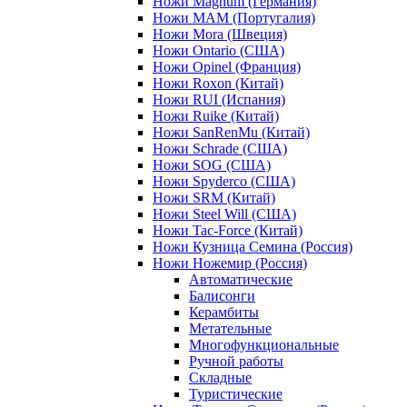
Ножи Magnum (Германия)
Ножи MAM (Португалия)
Ножи Mora (Швеция)
Ножи Ontario (США)
Ножи Opinel (Франция)
Ножи Roxon (Китай)
Ножи RUI (Испания)
Ножи Ruike (Китай)
Ножи SanRenMu (Китай)
Ножи Schrade (США)
Ножи SOG (США)
Ножи Spyderco (США)
Ножи SRM (Китай)
Ножи Steel Will (США)
Ножи Tac-Force (Китай)
Ножи Кузница Семина (Россия)
Ножи Ножемир (Россия)
Автоматические
Балисонги
Керамбиты
Метательные
Многофункциональные
Ручной работы
Складные
Туристические