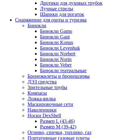
Дротики для духовых трубок
Лучные стрелы
Шарики для рогаток
Снаряжение для охоты и туризма
Бинокли
Бинокли Gamo
Бинокли Gaut
Бинокли Konus
Бинокли Levenhuk
Бинокли Norbert
Бинокли Norin
Бинокли Veber
Бинокли театральные
Бронежилеты и бронешлемы
ДЭЗ средства
Зрительные трубы
Компасы
Ложка-вилка
Маскировочные сети
Наколенники
Носки DexShell
Размер L (43-46)
Размер M (39-42)
Огниво, спички, топливо, газ
Портативные газовые плиты