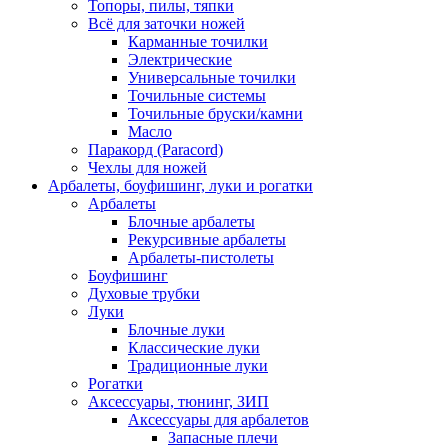
Топоры, пилы, тяпки
Всё для заточки ножей
Карманные точилки
Электрические
Универсальные точилки
Точильные системы
Точильные бруски/камни
Масло
Паракорд (Paracord)
Чехлы для ножей
Арбалеты, боуфишинг, луки и рогатки
Арбалеты
Блочные арбалеты
Рекурсивные арбалеты
Арбалеты-пистолеты
Боуфишинг
Духовые трубки
Луки
Блочные луки
Классические луки
Традиционные луки
Рогатки
Аксессуары, тюнинг, ЗИП
Аксессуары для арбалетов
Запасные плечи