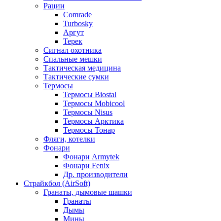
Рации
Comrade
Turbosky
Аргут
Терек
Сигнал охотника
Спальные мешки
Тактическая медицина
Тактические сумки
Термосы
Термосы Biostal
Термосы Mobicool
Термосы Nisus
Термосы Арктика
Термосы Тонар
Фляги, котелки
Фонари
Фонари Armytek
Фонари Fenix
Др. производители
Страйкбол (AirSoft)
Гранаты, дымовые шашки
Гранаты
Дымы
Мины