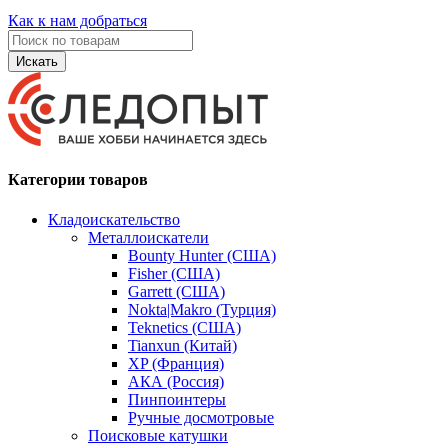
Как к нам добраться
Искать
Категории товаров
Кладоискательство
Металлоискатели
Bounty Hunter (США)
Fisher (США)
Garrett (США)
Nokta|Makro (Турция)
Teknetics (США)
Tianxun (Китай)
XP (Франция)
АКА (Россия)
Пинпоинтеры
Ручные досмотровые
Поисковые катушки