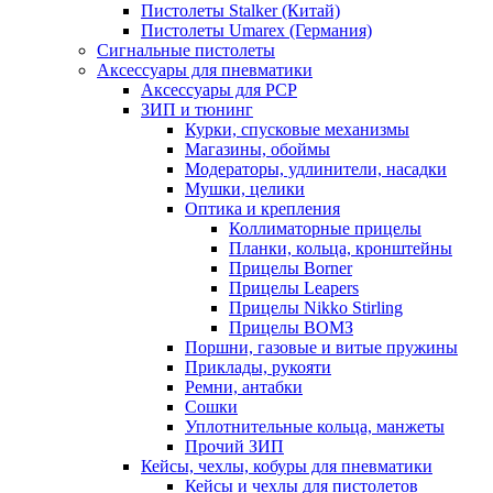
Пистолеты Stalker (Китай)
Пистолеты Umarex (Германия)
Сигнальные пистолеты
Аксессуары для пневматики
Аксессуары для PCP
ЗИП и тюнинг
Курки, спусковые механизмы
Магазины, обоймы
Модераторы, удлинители, насадки
Мушки, целики
Оптика и крепления
Коллиматорные прицелы
Планки, кольца, кронштейны
Прицелы Borner
Прицелы Leapers
Прицелы Nikko Stirling
Прицелы ВОМЗ
Поршни, газовые и витые пружины
Приклады, рукояти
Ремни, антабки
Сошки
Уплотнительные кольца, манжеты
Прочий ЗИП
Кейсы, чехлы, кобуры для пневматики
Кейсы и чехлы для пистолетов