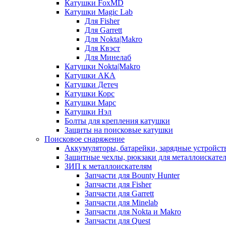
Катушки FoxMD
Катушки Magic Lab
Для Fisher
Для Garrett
Для Nokta|Makro
Для Квэст
Для Минелаб
Катушки Nokta|Makro
Катушки АКА
Катушки Детеч
Катушки Корс
Катушки Марс
Катушки Нэл
Болты для крепления катушки
Защиты на поисковые катушки
Поисковое снаряжение
Аккумуляторы, батарейки, зарядные устройст
Защитные чехлы, рюкзаки для металлоискате
ЗИП к металлоискателям
Запчасти для Bounty Hunter
Запчасти для Fisher
Запчасти для Garrett
Запчасти для Minelab
Запчасти для Nokta и Makro
Запчасти для Quest