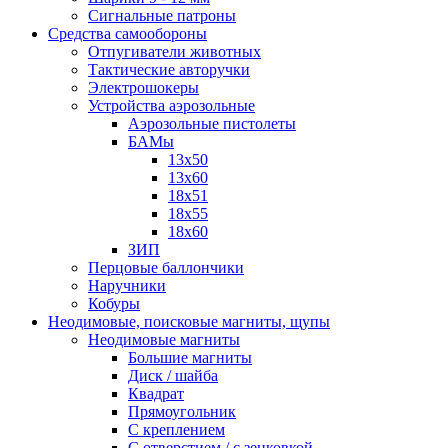
Сигнальные патроны
Средства самообороны
Отпугиватели животных
Тактические авторучки
Электрошокеры
Устройства аэрозольные
Аэрозольные пистолеты
БАМы
13х50
13х60
18х51
18х55
18х60
ЗИП
Перцовые баллончики
Наручники
Кобуры
Неодимовые, поисковые магниты, щупы
Неодимовые магниты
Большие магниты
Диск / шайба
Квадрат
Прямоугольник
С креплением
С отверстием / с зенковкой