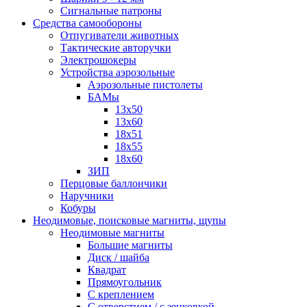
Сигнальные патроны
Средства самообороны
Отпугиватели животных
Тактические авторучки
Электрошокеры
Устройства аэрозольные
Аэрозольные пистолеты
БАМы
13х50
13х60
18х51
18х55
18х60
ЗИП
Перцовые баллончики
Наручники
Кобуры
Неодимовые, поисковые магниты, щупы
Неодимовые магниты
Большие магниты
Диск / шайба
Квадрат
Прямоугольник
С креплением
С отверстием / с зенковкой