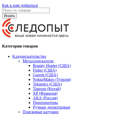
Как к нам добраться
Искать
Категории товаров
Кладоискательство
Металлоискатели
Bounty Hunter (США)
Fisher (США)
Garrett (США)
Nokta|Makro (Турция)
Teknetics (США)
Tianxun (Китай)
XP (Франция)
АКА (Россия)
Пинпоинтеры
Ручные досмотровые
Поисковые катушки