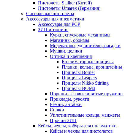
Пистолеты Stalker (Китай)
Пистолеты Umarex (Германия)
Сигнальные пистолеты
Аксессуары для пневматики
Аксессуары для PCP
ЗИП и тюнинг
Курки, спусковые механизмы
Магазины, обоймы
Модераторы, удлинители, насадки
Мушки, целики
Оптика и крепления
Коллиматорные прицелы
Планки, кольца, кронштейны
Прицелы Borner
Прицелы Leapers
Прицелы Nikko Stirling
Прицелы ВОМЗ
Поршни, газовые и витые пружины
Приклады, рукояти
Ремни, антабки
Сошки
Уплотнительные кольца, манжеты
Прочий ЗИП
Кейсы, чехлы, кобуры для пневматики
Кейсы и чехлы для пистолетов