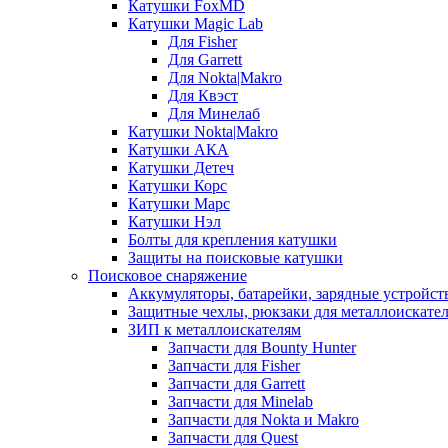
Катушки FoxMD
Катушки Magic Lab
Для Fisher
Для Garrett
Для Nokta|Makro
Для Квэст
Для Минелаб
Катушки Nokta|Makro
Катушки АКА
Катушки Детеч
Катушки Корс
Катушки Марс
Катушки Нэл
Болты для крепления катушки
Защиты на поисковые катушки
Поисковое снаряжение
Аккумуляторы, батарейки, зарядные устройст
Защитные чехлы, рюкзаки для металлоискате
ЗИП к металлоискателям
Запчасти для Bounty Hunter
Запчасти для Fisher
Запчасти для Garrett
Запчасти для Minelab
Запчасти для Nokta и Makro
Запчасти для Quest