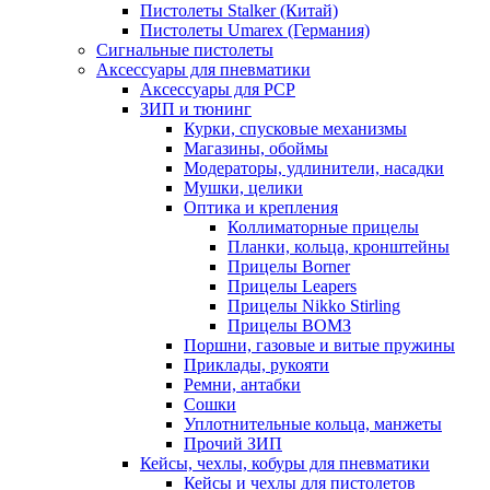
Пистолеты Stalker (Китай)
Пистолеты Umarex (Германия)
Сигнальные пистолеты
Аксессуары для пневматики
Аксессуары для PCP
ЗИП и тюнинг
Курки, спусковые механизмы
Магазины, обоймы
Модераторы, удлинители, насадки
Мушки, целики
Оптика и крепления
Коллиматорные прицелы
Планки, кольца, кронштейны
Прицелы Borner
Прицелы Leapers
Прицелы Nikko Stirling
Прицелы ВОМЗ
Поршни, газовые и витые пружины
Приклады, рукояти
Ремни, антабки
Сошки
Уплотнительные кольца, манжеты
Прочий ЗИП
Кейсы, чехлы, кобуры для пневматики
Кейсы и чехлы для пистолетов