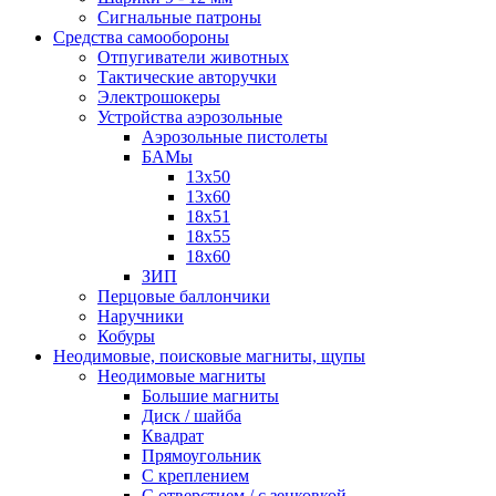
Сигнальные патроны
Средства самообороны
Отпугиватели животных
Тактические авторучки
Электрошокеры
Устройства аэрозольные
Аэрозольные пистолеты
БАМы
13х50
13х60
18х51
18х55
18х60
ЗИП
Перцовые баллончики
Наручники
Кобуры
Неодимовые, поисковые магниты, щупы
Неодимовые магниты
Большие магниты
Диск / шайба
Квадрат
Прямоугольник
С креплением
С отверстием / с зенковкой