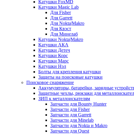
Катушки FoxMD
Катушки Magic Lab
Для Fisher
Для Garrett
Для Nokta|Makro
Для Квэст
Для Минелаб
Катушки Nokta|Makro
Катушки АКА
Катушки Детеч
Катушки Корс
Катушки Марс
Катушки Нэл
Болты для крепления катушки
Защиты на поисковые катушки
Поисковое снаряжение
Аккумуляторы, батарейки, зарядные устройст
Защитные чехлы, рюкзаки для металлоискате
ЗИП к металлоискателям
Запчасти для Bounty Hunter
Запчасти для Fisher
Запчасти для Garrett
Запчасти для Minelab
Запчасти для Nokta и Makro
Запчасти для Quest