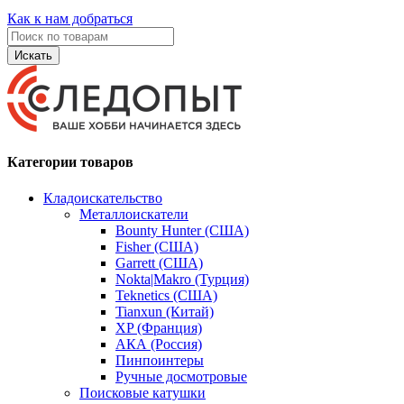
Как к нам добраться
Искать
Категории товаров
Кладоискательство
Металлоискатели
Bounty Hunter (США)
Fisher (США)
Garrett (США)
Nokta|Makro (Турция)
Teknetics (США)
Tianxun (Китай)
XP (Франция)
АКА (Россия)
Пинпоинтеры
Ручные досмотровые
Поисковые катушки