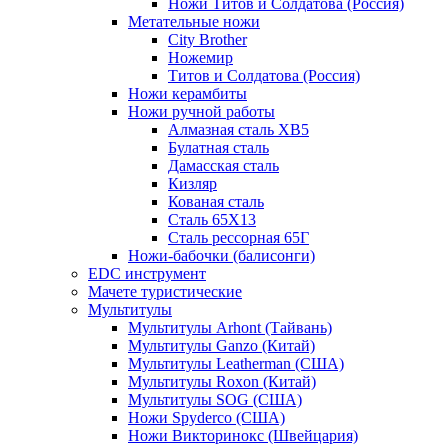
Ножи Титов и Солдатова (Россия)
Метательные ножи
City Brother
Ножемир
Титов и Солдатова (Россия)
Ножи керамбиты
Ножи ручной работы
Алмазная сталь ХВ5
Булатная сталь
Дамасская сталь
Кизляр
Кованая сталь
Сталь 65Х13
Сталь рессорная 65Г
Ножи-бабочки (балисонги)
EDC инструмент
Мачете туристические
Мультитулы
Мультитулы Arhont (Тайвань)
Мультитулы Ganzo (Китай)
Мультитулы Leatherman (США)
Мультитулы Roxon (Китай)
Мультитулы SOG (США)
Ножи Spyderco (США)
Ножи Викторинокс (Швейцария)