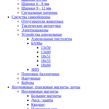
Шарики 6 - 8 мм
Шарики 9 - 12 мм
Сигнальные патроны
Средства самообороны
Отпугиватели животных
Тактические авторучки
Электрошокеры
Устройства аэрозольные
Аэрозольные пистолеты
БАМы
13х50
13х60
18х51
18х55
18х60
ЗИП
Перцовые баллончики
Наручники
Кобуры
Неодимовые, поисковые магниты, щупы
Неодимовые магниты
Большие магниты
Диск / шайба
Квадрат
Прямоугольник