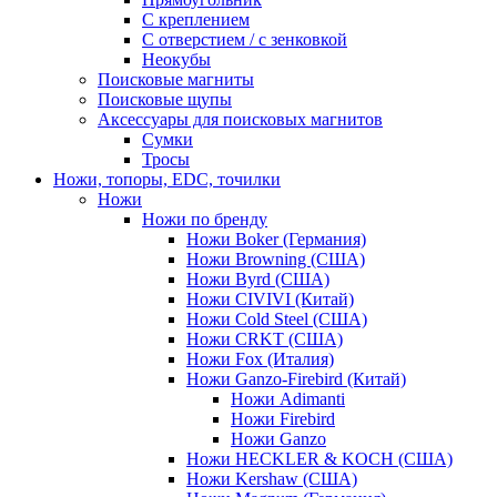
С креплением
С отверстием / с зенковкой
Неокубы
Поисковые магниты
Поисковые щупы
Аксессуары для поисковых магнитов
Сумки
Тросы
Ножи, топоры, EDC, точилки
Ножи
Ножи по бренду
Ножи Boker (Германия)
Ножи Browning (США)
Ножи Byrd (США)
Ножи CIVIVI (Китай)
Ножи Cold Steel (США)
Ножи CRKT (США)
Ножи Fox (Италия)
Ножи Ganzo-Firebird (Китай)
Ножи Adimanti
Ножи Firebird
Ножи Ganzo
Ножи HECKLER & KOCH (США)
Ножи Kershaw (США)