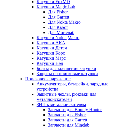
Катушки FoxMD
Катушки Magic Lab
Для Fisher
Для Garrett
Для Nokta|Makro
Для Квэст
Для Минелаб
Катушки Nokta|Makro
Катушки АКА
Катушки Детеч
Катушки Корс
Катушки Марс
Катушки Нэл
Болты для крепления катушки
Защиты на поисковые катушки
Поисковое снаряжение
Аккумуляторы, батарейки, зарядные
устройства
Защитные чехлы, рюкзаки для
металлоискателей
ЗИП к металлоискателям
Запчасти для Bounty Hunter
Запчасти для Fisher
Запчасти для Garrett
Запчасти для Minelab