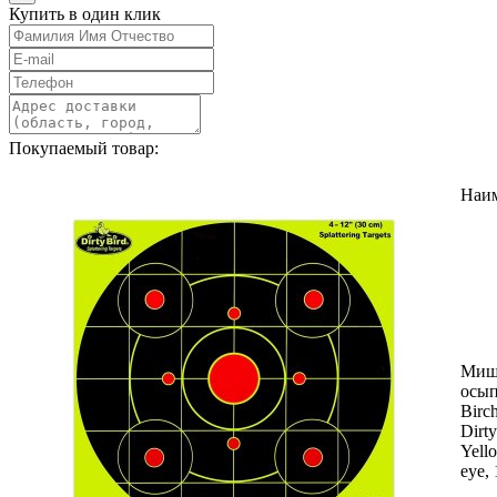
Купить в один клик
Покупаемый товар:
Наи
Миш
осы
Birc
Dirty
Yello
eye, 