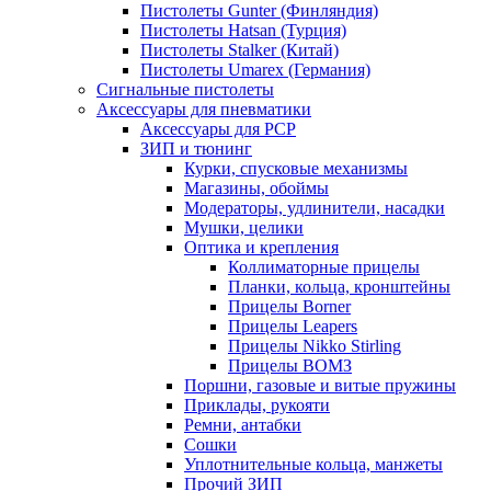
Пистолеты Gunter (Финляндия)
Пистолеты Hatsan (Турция)
Пистолеты Stalker (Китай)
Пистолеты Umarex (Германия)
Сигнальные пистолеты
Аксессуары для пневматики
Аксессуары для PCP
ЗИП и тюнинг
Курки, спусковые механизмы
Магазины, обоймы
Модераторы, удлинители, насадки
Мушки, целики
Оптика и крепления
Коллиматорные прицелы
Планки, кольца, кронштейны
Прицелы Borner
Прицелы Leapers
Прицелы Nikko Stirling
Прицелы ВОМЗ
Поршни, газовые и витые пружины
Приклады, рукояти
Ремни, антабки
Сошки
Уплотнительные кольца, манжеты
Прочий ЗИП