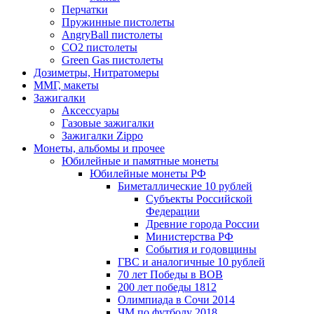
Перчатки
Пружинные пистолеты
AngryBall пистолеты
CO2 пистолеты
Green Gas пистолеты
Дозиметры, Нитратомеры
ММГ, макеты
Зажигалки
Аксессуары
Газовые зажигалки
Зажигалки Zippo
Монеты, альбомы и прочее
Юбилейные и памятные монеты
Юбилейные монеты РФ
Биметаллические 10 рублей
Субъекты Российской
Федерации
Древние города России
Министерства РФ
События и годовщины
ГВС и аналогичные 10 рублей
70 лет Победы в ВОВ
200 лет победы 1812
Олимпиада в Сочи 2014
ЧМ по футболу 2018