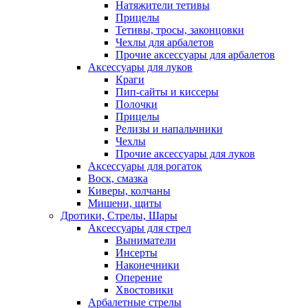
Натяжители тетивы
Прицелы
Тетивы, тросы, законцовки
Чехлы для арбалетов
Прочие аксессуары для арбалетов
Аксессуары для луков
Краги
Пип-сайты и киссеры
Полочки
Прицелы
Релизы и напальчники
Чехлы
Прочие аксессуары для луков
Аксессуары для рогаток
Воск, смазка
Киверы, колчаны
Мишени, щиты
Дротики, Стрелы, Шары
Аксессуары для стрел
Выниматели
Инсерты
Наконечники
Оперение
Хвостовики
Арбалетные стрелы