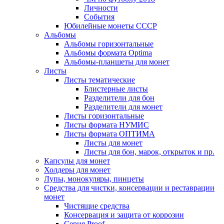
Личности
События
Юбилейные монеты СССР
Альбомы
Альбомы горизонтальные
Альбомы формата Optima
Альбомы-планшеты для монет
Листы
Листы тематические
Блистерные листы
Разделители для бон
Разделители для монет
Листы горизонтальные
Листы формата НУМИС
Листы формата ОПТИМА
Листы для монет
Листы для бон, марок, открыток и пр.
Капсулы для монет
Холдеры для монет
Лупы, монокуляры, пинцеты
Средства для чистки, консервации и реставрации
монет
Чистящие средства
Консервация и защита от коррозии
Серия Proof