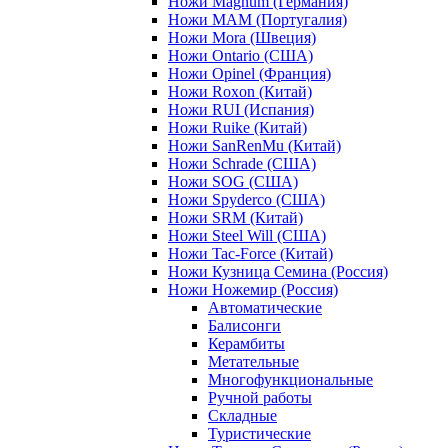
Ножи Magnum (Германия)
Ножи MAM (Португалия)
Ножи Mora (Швеция)
Ножи Ontario (США)
Ножи Opinel (Франция)
Ножи Roxon (Китай)
Ножи RUI (Испания)
Ножи Ruike (Китай)
Ножи SanRenMu (Китай)
Ножи Schrade (США)
Ножи SOG (США)
Ножи Spyderco (США)
Ножи SRM (Китай)
Ножи Steel Will (США)
Ножи Tac-Force (Китай)
Ножи Кузница Семина (Россия)
Ножи Ножемир (Россия)
Автоматические
Балисонги
Керамбиты
Метательные
Многофункциональные
Ручной работы
Складные
Туристические