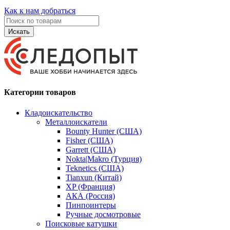
Как к нам добраться
Искать
Категории товаров
Кладоискательство
Металлоискатели
Bounty Hunter (США)
Fisher (США)
Garrett (США)
Nokta|Makro (Турция)
Teknetics (США)
Tianxun (Китай)
XP (Франция)
АКА (Россия)
Пинпоинтеры
Ручные досмотровые
Поисковые катушки