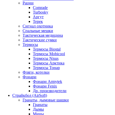
Рации
Comrade
Turbosky
Аргут
Терек
Сигнал охотника
Спальные мешки
Тактическая медицина
Тактические сумки
Термосы
Термосы Biostal
Термосы Mobicool
Термосы Nisus
Термосы Арктика
Термосы Тонар
Фляги, котелки
Фонари
Фонари Armytek
Фонари Fenix
Др. производители
Страйкбол (AirSoft)
Гранаты, дымовые шашки
Гранаты
Дымы
Мины