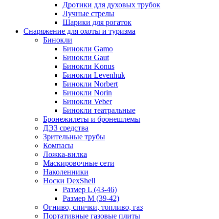
Дротики для духовых трубок
Лучные стрелы
Шарики для рогаток
Снаряжение для охоты и туризма
Бинокли
Бинокли Gamo
Бинокли Gaut
Бинокли Konus
Бинокли Levenhuk
Бинокли Norbert
Бинокли Norin
Бинокли Veber
Бинокли театральные
Бронежилеты и бронешлемы
ДЭЗ средства
Зрительные трубы
Компасы
Ложка-вилка
Маскировочные сети
Наколенники
Носки DexShell
Размер L (43-46)
Размер M (39-42)
Огниво, спички, топливо, газ
Портативные газовые плиты