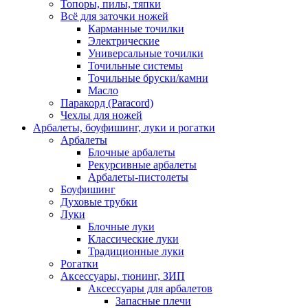
Топоры, пилы, тяпки
Всё для заточки ножей
Карманные точилки
Электрические
Универсальные точилки
Точильные системы
Точильные бруски/камни
Масло
Паракорд (Paracord)
Чехлы для ножей
Арбалеты, боуфишинг, луки и рогатки
Арбалеты
Блочные арбалеты
Рекурсивные арбалеты
Арбалеты-пистолеты
Боуфишинг
Духовые трубки
Луки
Блочные луки
Классические луки
Традиционные луки
Рогатки
Аксессуары, тюнинг, ЗИП
Аксессуары для арбалетов
Запасные плечи