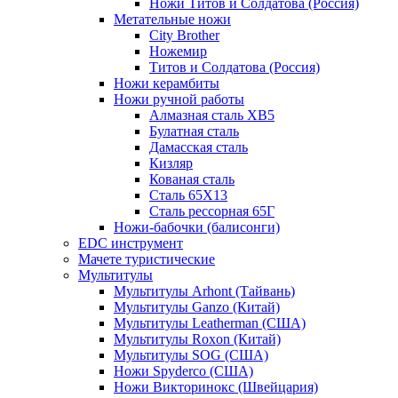
Ножи Титов и Солдатова (Россия)
Метательные ножи
City Brother
Ножемир
Титов и Солдатова (Россия)
Ножи керамбиты
Ножи ручной работы
Алмазная сталь ХВ5
Булатная сталь
Дамасская сталь
Кизляр
Кованая сталь
Сталь 65Х13
Сталь рессорная 65Г
Ножи-бабочки (балисонги)
EDC инструмент
Мачете туристические
Мультитулы
Мультитулы Arhont (Тайвань)
Мультитулы Ganzo (Китай)
Мультитулы Leatherman (США)
Мультитулы Roxon (Китай)
Мультитулы SOG (США)
Ножи Spyderco (США)
Ножи Викторинокс (Швейцария)