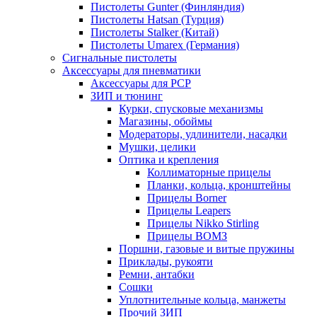
Пистолеты Gunter (Финляндия)
Пистолеты Hatsan (Турция)
Пистолеты Stalker (Китай)
Пистолеты Umarex (Германия)
Сигнальные пистолеты
Аксессуары для пневматики
Аксессуары для PCP
ЗИП и тюнинг
Курки, спусковые механизмы
Магазины, обоймы
Модераторы, удлинители, насадки
Мушки, целики
Оптика и крепления
Коллиматорные прицелы
Планки, кольца, кронштейны
Прицелы Borner
Прицелы Leapers
Прицелы Nikko Stirling
Прицелы ВОМЗ
Поршни, газовые и витые пружины
Приклады, рукояти
Ремни, антабки
Сошки
Уплотнительные кольца, манжеты
Прочий ЗИП