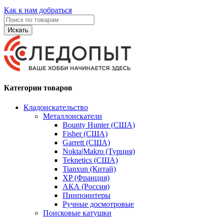
Как к нам добраться
Искать
Категории товаров
Кладоискательство
Металлоискатели
Bounty Hunter (США)
Fisher (США)
Garrett (США)
Nokta|Makro (Турция)
Teknetics (США)
Tianxun (Китай)
XP (Франция)
АКА (Россия)
Пинпоинтеры
Ручные досмотровые
Поисковые катушки