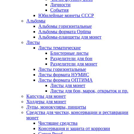
Личности
События
Юбилейные монеты СССР
Альбомы
Альбомы горизонтальные
Альбомы формата Optima
Альбомы-планшеты для монет
Листы
Листы тематические
Блистерные листы
Разделители для бон
Разделители для монет
Листы горизонтальные
Листы формата НУМИС
Листы формата ОПТИМА
Листы для монет
Листы для бон, марок, открыток и пр.
Капсулы для монет
Холдеры для монет
Лупы, монокуляры, пинцеты
Средства для чистки, консервации и реставрации
монет
Чистящие средства
Консервация и защита от коррозии
Серия Proof