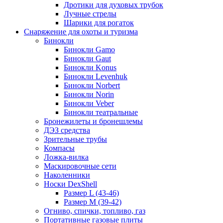
Дротики для духовых трубок
Лучные стрелы
Шарики для рогаток
Снаряжение для охоты и туризма
Бинокли
Бинокли Gamo
Бинокли Gaut
Бинокли Konus
Бинокли Levenhuk
Бинокли Norbert
Бинокли Norin
Бинокли Veber
Бинокли театральные
Бронежилеты и бронешлемы
ДЭЗ средства
Зрительные трубы
Компасы
Ложка-вилка
Маскировочные сети
Наколенники
Носки DexShell
Размер L (43-46)
Размер M (39-42)
Огниво, спички, топливо, газ
Портативные газовые плиты