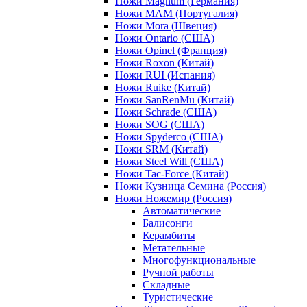
Ножи Magnum (Германия)
Ножи MAM (Португалия)
Ножи Mora (Швеция)
Ножи Ontario (США)
Ножи Opinel (Франция)
Ножи Roxon (Китай)
Ножи RUI (Испания)
Ножи Ruike (Китай)
Ножи SanRenMu (Китай)
Ножи Schrade (США)
Ножи SOG (США)
Ножи Spyderco (США)
Ножи SRM (Китай)
Ножи Steel Will (США)
Ножи Tac-Force (Китай)
Ножи Кузница Семина (Россия)
Ножи Ножемир (Россия)
Автоматические
Балисонги
Керамбиты
Метательные
Многофункциональные
Ручной работы
Складные
Туристические