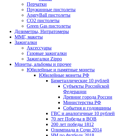
Перчатки
Пружинные пистолеты
AngryBall пистолеты
CO2 пистолеты
Green Gas пистолеты
Дозиметры, Нитратомеры
ММГ, макеты
Зажигалки
Аксессуары
Газовые зажигалки
Зажигалки Zippo
Монеты, альбомы и прочее
Юбилейные и памятные монеты
Юбилейные монеты РФ
Биметаллические 10 рублей
Субъекты Российской
Федерации
Древние города России
Министерства РФ
События и годовщины
ГВС и аналогичные 10 рублей
70 лет Победы в ВОВ
200 лет победы 1812
Олимпиада в Сочи 2014
ЧМ по футболу 2018