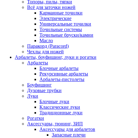
Топоры, пилы, тяпки
Всё для заточки ножей
Карманные точилки
Электрические
Универсальные точилки
Точильные системы
Точильные бруски/камни
Масло
Паракорд (Paracord)
Чехлы для ножей
Арбалеты, боуфишинг, луки и рогатки
Арбалеты
Блочные арбалеты
Рекурсивные арбалеты
Арбалеты-пистолеты
Боуфишинг
Духовые трубки
Луки
Блочные луки
Классические луки
Традиционные луки
Рогатки
Аксессуары, тюнинг, ЗИП
Аксессуары для арбалетов
Запасные плечи