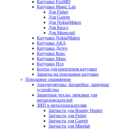
Катушки FoxMD
Катушки Magic Lab
Для Fisher
Для Garrett
Для Nokta|Makro
Для Квэст
Для Минелаб
Катушки Nokta|Makro
Катушки АКА
Катушки Детеч
Катушки Корс
Катушки Марс
Катушки Нэл
Болты для крепления катушки
Защиты на поисковые катушки
Поисковое снаряжение
Аккумуляторы, батарейки, зарядные
устройства
Защитные чехлы, рюкзаки для
металлоискателей
ЗИП к металлоискателям
Запчасти для Bounty Hunter
Запчасти для Fisher
Запчасти для Garrett
Запчасти для Minelab