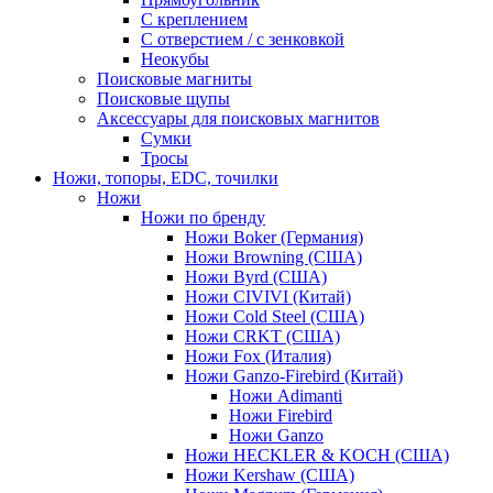
С креплением
С отверстием / с зенковкой
Неокубы
Поисковые магниты
Поисковые щупы
Аксессуары для поисковых магнитов
Сумки
Тросы
Ножи, топоры, EDC, точилки
Ножи
Ножи по бренду
Ножи Boker (Германия)
Ножи Browning (США)
Ножи Byrd (США)
Ножи CIVIVI (Китай)
Ножи Cold Steel (США)
Ножи CRKT (США)
Ножи Fox (Италия)
Ножи Ganzo-Firebird (Китай)
Ножи Adimanti
Ножи Firebird
Ножи Ganzo
Ножи HECKLER & KOCH (США)
Ножи Kershaw (США)