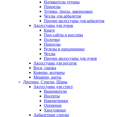
Натяжители тетивы
Прицелы
Тетивы, тросы, законцовки
Чехлы для арбалетов
Прочие аксессуары для арбалетов
Аксессуары для луков
Краги
Пип-сайты и киссеры
Полочки
Прицелы
Релизы и напальчники
Чехлы
Прочие аксессуары для луков
Аксессуары для рогаток
Воск, смазка
Киверы, колчаны
Мишени, щиты
Дротики, Стрелы, Шары
Аксессуары для стрел
Выниматели
Инсерты
Наконечники
Оперение
Хвостовики
Арбалетные стрелы