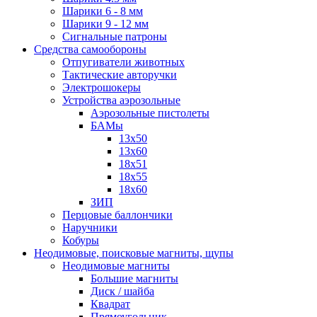
Шарики 6 - 8 мм
Шарики 9 - 12 мм
Сигнальные патроны
Средства самообороны
Отпугиватели животных
Тактические авторучки
Электрошокеры
Устройства аэрозольные
Аэрозольные пистолеты
БАМы
13х50
13х60
18х51
18х55
18х60
ЗИП
Перцовые баллончики
Наручники
Кобуры
Неодимовые, поисковые магниты, щупы
Неодимовые магниты
Большие магниты
Диск / шайба
Квадрат
Прямоугольник