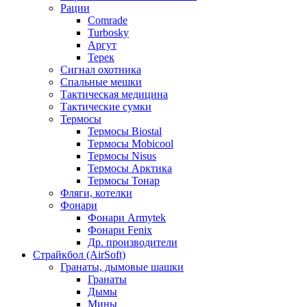
Рации
Comrade
Turbosky
Аргут
Терек
Сигнал охотника
Спальные мешки
Тактическая медицина
Тактические сумки
Термосы
Термосы Biostal
Термосы Mobicool
Термосы Nisus
Термосы Арктика
Термосы Тонар
Фляги, котелки
Фонари
Фонари Armytek
Фонари Fenix
Др. производители
Страйкбол (AirSoft)
Гранаты, дымовые шашки
Гранаты
Дымы
Мины