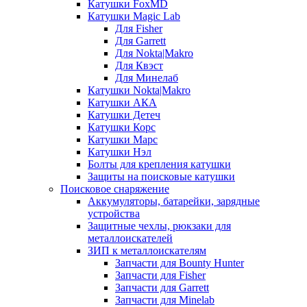
Катушки FoxMD
Катушки Magic Lab
Для Fisher
Для Garrett
Для Nokta|Makro
Для Квэст
Для Минелаб
Катушки Nokta|Makro
Катушки АКА
Катушки Детеч
Катушки Корс
Катушки Марс
Катушки Нэл
Болты для крепления катушки
Защиты на поисковые катушки
Поисковое снаряжение
Аккумуляторы, батарейки, зарядные
устройства
Защитные чехлы, рюкзаки для
металлоискателей
ЗИП к металлоискателям
Запчасти для Bounty Hunter
Запчасти для Fisher
Запчасти для Garrett
Запчасти для Minelab