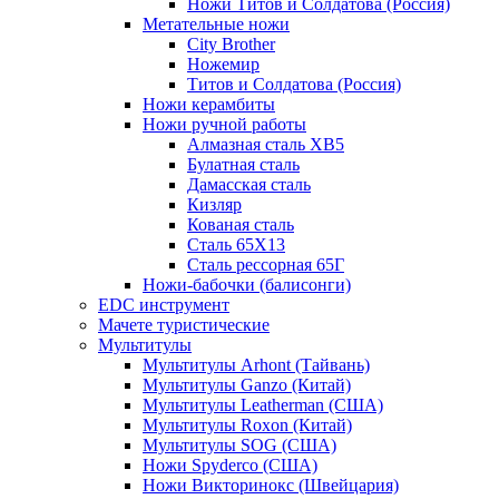
Ножи Титов и Солдатова (Россия)
Метательные ножи
City Brother
Ножемир
Титов и Солдатова (Россия)
Ножи керамбиты
Ножи ручной работы
Алмазная сталь ХВ5
Булатная сталь
Дамасская сталь
Кизляр
Кованая сталь
Сталь 65Х13
Сталь рессорная 65Г
Ножи-бабочки (балисонги)
EDC инструмент
Мачете туристические
Мультитулы
Мультитулы Arhont (Тайвань)
Мультитулы Ganzo (Китай)
Мультитулы Leatherman (США)
Мультитулы Roxon (Китай)
Мультитулы SOG (США)
Ножи Spyderco (США)
Ножи Викторинокс (Швейцария)