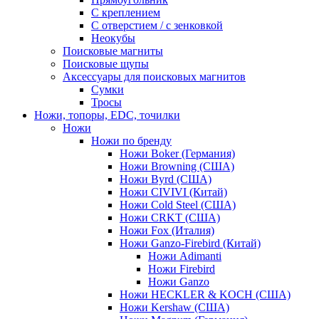
С креплением
С отверстием / с зенковкой
Неокубы
Поисковые магниты
Поисковые щупы
Аксессуары для поисковых магнитов
Сумки
Тросы
Ножи, топоры, EDC, точилки
Ножи
Ножи по бренду
Ножи Boker (Германия)
Ножи Browning (США)
Ножи Byrd (США)
Ножи CIVIVI (Китай)
Ножи Cold Steel (США)
Ножи CRKT (США)
Ножи Fox (Италия)
Ножи Ganzo-Firebird (Китай)
Ножи Adimanti
Ножи Firebird
Ножи Ganzo
Ножи HECKLER & KOCH (США)
Ножи Kershaw (США)