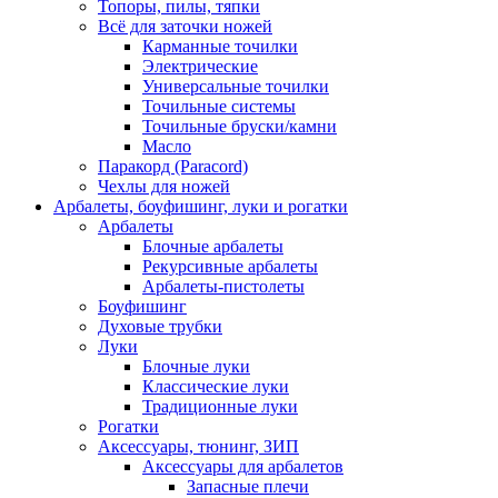
Топоры, пилы, тяпки
Всё для заточки ножей
Карманные точилки
Электрические
Универсальные точилки
Точильные системы
Точильные бруски/камни
Масло
Паракорд (Paracord)
Чехлы для ножей
Арбалеты, боуфишинг, луки и рогатки
Арбалеты
Блочные арбалеты
Рекурсивные арбалеты
Арбалеты-пистолеты
Боуфишинг
Духовые трубки
Луки
Блочные луки
Классические луки
Традиционные луки
Рогатки
Аксессуары, тюнинг, ЗИП
Аксессуары для арбалетов
Запасные плечи