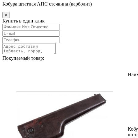
Кобура штатная АПС стечкина (карболит)
×
Купить в один клик
Покупаемый товар:
Наи
Кобу
шта