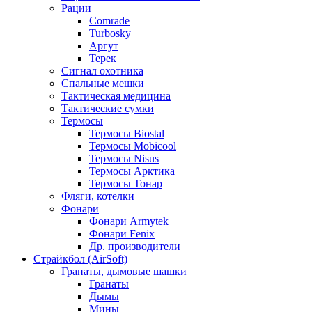
Рации
Comrade
Turbosky
Аргут
Терек
Сигнал охотника
Спальные мешки
Тактическая медицина
Тактические сумки
Термосы
Термосы Biostal
Термосы Mobicool
Термосы Nisus
Термосы Арктика
Термосы Тонар
Фляги, котелки
Фонари
Фонари Armytek
Фонари Fenix
Др. производители
Страйкбол (AirSoft)
Гранаты, дымовые шашки
Гранаты
Дымы
Мины