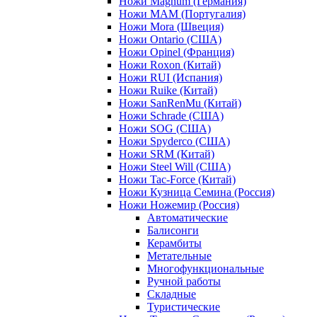
Ножи Magnum (Германия)
Ножи MAM (Португалия)
Ножи Mora (Швеция)
Ножи Ontario (США)
Ножи Opinel (Франция)
Ножи Roxon (Китай)
Ножи RUI (Испания)
Ножи Ruike (Китай)
Ножи SanRenMu (Китай)
Ножи Schrade (США)
Ножи SOG (США)
Ножи Spyderco (США)
Ножи SRM (Китай)
Ножи Steel Will (США)
Ножи Tac-Force (Китай)
Ножи Кузница Семина (Россия)
Ножи Ножемир (Россия)
Автоматические
Балисонги
Керамбиты
Метательные
Многофункциональные
Ручной работы
Складные
Туристические