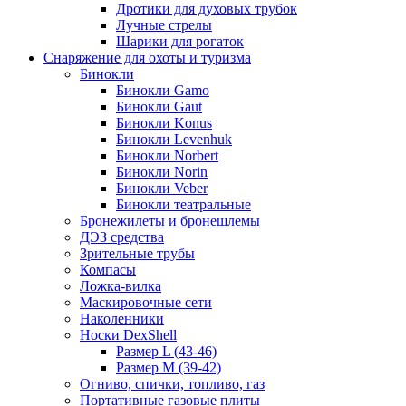
Дротики для духовых трубок
Лучные стрелы
Шарики для рогаток
Снаряжение для охоты и туризма
Бинокли
Бинокли Gamo
Бинокли Gaut
Бинокли Konus
Бинокли Levenhuk
Бинокли Norbert
Бинокли Norin
Бинокли Veber
Бинокли театральные
Бронежилеты и бронешлемы
ДЭЗ средства
Зрительные трубы
Компасы
Ложка-вилка
Маскировочные сети
Наколенники
Носки DexShell
Размер L (43-46)
Размер M (39-42)
Огниво, спички, топливо, газ
Портативные газовые плиты