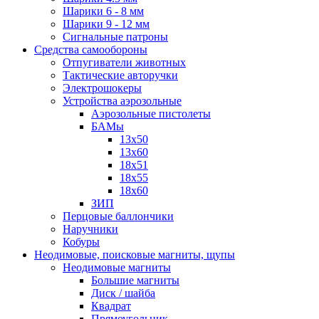
Шарики 6 - 8 мм
Шарики 9 - 12 мм
Сигнальные патроны
Средства самообороны
Отпугиватели животных
Тактические авторучки
Электрошокеры
Устройства аэрозольные
Аэрозольные пистолеты
БАМы
13х50
13х60
18х51
18х55
18х60
ЗИП
Перцовые баллончики
Наручники
Кобуры
Неодимовые, поисковые магниты, щупы
Неодимовые магниты
Большие магниты
Диск / шайба
Квадрат
Прямоугольник