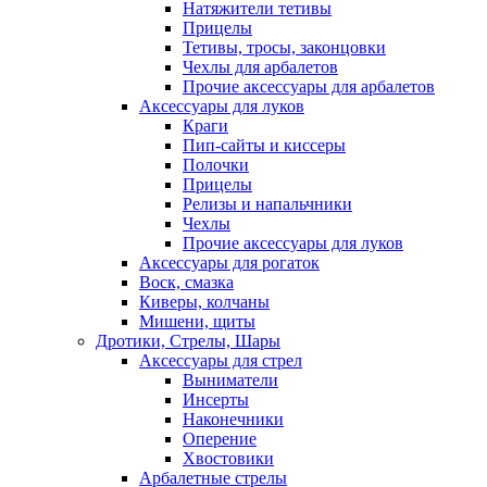
Натяжители тетивы
Прицелы
Тетивы, тросы, законцовки
Чехлы для арбалетов
Прочие аксессуары для арбалетов
Аксессуары для луков
Краги
Пип-сайты и киссеры
Полочки
Прицелы
Релизы и напальчники
Чехлы
Прочие аксессуары для луков
Аксессуары для рогаток
Воск, смазка
Киверы, колчаны
Мишени, щиты
Дротики, Стрелы, Шары
Аксессуары для стрел
Выниматели
Инсерты
Наконечники
Оперение
Хвостовики
Арбалетные стрелы