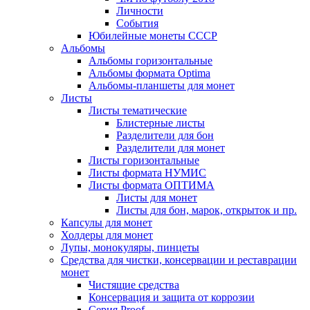
Личности
События
Юбилейные монеты СССР
Альбомы
Альбомы горизонтальные
Альбомы формата Optima
Альбомы-планшеты для монет
Листы
Листы тематические
Блистерные листы
Разделители для бон
Разделители для монет
Листы горизонтальные
Листы формата НУМИС
Листы формата ОПТИМА
Листы для монет
Листы для бон, марок, открыток и пр.
Капсулы для монет
Холдеры для монет
Лупы, монокуляры, пинцеты
Средства для чистки, консервации и реставрации
монет
Чистящие средства
Консервация и защита от коррозии
Серия Proof