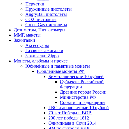
Перчатки
Пружинные пистолеты
AngryBall пистолеты
CO2 пистолеты
Green Gas пистолеты
Дозиметры, Нитратомеры
ММГ, макеты
Зажигалки
Аксессуары
Газовые зажигалки
Зажигалки Zippo
Монеты, альбомы и прочее
Юбилейные и памятные монеты
Юбилейные монеты РФ
Биметаллические 10 рублей
Субъекты Российской
Федерации
Древние города России
Министерства РФ
События и годовщины
ГВС и аналогичные 10 рублей
70 лет Победы в ВОВ
200 лет победы 1812
Олимпиада в Сочи 2014
ЧМ по футболу 2018