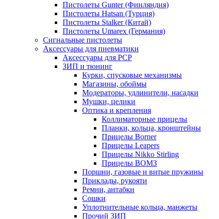
Пистолеты Gunter (Финляндия)
Пистолеты Hatsan (Турция)
Пистолеты Stalker (Китай)
Пистолеты Umarex (Германия)
Сигнальные пистолеты
Аксессуары для пневматики
Аксессуары для PCP
ЗИП и тюнинг
Курки, спусковые механизмы
Магазины, обоймы
Модераторы, удлинители, насадки
Мушки, целики
Оптика и крепления
Коллиматорные прицелы
Планки, кольца, кронштейны
Прицелы Borner
Прицелы Leapers
Прицелы Nikko Stirling
Прицелы ВОМЗ
Поршни, газовые и витые пружины
Приклады, рукояти
Ремни, антабки
Сошки
Уплотнительные кольца, манжеты
Прочий ЗИП