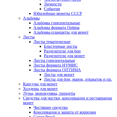
Личности
События
Юбилейные монеты СССР
Альбомы
Альбомы горизонтальные
Альбомы формата Optima
Альбомы-планшеты для монет
Листы
Листы тематические
Блистерные листы
Разделители для бон
Разделители для монет
Листы горизонтальные
Листы формата НУМИС
Листы формата ОПТИМА
Листы для монет
Листы для бон, марок, открыток и пр.
Капсулы для монет
Холдеры для монет
Лупы, монокуляры, пинцеты
Средства для чистки, консервации и реставрации
монет
Чистящие средства
Консервация и защита от коррозии
Серия Proof