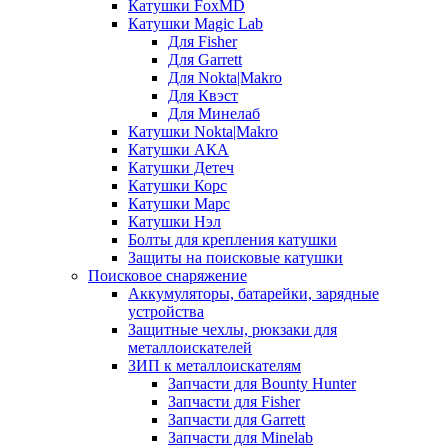
Катушки FoxMD
Катушки Magic Lab
Для Fisher
Для Garrett
Для Nokta|Makro
Для Квэст
Для Минелаб
Катушки Nokta|Makro
Катушки АКА
Катушки Детеч
Катушки Корс
Катушки Марс
Катушки Нэл
Болты для крепления катушки
Защиты на поисковые катушки
Поисковое снаряжение
Аккумуляторы, батарейки, зарядные
устройства
Защитные чехлы, рюкзаки для
металлоискателей
ЗИП к металлоискателям
Запчасти для Bounty Hunter
Запчасти для Fisher
Запчасти для Garrett
Запчасти для Minelab