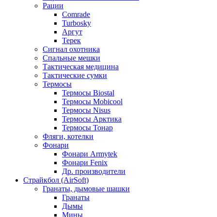
Рации
Comrade
Turbosky
Аргут
Терек
Сигнал охотника
Спальные мешки
Тактическая медицина
Тактические сумки
Термосы
Термосы Biostal
Термосы Mobicool
Термосы Nisus
Термосы Арктика
Термосы Тонар
Фляги, котелки
Фонари
Фонари Armytek
Фонари Fenix
Др. производители
Страйкбол (AirSoft)
Гранаты, дымовые шашки
Гранаты
Дымы
Мины