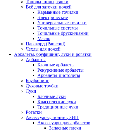
Топоры, пилы, тяпки
Всё для заточки ножей
Карманные точилки
Электрические
Универсальные точилки
Точильные системы
Точильные бруски/камни
Масло
Паракорд (Paracord)
Чехлы для ножей
Арбалеты, боуфишинг, луки и рогатки
Арбалеты
Блочные арбалеты
Рекурсивные арбалеты
Арбалеты-пистолеты
Боуфишинг
Духовые трубки
Луки
Блочные луки
Классические луки
Традиционные луки
Рогатки
Аксессуары, тюнинг, ЗИП
Аксессуары для арбалетов
Запасные плечи