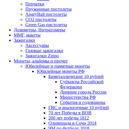
Перчатки
Пружинные пистолеты
AngryBall пистолеты
CO2 пистолеты
Green Gas пистолеты
Дозиметры, Нитратомеры
ММГ, макеты
Зажигалки
Аксессуары
Газовые зажигалки
Зажигалки Zippo
Монеты, альбомы и прочее
Юбилейные и памятные монеты
Юбилейные монеты РФ
Биметаллические 10 рублей
Субъекты Российской
Федерации
Древние города России
Министерства РФ
События и годовщины
ГВС и аналогичные 10 рублей
70 лет Победы в ВОВ
200 лет победы 1812
Олимпиада в Сочи 2014
ЧМ по футболу 2018