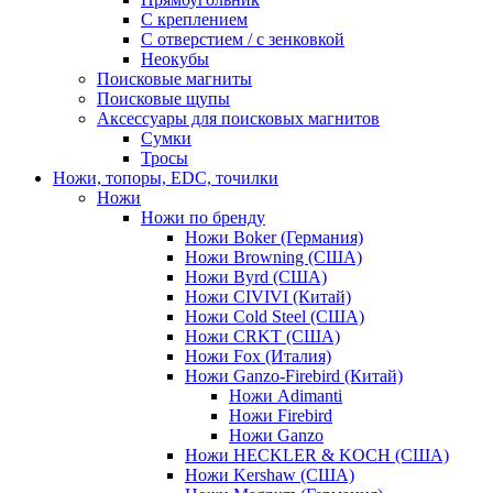
С креплением
С отверстием / с зенковкой
Неокубы
Поисковые магниты
Поисковые щупы
Аксессуары для поисковых магнитов
Сумки
Тросы
Ножи, топоры, EDC, точилки
Ножи
Ножи по бренду
Ножи Boker (Германия)
Ножи Browning (США)
Ножи Byrd (США)
Ножи CIVIVI (Китай)
Ножи Cold Steel (США)
Ножи CRKT (США)
Ножи Fox (Италия)
Ножи Ganzo-Firebird (Китай)
Ножи Adimanti
Ножи Firebird
Ножи Ganzo
Ножи HECKLER & KOCH (США)
Ножи Kershaw (США)