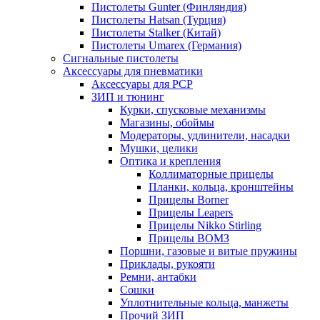
Пистолеты Gunter (Финляндия)
Пистолеты Hatsan (Турция)
Пистолеты Stalker (Китай)
Пистолеты Umarex (Германия)
Сигнальные пистолеты
Аксессуары для пневматики
Аксессуары для PCP
ЗИП и тюнинг
Курки, спусковые механизмы
Магазины, обоймы
Модераторы, удлинители, насадки
Мушки, целики
Оптика и крепления
Коллиматорные прицелы
Планки, кольца, кронштейны
Прицелы Borner
Прицелы Leapers
Прицелы Nikko Stirling
Прицелы ВОМЗ
Поршни, газовые и витые пружины
Приклады, рукояти
Ремни, антабки
Сошки
Уплотнительные кольца, манжеты
Прочий ЗИП