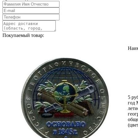
Покупаемый товар:
Наи
5 ру
год 
лети
геог
обще
(цве