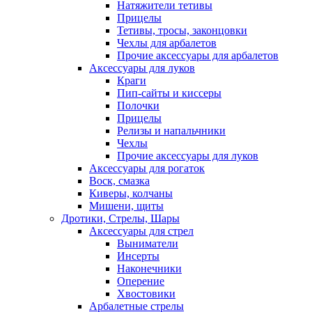
Натяжители тетивы
Прицелы
Тетивы, тросы, законцовки
Чехлы для арбалетов
Прочие аксессуары для арбалетов
Аксессуары для луков
Краги
Пип-сайты и киссеры
Полочки
Прицелы
Релизы и напальчники
Чехлы
Прочие аксессуары для луков
Аксессуары для рогаток
Воск, смазка
Киверы, колчаны
Мишени, щиты
Дротики, Стрелы, Шары
Аксессуары для стрел
Выниматели
Инсерты
Наконечники
Оперение
Хвостовики
Арбалетные стрелы