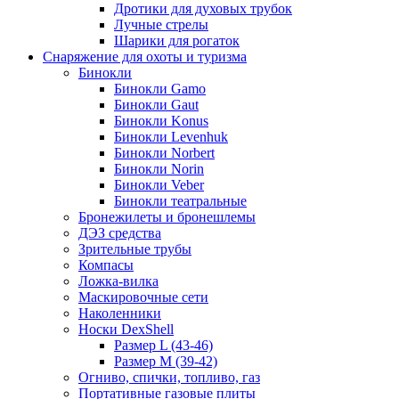
Дротики для духовых трубок
Лучные стрелы
Шарики для рогаток
Снаряжение для охоты и туризма
Бинокли
Бинокли Gamo
Бинокли Gaut
Бинокли Konus
Бинокли Levenhuk
Бинокли Norbert
Бинокли Norin
Бинокли Veber
Бинокли театральные
Бронежилеты и бронешлемы
ДЭЗ средства
Зрительные трубы
Компасы
Ложка-вилка
Маскировочные сети
Наколенники
Носки DexShell
Размер L (43-46)
Размер M (39-42)
Огниво, спички, топливо, газ
Портативные газовые плиты