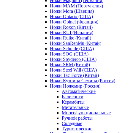
Ножи Magnum (Германия)
Ножи MAM (Португалия)
Ножи Mora (Швеция)
Ножи Ontario (США)
Ножи Opinel (Франция)
Ножи Roxon (Китай)
Ножи RUI (Испания)
Ножи Ruike (Китай)
Ножи SanRenMu (Китай)
Ножи Schrade (США)
Ножи SOG (США)
Ножи Spyderco (США)
Ножи SRM (Китай)
Ножи Steel Will (США)
Ножи Tac-Force (Китай)
Ножи Кузница Семина (Россия)
Ножи Ножемир (Россия)
Автоматические
Балисонги
Керамбиты
Метательные
Многофункциональные
Ручной работы
Складные
Туристические