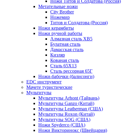
Ножи Титов и Солдатова (Россия)
Метательные ножи
City Brother
Ножемир
Титов и Солдатова (Россия)
Ножи керамбиты
Ножи ручной работы
Алмазная сталь ХВ5
Булатная сталь
Дамасская сталь
Кизляр
Кованая сталь
Сталь 65Х13
Сталь рессорная 65Г
Ножи-бабочки (балисонги)
EDC инструмент
Мачете туристические
Мультитулы
Мультитулы Arhont (Тайвань)
Мультитулы Ganzo (Китай)
Мультитулы Leatherman (США)
Мультитулы Roxon (Китай)
Мультитулы SOG (США)
Ножи Spyderco (США)
Ножи Викторинокс (Швейцария)