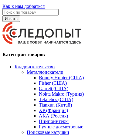
Как к нам добраться
Искать
Категории товаров
Кладоискательство
Металлоискатели
Bounty Hunter (США)
Fisher (США)
Garrett (США)
Nokta|Makro (Турция)
Teknetics (США)
Tianxun (Китай)
XP (Франция)
АКА (Россия)
Пинпоинтеры
Ручные досмотровые
Поисковые катушки