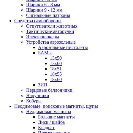
Шарики 6 - 8 мм
Шарики 9 - 12 мм
Сигнальные патроны
Средства самообороны
Отпугиватели животных
Тактические авторучки
Электрошокеры
Устройства аэрозольные
Аэрозольные пистолеты
БАМы
13х50
13х60
18х51
18х55
18х60
ЗИП
Перцовые баллончики
Наручники
Кобуры
Неодимовые, поисковые магниты, щупы
Неодимовые магниты
Большие магниты
Диск / шайба
Квадрат
Прямоугольник