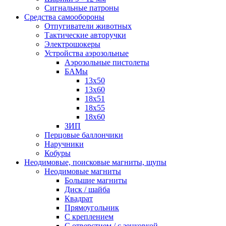
Сигнальные патроны
Средства самообороны
Отпугиватели животных
Тактические авторучки
Электрошокеры
Устройства аэрозольные
Аэрозольные пистолеты
БАМы
13х50
13х60
18х51
18х55
18х60
ЗИП
Перцовые баллончики
Наручники
Кобуры
Неодимовые, поисковые магниты, щупы
Неодимовые магниты
Большие магниты
Диск / шайба
Квадрат
Прямоугольник
С креплением
С отверстием / с зенковкой