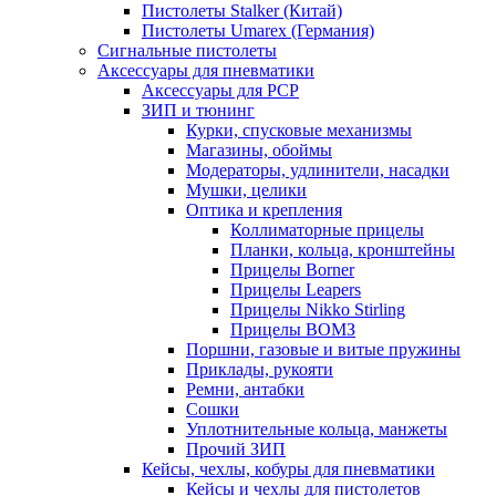
Пистолеты Stalker (Китай)
Пистолеты Umarex (Германия)
Сигнальные пистолеты
Аксессуары для пневматики
Аксессуары для PCP
ЗИП и тюнинг
Курки, спусковые механизмы
Магазины, обоймы
Модераторы, удлинители, насадки
Мушки, целики
Оптика и крепления
Коллиматорные прицелы
Планки, кольца, кронштейны
Прицелы Borner
Прицелы Leapers
Прицелы Nikko Stirling
Прицелы ВОМЗ
Поршни, газовые и витые пружины
Приклады, рукояти
Ремни, антабки
Сошки
Уплотнительные кольца, манжеты
Прочий ЗИП
Кейсы, чехлы, кобуры для пневматики
Кейсы и чехлы для пистолетов