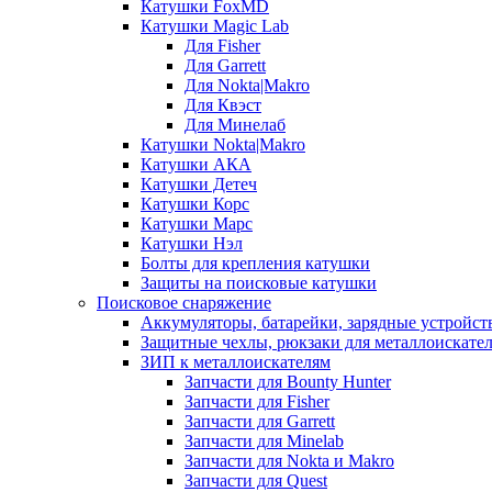
Катушки FoxMD
Катушки Magic Lab
Для Fisher
Для Garrett
Для Nokta|Makro
Для Квэст
Для Минелаб
Катушки Nokta|Makro
Катушки АКА
Катушки Детеч
Катушки Корс
Катушки Марс
Катушки Нэл
Болты для крепления катушки
Защиты на поисковые катушки
Поисковое снаряжение
Аккумуляторы, батарейки, зарядные устройст
Защитные чехлы, рюкзаки для металлоискате
ЗИП к металлоискателям
Запчасти для Bounty Hunter
Запчасти для Fisher
Запчасти для Garrett
Запчасти для Minelab
Запчасти для Nokta и Makro
Запчасти для Quest