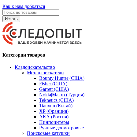
Как к нам добраться
Искать
Категории товаров
Кладоискательство
Металлоискатели
Bounty Hunter (США)
Fisher (США)
Garrett (США)
Nokta|Makro (Турция)
Teknetics (США)
Tianxun (Китай)
XP (Франция)
АКА (Россия)
Пинпоинтеры
Ручные досмотровые
Поисковые катушки