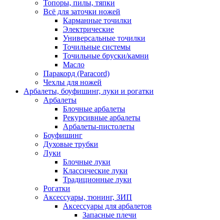
Топоры, пилы, тяпки
Всё для заточки ножей
Карманные точилки
Электрические
Универсальные точилки
Точильные системы
Точильные бруски/камни
Масло
Паракорд (Paracord)
Чехлы для ножей
Арбалеты, боуфишинг, луки и рогатки
Арбалеты
Блочные арбалеты
Рекурсивные арбалеты
Арбалеты-пистолеты
Боуфишинг
Духовые трубки
Луки
Блочные луки
Классические луки
Традиционные луки
Рогатки
Аксессуары, тюнинг, ЗИП
Аксессуары для арбалетов
Запасные плечи