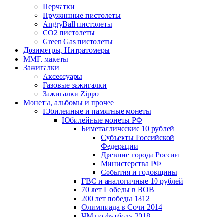
Перчатки
Пружинные пистолеты
AngryBall пистолеты
CO2 пистолеты
Green Gas пистолеты
Дозиметры, Нитратомеры
ММГ, макеты
Зажигалки
Аксессуары
Газовые зажигалки
Зажигалки Zippo
Монеты, альбомы и прочее
Юбилейные и памятные монеты
Юбилейные монеты РФ
Биметаллические 10 рублей
Субъекты Российской
Федерации
Древние города России
Министерства РФ
События и годовщины
ГВС и аналогичные 10 рублей
70 лет Победы в ВОВ
200 лет победы 1812
Олимпиада в Сочи 2014
ЧМ по футболу 2018