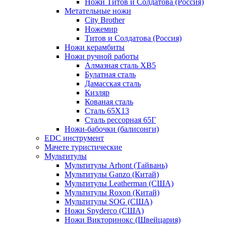
Ножи Титов и Солдатова (Россия)
Метательные ножи
City Brother
Ножемир
Титов и Солдатова (Россия)
Ножи керамбиты
Ножи ручной работы
Алмазная сталь ХВ5
Булатная сталь
Дамасская сталь
Кизляр
Кованая сталь
Сталь 65Х13
Сталь рессорная 65Г
Ножи-бабочки (балисонги)
EDC инструмент
Мачете туристические
Мультитулы
Мультитулы Arhont (Тайвань)
Мультитулы Ganzo (Китай)
Мультитулы Leatherman (США)
Мультитулы Roxon (Китай)
Мультитулы SOG (США)
Ножи Spyderco (США)
Ножи Викторинокс (Швейцария)