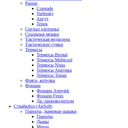
Рации
Comrade
Turbosky
Аргут
Терек
Сигнал охотника
Спальные мешки
Тактическая медицина
Тактические сумки
Термосы
Термосы Biostal
Термосы Mobicool
Термосы Nisus
Термосы Арктика
Термосы Тонар
Фляги, котелки
Фонари
Фонари Armytek
Фонари Fenix
Др. производители
Страйкбол (AirSoft)
Гранаты, дымовые шашки
Гранаты
Дымы
Мины