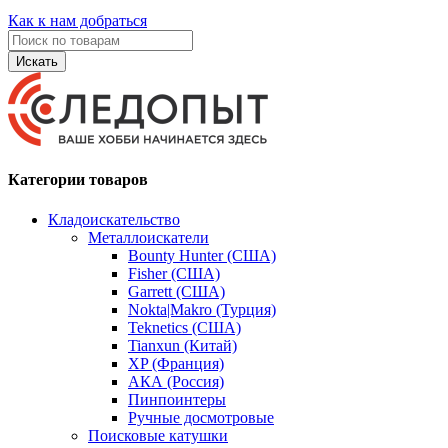
Как к нам добраться
Искать
Категории товаров
Кладоискательство
Металлоискатели
Bounty Hunter (США)
Fisher (США)
Garrett (США)
Nokta|Makro (Турция)
Teknetics (США)
Tianxun (Китай)
XP (Франция)
АКА (Россия)
Пинпоинтеры
Ручные досмотровые
Поисковые катушки