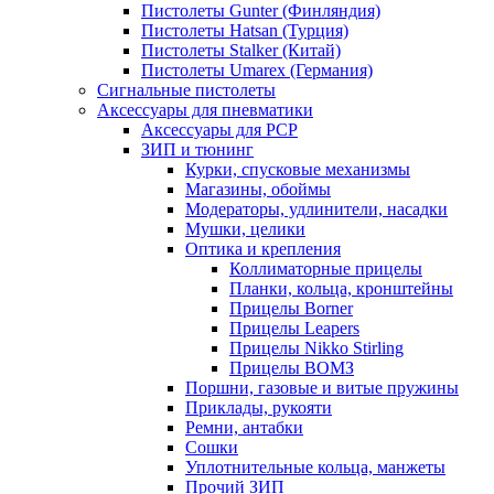
Пистолеты Gunter (Финляндия)
Пистолеты Hatsan (Турция)
Пистолеты Stalker (Китай)
Пистолеты Umarex (Германия)
Сигнальные пистолеты
Аксессуары для пневматики
Аксессуары для PCP
ЗИП и тюнинг
Курки, спусковые механизмы
Магазины, обоймы
Модераторы, удлинители, насадки
Мушки, целики
Оптика и крепления
Коллиматорные прицелы
Планки, кольца, кронштейны
Прицелы Borner
Прицелы Leapers
Прицелы Nikko Stirling
Прицелы ВОМЗ
Поршни, газовые и витые пружины
Приклады, рукояти
Ремни, антабки
Сошки
Уплотнительные кольца, манжеты
Прочий ЗИП