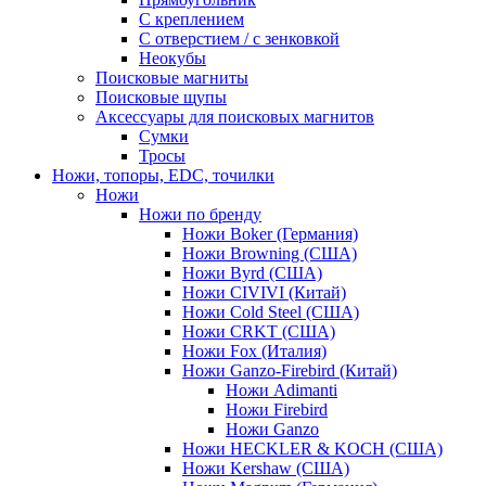
С креплением
С отверстием / с зенковкой
Неокубы
Поисковые магниты
Поисковые щупы
Аксессуары для поисковых магнитов
Сумки
Тросы
Ножи, топоры, EDC, точилки
Ножи
Ножи по бренду
Ножи Boker (Германия)
Ножи Browning (США)
Ножи Byrd (США)
Ножи CIVIVI (Китай)
Ножи Cold Steel (США)
Ножи CRKT (США)
Ножи Fox (Италия)
Ножи Ganzo-Firebird (Китай)
Ножи Adimanti
Ножи Firebird
Ножи Ganzo
Ножи HECKLER & KOCH (США)
Ножи Kershaw (США)