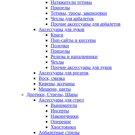
Натяжители тетивы
Прицелы
Тетивы, тросы, законцовки
Чехлы для арбалетов
Прочие аксессуары для арбалетов
Аксессуары для луков
Краги
Пип-сайты и киссеры
Полочки
Прицелы
Релизы и напальчники
Чехлы
Прочие аксессуары для луков
Аксессуары для рогаток
Воск, смазка
Киверы, колчаны
Мишени, щиты
Дротики, Стрелы, Шары
Аксессуары для стрел
Выниматели
Инсерты
Наконечники
Оперение
Хвостовики
Арбалетные стрелы