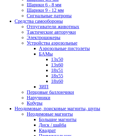
Шарики 6 - 8 мм
Шарики 9 - 12 мм
Сигнальные патроны
Средства самообороны
Отпугиватели животных
Тактические авторучки
Электрошокеры
Устройства аэрозольные
Аэрозольные пистолеты
БАМы
13х50
13х60
18х51
18х55
18х60
ЗИП
Перцовые баллончики
Наручники
Кобуры
Неодимовые, поисковые магниты, щупы
Неодимовые магниты
Большие магниты
Диск / шайба
Квадрат
Прямоугольник