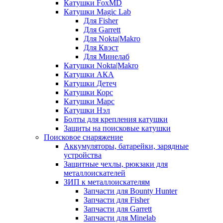
Катушки FoxMD
Катушки Magic Lab
Для Fisher
Для Garrett
Для Nokta|Makro
Для Квэст
Для Минелаб
Катушки Nokta|Makro
Катушки АКА
Катушки Детеч
Катушки Корс
Катушки Марс
Катушки Нэл
Болты для крепления катушки
Защиты на поисковые катушки
Поисковое снаряжение
Аккумуляторы, батарейки, зарядные
устройства
Защитные чехлы, рюкзаки для
металлоискателей
ЗИП к металлоискателям
Запчасти для Bounty Hunter
Запчасти для Fisher
Запчасти для Garrett
Запчасти для Minelab