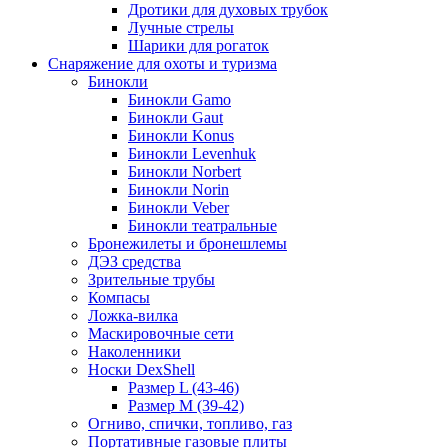
Дротики для духовых трубок
Лучные стрелы
Шарики для рогаток
Снаряжение для охоты и туризма
Бинокли
Бинокли Gamo
Бинокли Gaut
Бинокли Konus
Бинокли Levenhuk
Бинокли Norbert
Бинокли Norin
Бинокли Veber
Бинокли театральные
Бронежилеты и бронешлемы
ДЭЗ средства
Зрительные трубы
Компасы
Ложка-вилка
Маскировочные сети
Наколенники
Носки DexShell
Размер L (43-46)
Размер M (39-42)
Огниво, спички, топливо, газ
Портативные газовые плиты