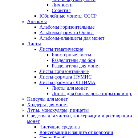
Личности
События
Юбилейные монеты СССР
Альбомы
Альбомы горизонтальные
Альбомы формата Optima
Альбомы-планшеты для монет
Листы
Листы тематические
Блистерные листы
Разделители для бон
Разделители для монет
Листы горизонтальные
Листы формата НУМИС
Листы формата ОПТИМА
Листы для монет
Листы для бон, марок, открыток и пр.
Капсулы для монет
Холдеры для монет
Лупы, монокуляры, пинцеты
Средства для чистки, консервации и реставрации
монет
Чистящие средства
Консервация и защита от коррозии
Серия Proof