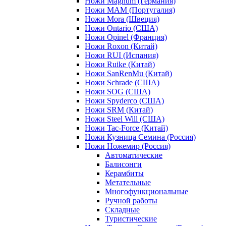
Ножи Magnum (Германия)
Ножи MAM (Португалия)
Ножи Mora (Швеция)
Ножи Ontario (США)
Ножи Opinel (Франция)
Ножи Roxon (Китай)
Ножи RUI (Испания)
Ножи Ruike (Китай)
Ножи SanRenMu (Китай)
Ножи Schrade (США)
Ножи SOG (США)
Ножи Spyderco (США)
Ножи SRM (Китай)
Ножи Steel Will (США)
Ножи Tac-Force (Китай)
Ножи Кузница Семина (Россия)
Ножи Ножемир (Россия)
Автоматические
Балисонги
Керамбиты
Метательные
Многофункциональные
Ручной работы
Складные
Туристические