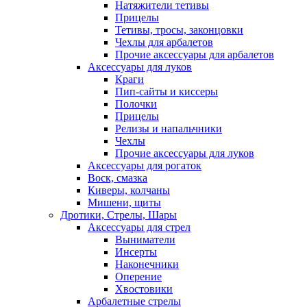
Натяжители тетивы
Прицелы
Тетивы, тросы, законцовки
Чехлы для арбалетов
Прочие аксессуары для арбалетов
Аксессуары для луков
Краги
Пип-сайты и киссеры
Полочки
Прицелы
Релизы и напальчники
Чехлы
Прочие аксессуары для луков
Аксессуары для рогаток
Воск, смазка
Киверы, колчаны
Мишени, щиты
Дротики, Стрелы, Шары
Аксессуары для стрел
Выниматели
Инсерты
Наконечники
Оперение
Хвостовики
Арбалетные стрелы