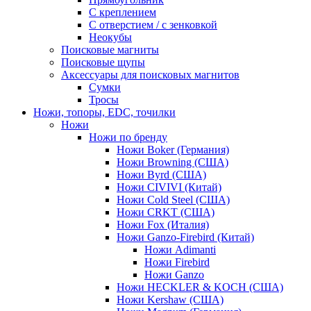
С креплением
С отверстием / с зенковкой
Неокубы
Поисковые магниты
Поисковые щупы
Аксессуары для поисковых магнитов
Сумки
Тросы
Ножи, топоры, EDC, точилки
Ножи
Ножи по бренду
Ножи Boker (Германия)
Ножи Browning (США)
Ножи Byrd (США)
Ножи CIVIVI (Китай)
Ножи Cold Steel (США)
Ножи CRKT (США)
Ножи Fox (Италия)
Ножи Ganzo-Firebird (Китай)
Ножи Adimanti
Ножи Firebird
Ножи Ganzo
Ножи HECKLER & KOCH (США)
Ножи Kershaw (США)