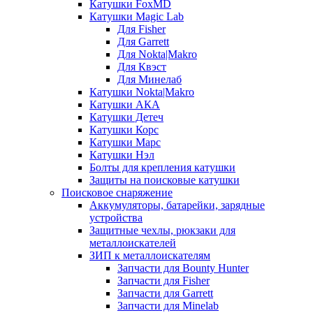
Катушки FoxMD
Катушки Magic Lab
Для Fisher
Для Garrett
Для Nokta|Makro
Для Квэст
Для Минелаб
Катушки Nokta|Makro
Катушки АКА
Катушки Детеч
Катушки Корс
Катушки Марс
Катушки Нэл
Болты для крепления катушки
Защиты на поисковые катушки
Поисковое снаряжение
Аккумуляторы, батарейки, зарядные
устройства
Защитные чехлы, рюкзаки для
металлоискателей
ЗИП к металлоискателям
Запчасти для Bounty Hunter
Запчасти для Fisher
Запчасти для Garrett
Запчасти для Minelab