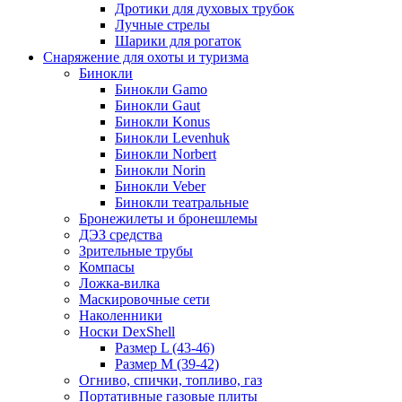
Дротики для духовых трубок
Лучные стрелы
Шарики для рогаток
Снаряжение для охоты и туризма
Бинокли
Бинокли Gamo
Бинокли Gaut
Бинокли Konus
Бинокли Levenhuk
Бинокли Norbert
Бинокли Norin
Бинокли Veber
Бинокли театральные
Бронежилеты и бронешлемы
ДЭЗ средства
Зрительные трубы
Компасы
Ложка-вилка
Маскировочные сети
Наколенники
Носки DexShell
Размер L (43-46)
Размер M (39-42)
Огниво, спички, топливо, газ
Портативные газовые плиты