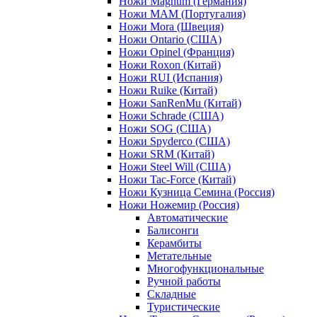
Ножи Magnum (Германия)
Ножи MAM (Португалия)
Ножи Mora (Швеция)
Ножи Ontario (США)
Ножи Opinel (Франция)
Ножи Roxon (Китай)
Ножи RUI (Испания)
Ножи Ruike (Китай)
Ножи SanRenMu (Китай)
Ножи Schrade (США)
Ножи SOG (США)
Ножи Spyderco (США)
Ножи SRM (Китай)
Ножи Steel Will (США)
Ножи Tac-Force (Китай)
Ножи Кузница Семина (Россия)
Ножи Ножемир (Россия)
Автоматические
Балисонги
Керамбиты
Метательные
Многофункциональные
Ручной работы
Складные
Туристические