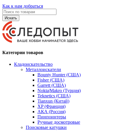
Как к нам добраться
Искать
Категории товаров
Кладоискательство
Металлоискатели
Bounty Hunter (США)
Fisher (США)
Garrett (США)
Nokta|Makro (Турция)
Teknetics (США)
Tianxun (Китай)
XP (Франция)
АКА (Россия)
Пинпоинтеры
Ручные досмотровые
Поисковые катушки