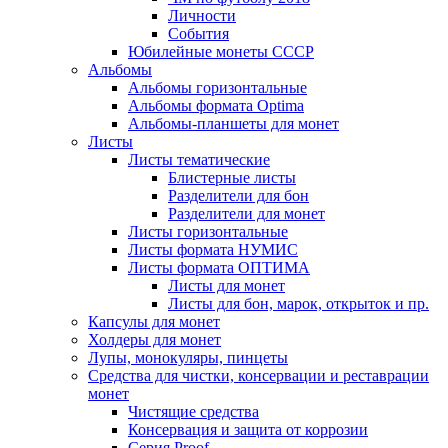
Личности
События
Юбилейные монеты СССР
Альбомы
Альбомы горизонтальные
Альбомы формата Optima
Альбомы-планшеты для монет
Листы
Листы тематические
Блистерные листы
Разделители для бон
Разделители для монет
Листы горизонтальные
Листы формата НУМИС
Листы формата ОПТИМА
Листы для монет
Листы для бон, марок, открыток и пр.
Капсулы для монет
Холдеры для монет
Лупы, монокуляры, пинцеты
Средства для чистки, консервации и реставрации
монет
Чистящие средства
Консервация и защита от коррозии
Серия Proof