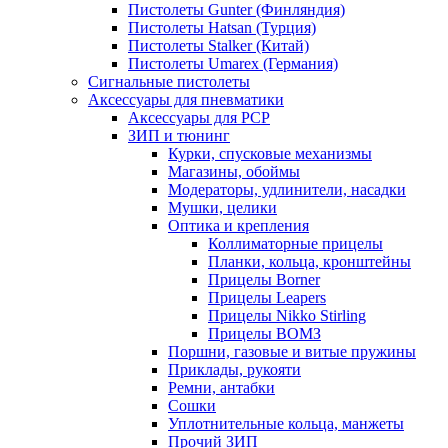
Пистолеты Gunter (Финляндия)
Пистолеты Hatsan (Турция)
Пистолеты Stalker (Китай)
Пистолеты Umarex (Германия)
Сигнальные пистолеты
Аксессуары для пневматики
Аксессуары для PCP
ЗИП и тюнинг
Курки, спусковые механизмы
Магазины, обоймы
Модераторы, удлинители, насадки
Мушки, целики
Оптика и крепления
Коллиматорные прицелы
Планки, кольца, кронштейны
Прицелы Borner
Прицелы Leapers
Прицелы Nikko Stirling
Прицелы ВОМЗ
Поршни, газовые и витые пружины
Приклады, рукояти
Ремни, антабки
Сошки
Уплотнительные кольца, манжеты
Прочий ЗИП