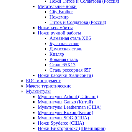
Ножи Титов и Солдатова (Россия)
Метательные ножи
City Brother
Ножемир
Титов и Солдатова (Россия)
Ножи керамбиты
Ножи ручной работы
Алмазная сталь ХВ5
Булатная сталь
Дамасская сталь
Кизляр
Кованая сталь
Сталь 65Х13
Сталь рессорная 65Г
Ножи-бабочки (балисонги)
EDC инструмент
Мачете туристические
Мультитулы
Мультитулы Arhont (Тайвань)
Мультитулы Ganzo (Китай)
Мультитулы Leatherman (США)
Мультитулы Roxon (Китай)
Мультитулы SOG (США)
Ножи Spyderco (США)
Ножи Викторинокс (Швейцария)