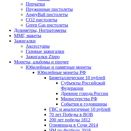
Перчатки
Пружинные пистолеты
AngryBall пистолеты
CO2 пистолеты
Green Gas пистолеты
Дозиметры, Нитратомеры
ММГ, макеты
Зажигалки
Аксессуары
Газовые зажигалки
Зажигалки Zippo
Монеты, альбомы и прочее
Юбилейные и памятные монеты
Юбилейные монеты РФ
Биметаллические 10 рублей
Субъекты Российской
Федерации
Древние города России
Министерства РФ
События и годовщины
ГВС и аналогичные 10 рублей
70 лет Победы в ВОВ
200 лет победы 1812
Олимпиада в Сочи 2014
ЧМ по футболу 2018