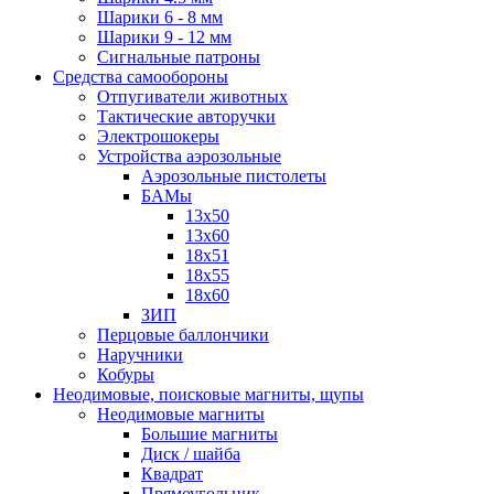
Шарики 6 - 8 мм
Шарики 9 - 12 мм
Сигнальные патроны
Средства самообороны
Отпугиватели животных
Тактические авторучки
Электрошокеры
Устройства аэрозольные
Аэрозольные пистолеты
БАМы
13х50
13х60
18х51
18х55
18х60
ЗИП
Перцовые баллончики
Наручники
Кобуры
Неодимовые, поисковые магниты, щупы
Неодимовые магниты
Большие магниты
Диск / шайба
Квадрат
Прямоугольник