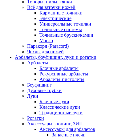
Топоры, пилы, тяпки
Всё для заточки ножей
Карманные точилки
Электрические
Универсальные точилки
Точильные системы
Точильные бруски/камни
Масло
Паракорд (Paracord)
Чехлы для ножей
Арбалеты, боуфишинг, луки и рогатки
Арбалеты
Блочные арбалеты
Рекурсивные арбалеты
Арбалеты-пистолеты
Боуфишинг
Духовые трубки
Луки
Блочные луки
Классические луки
Традиционные луки
Рогатки
Аксессуары, тюнинг, ЗИП
Аксессуары для арбалетов
Запасные плечи