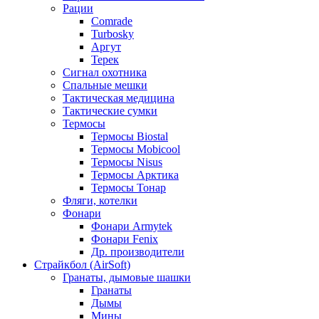
Рации
Comrade
Turbosky
Аргут
Терек
Сигнал охотника
Спальные мешки
Тактическая медицина
Тактические сумки
Термосы
Термосы Biostal
Термосы Mobicool
Термосы Nisus
Термосы Арктика
Термосы Тонар
Фляги, котелки
Фонари
Фонари Armytek
Фонари Fenix
Др. производители
Страйкбол (AirSoft)
Гранаты, дымовые шашки
Гранаты
Дымы
Мины