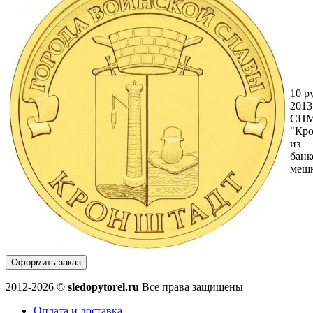
10 р
2013
СП
"Кро
из
банк
меш
Оформить заказ
2012-2026 ©
sledopytorel.ru
Все права защищены
Оплата и доставка