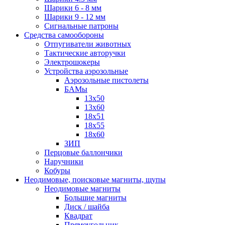
Шарики 6 - 8 мм
Шарики 9 - 12 мм
Сигнальные патроны
Средства самообороны
Отпугиватели животных
Тактические авторучки
Электрошокеры
Устройства аэрозольные
Аэрозольные пистолеты
БАМы
13х50
13х60
18х51
18х55
18х60
ЗИП
Перцовые баллончики
Наручники
Кобуры
Неодимовые, поисковые магниты, щупы
Неодимовые магниты
Большие магниты
Диск / шайба
Квадрат
Прямоугольник