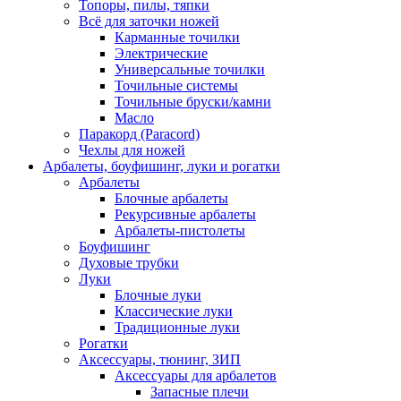
Топоры, пилы, тяпки
Всё для заточки ножей
Карманные точилки
Электрические
Универсальные точилки
Точильные системы
Точильные бруски/камни
Масло
Паракорд (Paracord)
Чехлы для ножей
Арбалеты, боуфишинг, луки и рогатки
Арбалеты
Блочные арбалеты
Рекурсивные арбалеты
Арбалеты-пистолеты
Боуфишинг
Духовые трубки
Луки
Блочные луки
Классические луки
Традиционные луки
Рогатки
Аксессуары, тюнинг, ЗИП
Аксессуары для арбалетов
Запасные плечи