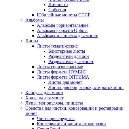
Личности
События
Юбилейные монеты СССР
Альбомы
Альбомы горизонтальные
Альбомы формата Optima
Альбомы-планшеты для монет
Листы
Листы тематические
Блистерные листы
Разделители для бон
Разделители для монет
Листы горизонтальные
Листы формата НУМИС
Листы формата ОПТИМА
Листы для монет
Листы для бон, марок, открыток и пр.
Капсулы для монет
Холдеры для монет
Лупы, монокуляры, пинцеты
Средства для чистки, консервации и реставрации
монет
Чистящие средства
Консервация и защита от коррозии
Серия Proof