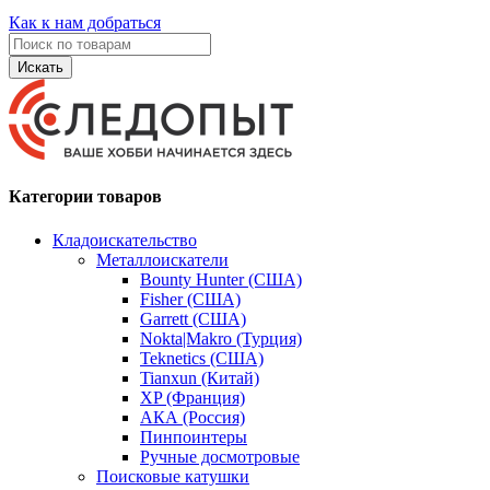
Как к нам добраться
Искать
Категории товаров
Кладоискательство
Металлоискатели
Bounty Hunter (США)
Fisher (США)
Garrett (США)
Nokta|Makro (Турция)
Teknetics (США)
Tianxun (Китай)
XP (Франция)
АКА (Россия)
Пинпоинтеры
Ручные досмотровые
Поисковые катушки