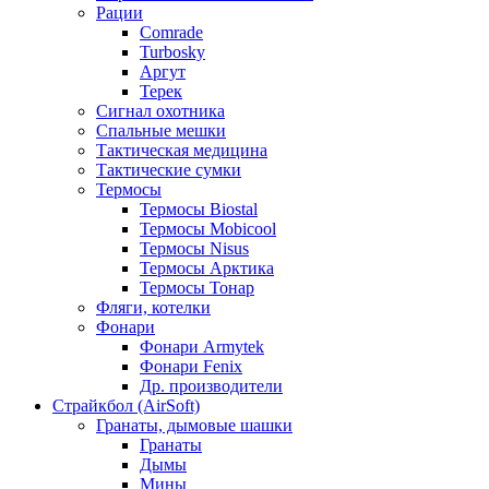
Рации
Comrade
Turbosky
Аргут
Терек
Сигнал охотника
Спальные мешки
Тактическая медицина
Тактические сумки
Термосы
Термосы Biostal
Термосы Mobicool
Термосы Nisus
Термосы Арктика
Термосы Тонар
Фляги, котелки
Фонари
Фонари Armytek
Фонари Fenix
Др. производители
Страйкбол (AirSoft)
Гранаты, дымовые шашки
Гранаты
Дымы
Мины