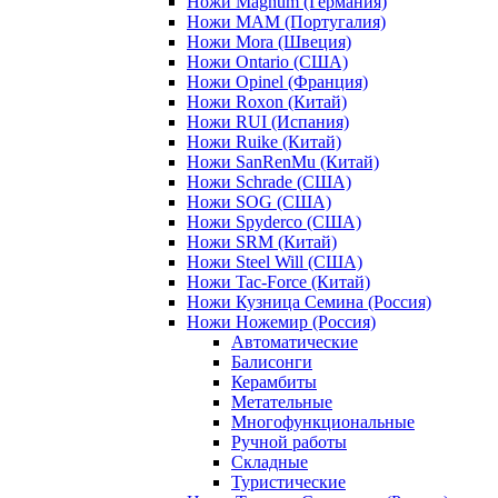
Ножи Magnum (Германия)
Ножи MAM (Португалия)
Ножи Mora (Швеция)
Ножи Ontario (США)
Ножи Opinel (Франция)
Ножи Roxon (Китай)
Ножи RUI (Испания)
Ножи Ruike (Китай)
Ножи SanRenMu (Китай)
Ножи Schrade (США)
Ножи SOG (США)
Ножи Spyderco (США)
Ножи SRM (Китай)
Ножи Steel Will (США)
Ножи Tac-Force (Китай)
Ножи Кузница Семина (Россия)
Ножи Ножемир (Россия)
Автоматические
Балисонги
Керамбиты
Метательные
Многофункциональные
Ручной работы
Складные
Туристические