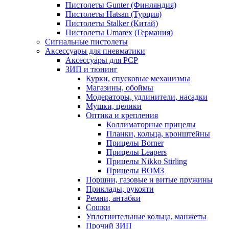
Пистолеты Gunter (Финляндия)
Пистолеты Hatsan (Турция)
Пистолеты Stalker (Китай)
Пистолеты Umarex (Германия)
Сигнальные пистолеты
Аксессуары для пневматики
Аксессуары для PCP
ЗИП и тюнинг
Курки, спусковые механизмы
Магазины, обоймы
Модераторы, удлинители, насадки
Мушки, целики
Оптика и крепления
Коллиматорные прицелы
Планки, кольца, кронштейны
Прицелы Borner
Прицелы Leapers
Прицелы Nikko Stirling
Прицелы ВОМЗ
Поршни, газовые и витые пружины
Приклады, рукояти
Ремни, антабки
Сошки
Уплотнительные кольца, манжеты
Прочий ЗИП