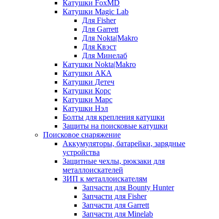
Катушки FoxMD
Катушки Magic Lab
Для Fisher
Для Garrett
Для Nokta|Makro
Для Квэст
Для Минелаб
Катушки Nokta|Makro
Катушки АКА
Катушки Детеч
Катушки Корс
Катушки Марс
Катушки Нэл
Болты для крепления катушки
Защиты на поисковые катушки
Поисковое снаряжение
Аккумуляторы, батарейки, зарядные
устройства
Защитные чехлы, рюкзаки для
металлоискателей
ЗИП к металлоискателям
Запчасти для Bounty Hunter
Запчасти для Fisher
Запчасти для Garrett
Запчасти для Minelab