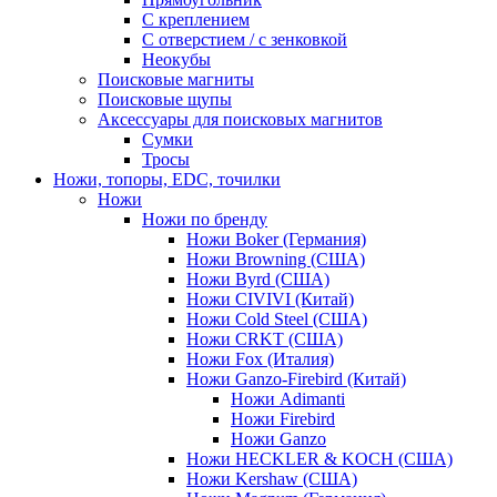
С креплением
С отверстием / с зенковкой
Неокубы
Поисковые магниты
Поисковые щупы
Аксессуары для поисковых магнитов
Сумки
Тросы
Ножи, топоры, EDC, точилки
Ножи
Ножи по бренду
Ножи Boker (Германия)
Ножи Browning (США)
Ножи Byrd (США)
Ножи CIVIVI (Китай)
Ножи Cold Steel (США)
Ножи CRKT (США)
Ножи Fox (Италия)
Ножи Ganzo-Firebird (Китай)
Ножи Adimanti
Ножи Firebird
Ножи Ganzo
Ножи HECKLER & KOCH (США)
Ножи Kershaw (США)