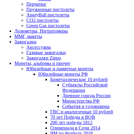
Перчатки
Пружинные пистолеты
AngryBall пистолеты
CO2 пистолеты
Green Gas пистолеты
Дозиметры, Нитратомеры
ММГ, макеты
Зажигалки
Аксессуары
Газовые зажигалки
Зажигалки Zippo
Монеты, альбомы и прочее
Юбилейные и памятные монеты
Юбилейные монеты РФ
Биметаллические 10 рублей
Субъекты Российской
Федерации
Древние города России
Министерства РФ
События и годовщины
ГВС и аналогичные 10 рублей
70 лет Победы в ВОВ
200 лет победы 1812
Олимпиада в Сочи 2014
ЧМ по футболу 2018