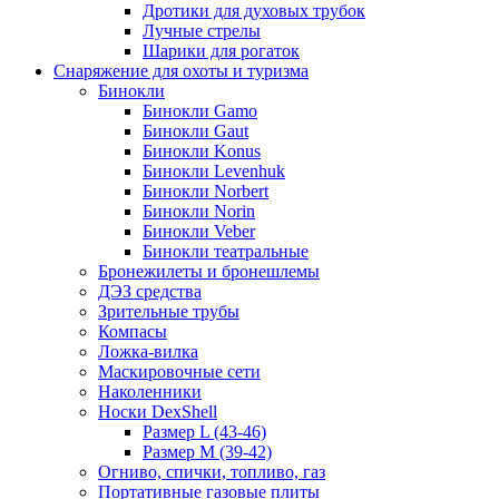
Дротики для духовых трубок
Лучные стрелы
Шарики для рогаток
Снаряжение для охоты и туризма
Бинокли
Бинокли Gamo
Бинокли Gaut
Бинокли Konus
Бинокли Levenhuk
Бинокли Norbert
Бинокли Norin
Бинокли Veber
Бинокли театральные
Бронежилеты и бронешлемы
ДЭЗ средства
Зрительные трубы
Компасы
Ложка-вилка
Маскировочные сети
Наколенники
Носки DexShell
Размер L (43-46)
Размер M (39-42)
Огниво, спички, топливо, газ
Портативные газовые плиты