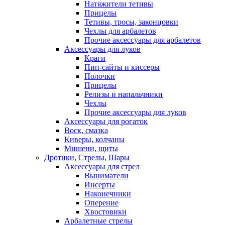
Натяжители тетивы
Прицелы
Тетивы, тросы, законцовки
Чехлы для арбалетов
Прочие аксессуары для арбалетов
Аксессуары для луков
Краги
Пип-сайты и киссеры
Полочки
Прицелы
Релизы и напальчники
Чехлы
Прочие аксессуары для луков
Аксессуары для рогаток
Воск, смазка
Киверы, колчаны
Мишени, щиты
Дротики, Стрелы, Шары
Аксессуары для стрел
Выниматели
Инсерты
Наконечники
Оперение
Хвостовики
Арбалетные стрелы