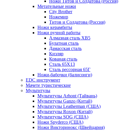
Ножи Титов и Солдатова (Россия)
Метательные ножи
City Brother
Ножемир
Титов и Солдатова (Россия)
Ножи керамбиты
Ножи ручной работы
Алмазная сталь ХВ5
Булатная сталь
Дамасская сталь
Кизляр
Кованая сталь
Сталь 65Х13
Сталь рессорная 65Г
Ножи-бабочки (балисонги)
EDC инструмент
Мачете туристические
Мультитулы
Мультитулы Arhont (Тайвань)
Мультитулы Ganzo (Китай)
Мультитулы Leatherman (США)
Мультитулы Roxon (Китай)
Мультитулы SOG (США)
Ножи Spyderco (США)
Ножи Викторинокс (Швейцария)