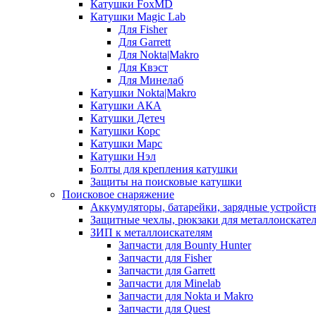
Катушки FoxMD
Катушки Magic Lab
Для Fisher
Для Garrett
Для Nokta|Makro
Для Квэст
Для Минелаб
Катушки Nokta|Makro
Катушки АКА
Катушки Детеч
Катушки Корс
Катушки Марс
Катушки Нэл
Болты для крепления катушки
Защиты на поисковые катушки
Поисковое снаряжение
Аккумуляторы, батарейки, зарядные устройст
Защитные чехлы, рюкзаки для металлоискате
ЗИП к металлоискателям
Запчасти для Bounty Hunter
Запчасти для Fisher
Запчасти для Garrett
Запчасти для Minelab
Запчасти для Nokta и Makro
Запчасти для Quest